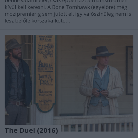
benne valami élet, csak éppen azt a mainstreamen
kívül kell keresni. A Bone Tomhawk (egyelőre) még
mozipremierig sem jutott el, így valószínűleg nem is
lesz belőle korszakalkotó…
The Duel (2016)