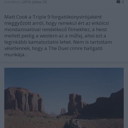
danialves
•
2016. június 29.
0
Matt Cook a Triple 9 forgatókönyvírójaként
meggyőzött arról, hogy remekül ért az erkölcsi
mondanivalóval rendelkező filmekhez, a heist
mellett pedig a western az a műfaj, ahol ezt a
leginkább kamatoztatni lehet. Nem is tartottam
véletlennek, hogy a The Duel címre hallgató
munkája…