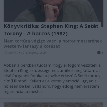
Könyvkritika: Stephen King: A Setét
Torony - A harcos (1982)
Nem tortúra végigolvasni a horror mesterének
western-fantasy alkotását
FilmBaráth
•
2016. augusztus 24.
5
Abban a percben tudtam, hogy el fogom veszíteni a
Stephen King-szűzességemet, amikor megláttam az
első forgatási fotókat a jövőre érkező A Setét torony
című filmből. Kellett ez a komoly emóció, ugyanis
nőiesen be kell vallanom, hogy eddig nem éreztem
ingerenciát a mester…