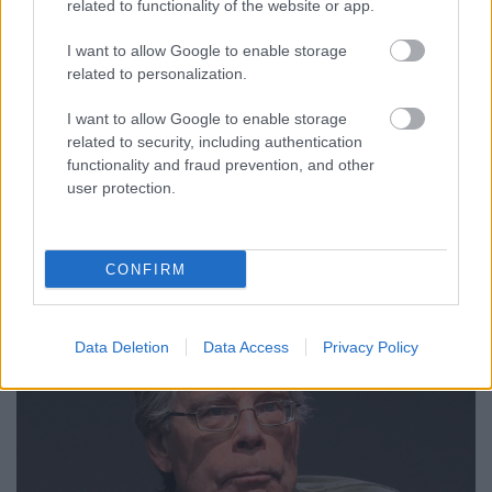
related to functionality of the website or app.
FilmBaráth
•
2016. szeptember 02.
1
I want to allow Google to enable storage
related to personalization.
Hallottad-e hírét Bihar vármegyének, annak az
átkozott váradi tömlőcnek? Nem? Akkor itt az ideje,
I want to allow Google to enable storage
hogy megismerkedj Farkas (korabeli
related to security, including authentication
szóhasználattal: Farkos) Csapó Gyurka történetével,
functionality and fraud prevention, and other
aki annak ellenére lett az első magyar westernfilm
user protection.
főszereplője, hogy igazi, tőröl metszett…
CONFIRM
Data Deletion
Data Access
Privacy Policy