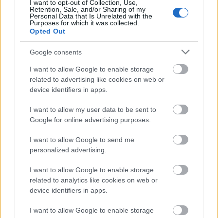
I want to opt-out of Collection, Use,
azt a…
Retention, Sale, and/or Sharing of my
Personal Data that Is Unrelated with the
Purposes for which it was collected.
Opted Out
Google consents
I want to allow Google to enable storage
related to advertising like cookies on web or
device identifiers in apps.
I want to allow my user data to be sent to
Google for online advertising purposes.
I want to allow Google to send me
personalized advertising.
I want to allow Google to enable storage
Talpuk alatt fütyül a szél (1976)
related to analytics like cookies on web or
device identifiers in apps.
A jó és a rossz között egyre jobban elmosódik
a határ, aztán jönnek a csúfak, és jól
I want to allow Google to enable storage
tönkrevágják itt nekünk a pusztai romantikát.