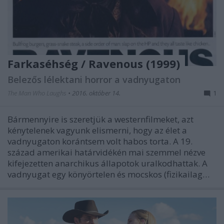
Farkaséhség / Ravenous (1999)
Belezős lélektani horror a vadnyugaton
The Man Who Laughs
•
2016. október 14.
1
Bármennyire is szeretjük a westernfilmeket, azt
kénytelenek vagyunk elismerni, hogy az élet a
vadnyugaton korántsem volt habos torta. A 19.
század amerikai határvidékén mai szemmel nézve
kifejezetten anarchikus állapotok uralkodhattak. A
vadnyugat egy könyörtelen és mocskos (fizikailag…