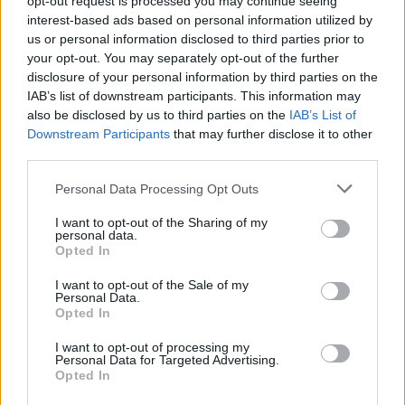
opt-out request is processed you may continue seeing
interest-based ads based on personal information utilized by
us or personal information disclosed to third parties prior to
your opt-out. You may separately opt-out of the further
disclosure of your personal information by third parties on the
IAB’s list of downstream participants. This information may
also be disclosed by us to third parties on the
IAB’s List of
Downstream Participants
that may further disclose it to other
third parties.
Please note that this website/app uses one or more Google
A hét mesterlövész / The Magnificent
Personal Data Processing Opt Outs
services and may gather and store information including but
Seven (2016)
not limited to your visit or usage behaviour. You may click to
I want to opt-out of the Sharing of my
personal data.
grant or deny consent to Google and its third-party tags to
The Man Who Laughs
•
2016. szeptember 21.
1
Opted In
use your data for below specified purposes in below Google
consent section.
I want to opt-out of the Sale of my
John Sturges 1960-as western klasszikusa (amelyről
Personal Data.
Opted In
itt olvashatjátok FilmBaráth kritikáját) számomra
sosem volt több mint egy szórakoztató kalandfilm.
I want to opt-out of processing my
Persze egy remek színészgárdával és minden idők
Personal Data for Targeted Advertising.
egyik legfülbemászóbb western zenéjével
Opted In
rendelkező filmről van szó, de sosem találtam benne