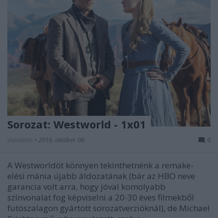
Sorozat: Westworld - 1x01
danialves
•
2016. október 06.
0
A Westworldöt könnyen tekinthetnénk a remake-
elési mánia újabb áldozatának (bár az HBO neve
garancia volt arra, hogy jóval komolyabb
színvonalat fog képviselni a 20-30 éves filmekből
futószalagon gyártott sorozatverzióknál), de Michael