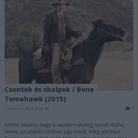
Csontok és skalpok / Bone
Tomahawk (2015)
danialves
•
2016. július 06.
1
Ahhoz képest, hogy a western elvileg halott műfaj
lenne, az utóbbi időben úgy tűnik, még pislákol