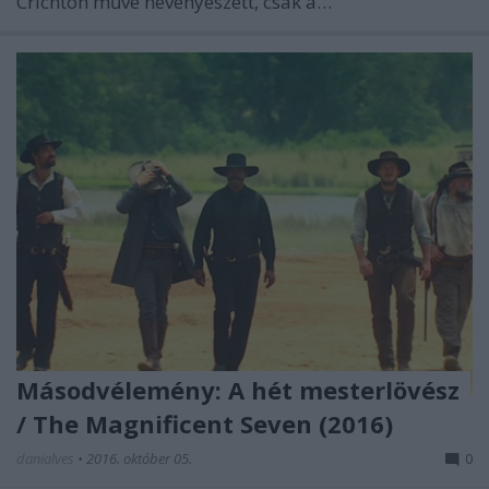
Crichton műve hevenyészett, csak a…
Másodvélemény: A hét mesterlövész
/ The Magnificent Seven (2016)
danialves
•
2016. október 05.
0