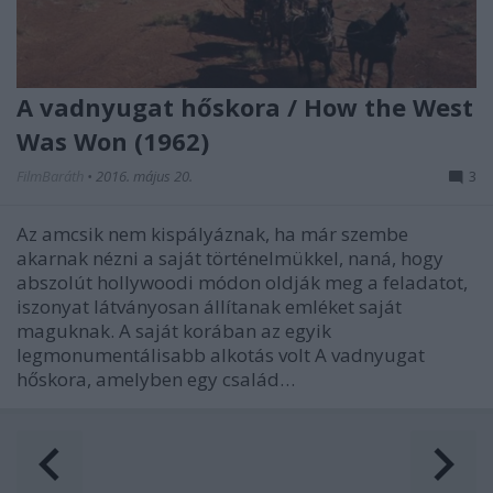
A vadnyugat hőskora / How the West
Was Won (1962)
FilmBaráth
•
2016. május 20.
3
Az amcsik nem kispályáznak, ha már szembe
akarnak nézni a saját történelmükkel, naná, hogy
abszolút hollywoodi módon oldják meg a feladatot,
iszonyat látványosan állítanak emléket saját
maguknak. A saját korában az egyik
legmonumentálisabb alkotás volt A vadnyugat
hőskora, amelyben egy család…