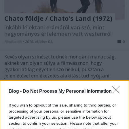
Chato földje / Chato's Land (1972)
inkább lélektani drámáról van szó, mint
hagyományos értelemben vett westernről
FilmBaráth
•
2016. október 03.
0
Kevés olyan színészt tudnék mondani manapság,
akinek van olyan súlya a filmvásznon, hogy
gyakorlatilag egyetlen szó nélkül, pusztán a
jelenlétével emlékezetes alakítást tud nyújtani.
Charles Bronson ilyen volt. Egy olyan férfitípust
testesített meg, amely ma már divatjamúltnak…
Blog -
Do Not Process My Personal Information
If you wish to opt-out of the sale, sharing to third parties, or
processing of your personal or sensitive information for
targeted advertising by us, please use the below opt-out
section to confirm your selection. Please note that after your