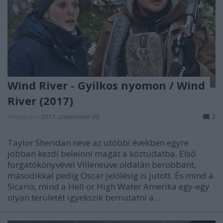
Wind River - Gyilkos nyomon / Wind
River (2017)
hannigabi
•
2017. szeptember 08.
2
Taylor Sheridan neve az utóbbi években egyre
jobban kezdi beleinni magát a köztudatba. Első
forgatókönyvével Villeneuve oldalán berobbant,
másodikkal pedig Oscar jelölésig is jutott. És mind a
Sicario, mind a Hell or High Water Amerika egy-egy
olyan területét igyekszik bemutatni a…