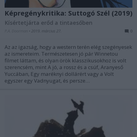
Képregénykritika: Suttogó Szél (2019)
Kísértetjárta erőd a tintaesőben
P.A. Doorman
•
2019. március 27.
0
Az az igazság, hogy a western terén elég szegényesek
az ismereteim. Természetesen jó pár Winnetou
filmet láttam, és olyan örök klasszikusokhoz is volt
szerencsém, mint A jó, a rossz és a csúf, Aranyeső
Yuccában, Egy maréknyi dollárért vagy a Volt
egyszer egy Vadnyugat, és persze…