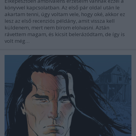
Elképesztően ambivalens érzéseim vannak ezzel a
könyvvel kapcsolatban. Az első pár oldal után le
akartam tenni, úgy voltam vele, hogy oké, akkor ez
lesz az első recenziós példány, amit vissza kell
küldenem, mert nem bírom elolvasni. Aztán
rávettem magam, és kicsit belerázódtam, de így is
volt még…