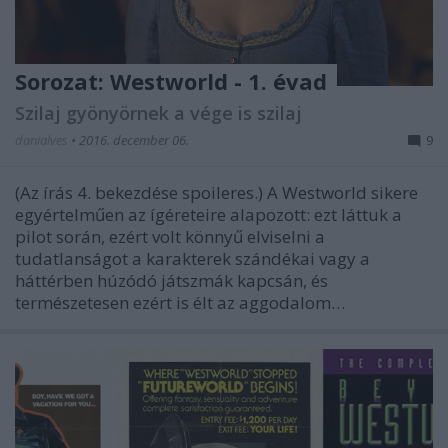
Sorozat: Westworld - 1. évad
Szilaj gyönyörnek a vége is szilaj
danialves
•
2016. december 06.
9
(Az írás 4. bekezdése spoileres.) A Westworld sikere
egyértelműen az ígéreteire alapozott: ezt láttuk a
pilot során, ezért volt könnyű elviselni a
tudatlanságot a karakterek szándékai vagy a
háttérben húzódó játszmák kapcsán, és
természetesen ezért is élt az aggodalom…