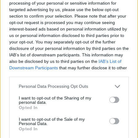
processing of your personal or sensitive information for
targeted advertising by us, please use the below opt-out
section to confirm your selection. Please note that after your
opt-out request is processed you may continue seeing
interest-based ads based on personal information utilized by
us or personal information disclosed to third parties prior to
your opt-out. You may separately opt-out of the further
disclosure of your personal information by third parties on the
IAB’s list of downstream participants. This information may
also be disclosed by us to third parties on the
IAB’s List of
Downstream Participants
that may further disclose it to other
third parties.
Please note that this website/app uses one or more Google
Personal Data Processing Opt Outs
services and may gather and store information including but
not limited to your visit or usage behaviour. You may click to
I want to opt-out of the Sharing of my
Sorozat: Godless
personal data.
grant or deny consent to Google and its third-party tags to
Opted In
use your data for below specified purposes in below Google
danialves
•
2018. január 05.
0
consent section.
I want to opt-out of the Sale of my
Personal Data.
Scott Frank író eredetileg filmként szerette volna
Opted In
elkészíteni a Godlesst, méghozzá Steven Soderbergh