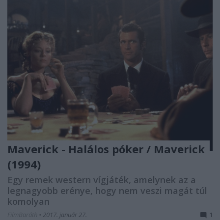
Maverick - Halálos póker / Maverick
(1994)
Egy remek western vígjáték, amelynek az a
legnagyobb erénye, hogy nem veszi magát túl
komolyan
FilmBaráth
•
2017. január 27.
1