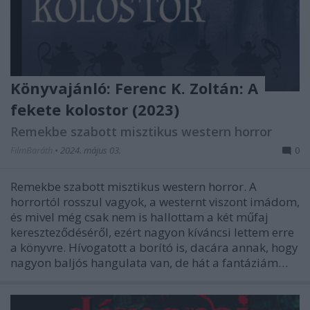
Könyvajánló: Ferenc K. Zoltán: A
fekete kolostor (2023)
Remekbe szabott misztikus western horror
FilmBaráth
•
2024. május 03.
0
Remekbe szabott misztikus western horror. A
horrortól rosszul vagyok, a westernt viszont imádom,
és mivel még csak nem is hallottam a két műfaj
kereszteződéséről, ezért nagyon kíváncsi lettem erre
a könyvre. Hívogatott a borító is, dacára annak, hogy
nagyon baljós hangulata van, de hát a fantáziám…