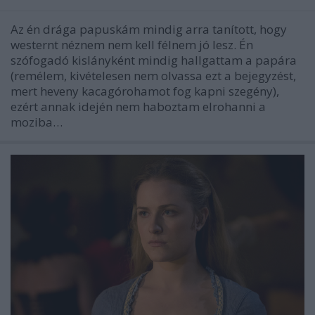
Az én drága papuskám mindig arra tanított, hogy
westernt néznem nem kell félnem jó lesz. Én
szófogadó kislányként mindig hallgattam a papára
(remélem, kivételesen nem olvassa ezt a bejegyzést,
mert heveny kacagórohamot fog kapni szegény),
ezért annak idején nem haboztam elrohanni a
moziba…