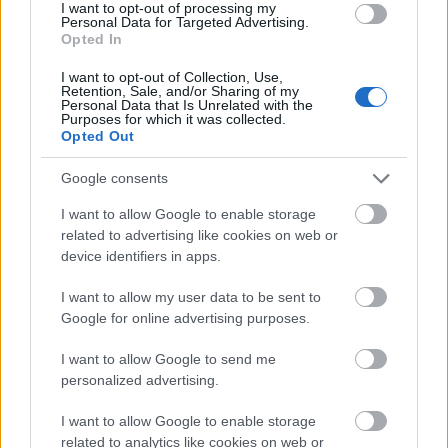
rendezőnek szánva, végül azonban ebben a
I want to opt-out of processing my
Personal Data for Targeted Advertising.
formában nem jött össze a produkció. Így kitalálta,
Opted In
hogy minisorozattá bővíti, Soderbergh rendezői
helyett produceri titulust kap, 2017…
I want to opt-out of Collection, Use,
Retention, Sale, and/or Sharing of my
Personal Data that Is Unrelated with the
Purposes for which it was collected.
Opted Out
Google consents
I want to allow Google to enable storage
related to advertising like cookies on web or
device identifiers in apps.
I want to allow my user data to be sent to
Google for online advertising purposes.
I want to allow Google to send me
personalized advertising.
I want to allow Google to enable storage
A félszemű seriff / True Grit (1969)
related to analytics like cookies on web or