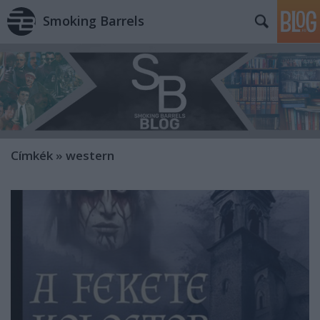
Smoking Barrels
Címkék
»
western