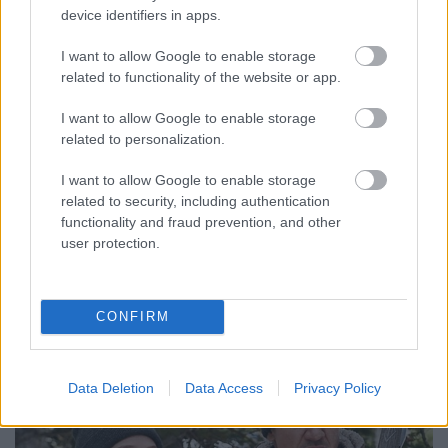
Messze nem ez az életmű legjobb darabja, de
device identifiers in apps.
John Wayne megérdemelten vihette haza érte
az Oscar-díjat
I want to allow Google to enable storage
related to functionality of the website or app.
FilmBaráth
•
2017. október 14.
0
I want to allow Google to enable storage
Ez az a film, amiért John Wayne megkapta az Oscar-
related to personalization.
díját. Amolyan DiCaprio-módra: messze nem ez a
legjobb darabja az életműnek, de már olyan régen
I want to allow Google to enable storage
related to security, including authentication
kijárt neki a szobrocska, hogy ezért vágták hozzá. A
functionality and fraud prevention, and other
Herceget nem azért szerettük, mert olyan hatalmas
user protection.
színészóriás volt, hanem azért,…
CONFIRM
Data Deletion
Data Access
Privacy Policy