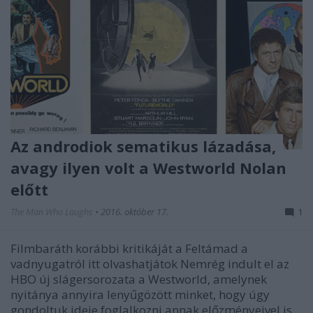
Az androdiok sematikus lázadása,
avagy ilyen volt a Westworld Nolan
előtt
The Man Who Laughs
•
2016. október 17.
1
Filmbaráth korábbi kritikáját a Feltámad a
vadnyugatról itt olvashatjátok Nemrég indult el az
HBO új slágersorozata a Westworld, amelynek
nyitánya annyira lenyűgözött minket, hogy úgy
gondoltuk ideje foglalkozni annak előzményeivel is.