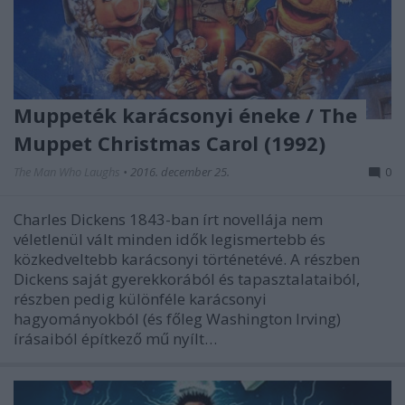
Muppeték karácsonyi éneke / The
Muppet Christmas Carol (1992)
The Man Who Laughs
•
2016. december 25.
0
Charles Dickens 1843-ban írt novellája nem
véletlenül vált minden idők legismertebb és
közkedveltebb karácsonyi történetévé. A részben
Dickens saját gyerekkorából és tapasztalataiból,
részben pedig különféle karácsonyi
hagyományokból (és főleg Washington Irving)
írásaiból építkező mű nyílt…