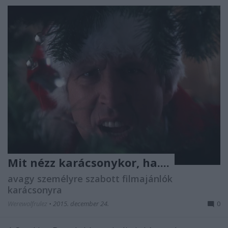
Mit nézz karácsonykor, ha....
avagy személyre szabott filmajánlók
karácsonyra
Werewolfrulez
•
2015. december 24.
0