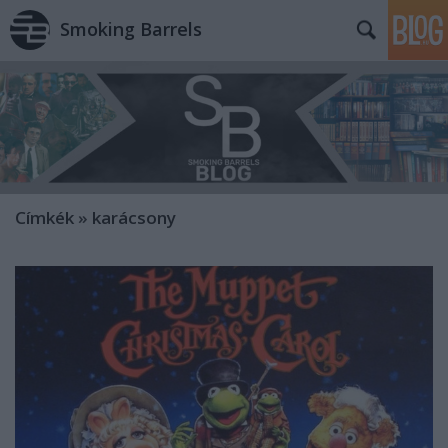
Smoking Barrels
Címkék
»
karácsony