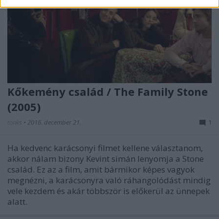
Kőkemény család / The Family Stone
(2005)
tonks
•
2016. december 21.
1
Ha kedvenc karácsonyi filmet kellene választanom,
akkor nálam bizony Kevint simán lenyomja a Stone
család. Ez az a film, amit bármikor képes vagyok
megnézni, a karácsonyra való ráhangolódást mindig
vele kezdem és akár többször is előkerül az ünnepek
alatt.