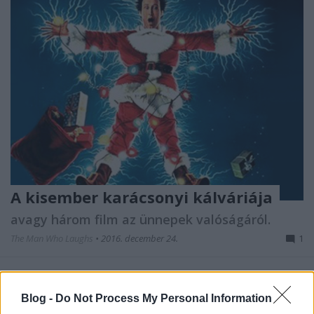
A kisember karácsonyi kálváriája
avagy három film az ünnepek valóságáról.
The Man Who Laughs
•
2016. december 24.
1
Bár imádom a karácsonyt, nem vagyok naiv.
Tisztában vagyok vele, hogy Jézus a szaturnália
Blog -
Do Not Process My Personal Information
helyét kisajátító, és a szeretet, a család, illetve a