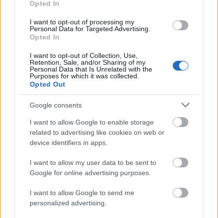
Opted In
AldoWinnfield
•
2016. december 24.
10
I want to opt-out of processing my
Personal Data for Targeted Advertising.
A különböző karácsony összeállításokkal már tele
Opted In
van a filmes oldalak padlása, főleg az év ezen
szakában, de még a Die Hardtól a különféle bizarr
I want to opt-out of Collection, Use,
Retention, Sale, and/or Sharing of my
karácsonyi horrorokig terjedő alternatív ajánlásokat
Personal Data that Is Unrelated with the
is unhatjátok már. (Ha nem, itt a mi listánk
Purposes for which it was collected.
Opted Out
tavalyról.) Ezért idén…
Google consents
I want to allow Google to enable storage
related to advertising like cookies on web or
device identifiers in apps.
I want to allow my user data to be sent to
Google for online advertising purposes.
I want to allow Google to send me
personalized advertising.