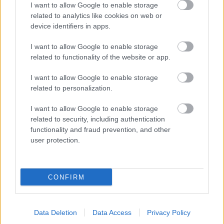
I want to allow Google to enable storage
related to analytics like cookies on web or
device identifiers in apps.
Mit kérsz karácsonyra?
I want to allow Google to enable storage
related to functionality of the website or app.
AldoWinnfield
•
2016. december 23.
2
I want to allow Google to enable storage
Karácsony a szeretet ünnepe. Ennek megfelelően
related to personalization.
mindenki idegbajt kap a vele járó bevásárlási láztól,
Mariah Carey All I Want For Christmas Is You című
I want to allow Google to enable storage
'klasszikusától", meg a már november elején feltűnő
related to security, including authentication
ünnepi tematikájú díszítésektől és reklámoktól. Én
functionality and fraud prevention, and other
már a kötelező ajándékozás nélkül is simán…
user protection.
CONFIRM
Data Deletion
Data Access
Privacy Policy