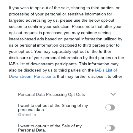
megváltás ünnepeként számon tartott születésnapja
If you wish to opt-out of the sale, sharing to third parties, or
napjainkra szinte teljesen elvesztette bárminemű
processing of your personal or sensitive information for
szakrális vonzatát. De nem is az a baj, hogy a
targeted advertising by us, please use the below opt-out
karácsony…
section to confirm your selection. Please note that after your
opt-out request is processed you may continue seeing
interest-based ads based on personal information utilized by
us or personal information disclosed to third parties prior to
your opt-out. You may separately opt-out of the further
disclosure of your personal information by third parties on the
IAB’s list of downstream participants. This information may
also be disclosed by us to third parties on the
IAB’s List of
Downstream Participants
that may further disclose it to other
third parties.
Please note that this website/app uses one or more Google
Personal Data Processing Opt Outs
services and may gather and store information including but
not limited to your visit or usage behaviour. You may click to
I want to opt-out of the Sharing of my
personal data.
grant or deny consent to Google and its third-party tags to
Opted In
use your data for below specified purposes in below Google
consent section.
I want to opt-out of the Sale of my
10 nem tipikus film karácsonyra
Personal Data.