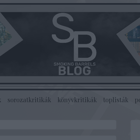
k
sorozatkritikák
könyvkritikák
toplisták
p