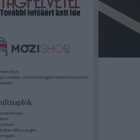
eets from
tps://twitter.com/SmokingBarrelsB/lists/smokin
barrels
ultnaplók
rewolfrulez
aben
nialves
e Man Who Laughs
nnigabi