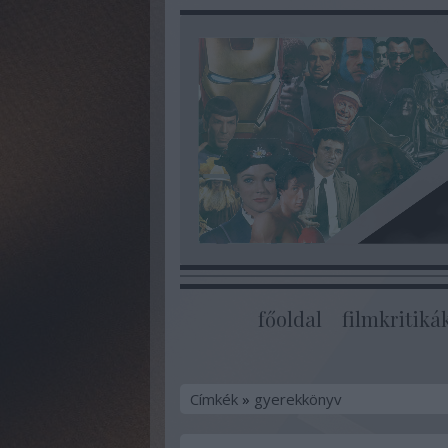
főoldal
filmkritiká
Címkék
»
gyerekkönyv