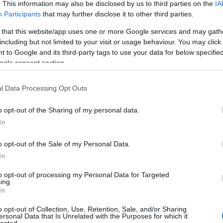
ajánlani mindkettőt (ahogy a sorozatok
. This information may also be disclosed by us to third parties on the
IA
korábbi darabjait is) azoknak, akik még
A
Participants
that may further disclose it to other third parties.
Szólj hozzá!
Tovább
nem döntötték el, milyen könyvet is
n
 that this website/app uses one or more Google services and may gath
hozzon a nyuszi a gyerekeknek. A kiadói
including but not limited to your visit or usage behaviour. You may click 
ajánlás szerint Babaróka és a kuflik
Bo
 to Google and its third-party tags to use your data for below specifi
történetei is a 3–6…
Da
ogle consent section.
2022. március 23.
írta:
chipolino
Fi
Fi
Könyvkritika: Moira
Fi
l Data Processing Opt Outs
Fi
Butterfield: A méhek
Li
titkos élete és Christiane
Ma
o opt-out of the Sharing of my personal data.
Mo
Dorion: Állati
In
Né
találmányok (2022)
Po
o opt-out of the Sale of my Personal Data.
Su
Tr
Le vagyok nyűgözve. Azt hiszem, a
In
Ju
gyerekeknek szóló tudományos-
ismeretterjesztő könyvek kiadásában
to opt-out of processing my Personal Data for Targeted
ing.
lassan verhetetlen a Scolar Kid; mi
A
In
egyelőre leginkább a kicsiknek szóló
Szólj hozzá!
Tovább
ablakos könyveiket forgatjuk, és
o opt-out of Collection, Use, Retention, Sale, and/or Sharing
borzasztó kíváncsi voltam, hogy a
ersonal Data that Is Unrelated with the Purposes for which it
lected.