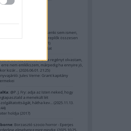
2014 ComingSoon - 5. rész
riss topikok
ria:
@Alick: Az Őslakót kb. senki sem ismeri,
dig hatalmas film, az itt szereplők összesen
m érnek ...
(
2026.06.01. 21:31
)
15 legnagyobb filmes fordulat
ria:
Érdekes, számos Verne regényt olvastam,
 erre nem emlékszem, márpedig ha ennyire jó,
kor kizár...
(
2026.06.01. 21:25
)
nyvajánló: Jules Verne: Grant kapitány
ermekei
alKa:
@P. J. Fry: adja az Isten neked, hogy
gtapasztald a menekült lét
szolgáltatottságát, hátha kev...
(
2025.11.13.
:44
)
piter holdja (2017)
borne:
Borzasztó szocio horror - Eperjes
rderline elmebeteg mint mindig.
(
2025.10.25.