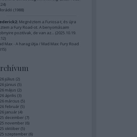
:24
)
dorádó (1988)
ederick2:
Megnéztem a Furiosa-t, és újra
ztem a Fury Road-ot. A benyomásaim
bbnyire pozitívak, de van az...
(
2025.10.19.
:12
)
d Max - A harag útja / Mad Max: Fury Road
015)
rchívum
26 július
(
2
)
26 június
(
5
)
26 május
(
2
)
26 április
(
3
)
26 március
(
5
)
26 február
(
5
)
26 január
(
4
)
25 december
(
7
)
25 november
(
6
)
25 október
(
5
)
25 szeptember
(
6
)