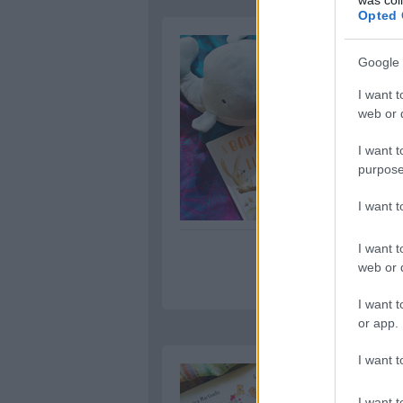
Opted 
Google 
I want t
web or d
I want t
purpose
I want 
I want t
web or d
I want t
or app.
I want t
I want t