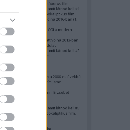
A 10 legjobb második világháborús film
50 posztapokaliptikus film, amit látnod kell #1:
A 10 legkreatívabb posztapokaliptikus film
20 film, amit látnod kellett volna 2016-ban (1.
rész)
Ezért néz ki borzasztóan a CGI a modern
filmekben (is)
15(+1) film, amit látnod kellett volna 2013-ban
A 15 legnagyobb filmes fordulat
50 posztapokaliptikus film, amit látnod kell #2:
10 zombifilm, amit látnod kell
A 10 legjobb gengszterfilm
A 10 legjobb Brad Pitt-film
A 10 legjobb Mel Gibson-film
Az igazi 10 legjobb akciófilm a 2000-es évekből
10 iszonyatos magyar filmcím, amit
megúsztunk 2016-ban
Könyvkritika: Brigitte Hamann: Erzsébet
királyné (2019)
A 10 legjobb Al Pacino - film
50 posztapokaliptikus film, amit látnod kell #3:
10 (nem is annyira) posztapokaliptikus film,
amit látnod kell
10 alulértékelt film - 2. rész
A 10 legjobb Matt Damon-film