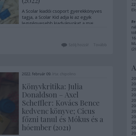
(2022)
22
El
A Scolar kiadói csoport gyerekkönyves
tagja, a Scolar Kid adja ki az egyik
Fr
legigényesebb kiadványokat a mai
né
gyerekkönyves piacon. Mi leginkább az
tö
ismeretterjesztő könyveiket (főleg a
16
Mit? Miért? Hogyan? Mini sorozatot)
Ma
Szólj hozzá!
Tovább
forgatjuk, de a kislányom szereti a
(2
böngészőiket és a lapozóikat is. Most
két…
A
2022. február 09.
írta:
chipolino
20
20
Könyvkritika: Julia
20
Donaldson – Axel
20
20
Scheffler: Kovács Bence
20
kedvenc könyve; Cicus
20
20
főzni tanul és Mókus és a
20
hóember (2021)
20
20