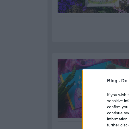
Blog -
Do 
If you wish 
sensitive in
confirm you
continue se
information 
further disc