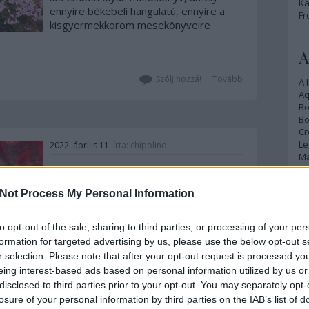
Ka
ennyire békebeli hangulatú, ennyire a
Fr
kisgyermekkorom mesekönyveire
emlékeztet, és amelynek az illusztrációi
ennyire csodásak. Hatalmas köszönet a
A
Manó Könyveknek, hogy elhozták nekünk
gyűjteményes kötetben a foxwoodi
Szólj hozzá!
Tovább
A 
meséket,…
A
Bo
Bo
Cr
Le
2022. április 11.
írta:
chipolino
Ma
Könyvkritika: Kiss Judit
Ágnes: Babaróka
Not Process My Personal Information
A
kövecskéi és Dániel
p
András: A kuflik és a
to opt-out of the sale, sharing to third parties, or processing of your per
An
formation for targeted advertising by us, please use the below opt-out s
vándorkaktusz (2022)
Di
r selection. Please note that after your opt-out request is processed y
Eg
eing interest-based ads based on personal information utilized by us or
Két nagyon szeretett
N
disclosed to third parties prior to your opt-out. You may separately opt-
könyvsorozatomnak érkezett meg a
Ör
következő része, és szívből tudom
losure of your personal information by third parties on the IAB’s list of