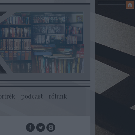
ortrék
podcast
rólunk