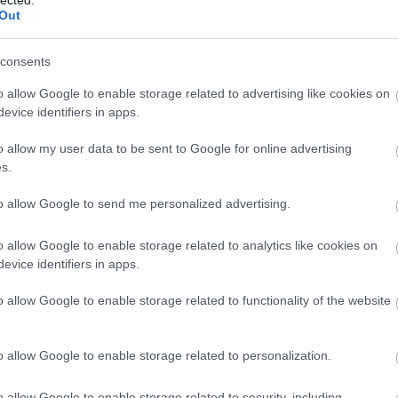
nagyobbaknak szóló kiadványaik is
Out
ennyire jók-e. Igen. Sőt.…
2022. március 16.
írta:
chipolino
consents
Könyvkritika: Shona
Innes: A barátság olyan,
o allow Google to enable storage related to advertising like cookies on
evice identifiers in apps.
mint a libikóka és A harag
olyan, mint a páncél és
o allow my user data to be sent to Google for online advertising
Kiss Noémi: A Bálna és a
s.
Srác (2022, 2021)
to allow Google to send me personalized advertising.
A Pagony Kiadó kínálatában megjelent
két újabb Shona Innes-könyv (a
o allow Google to enable storage related to analytics like cookies on
korábbiakról itt és itt írtunk), amelyek
evice identifiers in apps.
Szólj hozzá!
Tovább
szintén az Ölelj meg! sorozat részei, és
amelyekben az írónő 3–6 éves
o allow Google to enable storage related to functionality of the website
gyerekeknek segít mesés formában
megbirkózni az élet olyan kérdéseivel,
amelyek néha még a felnőtteknek is
o allow Google to enable storage related to personalization.
2022. március 09.
írta:
chipolino
feladják a…
o allow Google to enable storage related to security, including