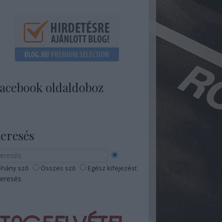
acebook oldaldoboz
eresés
hány szó
Összes szó
Egész kifejezést