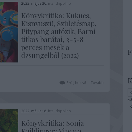
2022. május 30.
írta:
chipolino
Könyvkritika: Kukucs,
Kisnyuszi!, Születésnap,
Pitypang autózik, Barni
titkos barátai, 3-5-8
perces mesék a
F
dzsungelből (2022)
Mindig érdemes figyelemmel követni a
Pagony Kiadó friss megjelenéseit, most
pedig ráadásul a gyereknap is a
K
Szólj hozzá!
Tovább
nyakunkon van – biztosan sok családban
kapnak ilyenkor (is) könyvet a gyerekek.
Három kisebbeknek (0–3, illetve 2–5
Né
éveseknek) és két nagyobbaknak való
kiadvány (5+, illetve 3–6 éveseknek)…
2022. május 18.
írta:
chipolino
Könyvkritika: Sonja
Kaiblinger: Vince a