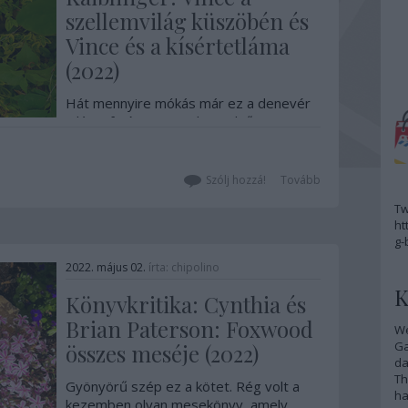
szellemvilág küszöbén és
Vince és a kísértetláma
(2022)
Hát mennyire mókás már ez a denevér
a láma fején? – ez volt az első
gondolatom, ahogy megláttam a
sorozat második kötetének borítóját, és
el is döntöttem, hogy ez nekem kell. És
Szólj hozzá!
Tovább
milyen jól döntöttem! Üde, izgalmas
Tw
színfolt ez a sorozat a
ht
gyerekkönyvpiacon, és aki belekezd,
g-
egészen biztosan nem fogja…
2022. május 02.
írta:
chipolino
K
Könyvkritika: Cynthia és
Brian Paterson: Foxwood
We
G
összes meséje (2022)
da
Th
Gyönyörű szép ez a kötet. Rég volt a
ha
kezemben olyan mesekönyv, amely