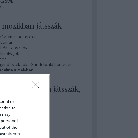
ta SWL
oG
 mozikban játsszák
ház, amit Jack épített
quaman
hém rapszódia
lti tolvajok
eed II
gendás állatok - Grindelwald bűntettei
deline a mélyben
 mozikban nem játsszák,
edig illene
sonal or
nihilation
ection to
sobedience
ou may
y sármos férfi
 personal
ovember
out of the
ök tél
 downstream