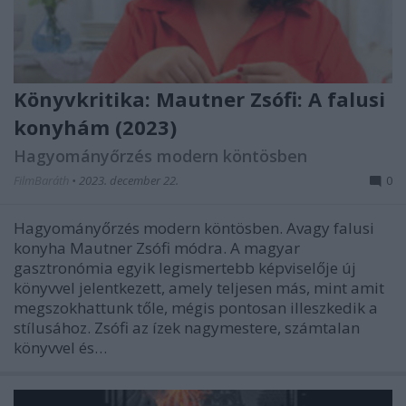
Könyvkritika: Mautner Zsófi: A falusi
konyhám (2023)
Hagyományőrzés modern köntösben
FilmBaráth
•
2023. december 22.
0
Hagyományőrzés modern köntösben. Avagy falusi
konyha Mautner Zsófi módra. A magyar
gasztronómia egyik legismertebb képviselője új
könyvvel jelentkezett, amely teljesen más, mint amit
megszokhattunk tőle, mégis pontosan illeszkedik a
stílusához. Zsófi az ízek nagymestere, számtalan
könyvvel és…