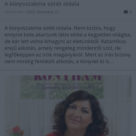
A könyvszakma sötét oldala
FilmBaráth
•
2023. december 27.
0
A könyvszakma sötét oldala. Nem biztos, hogy
ennyire bele akartunk látni ebbe a kegyetlen világba,
de kár lett volna kihagyni az életünkből. Katartikus
erejű alkotás, amely rengeteg mindenről szól, de
legfőképpen az írók magányáról. Mert az írás bizony
nem mindig fennkölt alkotás, a könyvet ki is…