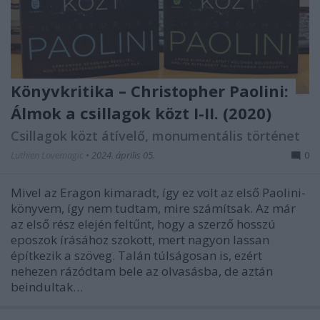
Könyvkritika – Christopher Paolini:
Álmok a csillagok közt I-II. (2020)
Csillagok közt átívelő, monumentális történet
Luthien Lovemagic
•
2024. április 05.
0
Mivel az Eragon kimaradt, így ez volt az első Paolini-
könyvem, így nem tudtam, mire számítsak. Az már
az első rész elején feltűnt, hogy a szerző hosszú
eposzok írásához szokott, mert nagyon lassan
építkezik a szöveg. Talán túlságosan is, ezért
nehezen rázódtam bele az olvasásba, de aztán
beindultak…