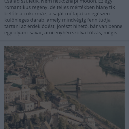
Család születik. Nem hétköznapi módon. Ez egy
romantikus regény, de teljes mértékben hiányzik
belőle a cukormáz, a saját műfajában egészen
különleges darab, amely mindvégig fenn tudja
tartani az érdeklődést, jórészt hihető, bár van benne
egy olyan csavar, ami enyhén szólva túlzás, mégis…