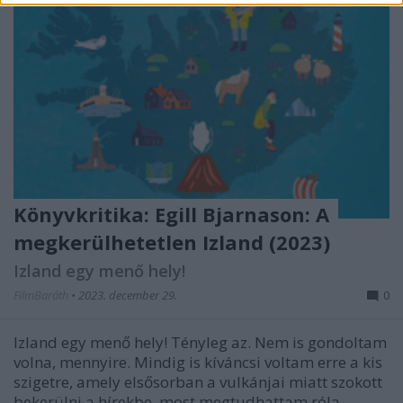
Könyvkritika: Egill Bjarnason: A
megkerülhetetlen Izland (2023)
Izland egy menő hely!
FilmBaráth
•
2023. december 29.
0
Izland egy menő hely! Tényleg az. Nem is gondoltam
volna, mennyire. Mindig is kíváncsi voltam erre a kis
szigetre, amely elsősorban a vulkánjai miatt szokott
bekerülni a hírekbe, most megtudhattam róla