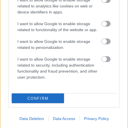
I want to allow Google to enable storage
related to analytics like cookies on web or
Könyvkritika: V. E. Schwab: A
device identifiers in apps.
hatalom törékeny szálai (2023)
I want to allow Google to enable storage
Mágikusan jó fantasy
related to functionality of the website or app.
FilmBaráth
•
2024. január 03.
0
I want to allow Google to enable storage
related to personalization.
Mágikusan jó fantasy. V. E. Schwab visszatért a saját
maga által kreált világba, és ismét elvarázsol
I want to allow Google to enable storage
bennünket. A Londonok világa továbbra is izgalmas,
related to security, including authentication
rengeteg szállal kötődnek egymáshoz a különböző
functionality and fraud prevention, and other
Londonok, jó volt visszatérni újra ebbe az
user protection.
univerzumba. Egy kicsit nehezen indulnak be az
események,…
CONFIRM
Data Deletion
Data Access
Privacy Policy