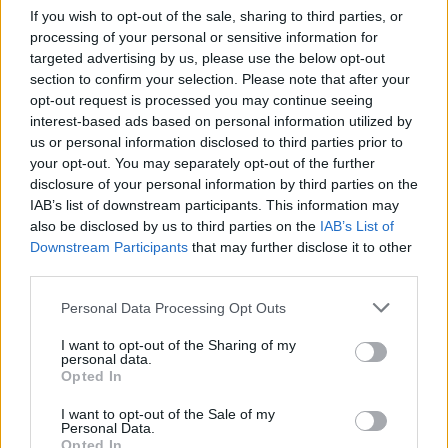
If you wish to opt-out of the sale, sharing to third parties, or
processing of your personal or sensitive information for
targeted advertising by us, please use the below opt-out
section to confirm your selection. Please note that after your
opt-out request is processed you may continue seeing
interest-based ads based on personal information utilized by
us or personal information disclosed to third parties prior to
your opt-out. You may separately opt-out of the further
disclosure of your personal information by third parties on the
IAB’s list of downstream participants. This information may
also be disclosed by us to third parties on the
IAB’s List of
Downstream Participants
that may further disclose it to other
third parties.
Könyvkritika: Bősze Ádám: Nagy
Please note that this website/app uses one or more Google
Personal Data Processing Opt Outs
services and may gather and store information including but
zenészek, nagy szerelmek (2023)
not limited to your visit or usage behaviour. You may click to
I want to opt-out of the Sharing of my
personal data.
grant or deny consent to Google and its third-party tags to
Zenei love storyk
Opted In
use your data for below specified purposes in below Google
FilmBaráth
•
2024. január 10.
0
consent section.
I want to opt-out of the Sale of my
Personal Data.
Opted In