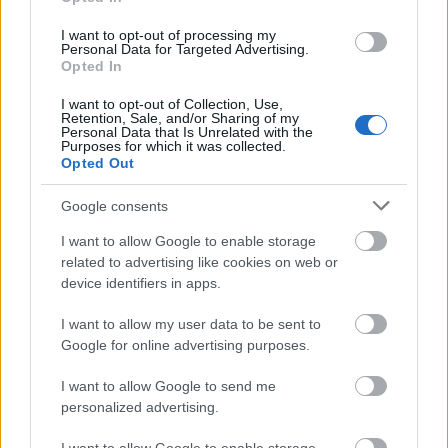
Zenei love storyk. Érdekesen megírva, jól tálalva,
mégsem bulváros modorban ismerhetjük meg nagy
I want to opt-out of processing my
zeneszerzők magánéletét. Komolyzenészekről van
Personal Data for Targeted Advertising.
szó, akiknek eddig alapvetően a muzsikáját
Opted In
ismerhettük - nos, nőiesen bevallom, hogy én nem
I want to opt-out of Collection, Use,
mindenkiért, de mentségemre szóljon, hogy
Retention, Sale, and/or Sharing of my
bevallottan…
Personal Data that Is Unrelated with the
Purposes for which it was collected.
Opted Out
Google consents
I want to allow Google to enable storage
related to advertising like cookies on web or
device identifiers in apps.
I want to allow my user data to be sent to
Google for online advertising purposes.
I want to allow Google to send me
personalized advertising.