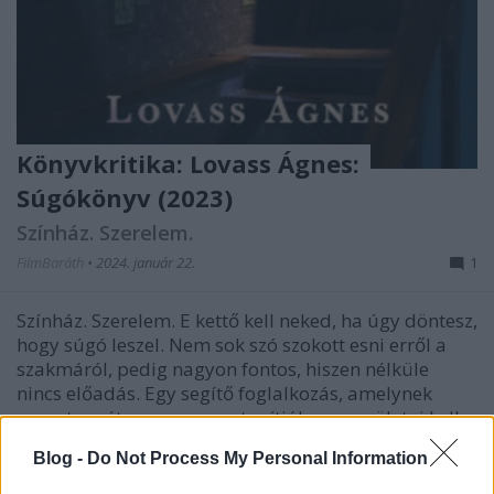
Könyvkritika: Lovass Ágnes:
Súgókönyv (2023)
Színház. Szerelem.
FilmBaráth
•
2024. január 22.
1
Színház. Szerelem. E kettő kell neked, ha úgy döntesz,
hogy súgó leszel. Nem sok szó szokott esni erről a
szakmáról, pedig nagyon fontos, hiszen nélküle
nincs előadás. Egy segítő foglalkozás, amelynek
rengeteg rétege van, nem tanítják, erre születni kell,
annyi speciális képesség szükségeltetik…
Blog -
Do Not Process My Personal Information