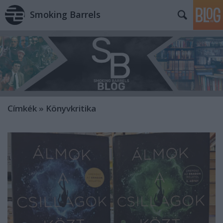
Smoking Barrels
Címkék
»
Könyvkritika