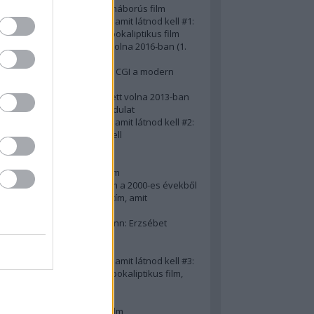
A 10 legjobb második világháborús film
50 posztapokaliptikus film, amit látnod kell #1:
A 10 legkreatívabb posztapokaliptikus film
20 film, amit látnod kellett volna 2016-ban (1.
rész)
Ezért néz ki borzasztóan a CGI a modern
filmekben (is)
15(+1) film, amit látnod kellett volna 2013-ban
A 15 legnagyobb filmes fordulat
50 posztapokaliptikus film, amit látnod kell #2:
10 zombifilm, amit látnod kell
A 10 legjobb gengszterfilm
A 10 legjobb Brad Pitt-film
A 10 legjobb Mel Gibson-film
Az igazi 10 legjobb akciófilm a 2000-es évekből
10 iszonyatos magyar filmcím, amit
megúsztunk 2016-ban
Könyvkritika: Brigitte Hamann: Erzsébet
királyné (2019)
A 10 legjobb Al Pacino - film
50 posztapokaliptikus film, amit látnod kell #3:
10 (nem is annyira) posztapokaliptikus film,
amit látnod kell
10 alulértékelt film - 2. rész
A 10 legjobb Matt Damon-film