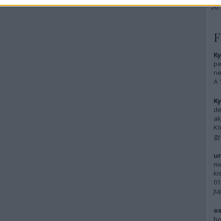
F
Ky
pe
ne
A 
Ky
de
ak
Kö
gy
ur
me
ki
01
Ju
os
bo