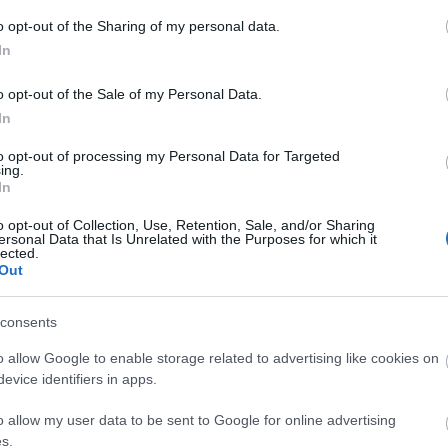
A
o opt-out of the Sharing of my personal data.
n
In
Bo
o opt-out of the Sale of my Personal Data.
Da
In
Fi
Fi
to opt-out of processing my Personal Data for Targeted
Fi
ing.
Fi
In
Li
Ma
o opt-out of Collection, Use, Retention, Sale, and/or Sharing
Mo
ersonal Data that Is Unrelated with the Purposes for which it
lected.
Né
Out
Po
Su
Tr
consents
Ju
o allow Google to enable storage related to advertising like cookies on
evice identifiers in apps.
A
o allow my user data to be sent to Google for online advertising
s.