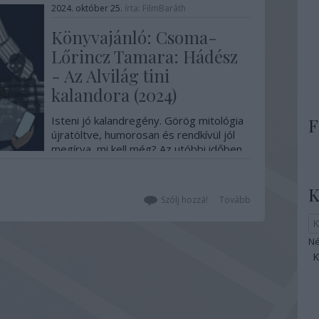
2024. október 25.
írta:
FilmBaráth
Könyvajánló: Csoma-
Lőrincz Tamara: Hádész
- Az Alvilág tini
kalandora (2024)
Isteni jó kalandregény. Görög mitológia
F
újratöltve, humorosan és rendkívül jól
megírva, mi kell még? Az utóbbi időben
többször is szembejött velem ez a
regény, kíváncsi lettem rá, és úgy
K
döntöttem, elolvasom. Milyen jól
Szólj hozzá!
Tovább
tettem, mert egy remek alkotás lett a
jussom. Mekkora ötlet Hádészt egy
tini…
Né