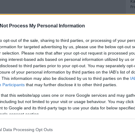
Ka
Fr
A
Not Process My Personal Information
A 
to opt-out of the sale, sharing to third parties, or processing of your per
A
Bo
formation for targeted advertising by us, please use the below opt-out s
Bo
r selection. Please note that after your opt-out request is processed y
Cr
eing interest-based ads based on personal information utilized by us or
Le
disclosed to third parties prior to your opt-out. You may separately opt-
Ma
losure of your personal information by third parties on the IAB’s list of
. This information may also be disclosed by us to third parties on the
IA
A
Participants
that may further disclose it to other third parties.
p
 that this website/app uses one or more Google services and may gath
including but not limited to your visit or usage behaviour. You may click 
An
 to Google and its third-party tags to use your data for below specifi
Di
ogle consent section.
Eg
N
Ör
l Data Processing Opt Outs