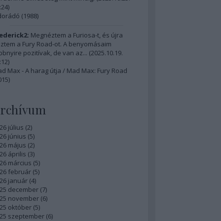
:24
)
dorádó (1988)
ederick2:
Megnéztem a Furiosa-t, és újra
ztem a Fury Road-ot. A benyomásaim
bbnyire pozitívak, de van az...
(
2025.10.19.
:12
)
d Max - A harag útja / Mad Max: Fury Road
015)
rchívum
26 július
(
2
)
26 június
(
5
)
26 május
(
2
)
26 április
(
3
)
26 március
(
5
)
26 február
(
5
)
26 január
(
4
)
25 december
(
7
)
25 november
(
6
)
25 október
(
5
)
25 szeptember
(
6
)