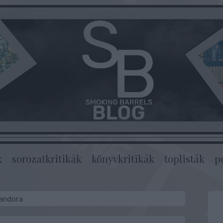
k
sorozatkritikák
könyvkritikák
toplisták
p
landora