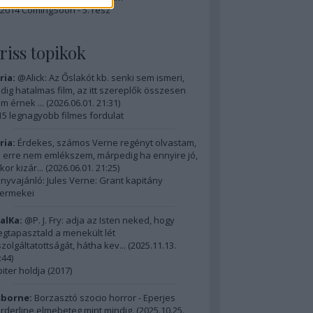
2014 ComingSoon - 5. rész
riss topikok
ria:
@Alick: Az Őslakót kb. senki sem ismeri,
dig hatalmas film, az itt szereplők összesen
m érnek ...
(
2026.06.01. 21:31
)
15 legnagyobb filmes fordulat
ria:
Érdekes, számos Verne regényt olvastam,
 erre nem emlékszem, márpedig ha ennyire jó,
kor kizár...
(
2026.06.01. 21:25
)
nyvajánló: Jules Verne: Grant kapitány
ermekei
alKa:
@P. J. Fry: adja az Isten neked, hogy
gtapasztald a menekült lét
szolgáltatottságát, hátha kev...
(
2025.11.13.
:44
)
piter holdja (2017)
borne:
Borzasztó szocio horror - Eperjes
rderline elmebeteg mint mindig.
(
2025.10.25.