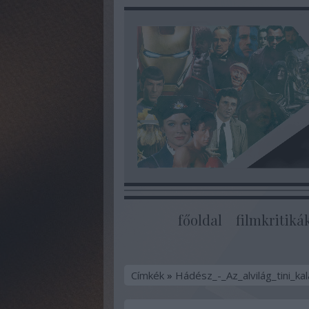
főoldal
filmkritiká
Címkék
»
Hádész_-_Az_alvilág_tini_ka