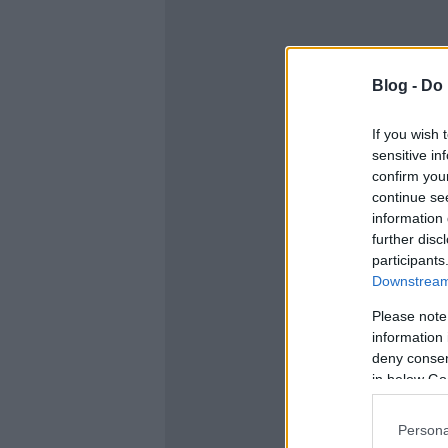
Blog -
Do 
If you wish 
sensitive in
confirm you
continue se
information 
further disc
participants
Downstream 
Please note
information 
deny consent
in below Go
Persona