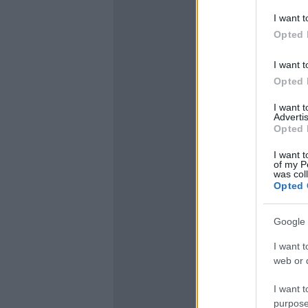
I want t
Opted 
I want t
Opted 
I want 
Advertis
Opted 
I want t
of my P
was col
Opted 
Google 
I want t
web or d
I want t
purpose