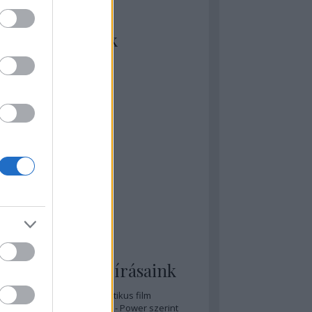
kiket szívesen
ézünk/olvasunk
rosta szerint
rkSide Joint
lmFreak
lmbook
lmtrailer
lmzabáló
sztes megmondja a tutit
gyar Film Adatbázis
zi Mánia app
zze meg az ember!
pcorn & Soda
pernatural Movies
ashnevelés
s & Calzone
 legolvasottabb írásaink
A 20 legjobb posztapokaliptikus film
A 15 legjobb időutazós film - Power szerint