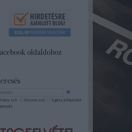
acebook oldaldoboz
eresés
hány szó
Összes szó
Egész kifejezést