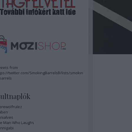
eets from
tps://twitter.com/SmokingBarrelsB/lists/smokin
barrels
ultnaplók
rewolfrulez
aben
nialves
e Man Who Laughs
nnigabi