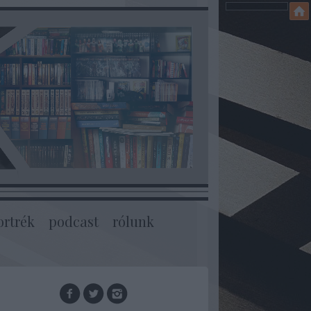
ortrék
podcast
rólunk