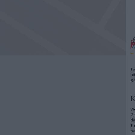
Tw
ht
g-
K
We
G
da
Th
ha