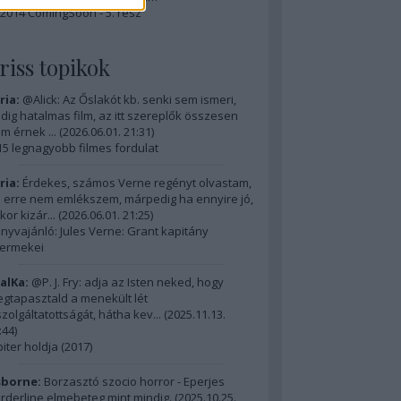
2014 ComingSoon - 5. rész
riss topikok
ria:
@Alick: Az Őslakót kb. senki sem ismeri,
dig hatalmas film, az itt szereplők összesen
m érnek ...
(
2026.06.01. 21:31
)
15 legnagyobb filmes fordulat
ria:
Érdekes, számos Verne regényt olvastam,
 erre nem emlékszem, márpedig ha ennyire jó,
kor kizár...
(
2026.06.01. 21:25
)
nyvajánló: Jules Verne: Grant kapitány
ermekei
alKa:
@P. J. Fry: adja az Isten neked, hogy
gtapasztald a menekült lét
szolgáltatottságát, hátha kev...
(
2025.11.13.
:44
)
piter holdja (2017)
borne:
Borzasztó szocio horror - Eperjes
rderline elmebeteg mint mindig.
(
2025.10.25.