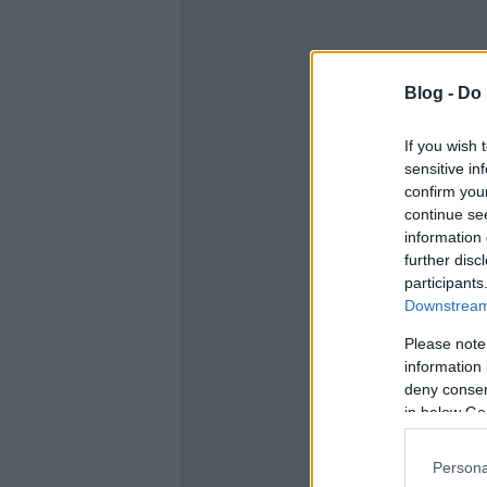
Blog -
Do 
If you wish 
sensitive in
confirm you
continue se
information 
further disc
participants
Downstream 
Please note
information 
deny consent
in below Go
Persona