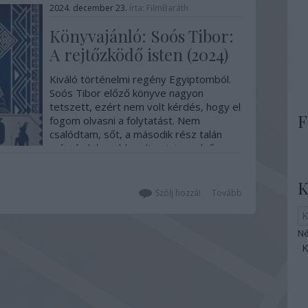
2024. december 23.
írta:
FilmBaráth
Könyvajánló: Soós Tibor:
A rejtőzködő isten (2024)
Kiváló történelmi regény Egyiptomból.
Soós Tibor előző könyve nagyon
tetszett, ezért nem volt kérdés, hogy el
F
fogom olvasni a folytatást. Nem
csalódtam, sőt, a második rész talán
még érdekesebb volt, mint az első,
mert olyan mélyen merültünk el a
politikai intrikákba, hogy arra valóban
K
nincsenek…
Szólj hozzá!
Tovább
Né