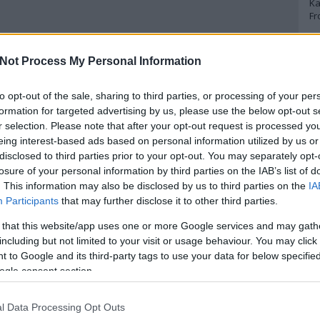
Ka
Fr
A
Not Process My Personal Information
A 
to opt-out of the sale, sharing to third parties, or processing of your per
A
Bo
formation for targeted advertising by us, please use the below opt-out s
Bo
r selection. Please note that after your opt-out request is processed y
Cr
eing interest-based ads based on personal information utilized by us or
Le
disclosed to third parties prior to your opt-out. You may separately opt-
Ma
losure of your personal information by third parties on the IAB’s list of
. This information may also be disclosed by us to third parties on the
IA
A
Participants
that may further disclose it to other third parties.
p
 that this website/app uses one or more Google services and may gath
including but not limited to your visit or usage behaviour. You may click 
An
 to Google and its third-party tags to use your data for below specifi
Di
ogle consent section.
Eg
N
Ör
l Data Processing Opt Outs