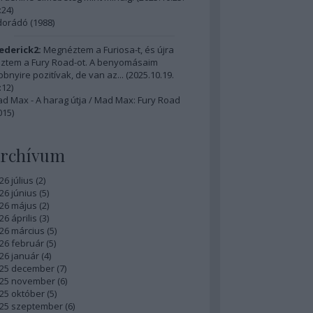
:24
)
dorádó (1988)
ederick2:
Megnéztem a Furiosa-t, és újra
ztem a Fury Road-ot. A benyomásaim
bbnyire pozitívak, de van az...
(
2025.10.19.
:12
)
d Max - A harag útja / Mad Max: Fury Road
015)
rchívum
26 július
(
2
)
26 június
(
5
)
26 május
(
2
)
26 április
(
3
)
26 március
(
5
)
26 február
(
5
)
26 január
(
4
)
25 december
(
7
)
25 november
(
6
)
25 október
(
5
)
25 szeptember
(
6
)