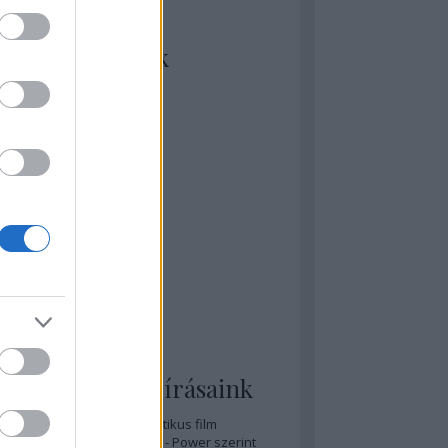
kiket szívesen
ézünk/olvasunk
rosta szerint
rkSide Joint
lmFreak
lmbook
lmtrailer
lmzabáló
sztes megmondja a tutit
gyar Film Adatbázis
zi Mánia app
zze meg az ember!
pcorn & Soda
pernatural Movies
ashnevelés
s & Calzone
 legolvasottabb írásaink
A 20 legjobb posztapokaliptikus film
A 15 legjobb időutazós film - Power szerint