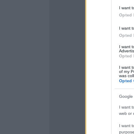
I want t
Opted 
I want t
Opted 
I want 
Advertis
Opted 
I want t
of my P
was col
Opted 
Google 
I want t
web or d
I want t
purpose