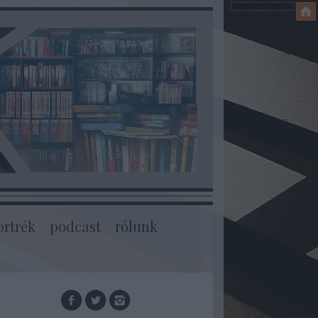
ortrék
podcast
rólunk