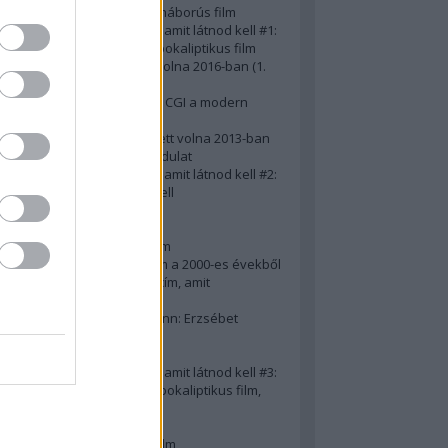
A 10 legjobb második világháborús film
50 posztapokaliptikus film, amit látnod kell #1:
A 10 legkreatívabb posztapokaliptikus film
20 film, amit látnod kellett volna 2016-ban (1.
rész)
Ezért néz ki borzasztóan a CGI a modern
filmekben (is)
15(+1) film, amit látnod kellett volna 2013-ban
A 15 legnagyobb filmes fordulat
50 posztapokaliptikus film, amit látnod kell #2:
10 zombifilm, amit látnod kell
A 10 legjobb gengszterfilm
A 10 legjobb Brad Pitt-film
A 10 legjobb Mel Gibson-film
Az igazi 10 legjobb akciófilm a 2000-es évekből
10 iszonyatos magyar filmcím, amit
megúsztunk 2016-ban
Könyvkritika: Brigitte Hamann: Erzsébet
királyné (2019)
A 10 legjobb Al Pacino - film
50 posztapokaliptikus film, amit látnod kell #3:
10 (nem is annyira) posztapokaliptikus film,
amit látnod kell
10 alulértékelt film - 2. rész
A 10 legjobb Matt Damon-film