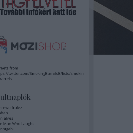
eets from
tps://twitter.com/SmokingBarrelsB/lists/smokin
barrels
ultnaplók
rewolfrulez
aben
nialves
e Man Who Laughs
nnigabi