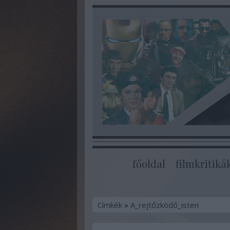
főoldal
filmkritiká
Címkék
»
A_rejtőzködő_isten