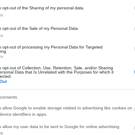
A
o opt-out of the Sharing of my personal data.
n
In
Bo
o opt-out of the Sale of my Personal Data.
Da
In
Fi
Fi
to opt-out of processing my Personal Data for Targeted
Fi
ing.
Fi
In
Li
Ma
o opt-out of Collection, Use, Retention, Sale, and/or Sharing
Mo
ersonal Data that Is Unrelated with the Purposes for which it
lected.
Né
Out
Po
Su
Tr
consents
Ju
o allow Google to enable storage related to advertising like cookies on
evice identifiers in apps.
A
o allow my user data to be sent to Google for online advertising
s.