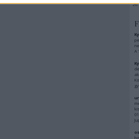
F
Ky
pe
ne
A 
Ky
de
ak
Kö
gy
ur
me
ki
01
Ju
os
bo