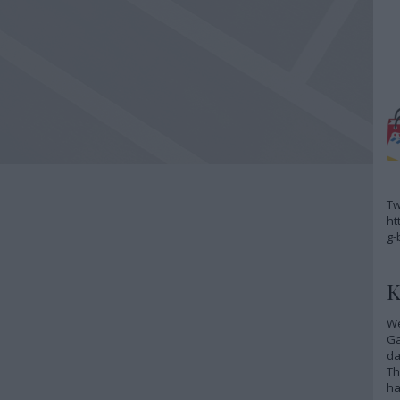
Tw
ht
g-
K
We
G
da
Th
ha