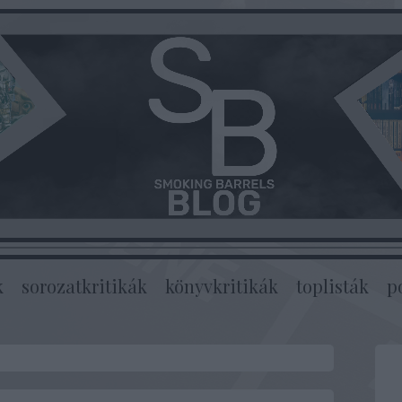
k
sorozatkritikák
könyvkritikák
toplisták
p