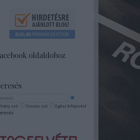
acebook oldaldoboz
eresés
hány szó
Összes szó
Egész kifejezést