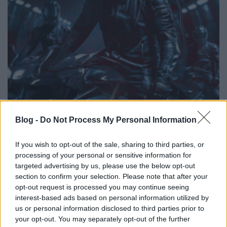
Blog -
Do Not Process My Personal Information
Könyvajánló: Gyarmati-Paor Zoltán:
If you wish to opt-out of the sale, sharing to third parties, or
Arc/vonal (2026)
processing of your personal or sensitive information for
Az Árpád-házi kalandok folytatódnak
targeted advertising by us, please use the below opt-out
section to confirm your selection. Please note that after your
FilmBaráth
•
2026. június 22.
0
opt-out request is processed you may continue seeing
interest-based ads based on personal information utilized by
Az Árpád-házi kalandok folytatódnak. A tavalyi év
us or personal information disclosed to third parties prior to
kedvenc könyve számomra a Vér/vonal volt, ezért
your opt-out. You may separately opt-out of the further
nagyon vártam már a folytatást, ami imhol