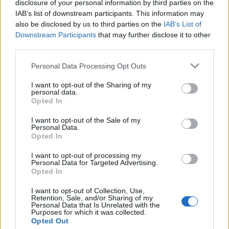
disclosure of your personal information by third parties on the
elérkezett. Óriási elánnal vetettem magam az
IAB’s list of downstream participants. This information may
olvasásba, szinte egy ültő helyemben faltam fel a
also be disclosed by us to third parties on the
IAB’s List of
kicsit több, mint 500 oldalt. Nem csalódtam, a
Downstream Participants
that may further disclose it to other
második rész méltó…
third parties.
Please note that this website/app uses one or more Google
Personal Data Processing Opt Outs
services and may gather and store information including but
not limited to your visit or usage behaviour. You may click to
I want to opt-out of the Sharing of my
personal data.
grant or deny consent to Google and its third-party tags to
Opted In
use your data for below specified purposes in below Google
consent section.
I want to opt-out of the Sale of my
Personal Data.
Opted In
I want to opt-out of processing my
Personal Data for Targeted Advertising.
Opted In
I want to opt-out of Collection, Use,
Retention, Sale, and/or Sharing of my
Personal Data that Is Unrelated with the
Purposes for which it was collected.
Opted Out
Könyvajánló: Benkő László: