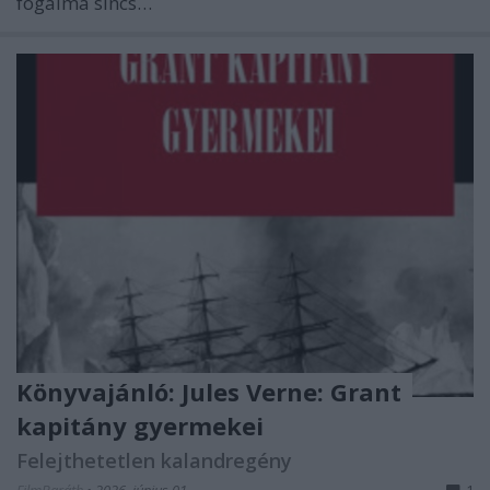
fogalma sincs…
Könyvajánló: Jules Verne: Grant
kapitány gyermekei
Felejthetetlen kalandregény
FilmBaráth
•
2026. június 01.
1