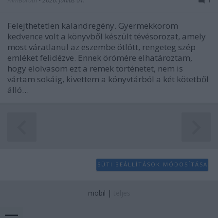
Felejthetetlen kalandregény. Gyermekkorom
kedvence volt a könyvből készült tévésorozat, amely
most váratlanul az eszembe ötlött, rengeteg szép
emléket felidézve. Ennek örömére elhatároztam,
hogy elolvasom ezt a remek történetet, nem is
vártam sokáig, kivettem a könyvtárból a két kötetből
álló…
SÜTI BEÁLLÍTÁSOK MÓDOSÍTÁSA
mobil
|
teljes