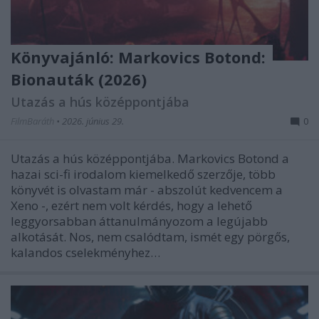
Könyvajánló: Markovics Botond:
Bionauták (2026)
Utazás a hús középpontjába
FilmBaráth
•
2026. június 29.
0
Utazás a hús középpontjába. Markovics Botond a
hazai sci-fi irodalom kiemelkedő szerzője, több
könyvét is olvastam már - abszolút kedvencem a
Xeno -, ezért nem volt kérdés, hogy a lehető
leggyorsabban áttanulmányozom a legújabb
alkotását. Nos, nem csalódtam, ismét egy pörgős,
kalandos cselekményhez…