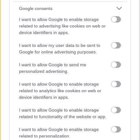
Hollójárta Mohács
Google consents
A Mohácshoz vezető út
I want to allow Google to enable storage
related to advertising like cookies on web or
FilmBaráth
•
2026. június 17.
0
device identifiers in apps.
A Mohácshoz vezető út. Idén 500 éve a mohácsi
I want to allow my user data to be sent to
csatavesztésnek, ezért úgy döntöttem, ennek
Google for online advertising purposes.
emlékére elolvasok egy könyvet ebben a
témakörben. Hosszas gondolkodás után Benkő
I want to allow Google to send me
László alkotására esett a választásom, mert már
personalized advertising.
több kötetet olvastam a szerzőtől, ezért biztos
lehettem a minőségben,…
I want to allow Google to enable storage
related to analytics like cookies on web or
device identifiers in apps.
I want to allow Google to enable storage
related to functionality of the website or app.
I want to allow Google to enable storage
related to personalization.