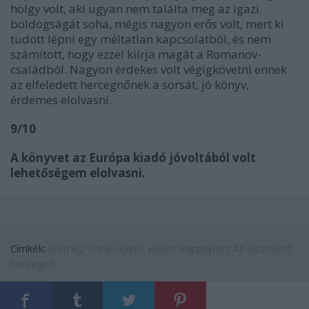
hölgy volt, aki ugyan nem találta meg az igazi
boldogságát soha, mégis nagyon erős volt, mert ki
tudott lépni egy méltatlan kapcsolatból, és nem
számított, hogy ezzel kiírja magát a Romanov-
családból. Nagyon érdekes volt végigkövetni ennek
az elfeledett hercegnőnek a sorsát, jó könyv,
érdemes elolvasni.
9/10
A könyvet az Európa kiadó jóvoltából volt
lehetőségem elolvasni.
Címkék:
életrajz
Könyvajánló
Helen Rappaport
Az elszökött
hercegnő