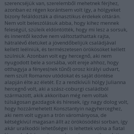
szerencséjük van, szerelemből mehetnek férjhez,
azonban ez régen korántsem volt így, a hölgyeket
bizony feláldozták a dinasztikus érdekek oltárán.
Nem volt beleszólásuk abba, hogy kihez mennek
feleségül, szüleik eldöntötték, hogy mi lesz a sorsuk,
és innentől kezdve nem változtathattak rajta,
hátralévő életüket a jövendőbelijük családjával
kellett leélniük, és természetesen örökösöket kellett
szülniük. Azonban volt egy hercegnő, aki nem
nyugodott bele a sorsába, volt ereje ahhoz, hogy
otthagyja a fényes(nek tűnő) orosz királyi udvart,
nem szült Romanov utódokat és saját döntése
alapján élte az életét. Ez a rendkívüli hölgy Julianna
hercegnő volt, aki a szász-coburgi családból
származott, akik akkoriban még nem voltak
túlságosan gazdagok és híresek, így nagy dolog volt,
hogy hozzámehetett Konsztantyin nagyherceghez,
aki nem volt ugyan a trón várományosa, de
kétségkívül magasan állt az örökösödési sorban, így
akár uralkodói lehetőségei is lehettek volna a fiatal