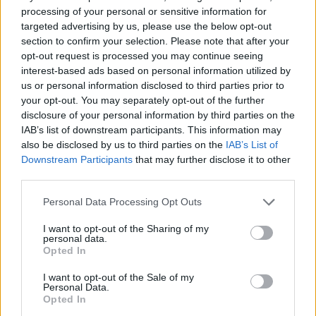
volt tehetős, azonban több leánygyermek született,
processing of your personal or sensitive information for
akiknek minél előnyösebb házasságot igyekezett
targeted advertising by us, please use the below opt-out
szerezni édesanyjuk, Auguszta. Éppen ezért látott
section to confirm your selection. Please note that after your
óriási lehetőséget abban, hogy valamelyik lánya
opt-out request is processed you may continue seeing
beházasodhat a Romanovok közé, hiszen ezáltal a
interest-based ads based on personal information utilized by
család társadalmi és anyagi helyzete jelentős
us or personal information disclosed to third parties prior to
növekedésnek indulhat. Julianna egy áldozat volt a
your opt-out. You may separately opt-out of the further
család számára, mivel ő arra rendeltetett, hogy
disclosure of your personal information by third parties on the
örökösöket szüljön majd a Romanovoknak, és ne
IAB’s list of downstream participants. This information may
zavarjon túl sok vizet a cári udvarban. Ugyanakkor
also be disclosed by us to third parties on the
IAB’s List of
ez a házasság tette lehetővé, hogy Julianna leány és
Downstream Participants
that may further disclose it to other
férfi testvérei előnyös házasságokat kössenek -
third parties.
ebben persze a szerelem nem játszott szerepet, csak
Please note that this website/app uses one or more Google
Personal Data Processing Opt Outs
a társadalmi felemelkedés volt a cél - , és ezáltal
services and may gather and store information including but
néhány évtized alatt eljussanak odáig, hogy az angol
not limited to your visit or usage behaviour. You may click to
I want to opt-out of the Sharing of my
királynő férje ebből a családból származzon.
personal data.
grant or deny consent to Google and its third-party tags to
Nagyon érdekes volt végigkísérni a család bonyolult
Opted In
use your data for below specified purposes in below Google
házassági stratégiáját, ami végül fényes sikerrel járt,
consent section.
I want to opt-out of the Sale of my
más kérdés, hogy sok herceg és hercegnő volt
Personal Data.
boldogtalan a házasságában, de ez persze senkit
Opted In
sem érdekelt. Azt is nagyon érdekes volt