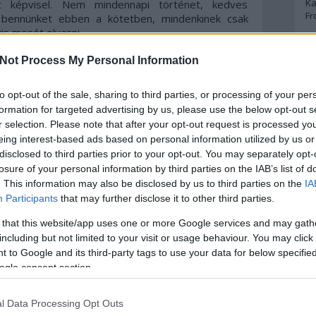
Ka
t képvisel. Nem mindennapi történet, kedves
Fr
r bennünket ebben a kötetben, mindenkinek csak
kis mesét olvasni.
A
egy hínárban élnek nem túl boldogan, mert a gonosz
Not Process My Personal Information
tüket. Azonban egy szép napon egy zsilip miatt egy
A 
edvesen fogadják őket, ők azonban nem hálálják meg
to opt-out of the sale, sharing to third parties, or processing of your per
A
Hibájukat azzal próbálják kiengesztelni, hogy hosszú
Bo
formation for targeted advertising by us, please use the below opt-out s
 kalandok elkezdődnek..
Bo
r selection. Please note that after your opt-out request is processed y
Cr
eing interest-based ads based on personal information utilized by us or
 meg a képzeletemet, Bódi Kati kiváló illusztrációi
Le
disclosed to third parties prior to your opt-out. You may separately opt-
, és nagyon hangulatosak. A borító sokat számít a
Ma
losure of your personal information by third parties on the IAB’s list of
em ismeri az olvasó a szerzőt - esetemben ez az
. This information may also be disclosed by us to third parties on the
IA
ell megragadnia a figyelmét, be kell mutatnia egy
tva a főszereplőket és bepillantást kell nyernünk
A
Participants
that may further disclose it to other third parties.
zen elvárásoknak tökéletesen eleget tesz Bódi Kati,
p
 that this website/app uses one or more Google services and may gath
de most megjegyeztem a nevét, mert tényleg nem
including but not limited to your visit or usage behaviour. You may click 
at a könyvhöz. Koromból adódóan ritkán olvasok
An
 to Google and its third-party tags to use your data for below specifi
em, erre kíváncsi vagyok, hiszen milyen kalandjai
Di
ogle consent section.
s, mint kiderült, rendkívül sokrétű és izgalmas
Eg
 hogy mégiscsak meséről van szó, ezért a jó mindig
N
Ör
igyelmet a barátságra, az otthonra és a szeretetre,
l Data Processing Opt Outs
 a gyerekeknek szüksége van, de a felnőttek sem