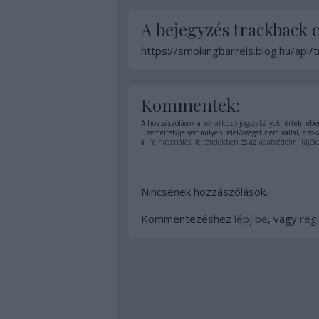
A bejegyzés trackback 
https://smokingbarrels.blog.hu/api
Kommentek:
A hozzászólások a
vonatkozó jogszabályok
értelmében
üzemeltetője semmilyen felelősséget nem vállal, azoka
a
Felhasználási feltételekben
és az
adatvédelmi tájék
Nincsenek hozzászólások.
Kommentezéshez
lépj be
, vagy
regi