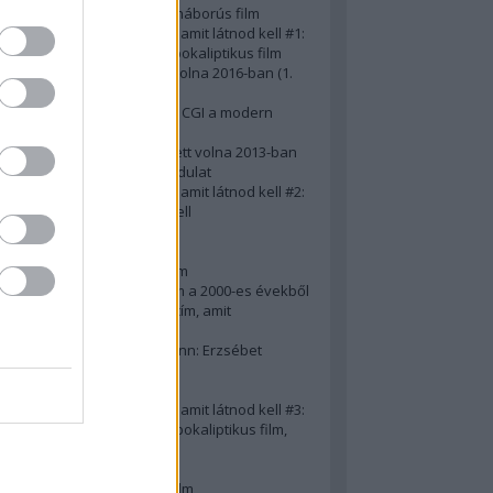
A 10 legjobb második világháborús film
50 posztapokaliptikus film, amit látnod kell #1:
A 10 legkreatívabb posztapokaliptikus film
20 film, amit látnod kellett volna 2016-ban (1.
rész)
Ezért néz ki borzasztóan a CGI a modern
filmekben (is)
15(+1) film, amit látnod kellett volna 2013-ban
A 15 legnagyobb filmes fordulat
50 posztapokaliptikus film, amit látnod kell #2:
10 zombifilm, amit látnod kell
A 10 legjobb gengszterfilm
A 10 legjobb Brad Pitt-film
A 10 legjobb Mel Gibson-film
Az igazi 10 legjobb akciófilm a 2000-es évekből
10 iszonyatos magyar filmcím, amit
megúsztunk 2016-ban
Könyvkritika: Brigitte Hamann: Erzsébet
királyné (2019)
A 10 legjobb Al Pacino - film
50 posztapokaliptikus film, amit látnod kell #3:
10 (nem is annyira) posztapokaliptikus film,
amit látnod kell
10 alulértékelt film - 2. rész
A 10 legjobb Matt Damon-film