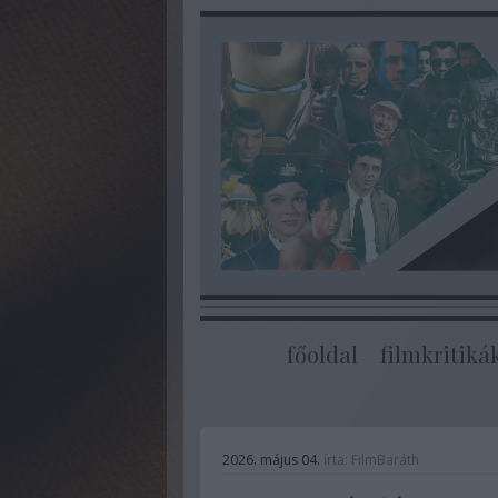
főoldal
filmkritiká
2026. május 04.
írta:
FilmBaráth