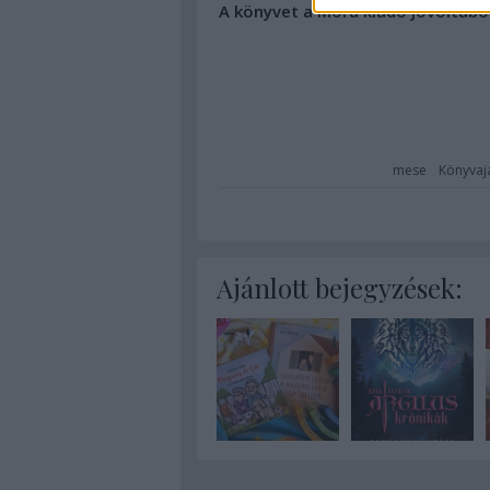
A könyvet a Móra kiadó jóvoltábó
mese
Könyvaj
Ajánlott bejegyzések: