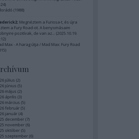
:24
)
dorádó (1988)
ederick2:
Megnéztem a Furiosa-t, és újra
ztem a Fury Road-ot. A benyomásaim
bbnyire pozitívak, de van az...
(
2025.10.19.
:12
)
d Max - A harag útja / Mad Max: Fury Road
015)
rchívum
26 július
(
2
)
26 június
(
5
)
26 május
(
2
)
26 április
(
3
)
26 március
(
5
)
26 február
(
5
)
26 január
(
4
)
25 december
(
7
)
25 november
(
6
)
25 október
(
5
)
25 szeptember
(
6
)