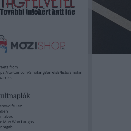
eets from
tps://twitter.com/SmokingBarrelsB/lists/smokin
barrels
ultnaplók
rewolfrulez
aben
nialves
e Man Who Laughs
nnigabi