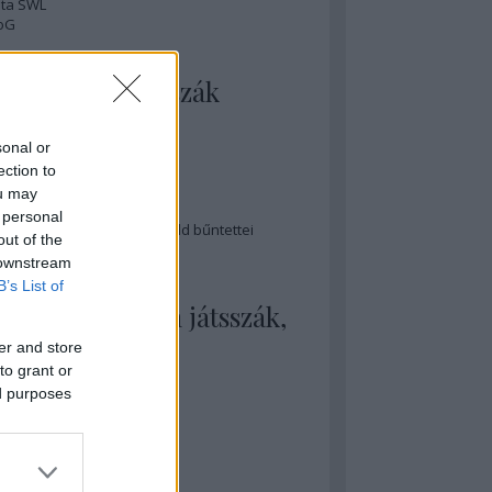
ta SWL
oG
 mozikban játsszák
ház, amit Jack épített
sonal or
quaman
hém rapszódia
ection to
lti tolvajok
ou may
eed II
 personal
gendás állatok - Grindelwald bűntettei
out of the
deline a mélyben
 downstream
B’s List of
 mozikban nem játsszák,
edig illene
er and store
to grant or
nihilation
ed purposes
sobedience
y sármos férfi
ovember
ök tél