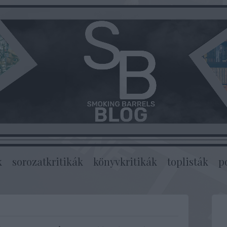
k
sorozatkritikák
könyvkritikák
toplisták
p