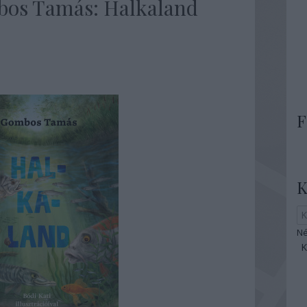
bos Tamás: Halkaland
F
K
Né