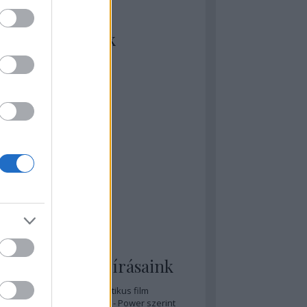
kiket szívesen
ézünk/olvasunk
rosta szerint
rkSide Joint
lmFreak
lmbook
lmtrailer
lmzabáló
sztes megmondja a tutit
gyar Film Adatbázis
zi Mánia app
zze meg az ember!
pcorn & Soda
pernatural Movies
ashnevelés
s & Calzone
 legolvasottabb írásaink
A 20 legjobb posztapokaliptikus film
A 15 legjobb időutazós film - Power szerint