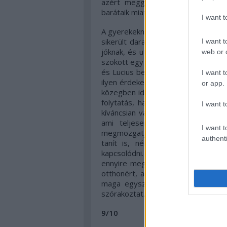
azért meggyőzően gonoszkodnak,
barátaik miatt.
I want 
A gyerekeknek lételem a mese, de a f
sikerült darabbal találkoznak. Én bi
I want t
jóknak, és utáltam a gonoszakat,
web or d
szokott egy mese ennyire magával r
és Lucius beúsztak egyenesen a szí
I want t
ilyen érdekes lehet, és egy halkala
or app.
közegben időzni, sajnáltam, hogy 
folytatás, habár teljesen le lett
I want t
kíváncsian várom az újabb alkotás
ami teljesen kikapcsol a hétkö
I want t
megmozgatja a lelkünk húrjait. Kel
authenti
tanít is, néha a felnőttnek is s
kapcsolódni. Nekem nagyon tetszet
ennyire megkedvelem Sügért és Lu
otthonért, a családért és a barát
maga egyszerűségében rengeteg f
szórakoztat. Érdemes adni neki egy
9/10