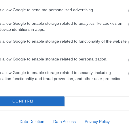
 én bizony sokszor aggódtam főhőseink és új
to allow Google to send me personalized advertising.
elnőtteknek is jólesik néha, főleg, hogyha ilyen jól
zony felnőtt fejjel is teljes szívemből szurkoltam a
o allow Google to enable storage related to analytics like cookies on
 nagyon beleéltem magam a történetbe, pedig nem
evice identifiers in apps.
agadni, de a szerző valamit nagyon eltalált, Sügér
vem közepébe. Ki gondolná, hogy a halak világa is
o allow Google to enable storage related to functionality of the website
nd ennyire leköti az ember lányát, jó volt ebben a
a végére értem a történetnek. Remélem, lesz még
 zárva a sztori, megjegyeztem a szerző nevét, és
o allow Google to enable storage related to personalization.
ait. Néha szükséges elmerülni egy mesés világban,
znapok szürkeségéből, új élményeket nyújt és
o allow Google to enable storage related to security, including
l a mese, mert elvarázsol és szórakoztat, miközben
cation functionality and fraud prevention, and other user protection.
züksége van ilyen történetekre, hogy ki tudjon
t ez a kis történet, nem is gondoltam volna, hogy
ciust, és ilyen figyelemmel követem harcukat az
ságért. Abszolút kedvenc lett nálam ez a könyv, a
CONFIRM
ontos mondanivalót hordoz, miközben kiválóan
 esélyt, remek darab.
Data Deletion
Data Access
Privacy Policy