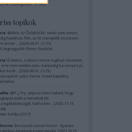
2014 ComingSoon - 5. rész
riss topikok
ria:
@Alick: Az Őslakót kb. senki sem ismeri,
dig hatalmas film, az itt szereplők összesen
m érnek ...
(
2026.06.01. 21:31
)
15 legnagyobb filmes fordulat
ria:
Érdekes, számos Verne regényt olvastam,
 erre nem emlékszem, márpedig ha ennyire jó,
kor kizár...
(
2026.06.01. 21:25
)
nyvajánló: Jules Verne: Grant kapitány
ermekei
alKa:
@P. J. Fry: adja az Isten neked, hogy
gtapasztald a menekült lét
szolgáltatottságát, hátha kev...
(
2025.11.13.
:44
)
piter holdja (2017)
borne:
Borzasztó szocio horror - Eperjes
rderline elmebeteg mint mindig.
(
2025.10.25.