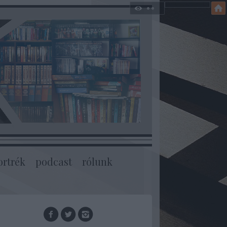
ortrék
podcast
rólunk