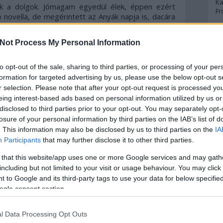
Ka
ek a dolgok. Jómagam egyedül élek, éppen ezért
Fr
 novella, de megérintett az Anyák napja is, dacára
ogy ilyen rövid ez a novelláskötet, olvastam volna
rtalmat hordoz ez a 200 oldal. Már az első írás
A
Not Process My Personal Information
te mindvégig meg is tart, csak egy-két halványabb
ek is nagyon jók, úgyhogy nincs oka panaszra az
A 
i tudom, elsősorban a novellarajongóknak, de akárki
to opt-out of the sale, sharing to third parties, or processing of your per
A
 szert általa.
Bo
formation for targeted advertising by us, please use the below opt-out s
Bo
r selection. Please note that after your opt-out request is processed y
velláskötete, és nagyon kedveli az olvasóközönség
Cr
eing interest-based ads based on personal information utilized by us or
Le
om miért: a maguk rövidségében sorsdrámákat
disclosed to third parties prior to your opt-out. You may separately opt-
Ma
mai írások. Mindennapjainkra reflektálnak ezek a
losure of your personal information by third parties on the IAB’s list of
elybe nem mindig jó érzés belenézni, de a lelkünkig
. This information may also be disclosed by us to third parties on the
IA
A
Participants
that may further disclose it to other third parties.
p
 de a
20
év! a musicalfüggésem miatt került a
 that this website/app uses one or more Google services and may gath
miatt. Már akkor feltűnt az emberközpontúság és
including but not limited to your visit or usage behaviour. You may click 
ett, amíg rászántam magam a novellákra, hiszen,
An
 to Google and its third-party tags to use your data for below specifi
Di
fajom. Végül győzött a kíváncsiság, és milyen jól
ogle consent section.
Eg
bb lettem szellemi és lelki értelemben. Nagyon
N
yek a maguk rövidségében időnként zseniálisak, de
Ör
zintet. Szívbe markolóak és lelket rázók ezek a
l Data Processing Opt Outs