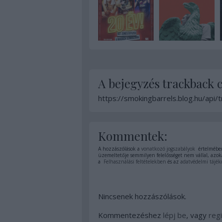
A bejegyzés trackback 
https://smokingbarrels.blog.hu/api
Kommentek:
A hozzászólások a
vonatkozó jogszabályok
értelmében
üzemeltetője semmilyen felelősséget nem vállal, azoka
a
Felhasználási feltételekben
és az
adatvédelmi tájék
Nincsenek hozzászólások.
Kommentezéshez
lépj be
, vagy
regi