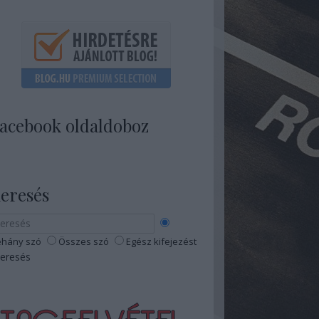
acebook oldaldoboz
eresés
hány szó
Összes szó
Egész kifejezést