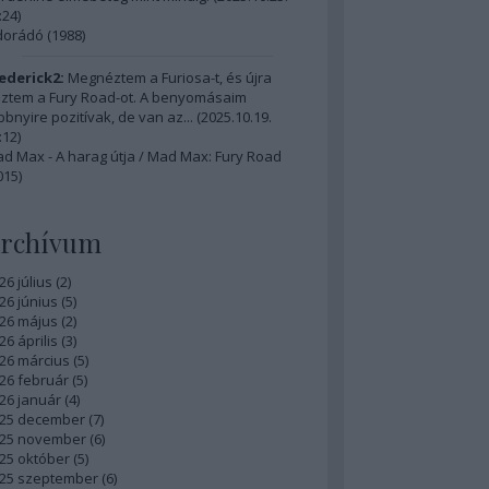
:24
)
dorádó (1988)
ederick2:
Megnéztem a Furiosa-t, és újra
ztem a Fury Road-ot. A benyomásaim
bbnyire pozitívak, de van az...
(
2025.10.19.
:12
)
d Max - A harag útja / Mad Max: Fury Road
015)
rchívum
26 július
(
2
)
26 június
(
5
)
26 május
(
2
)
26 április
(
3
)
26 március
(
5
)
26 február
(
5
)
26 január
(
4
)
25 december
(
7
)
25 november
(
6
)
25 október
(
5
)
25 szeptember
(
6
)