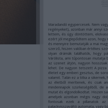
Maradandó egypercesek. Nem vagyo
regényeket), azonban már annyi szé
lettem, és úgy döntöttem, elolva
ezért jól meglepődtem azon, hogy m
és mennyire bemutatják a mai magy
szerző, hiszen valóban értékes szö
olyan drámák találhatók, hogy pá
Várólista, ami tűpontosan mutatja b
az üzenet átjön, nagyon hosszúak 
lehet. De nagyon tetszett A pizza
életet egy emberi gesztus, de sor
valamit. Talán ez a titka a sikernek
az életből merítenek, és csak an
mindennapok szürkeségéből, de a
mutat és elgondolkodtat. Hiszen saj
amelyek azonban mégis nagy dolg
fontosak ezek a pillanatok az
palackvisszaváltó automata, vagy b