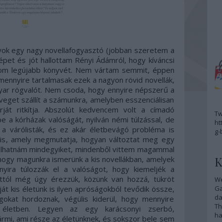
k egy nagy novellafogyasztó (jobban szeretem a
pet és jót hallottam Rényi Ádámról, hogy kíváncsi
som legújabb könyvét. Nem vártam semmit, éppen
ennyire tartalmasak ezek a nagyon rövid novellák,
ar rögvalót. Nem csoda, hogy ennyire népszerű a
veget szállít a számunkra, amelyben esszenciálisan
rját ritkítja. Abszolút kedvencem volt a címadó
Tw
e a kórházak valóságát, nyilván némi túlzással, de
ht
a várólisták, és ez akár életbevágó probléma is
g-
 is, amely megmutatja, hogyan változtat meg egy
olhatnám mindegyiket, mindenből vittem magammal
K
, hogy magunkra ismerünk a kis novellákban, amelyek
nyira túlozzák el a valóságot, hogy kiemeljék a
ttól még úgy érezzük, közünk van hozzá, tükröt
We
át kis életünk is ilyen apróságokból tevődik össze,
G
da
okat hordoznak, végülis kiderül, hogy mennyire
Th
 életben. Legyen az egy karácsonyi zserbó,
ha
ármi, ami része az életünknek, és sokszor bele sem