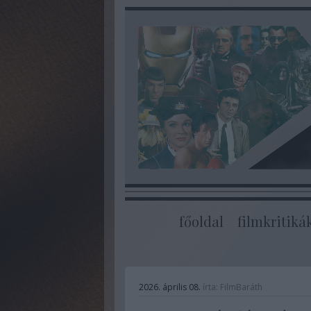
főoldal
filmkritiká
2026. április 08.
írta:
FilmBaráth