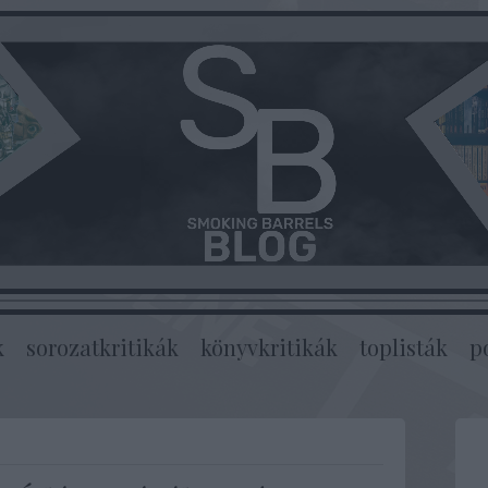
k
sorozatkritikák
könyvkritikák
toplisták
p