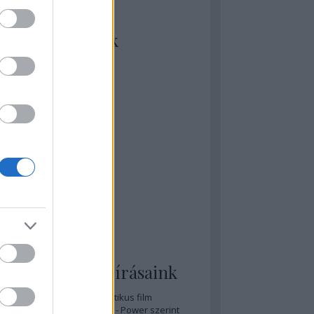
kiket szívesen
ézünk/olvasunk
rosta szerint
rkSide Joint
lmFreak
lmbook
lmtrailer
lmzabáló
sztes megmondja a tutit
gyar Film Adatbázis
zi Mánia app
zze meg az ember!
pcorn & Soda
pernatural Movies
ashnevelés
s & Calzone
 legolvasottabb írásaink
A 20 legjobb posztapokaliptikus film
A 15 legjobb időutazós film - Power szerint