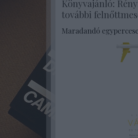
Könyvajánló: Rényi
további felnőttmes
Maradandó egyperces