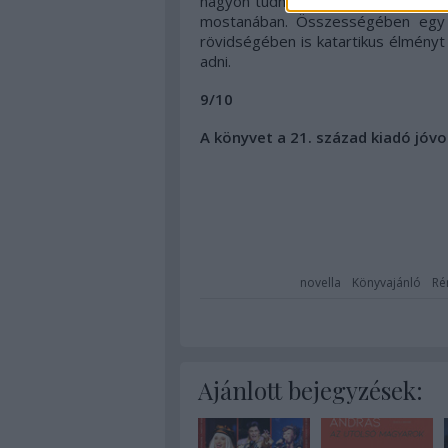
nagyon tudnak fájni, mégis jó érzés
mostanában. Összességében egy 
rövidségében is katartikus élményt
adni.
9/10
A könyvet a 21. század kiadó jóv
novella
Könyvajánló
Ré
Ajánlott bejegyzések: