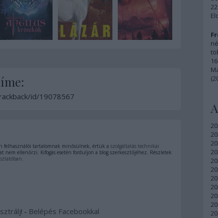
22
El
Fr
né
tö
16
Ma
címe:
(2
/trackback/id/19078567
A
20
20
20
 felhasználói tartalomnak minősülnek, értük a
szolgáltatás technikai
20
t nem ellenőrzi. Kifogás esetén forduljon a blog szerkesztőjéhez. Részletek
oztatóban
.
20
20
20
20
20
20
sztrálj
! ‐
Belépés Facebookkal
20