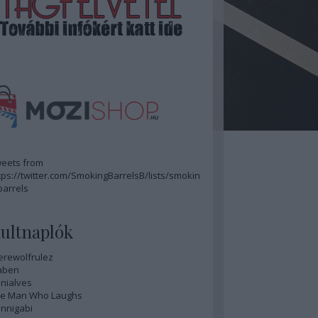
eets from
tps://twitter.com/SmokingBarrelsB/lists/smokin
barrels
ultnaplók
rewolfrulez
aben
nialves
e Man Who Laughs
nnigabi