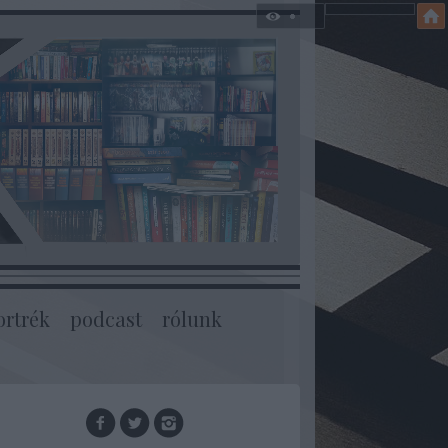
ortrék
podcast
rólunk