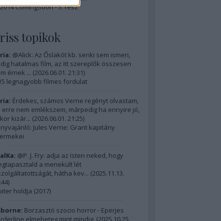
2014 ComingSoon - 5. rész
riss topikok
ria:
@Alick: Az Őslakót kb. senki sem ismeri,
dig hatalmas film, az itt szereplők összesen
m érnek ...
(
2026.06.01. 21:31
)
15 legnagyobb filmes fordulat
ria:
Érdekes, számos Verne regényt olvastam,
 erre nem emlékszem, márpedig ha ennyire jó,
kor kizár...
(
2026.06.01. 21:25
)
nyvajánló: Jules Verne: Grant kapitány
ermekei
alKa:
@P. J. Fry: adja az Isten neked, hogy
gtapasztald a menekült lét
szolgáltatottságát, hátha kev...
(
2025.11.13.
:44
)
piter holdja (2017)
borne:
Borzasztó szocio horror - Eperjes
rderline elmebeteg mint mindig.
(
2025.10.25.