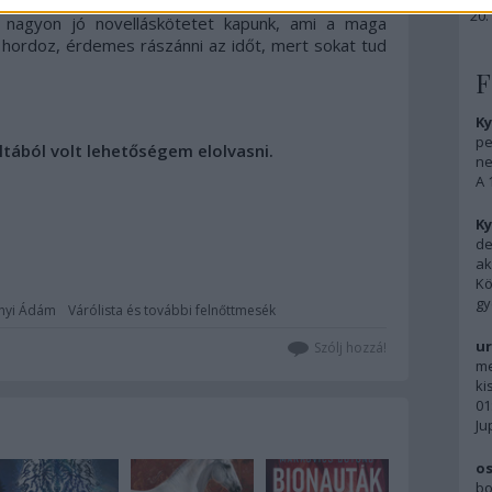
, hogy katarzist adnak, hiszen oly ritka vendég ez
nagyon jó novelláskötetet kapunk, ami a maga
 hordoz, érdemes rászánni az időt, mert sokat tud
F
Ky
pe
oltából volt lehetőségem elolvasni.
ne
A 
Ky
de
ak
Kö
gy
nyi Ádám
Várólista és további felnőttmesék
ur
Szólj hozzá!
me
ki
01
Ju
os
bo