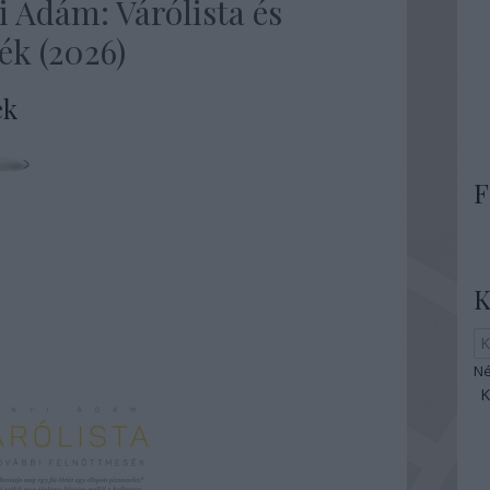
 Ádám: Várólista és
ék (2026)
ek
F
K
Né