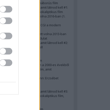
A 10 legjobb második világháborús film
50 posztapokaliptikus film, amit látnod kell #1:
A 10 legkreatívabb posztapokaliptikus film
20 film, amit látnod kellett volna 2016-ban (1.
rész)
Ezért néz ki borzasztóan a CGI a modern
filmekben (is)
15(+1) film, amit látnod kellett volna 2013-ban
A 15 legnagyobb filmes fordulat
50 posztapokaliptikus film, amit látnod kell #2:
10 zombifilm, amit látnod kell
A 10 legjobb gengszterfilm
A 10 legjobb Brad Pitt-film
A 10 legjobb Mel Gibson-film
Az igazi 10 legjobb akciófilm a 2000-es évekből
10 iszonyatos magyar filmcím, amit
megúsztunk 2016-ban
Könyvkritika: Brigitte Hamann: Erzsébet
királyné (2019)
A 10 legjobb Al Pacino - film
50 posztapokaliptikus film, amit látnod kell #3:
10 (nem is annyira) posztapokaliptikus film,
amit látnod kell
10 alulértékelt film - 2. rész
A 10 legjobb Matt Damon-film