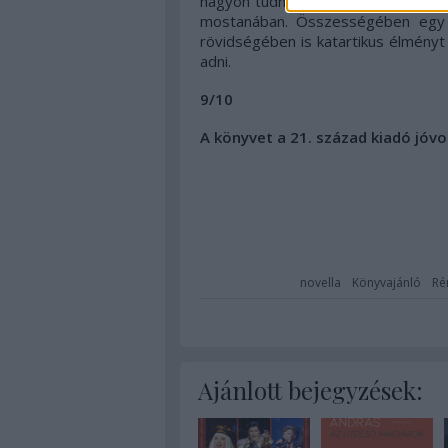
nagyon tudnak fájni, mégis jó érzés
mostanában. Összességében egy 
rövidségében is katartikus élményt
adni.
9/10
A könyvet a 21. század kiadó jóv
novella
Könyvajánló
Ré
Ajánlott bejegyzések: