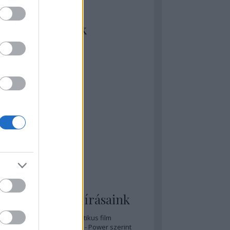
kiket szívesen
ézünk/olvasunk
rosta szerint
rkSide Joint
lmFreak
lmbook
lmtrailer
lmzabáló
sztes megmondja a tutit
gyar Film Adatbázis
zi Mánia app
zze meg az ember!
pcorn & Soda
pernatural Movies
ashnevelés
s & Calzone
 legolvasottabb írásaink
A 20 legjobb posztapokaliptikus film
A 15 legjobb időutazós film - Power szerint