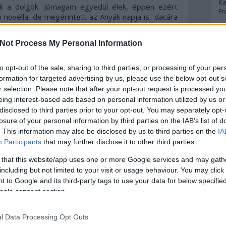
Ka
ek a dolgok. Jómagam egyedül élek, éppen ezért
Fr
 novella, de megérintett az Anyák napja is, dacára
ogy ilyen rövid ez a novelláskötet, olvastam volna
rtalmat hordoz ez a 200 oldal. Már az első írás
A
Not Process My Personal Information
te mindvégig meg is tart, csak egy-két halványabb
ek is nagyon jók, úgyhogy nincs oka panaszra az
A 
i tudom, elsősorban a novellarajongóknak, de akárki
to opt-out of the sale, sharing to third parties, or processing of your per
A
 szert általa.
Bo
formation for targeted advertising by us, please use the below opt-out s
Bo
r selection. Please note that after your opt-out request is processed y
velláskötete, és nagyon kedveli az olvasóközönség
Cr
eing interest-based ads based on personal information utilized by us or
Le
om miért: a maguk rövidségében sorsdrámákat
disclosed to third parties prior to your opt-out. You may separately opt-
Ma
mai írások. Mindennapjainkra reflektálnak ezek a
losure of your personal information by third parties on the IAB’s list of
elybe nem mindig jó érzés belenézni, de a lelkünkig
. This information may also be disclosed by us to third parties on the
IA
A
Participants
that may further disclose it to other third parties.
p
 de a
20
év! a musicalfüggésem miatt került a
 that this website/app uses one or more Google services and may gath
miatt. Már akkor feltűnt az emberközpontúság és
including but not limited to your visit or usage behaviour. You may click 
ett, amíg rászántam magam a novellákra, hiszen,
An
 to Google and its third-party tags to use your data for below specifi
Di
fajom. Végül győzött a kíváncsiság, és milyen jól
ogle consent section.
Eg
bb lettem szellemi és lelki értelemben. Nagyon
N
yek a maguk rövidségében időnként zseniálisak, de
Ör
zintet. Szívbe markolóak és lelket rázók ezek a
l Data Processing Opt Outs