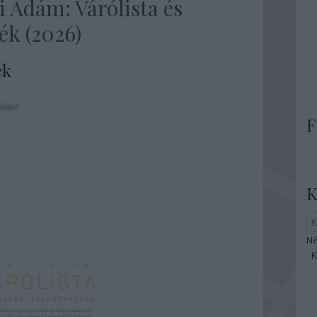
 Ádám: Várólista és
ék (2026)
ek
F
K
Né