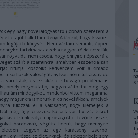
k egy nagy novellafogyasztó (jobban szeretem a
pet és jót hallottam Rényi Ádámról, hogy kíváncsi
som legújabb könyvét. Nem vártam semmit, éppen
ennyire tartalmasak ezek a nagyon rövid novellák,
ar rögvalót. Nem csoda, hogy ennyire népszerű a
veget szállít a számunkra, amelyben esszenciálisan
rját ritkítja. Abszolút kedvencem volt a címadó
Tw
e a kórházak valóságát, nyilván némi túlzással, de
ht
a várólisták, és ez akár életbevágó probléma is
g-
 is, amely megmutatja, hogyan változtat meg egy
olhatnám mindegyiket, mindenből vittem magammal
K
, hogy magunkra ismerünk a kis novellákban, amelyek
nyira túlozzák el a valóságot, hogy kiemeljék a
ttól még úgy érezzük, közünk van hozzá, tükröt
We
át kis életünk is ilyen apróságokból tevődik össze,
G
da
okat hordoznak, végülis kiderül, hogy mennyire
Th
 életben. Legyen az egy karácsonyi zserbó,
ha
ármi, ami része az életünknek, és sokszor bele sem