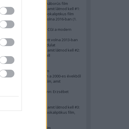
A 10 legjobb második világháborús film
50 posztapokaliptikus film, amit látnod kell #1:
A 10 legkreatívabb posztapokaliptikus film
20 film, amit látnod kellett volna 2016-ban (1.
rész)
Ezért néz ki borzasztóan a CGI a modern
filmekben (is)
15(+1) film, amit látnod kellett volna 2013-ban
A 15 legnagyobb filmes fordulat
50 posztapokaliptikus film, amit látnod kell #2:
10 zombifilm, amit látnod kell
A 10 legjobb gengszterfilm
A 10 legjobb Brad Pitt-film
A 10 legjobb Mel Gibson-film
Az igazi 10 legjobb akciófilm a 2000-es évekből
10 iszonyatos magyar filmcím, amit
megúsztunk 2016-ban
Könyvkritika: Brigitte Hamann: Erzsébet
királyné (2019)
A 10 legjobb Al Pacino - film
50 posztapokaliptikus film, amit látnod kell #3:
10 (nem is annyira) posztapokaliptikus film,
amit látnod kell
10 alulértékelt film - 2. rész
A 10 legjobb Matt Damon-film