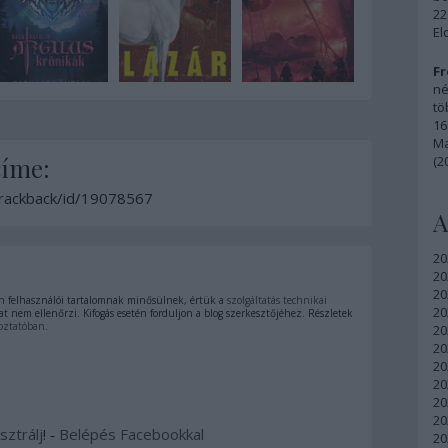
22
El
Fr
né
tö
16
Ma
címe:
(2
/trackback/id/19078567
A
20
20
20
 felhasználói tartalomnak minősülnek, értük a
szolgáltatás technikai
20
t nem ellenőrzi. Kifogás esetén forduljon a blog szerkesztőjéhez. Részletek
oztatóban
.
20
20
20
20
20
20
sztrálj
! ‐
Belépés Facebookkal
20