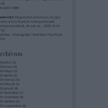
:24
)
dorádó (1988)
ederick2:
Megnéztem a Furiosa-t, és újra
ztem a Fury Road-ot. A benyomásaim
bbnyire pozitívak, de van az...
(
2025.10.19.
:12
)
d Max - A harag útja / Mad Max: Fury Road
015)
rchívum
26 július
(
2
)
26 június
(
5
)
26 május
(
2
)
26 április
(
3
)
26 március
(
5
)
26 február
(
5
)
26 január
(
4
)
25 december
(
7
)
25 november
(
6
)
25 október
(
5
)
25 szeptember
(
6
)