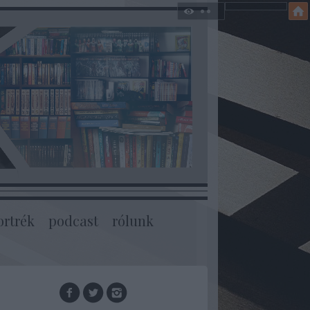
ortrék
podcast
rólunk