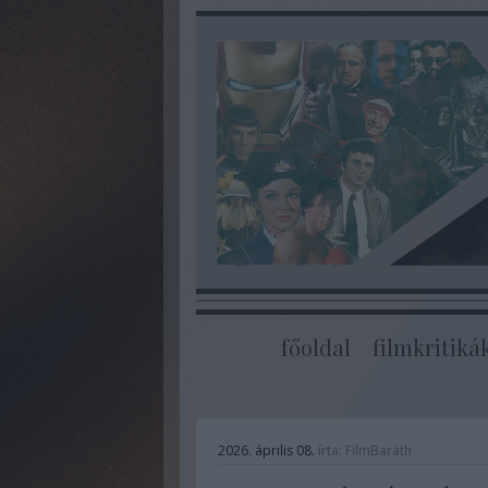
főoldal
filmkritiká
2026. április 08.
írta:
FilmBaráth