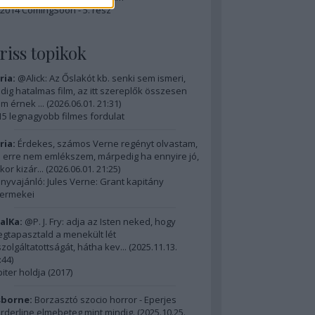
2014 ComingSoon - 5. rész
riss topikok
ria:
@Alick: Az Őslakót kb. senki sem ismeri,
dig hatalmas film, az itt szereplők összesen
m érnek ...
(
2026.06.01. 21:31
)
15 legnagyobb filmes fordulat
ria:
Érdekes, számos Verne regényt olvastam,
 erre nem emlékszem, márpedig ha ennyire jó,
kor kizár...
(
2026.06.01. 21:25
)
nyvajánló: Jules Verne: Grant kapitány
ermekei
alKa:
@P. J. Fry: adja az Isten neked, hogy
gtapasztald a menekült lét
szolgáltatottságát, hátha kev...
(
2025.11.13.
:44
)
piter holdja (2017)
borne:
Borzasztó szocio horror - Eperjes
rderline elmebeteg mint mindig.
(
2025.10.25.