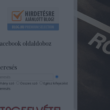
acebook oldaldoboz
eresés
hány szó
Összes szó
Egész kifejezést