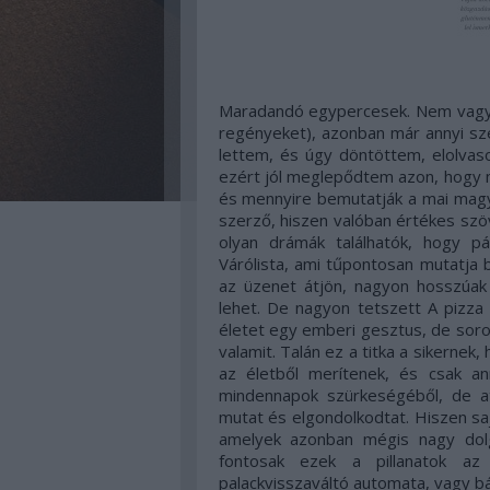
Maradandó egypercesek. Nem vagyo
regényeket), azonban már annyi szé
lettem, és úgy döntöttem, elolva
ezért jól meglepődtem azon, hogy m
és mennyire bemutatják a mai magy
szerző, hiszen valóban értékes szö
olyan drámák találhatók, hogy pá
Várólista, ami tűpontosan mutatja b
az üzenet átjön, nagyon hosszúak 
lehet. De nagyon tetszett A pizza
életet egy emberi gesztus, de sor
valamit. Talán ez a titka a sikernek
az életből merítenek, és csak an
mindennapok szürkeségéből, de a
mutat és elgondolkodtat. Hiszen saj
amelyek azonban mégis nagy dolg
fontosak ezek a pillanatok az
palackvisszaváltó automata, vagy b