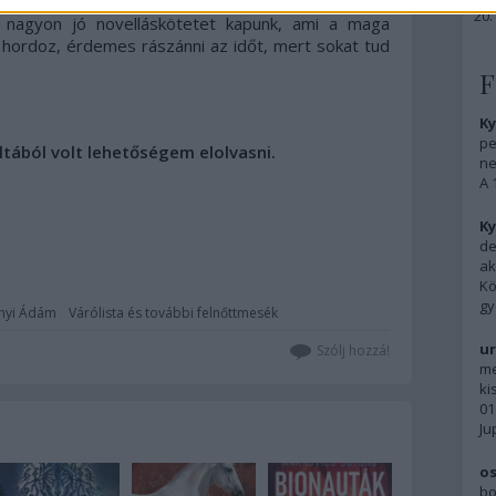
, hogy katarzist adnak, hiszen oly ritka vendég ez
nagyon jó novelláskötetet kapunk, ami a maga
 hordoz, érdemes rászánni az időt, mert sokat tud
F
Ky
pe
oltából volt lehetőségem elolvasni.
ne
A 
Ky
de
ak
Kö
gy
nyi Ádám
Várólista és további felnőttmesék
ur
Szólj hozzá!
me
ki
01
Ju
os
bo