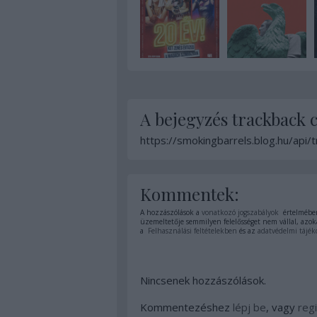
A bejegyzés trackback 
https://smokingbarrels.blog.hu/api
Kommentek:
A hozzászólások a
vonatkozó jogszabályok
értelmében
üzemeltetője semmilyen felelősséget nem vállal, azoka
a
Felhasználási feltételekben
és az
adatvédelmi tájék
Nincsenek hozzászólások.
Kommentezéshez
lépj be
, vagy
regi