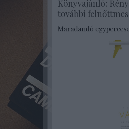
Könyvajánló: Rényi
további felnőttmes
Maradandó egyperces