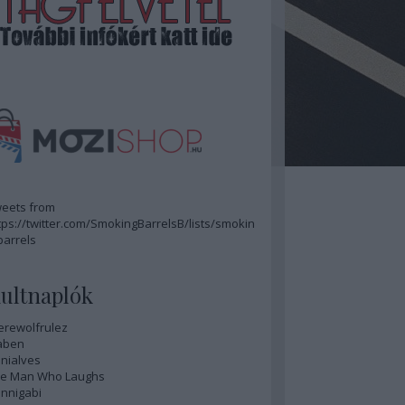
eets from
tps://twitter.com/SmokingBarrelsB/lists/smokin
barrels
ultnaplók
rewolfrulez
aben
nialves
e Man Who Laughs
nnigabi