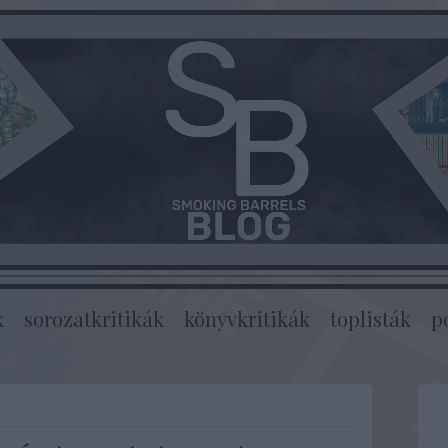
k
sorozatkritikák
könyvkritikák
toplisták
p