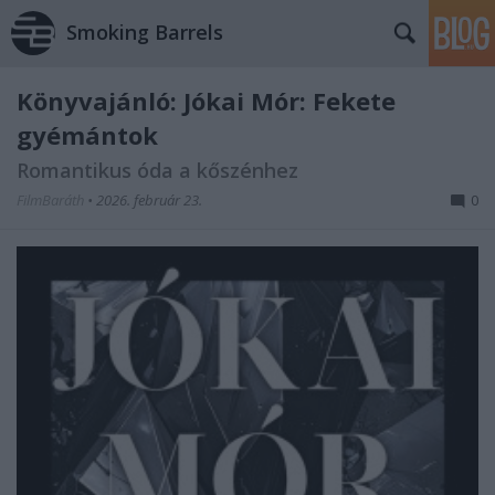
Smoking Barrels
Könyvajánló: Jókai Mór: Fekete
gyémántok
Romantikus óda a kőszénhez
FilmBaráth
•
2026. február 23.
0