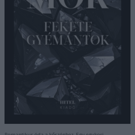
Romantikus óda a kőszénhez. Egy egykori