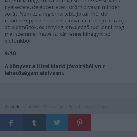
kötetnek, hogy mára már kicsit nehézkessé vált a
nyelvezete, de éppen ezért öröm olvasni minden
sorát. Nem ez a legismertebb Jókai-mű, de
mindenképpen érdemes elolvasni, mert jó darabja
az életműnek, és tényleg lenyűgöző tud lenni még
mai szemmel nézve is, kár lenne kihagyni az
életünkből.
9/10
A könyvet a Hitel kiadó jóvoltából volt
lehetőségem elolvasni.
Címkék:
Jókai Mór
Könyvajánló
Fekete gyémántok