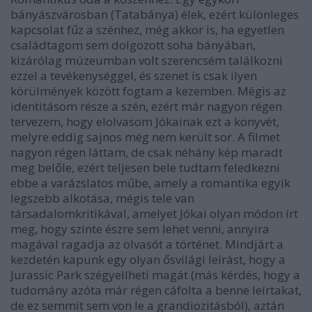
bányászvárosban (Tatabánya) élek, ezért különleges
kapcsolat fűz a szénhez, még akkor is, ha egyetlen
családtagom sem dolgozott soha bányában,
kizárólag múzeumban volt szerencsém találkozni
ezzel a tevékenységgel, és szenet is csak ilyen
körülmények között fogtam a kezemben. Mégis az
identitásom része a szén, ezért már nagyon régen
tervezem, hogy elolvasom Jókainak ezt a könyvét,
melyre eddig sajnos még nem került sor. A filmet
nagyon régen láttam, de csak néhány kép maradt
meg belőle, ezért teljesen bele tudtam feledkezni
ebbe a varázslatos műbe, amely a romantika egyik
legszebb alkotása, mégis tele van
társadalomkritikával, amelyet Jókai olyan módon írt
meg, hogy szinte észre sem lehet venni, annyira
magával ragadja az olvasót a történet. Mindjárt a
kezdetén kapunk egy olyan ősvilági leírást, hogy a
Jurassic Park szégyellheti magát (más kérdés, hogy a
tudomány azóta már régen cáfolta a benne leírtakat,
de ez semmit sem von le a grandiozitásból), aztán