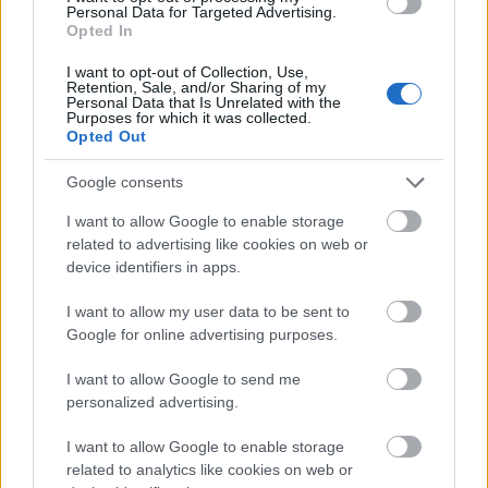
Bondavárral, és nem riad vissza semmitől, látszólag
Personal Data for Targeted Advertising.
birodalmat épít, valójában azonban csak
Opted In
kártyavárat. Amikor már úgy tűnik, megnyert
I want to opt-out of Collection, Use,
mindent, hirtelen történik egy természeti eset, és
Retention, Sale, and/or Sharing of my
minden terve dugába dől. Nem is a hazug ember
Personal Data that Is Unrelated with the
Purposes for which it was collected.
bukása a meglepő, hanem az, hogy milyen
Opted Out
tűpontosan írja le Jókai a korabeli vállalkozások
világát, a börze kórisméjét tárja elénk, amelynek
Google consents
működési mechanizmusa még ma is megállja a
helyét.
I want to allow Google to enable storage
related to advertising like cookies on web or
Berend Iván igazi romantikus hős, csak erényei
device identifiers in apps.
vannak, nincsenek rossz tulajdonságai, okos, bátor,
I want to allow my user data to be sent to
mindenhez ért, legyen az tudomány, párbaj vagy a
Google for online advertising purposes.
börze. Mégsem egysíkú karakter, köszönhetően
annak, hogy rendkívül sokféle helyzetben kell
I want to allow Google to send me
megállnia a helyét, legyen az a tárna vagy a főúri
personalized advertising.
társaság, melynek igen éles szemű kritikáját mutatja
be nekünk Jókai. A felső tízezer bizony erkölcsileg
I want to allow Google to enable storage
egyáltalán nem tiszta, két kézzel szórja a pénzt, a
related to analytics like cookies on web or
párbajra virtusként tekint, nem becsüli az igazi