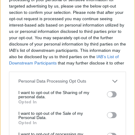
leírtaknak, a drámai ereje azonban óriási, és
targeted advertising by us, please use the below opt-out
véleményem szerint tele van rejtett
section to confirm your selection. Please note that after your
társadalomkritikával, de az olvasó nem erre figyel,
opt-out request is processed you may continue seeing
hanem arra, hogy milyen hihetetlen leíró ereje van a
interest-based ads based on personal information utilized by
szerzőnek, olyan, mintha egy filmet látnánk, és
us or personal information disclosed to third parties prior to
bepillantást nyernénk egy régen letűnt korba. Aztán
your opt-out. You may separately opt-out of the further
teljesen más hangnemben folytatódik a történet,
disclosure of your personal information by third parties on the
megismerjük Berend Ivánt, Evilát és annak
IAB’s list of downstream participants. This information may
vőlegényét, Szaffrán Pétert, akiről messzire látszik,
also be disclosed by us to third parties on the
IAB’s List of
Downstream Participants
that may further disclose it to other
hogy nem jó ember, főleg, miután kiderül róla, hogy
third parties.
már emberhúst is evett. A lányt sem becsüli
semmire, hiszen megveri, azonban színre lép
Please note that this website/app uses one or more Google
Personal Data Processing Opt Outs
Kaulmann Félix, és magával viszi a szép lányt,
services and may gather and store information including but
feleségül veszi (bár később kiderül, hogy nem
not limited to your visit or usage behaviour. You may click to
I want to opt-out of the Sharing of my
gondolta ő ezt annyira komolyan), taníttatja,
personal data.
grant or deny consent to Google and its third-party tags to
Opted In
látszólag tejben-vajban füröszti, azonban
use your data for below specified purposes in below Google
hamarosan láthatóvá válik, hogy bizony kihasználta
consent section.
I want to opt-out of the Sale of my
a szép asszonyt, abszolút a terveihez használta fel,
Personal Data.
Opted In
nem törődve az érzéseivel. Mert az ő istene a pénz, és
eltervelte, hogy iszonyatos pénzt fog keresni
I want to opt-out of processing my