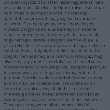
Evila sem egyszínű karakter, hiszen egyáltalán nem
az a bukott nő, akinek elsőre kinéz, mivel elsősorban
nem maga miatt fogadta el Félix házassági
ajánlatát, hanem ezért, hogy segítsen nyomorék
testvérén. És rengeteget gyakorol, hogy tényleg
művésznő legyen belőle, és bármilyen hihetetlen,
mégis mindvégig megőrzi erényét, dacára annak,
hogy hercegek keresik a kegyeit. Nem vakítja el a
pénz, tökéletesen tisztában van azzal, hogy melyek a
valóban fontos dolgok, és amikor úgy alakulnak a
dolgok, nem ijed meg a valódi munkától, igaz, hogy
elveszíti a vagyonát és a befolyását, de ennél sokkal
fontosabb erkölcsi tanulságokkal lesz gazdagabb, és
természetesen ő is el fogja nyerni megérdemelt
jutalmát. Nem klasszikus szerelmi történet ez, mégis
a romantika van az előtérben, anekdoták során
keresztül jutunk el a végkifejlethez, miközben
mindvégig érdekes marad a történet, sodorják az
események az olvasót, le sem lehet tenni a könyvet.
Tényleg az az egyetlen hibája ennek a kiváló