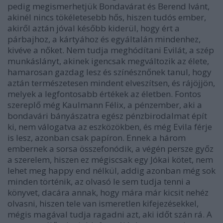
pedig megismerhetjük Bondavárat és Berend Ivánt,
akinél nincs tökéletesebb hős, hiszen tudós ember,
akiről aztán jóval később kiderül, hogy ért a
párbajhoz, a kártyához és egyáltalán mindenhez,
kivéve a nőket. Nem tudja meghódítani Evilát, a szép
munkáslányt, akinek igencsak megváltozik az élete,
hamarosan gazdag lesz és színésznőnek tanul, hogy
aztán természetesen mindent elveszítsen, és rájöjjön,
melyek a legfontosabb értékek az életben. Fontos
szereplő még Kaulmann Félix, a pénzember, aki a
bondavári bányászatra egész pénzbirodalmat épít
ki, nem válogatva az eszközökben, és még Evila férje
is lesz, azonban csak papíron. Ennek a három
embernek a sorsa összefonódik, a végén persze győz
a szerelem, hiszen ez mégiscsak egy Jókai kötet, nem
lehet meg happy end nélkül, addig azonban még sok
minden történik, az olvasó le sem tudja tenni a
könyvet, dacára annak, hogy mára már kicsit nehéz
olvasni, hiszen tele van ismeretlen kifejezésekkel,
mégis magával tudja ragadni azt, aki időt szán rá. A