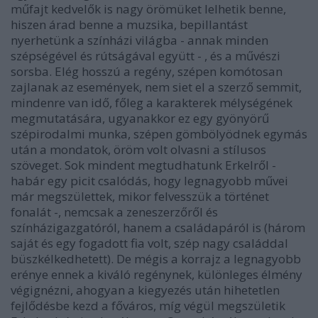
műfajt kedvelők is nagy örömüket lelhetik benne,
hiszen árad benne a muzsika, bepillantást
nyerhetünk a színházi világba - annak minden
szépségével és rútságával együtt - , és a művészi
sorsba. Elég hosszú a regény, szépen komótosan
zajlanak az események, nem siet el a szerző semmit,
mindenre van idő, főleg a karakterek mélységének
megmutatására, ugyanakkor ez egy gyönyörű
szépirodalmi munka, szépen gömbölyödnek egymás
után a mondatok, öröm volt olvasni a stílusos
szöveget. Sok mindent megtudhatunk Erkelről -
habár egy picit csalódás, hogy legnagyobb művei
már megszülettek, mikor felvesszük a történet
fonalát -, nemcsak a zeneszerzőről és
színházigazgatóról, hanem a családapáról is (három
saját és egy fogadott fia volt, szép nagy családdal
büszkélkedhetett). De mégis a korrajz a legnagyobb
erénye ennek a kiváló regénynek, különleges élmény
végignézni, ahogyan a kiegyezés után hihetetlen
fejlődésbe kezd a főváros, míg végül megszületik