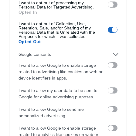
Wagner, Liszt Ferenc és a korabeli színházi élet
I want to opt-out of processing my
Personal Data for Targeted Advertising.
megannyi résztvevője. Primadonnák, baritonok,
Opted In
tenoristák, muzsikusok világába érkezünk meg, és jó
közöttük tölteni az időt, még akkor is, ha némileg
I want to opt-out of Collection, Use,
szomorúan tapasztalhatjuk meg, hogy az ikonok is
Retention, Sale, and/or Sharing of my
Personal Data that Is Unrelated with the
csak emberek, tele gyarlósággal, és a színháznak
Purposes for which it was collected.
bizony nem csak szép, hanem csúnya oldala is van.
Opted Out
A zenei világon kívül megismerhetünk egy másik
Google consents
univerzumot is, a korabeli feltörekvő pénzemberekét
I want to allow Google to enable storage
is, akik rengeteget nyertek a kiegyezés utáni
related to advertising like cookies on web or
fejlődéssel és építkezésekkel. Így fordulhatott elő,
device identifiers in apps.
hogy egyszerű pincér, Relli hihetetlen szerencse,
józan ész és nem kevés számítás és alakoskodás
I want to allow my user data to be sent to
következtében a történet végére báró lesz, nem is
Google for online advertising purposes.
akárhogy. Különös az ellentét ezen szereplő és Erkel
között, hiszen Rellinek nem volt kivételes zenei
I want to allow Google to send me
tehetsége, nem tudott komponálni, nem volt jó és
personalized advertising.
igaz ember, mégis megcsinálta a szerencséjét, mint
jó néhány ember akkoriban. Rellinek köszönhetően
I want to allow Google to enable storage
megismerhetjük a korabeli kisemberek és az
related to analytics like cookies on web or