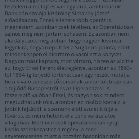
tisztelem a műfajt és van egy ária, amit imádok:
Bánk bán szólója kizárólag Simándy József
előadásában. Ennek ellenére több operát is
megnéztem, azonban csak tévében, az Operaházban
sajnos még nem jártam sohasem. Ez azonban nem
akadályozott meg abban, hogy nagyon kíváncsi
legyek rá, hogyan épült fel a Sugár úti palota, ezért
mindenképpen el akartam olvasni ezt a könyvet.
Nagyon mást kaptam, mint vártam, hiszen az alcíme
az, hogy Erkel Ferenc életregénye, azonban az 1863-
tól 1884-ig terjedő történet csak egy részét mutatja
be a kiváló zeneszerző sorsának, annál több szó esik
a fejlődő Budapestről és az Operaházról. A
főszereplő valóban Erkel, és nagyon sok mindent
megtudhatunk róla, azonban ez inkább korrajz, a
jobbik fajtából, a szemünk előtt születik újjá a
főváros, és merülhetünk el a zene varázslatos
világában. Mert nemcsak operafanoknak nyújt
kiváló szórakozást ez a regény, a zene
egyetemessége miatt a hozzám hasonlóan más