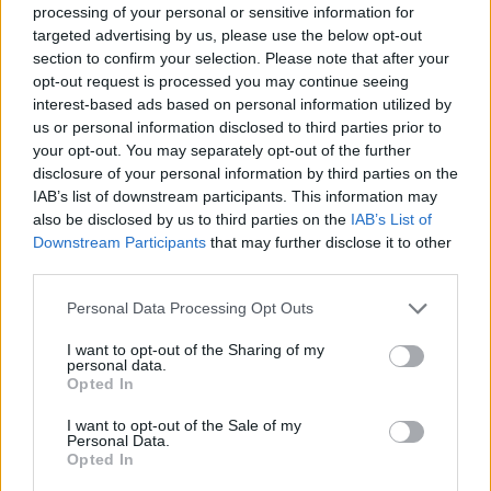
processing of your personal or sensitive information for
kíváncsian vágtam bele ebbe a könyvbe, ami
targeted advertising by us, please use the below opt-out
egyáltalán nem életregény, hiszen a főszereplő
section to confirm your selection. Please note that after your
életének csak egy szakaszát meséli el, azonban ha
opt-out request is processed you may continue seeing
ezen túl tudunk lépni, különleges
interest-based ads based on personal information utilized by
olvasmányélményben lesz részünk. Közel 600
us or personal information disclosed to third parties prior to
oldalon keresztül kísérhetjük figyelemmel Erkel
your opt-out. You may separately opt-out of the further
sorsát, amely végső soron, mint mindannyiunké, tele
disclosure of your personal information by third parties on the
van küzdéssel, álmokkal, sikerekkel és bukásokkal,
IAB’s list of downstream participants. This information may
azonban, ami igazán egyedivé teszi a történetet, az a
also be disclosed by us to third parties on the
IAB’s List of
muzsika. Mert lássuk be, operát ritkán nézünk és
Downstream Participants
that may further disclose it to other
hallgatunk, ezért nagy öröm belesni a kulisszák
third parties.
mögé, megfigyelni, hogyan születik egy mű, miként
állítják színpadra, egyáltalán a zenei közeg egy nem
Please note that this website/app uses one or more Google
Personal Data Processing Opt Outs
mindennapi élmény. Főleg ha ilyen szép
services and may gather and store information including but
not limited to your visit or usage behaviour. You may click to
I want to opt-out of the Sharing of my
mondatokban osztja meg velünk ezeket a
personal data.
grant or deny consent to Google and its third-party tags to
pillanatokat a szerző, tényleg öröm olvasni ezeket a
Opted In
use your data for below specified purposes in below Google
szavakat, egyáltalán nem poros a megfogalmazás,
consent section.
simán bele lehet feledkezni a stílusba. Az Erkel
I want to opt-out of the Sale of my
Personal Data.
család életének megismerésén túl olyan
Opted In
mellékszereplők bukkannak fel, mint Richard