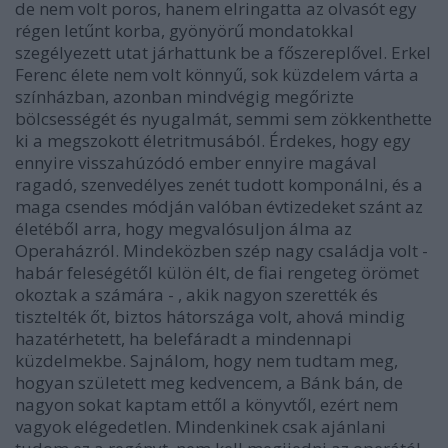
de nem volt poros, hanem elringatta az olvasót egy
régen letűnt korba, gyönyörű mondatokkal
szegélyezett utat járhattunk be a főszereplővel. Erkel
Ferenc élete nem volt könnyű, sok küzdelem várta a
színházban, azonban mindvégig megőrizte
bölcsességét és nyugalmát, semmi sem zökkenthette
ki a megszokott életritmusából. Érdekes, hogy egy
ennyire visszahúzódó ember ennyire magával
ragadó, szenvedélyes zenét tudott komponálni, és a
maga csendes módján valóban évtizedeket szánt az
életéből arra, hogy megvalósuljon álma az
Operaházról. Mindeközben szép nagy családja volt -
habár feleségétől külön élt, de fiai rengeteg örömet
okoztak a számára - , akik nagyon szerették és
tisztelték őt, biztos hátországa volt, ahová mindig
hazatérhetett, ha belefáradt a mindennapi
küzdelmekbe. Sajnálom, hogy nem tudtam meg,
hogyan született meg kedvencem, a Bánk bán, de
nagyon sokat kaptam ettől a könyvtől, ezért nem
vagyok elégedetlen. Mindenkinek csak ajánlani