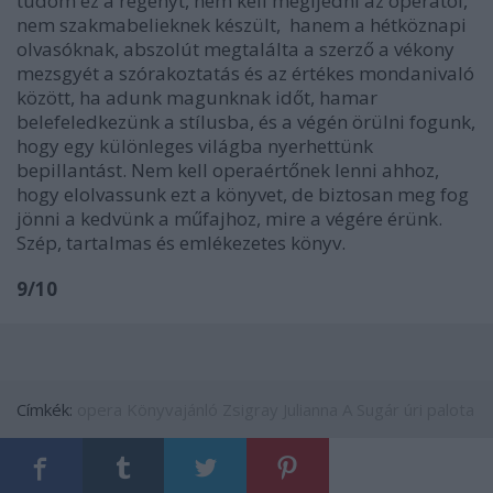
tudom ez a regényt, nem kell megijedni az operától,
nem szakmabelieknek készült, hanem a hétköznapi
olvasóknak, abszolút megtalálta a szerző a vékony
mezsgyét a szórakoztatás és az értékes mondanivaló
között, ha adunk magunknak időt, hamar
belefeledkezünk a stílusba, és a végén örülni fogunk,
hogy egy különleges világba nyerhettünk
bepillantást. Nem kell operaértőnek lenni ahhoz,
hogy elolvassunk ezt a könyvet, de biztosan meg fog
jönni a kedvünk a műfajhoz, mire a végére érünk.
Szép, tartalmas és emlékezetes könyv.
9/10
Címkék:
opera
Könyvajánló
Zsigray Julianna
A Sugár úri palota