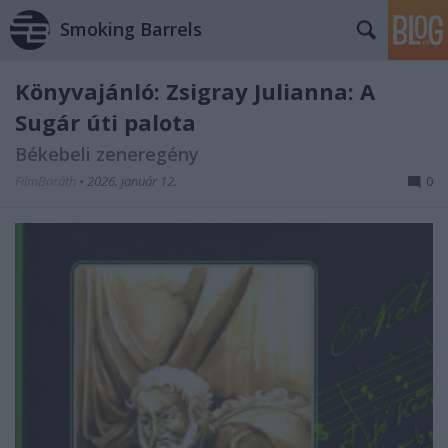
Smoking Barrels
Könyvajánló: Zsigray Julianna: A
Sugár úti palota
Békebeli zeneregény
FilmBaráth
•
2026. január 12.
0