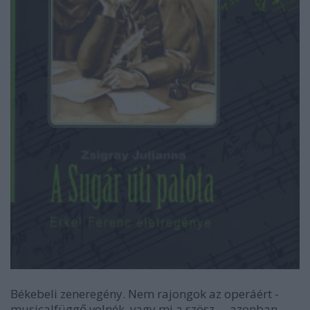
Békebeli zeneregény. Nem rajongok az operáért -
musicalfüggő volnék, vagy mi a szösz - , azonban