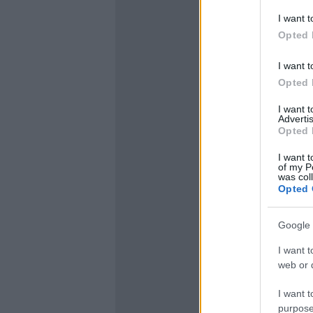
I want t
Opted 
I want t
Opted 
I want 
Advertis
Opted 
I want t
of my P
was col
Opted 
Google 
I want t
web or d
I want t
purpose