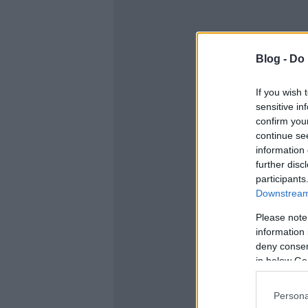
Blog -
Do 
If you wish 
sensitive in
confirm you
continue se
information 
further disc
participants
Downstream 
Please note
information 
deny consent
in below Go
Persona