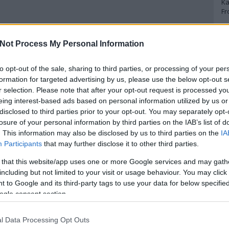
Ka
Fr
A
Not Process My Personal Information
A 
to opt-out of the sale, sharing to third parties, or processing of your per
A
Bo
formation for targeted advertising by us, please use the below opt-out s
Bo
r selection. Please note that after your opt-out request is processed y
Cr
eing interest-based ads based on personal information utilized by us or
Le
disclosed to third parties prior to your opt-out. You may separately opt-
Ma
losure of your personal information by third parties on the IAB’s list of
. This information may also be disclosed by us to third parties on the
IA
A
Participants
that may further disclose it to other third parties.
p
 that this website/app uses one or more Google services and may gath
including but not limited to your visit or usage behaviour. You may click 
An
 to Google and its third-party tags to use your data for below specifi
Di
ogle consent section.
Eg
N
Ör
l Data Processing Opt Outs