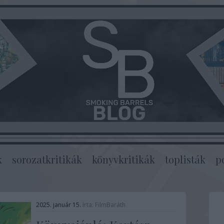
k
sorozatkritikák
könyvkritikák
toplisták
p
2025. január 15.
írta:
FilmBaráth