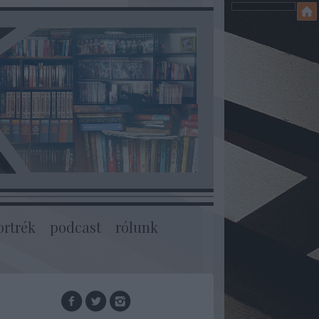
ortrék
podcast
rólunk