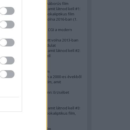
A 10 legjobb második világháborús film
50 posztapokaliptikus film, amit látnod kell #1:
A 10 legkreatívabb posztapokaliptikus film
20 film, amit látnod kellett volna 2016-ban (1.
rész)
Ezért néz ki borzasztóan a CGI a modern
filmekben (is)
15(+1) film, amit látnod kellett volna 2013-ban
A 15 legnagyobb filmes fordulat
50 posztapokaliptikus film, amit látnod kell #2:
10 zombifilm, amit látnod kell
A 10 legjobb gengszterfilm
A 10 legjobb Brad Pitt-film
A 10 legjobb Mel Gibson-film
Az igazi 10 legjobb akciófilm a 2000-es évekből
10 iszonyatos magyar filmcím, amit
megúsztunk 2016-ban
Könyvkritika: Brigitte Hamann: Erzsébet
királyné (2019)
A 10 legjobb Al Pacino - film
50 posztapokaliptikus film, amit látnod kell #3:
10 (nem is annyira) posztapokaliptikus film,
amit látnod kell
10 alulértékelt film - 2. rész
A 10 legjobb Matt Damon-film