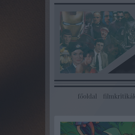
főoldal
filmkritiká