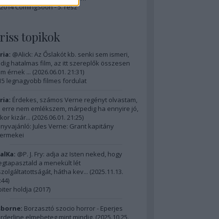
2014 ComingSoon - 5. rész
riss topikok
ria:
@Alick: Az Őslakót kb. senki sem ismeri,
dig hatalmas film, az itt szereplők összesen
m érnek ...
(
2026.06.01. 21:31
)
15 legnagyobb filmes fordulat
ria:
Érdekes, számos Verne regényt olvastam,
 erre nem emlékszem, márpedig ha ennyire jó,
kor kizár...
(
2026.06.01. 21:25
)
nyvajánló: Jules Verne: Grant kapitány
ermekei
alKa:
@P. J. Fry: adja az Isten neked, hogy
gtapasztald a menekült lét
szolgáltatottságát, hátha kev...
(
2025.11.13.
:44
)
piter holdja (2017)
borne:
Borzasztó szocio horror - Eperjes
rderline elmebeteg mint mindig.
(
2025.10.25.