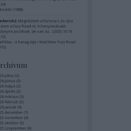
:24
)
dorádó (1988)
ederick2:
Megnéztem a Furiosa-t, és újra
ztem a Fury Road-ot. A benyomásaim
bbnyire pozitívak, de van az...
(
2025.10.19.
:12
)
d Max - A harag útja / Mad Max: Fury Road
015)
rchívum
26 július
(
2
)
26 június
(
5
)
26 május
(
2
)
26 április
(
3
)
26 március
(
5
)
26 február
(
5
)
26 január
(
4
)
25 december
(
7
)
25 november
(
6
)
25 október
(
5
)
25 szeptember
(
6
)