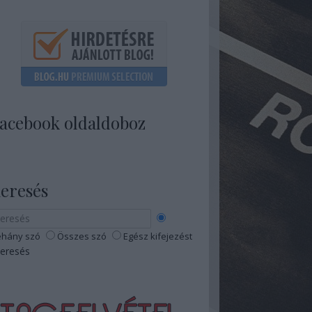
acebook oldaldoboz
eresés
hány szó
Összes szó
Egész kifejezést