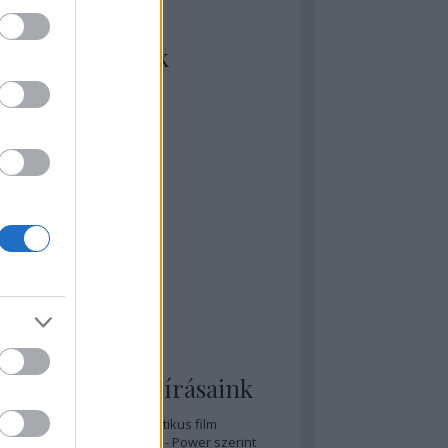
kiket szívesen
ézünk/olvasunk
rosta szerint
rkSide Joint
lmFreak
lmbook
lmtrailer
lmzabáló
sztes megmondja a tutit
gyar Film Adatbázis
zi Mánia app
zze meg az ember!
pcorn & Soda
pernatural Movies
ashnevelés
s & Calzone
 legolvasottabb írásaink
A 20 legjobb posztapokaliptikus film
A 15 legjobb időutazós film - Power szerint