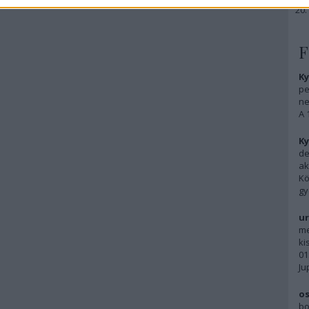
F
Ky
pe
ne
A 
Ky
de
ak
Kö
gy
ur
me
ki
01
Ju
os
bo