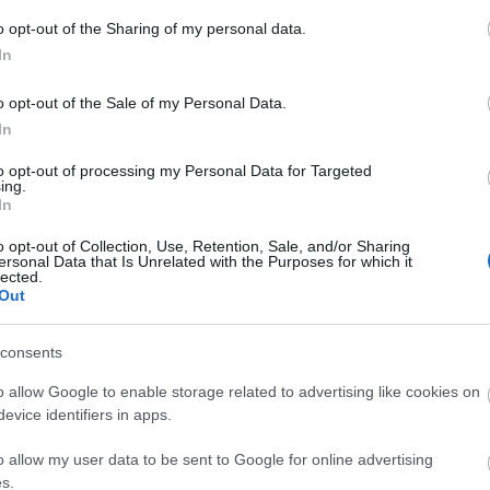
A
o opt-out of the Sharing of my personal data.
n
In
Bo
o opt-out of the Sale of my Personal Data.
Da
In
Fi
Fi
to opt-out of processing my Personal Data for Targeted
Fi
ing.
Fi
In
Li
Ma
o opt-out of Collection, Use, Retention, Sale, and/or Sharing
Mo
ersonal Data that Is Unrelated with the Purposes for which it
lected.
Né
Out
Po
Su
Tr
consents
Ju
o allow Google to enable storage related to advertising like cookies on
evice identifiers in apps.
A
o allow my user data to be sent to Google for online advertising
s.