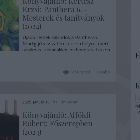
Könyvajánló: Kertész
Erzsi: Panthera 6. -
Mesterek és tanítványok
(2024)
Újabb remek kalandok a Pantherán.
Mindig jó visszatérni erre a helyre, mert
izgalmas, ugyanakkor otthonos is, hiszen
F
egyre jobban megismerjük, ahogyan
egyre többet járunk ide. Szintén jó újra
találkozni régi barátainkkal, Kismukk-kal,
Szólj hozzá!
Tovább
Vincével, Noémivel, és természetesen
Rozi nénivel és Mihály…
K
2025. január 13.
írta:
FilmBaráth
Né
Könyvajánló: Alföldi
Róbert: Főszerepben
(2024)