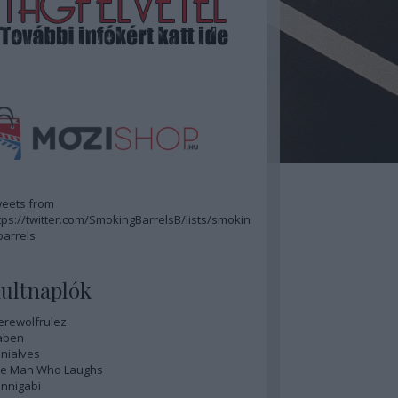
eets from
tps://twitter.com/SmokingBarrelsB/lists/smokin
barrels
ultnaplók
rewolfrulez
aben
nialves
e Man Who Laughs
nnigabi