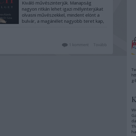
Kiváló művészinterjúk. Manapság
nagyon ritkán lehet igazi mélyinterjúkat
olvasni művészekkel, mindent elönt a
bulvár, a magánélet nagyobb teret kap,
mint a munka. Egy jó interjúhoz
eredendően szükséges egy jó riporter,
jelen esetben Alföldi Róbert abszolút
mértékben az, hiszen egy hiteles
1
komment
Tovább
művész,…
Tw
ht
g-
K
We
G
da
Th
ha