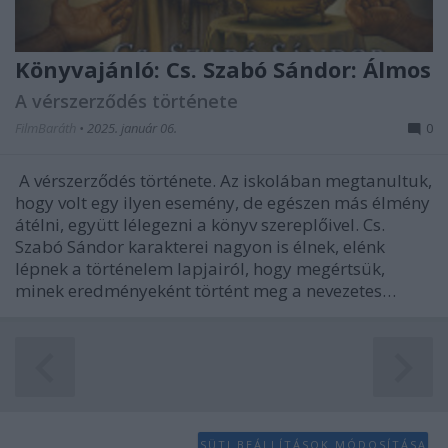
Könyvajánló: Cs. Szabó Sándor: Álmos
A vérszerződés története
FilmBaráth
•
2025. január 06.
0
A vérszerződés története. Az iskolában megtanultuk,
hogy volt egy ilyen esemény, de egészen más élmény
átélni, együtt lélegezni a könyv szereplőivel. Cs.
Szabó Sándor karakterei nagyon is élnek, elénk
lépnek a történelem lapjairól, hogy megértsük,
minek eredményeként történt meg a nevezetes…
SÜTI BEÁLLÍTÁSOK MÓDOSÍTÁSA