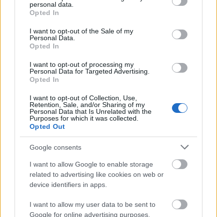
personal data.
grant or deny consent to Google and its third-party tags to
6. - Mesterek és tanítványok (2024)
Opted In
use your data for below specified purposes in below Google
Újabb remek kalandok a Pantherán
consent section.
I want to opt-out of the Sale of my
Personal Data.
FilmBaráth
•
2025. január 15.
0
Opted In
I want to opt-out of processing my
Újabb remek kalandok a Pantherán. Mindig jó
Personal Data for Targeted Advertising.
visszatérni erre a helyre, mert izgalmas, ugyanakkor
Opted In
otthonos is, hiszen egyre jobban megismerjük,
ahogyan egyre többet járunk ide. Szintén jó újra
I want to opt-out of Collection, Use,
Retention, Sale, and/or Sharing of my
találkozni régi barátainkkal, Kismukk-kal, Vincével,
Personal Data that Is Unrelated with the
Noémivel, és természetesen Rozi nénivel és Mihály…
Purposes for which it was collected.
Opted Out
Google consents
I want to allow Google to enable storage
related to advertising like cookies on web or
device identifiers in apps.
I want to allow my user data to be sent to
Google for online advertising purposes.