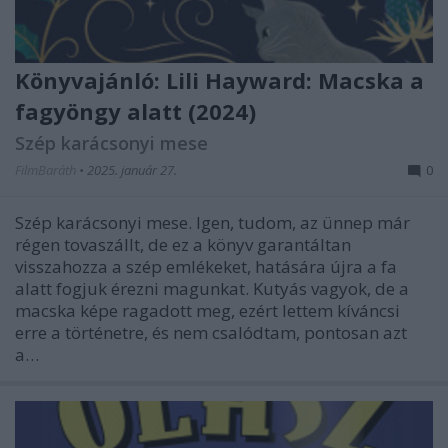
Könyvajánló: Lili Hayward: Macska a
fagyöngy alatt (2024)
Szép karácsonyi mese
FilmBaráth
•
2025. január 27.
0
Szép karácsonyi mese. Igen, tudom, az ünnep már
régen tovaszállt, de ez a könyv garantáltan
visszahozza a szép emlékeket, hatására újra a fa
alatt fogjuk érezni magunkat. Kutyás vagyok, de a
macska képe ragadott meg, ezért lettem kíváncsi
erre a történetre, és nem csalódtam, pontosan azt
a…