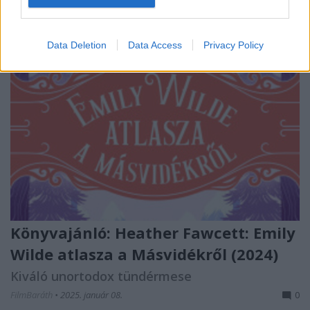
Data Deletion
Data Access
Privacy Policy
Könyvajánló: Heather Fawcett: Emily
Wilde atlasza a Másvidékről (2024)
Kiváló unortodox tündérmese
FilmBaráth
•
2025. január 08.
0