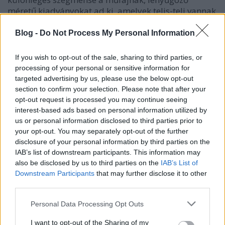
méretű kiadványokat ad ki, amelyek telis-teli vannak
receptekkel és gasztroesszékkel. Gyűjtöm a könyveit,
de eddig még nem szántam rá magam az
Blog -
Do Not Process My Personal Information
elolvasására, mert…
If you wish to opt-out of the sale, sharing to third parties, or
processing of your personal or sensitive information for
targeted advertising by us, please use the below opt-out
section to confirm your selection. Please note that after your
opt-out request is processed you may continue seeing
interest-based ads based on personal information utilized by
us or personal information disclosed to third parties prior to
your opt-out. You may separately opt-out of the further
disclosure of your personal information by third parties on the
IAB’s list of downstream participants. This information may
also be disclosed by us to third parties on the
IAB’s List of
Downstream Participants
that may further disclose it to other
third parties.
Please note that this website/app uses one or more Google
Personal Data Processing Opt Outs
services and may gather and store information including but
Könyvajánló: Kertész Erzsi: Panthera
not limited to your visit or usage behaviour. You may click to
I want to opt-out of the Sharing of my