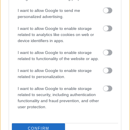
I want to allow Google to send me
personalized advertising.
I want to allow Google to enable storage
related to analytics like cookies on web or
device identifiers in apps.
Könyvajánló: Alföldi Róbert:
Főszerepben (2024)
I want to allow Google to enable storage
related to functionality of the website or app.
Kiváló művészinterjúk
I want to allow Google to enable storage
FilmBaráth
•
2025. január 13.
1
related to personalization.
Kiváló művészinterjúk. Manapság nagyon ritkán
I want to allow Google to enable storage
lehet igazi mélyinterjúkat olvasni művészekkel,
related to security, including authentication
mindent elönt a bulvár, a magánélet nagyobb teret
functionality and fraud prevention, and other
kap, mint a munka. Egy jó interjúhoz eredendően
user protection.
szükséges egy jó riporter, jelen esetben Alföldi
Róbert abszolút mértékben az, hiszen egy hiteles
művész,…
CONFIRM