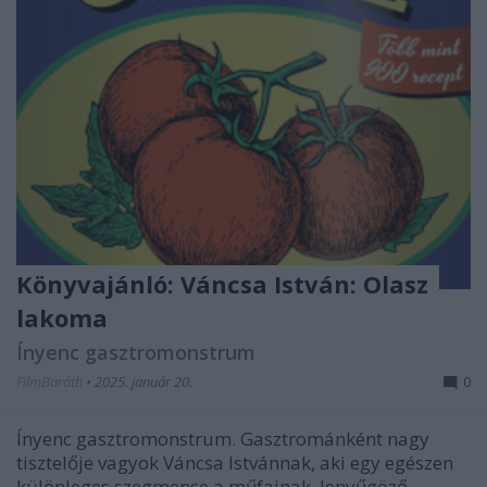
Könyvajánló: Váncsa István: Olasz
lakoma
Ínyenc gasztromonstrum
FilmBaráth
•
2025. január 20.
0
Ínyenc gasztromonstrum. Gasztrománként nagy
tisztelője vagyok Váncsa Istvánnak, aki egy egészen
különleges szegmense a műfajnak, lenyűgöző