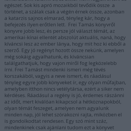
egészet. Sok kis apró mozaikból tevődik össze a
történet, a szálak csak a végén érnek össze, azonban
a katarzis sajnos elmarad, tényleg kár, hogy a
befejezés ilyen erőtlen lett. Frei Tamás könyvről
könyvre jobb lesz, és persze jól választ témát, az
amerikai-kínai ellentét abszolút aktuális, naná, hogy
kíváncsi lesz az ember lánya, hogy mit hoz ki ebből a
szerző. Egy jó regényt hozott össze nekünk, amelyen
még sokáig agyalhatunk, és kíváncsian
találgathatjuk, hogy vajon miről fog legközelebb
írni. Frei Tamást mindenki ismeri még tévés
korszakából, vagyis a neve ismert, és ráadásul
tényleg egyre jobb könyveket ír, egy olyan műfajban,
amelyben itthon nincs vetélytársa, ezért a siker nem
kérdéses. Ráadásul a regény is jó, érdemes rászánni
az időt, mert kiválóan kikapcsol a hétköznapokból,
olyan témát feszeget, amelyen nem agyalunk
minden nap, jól lehet szórakozni rajta, miközben el
is gondolkodtat rendesen. Egy szó mint száz,
mindenkinek csak ajánlani tudom ezt a könyvet