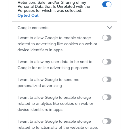
Retention, Sale, and/or Sharing of my
egyrészt Frei Tamás egyre jobban ír, másrészt pedig
Personal Data that Is Unrelated with the
egy nagyon jól kitalált karakterről van szó, akit
Purposes for which it was collected.
Opted Out
nagyon megkedveltem.
Google consents
Nem rövid a könyv, több, mint 600 oldal, de annyira
magával ragadott, hogy rekordidő alatt olvastam el,
I want to allow Google to enable storage
nagyon tetszett, tényleg kár azért a néhány előre
related to advertising like cookies on web or
látható fordulatért és a kissé halványra sikeredett
device identifiers in apps.
befejezésért, de ennél több hibát nem tudok felróni
ennek az amúgy nagyon jól szerkesztett
I want to allow my user data to be sent to
kalandregénynek. Az amerikai és a kínai ellentét van
Google for online advertising purposes.
olyan izgalmas, hogy mindvégig fenn tudja tartani a
szerző az érdeklődést, André kalandjai pedig vannak
I want to allow Google to send me
olyan jók, hogy ne lankadjon a figyelem egyetlen
personalized advertising.
pillanatra sem, a kettő együtt pedig hallatlanul
I want to allow Google to enable storage
érdekessé teszi ez a könyvet. A kulcsszó tényleg az
related to analytics like cookies on web or
exkluzivitás, olyan helyeket járunk be ebben a
device identifiers in apps.
történetben, ahová hétköznapi ember soha nem
tehetné be a lábát, és ilyen mélyen nem is láthatja át
I want to allow Google to enable storage
a nemzetközi összefüggéseket, hiába nézzük a
related to functionality of the website or app.