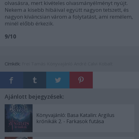
olvasásra, mert kivételes olvasmányélményt nyújt.
Nekem a kisebb hibáival együtt nagyon tetszett, és
nagyon kíváncsian várom a folytatást, ami remélem,
minél előbb érkezik.
9/10
Címkék:
Frei Tamás
Könyvajánló
André Calvi
Kobalt
Ajánlott bejegyzések:
Könyvajánló: Basa Katalin: Argilus
krónikák 2. - Farkasok futása