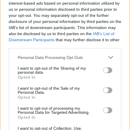
senki sem meséli el a konfliktusaikat és a
interest-based ads based on personal information utilized by
gondolkodásmódjukat, és senki sem játszik el
us or personal information disclosed to third parties prior to
ennyire bevállalósan azzal, hogy mi történik, ha a két
your opt-out. You may separately opt-out of the further
ország egymásnak feszül? És még a magyarok is
disclosure of your personal information by third parties on the
belekeverednek valahogy a buliba, csak, hogy még
IAB’s list of downstream participants. This information may
érdekesebb legyen a történet. Tényleg nagyon
also be disclosed by us to third parties on the
IAB’s List of
magával ragadó tud lenni, ahogyan belelátunk a
Downstream Participants
that may further disclose it to other
nemzetközi összefüggésekbe, azonban ez
third parties.
alapvetően mégiscsak egy kalandregény, amelyben
Please note that this website/app uses one or more Google
pörögnek az események és az akciók, az igazi
Personal Data Processing Opt Outs
services and may gather and store information including but
főszereplő André Calvi, nem Donald Trump, az ő
not limited to your visit or usage behaviour. You may click to
I want to opt-out of the Sharing of my
feladata a világ megmentése, amelyet
personal data.
grant or deny consent to Google and its third-party tags to
természetesen jó szokásához híven ismét abszolvál,
Opted In
use your data for below specified purposes in below Google
úgy, ahogyan csak ő tudja. A magyar James Bond
consent section.
I want to opt-out of the Sale of my
legyőzhetetlen, kivételes képességei vannak, és
Personal Data.
egyáltalán nem mellesleg nagyon okos, azonnal
Opted In
átlátja az összefüggéseket, ezért hamar rájön, hogy
valami nálánál sokkal nagyobb játszmába kezd, és
I want to opt-out of processing my
Personal Data for Targeted Advertising.
nem hátrál meg, minden körülmények között
Opted In
végrehajtja a feladatát. Még csak most tettem le a
könyvet, de máris várom az újabb kalandjait, mert
I want to opt-out of Collection, Use,