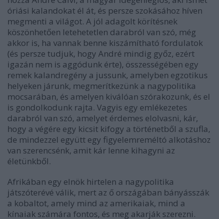
óriási kalandokat él át, és persze szokásához híven
megmenti a világot. A jól adagolt körítésnek
köszönhetően letehetetlen darabról van szó, még
akkor is, ha vannak benne kiszámítható fordulatok
(és persze tudjuk, hogy André mindig győz, ezért
igazán nem is aggódunk érte), összességében egy
remek kalandregény a jussunk, amelyben egzotikus
helyeken járunk, megmerítkezünk a nagypolitika
mocsarában, és amelyen kiválóan szórakozunk, és el
is gondolkodunk rajta. Vagyis egy emlékezetes
darabról van szó, amelyet érdemes elolvasni, kár,
hogy a végére egy kicsit kifogy a történetből a szufla,
de mindezzel együtt egy figyelemreméltó alkotáshoz
van szerencsénk, amit kár lenne kihagyni az
életünkből.
Afrikában egy elnök hirtelen a nagypolitika
játszóterévé válik, mert az ő országában bányásszák
a kobaltot, amely mind az amerikaiak, mind a
kínaiak számára fontos, és meg akarják szerezni.