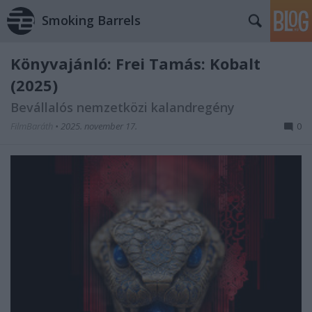
Smoking Barrels
Könyvajánló: Frei Tamás: Kobalt
(2025)
Bevállalós nemzetközi kalandregény
FilmBaráth
•
2025. november 17.
0