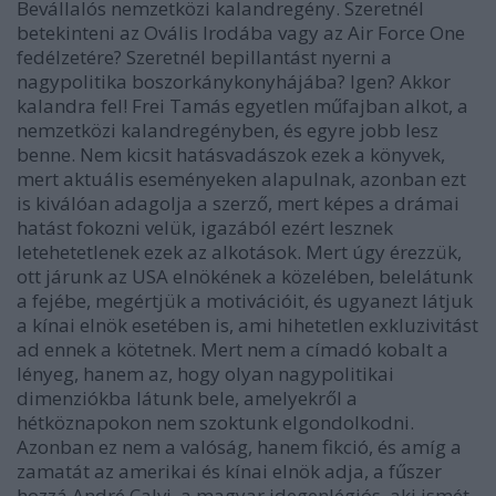
Bevállalós nemzetközi kalandregény. Szeretnél
betekinteni az Ovális Irodába vagy az Air Force One
fedélzetére? Szeretnél bepillantást nyerni a
nagypolitika boszorkánykonyhájába? Igen? Akkor
kalandra fel! Frei Tamás egyetlen műfajban alkot, a
nemzetközi kalandregényben, és egyre jobb lesz
benne. Nem kicsit hatásvadászok ezek a könyvek,
mert aktuális eseményeken alapulnak, azonban ezt
is kiválóan adagolja a szerző, mert képes a drámai
hatást fokozni velük, igazából ezért lesznek
letehetetlenek ezek az alkotások. Mert úgy érezzük,
ott járunk az USA elnökének a közelében, belelátunk
a fejébe, megértjük a motivációit, és ugyanezt látjuk
a kínai elnök esetében is, ami hihetetlen exkluzivitást
ad ennek a kötetnek. Mert nem a címadó kobalt a
lényeg, hanem az, hogy olyan nagypolitikai
dimenziókba látunk bele, amelyekről a
hétköznapokon nem szoktunk elgondolkodni.
Azonban ez nem a valóság, hanem fikció, és amíg a
zamatát az amerikai és kínai elnök adja, a fűszer
hozzá André Calvi, a magyar idegenlégiós, aki ismét