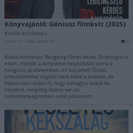
Könyvajánló: Géniusz filmkvíz (2025)
Kiváló kvízkönyv
FilmBaráth
•
2025. október 29.
0
Kiváló kvízkönyv. Rengeteg filmet nézek, filmblogot is
írtam, mielőtt a könyvekre helyeződött volna a
hangsúly az életemben, mi baj lehet? Óriási
önbizalommal vágtam bele ebbe a kötetbe, de
hamarosan kiderült, hogy dehogyis tudok én
mindent, rengeteg hiátus van az
ismeretanyagomban, amit pótolnom…