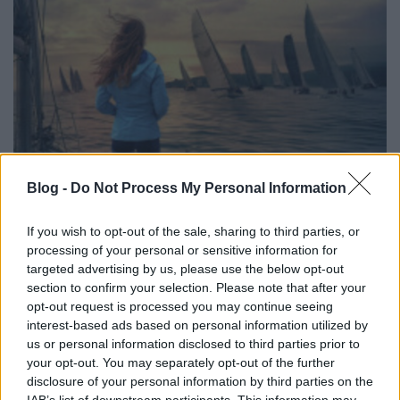
Blog -
Do Not Process My Personal Information
Könyvajánló: Szlavicsek Judit:
Végzetes Kékszalag (2025)
If you wish to opt-out of the sale, sharing to third parties, or
processing of your personal or sensitive information for
Jó krimi
targeted advertising by us, please use the below opt-out
FilmBaráth
•
2025. október 27.
0
section to confirm your selection. Please note that after your
opt-out request is processed you may continue seeing
interest-based ads based on personal information utilized by
Jó krimi. Sokáig ellenálltam a Szlavicsek-mániának,
us or personal information disclosed to third parties prior to
aztán elolvastam a Doszpot nyomoz-t, és beadtam a
your opt-out. You may separately opt-out of the further
derekam. Az írónő nagyon jól ír, ezért annak ellenére
disclosure of your personal information by third parties on the
is kíváncsi voltam az új könyvére, hogy nem vagyok
IAB’s list of downstream participants. This information may