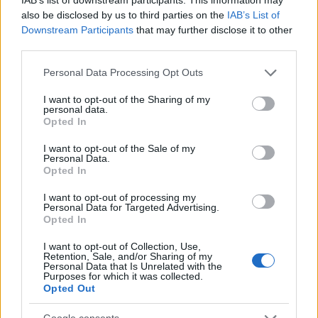
egy nagy krimifogyasztó, mivel általában már az
also be disclosed by us to third parties on the
IAB’s List of
elején rá szoktam jönni, hogy ki a gyilkos,…
Downstream Participants
that may further disclose it to other
third parties.
Please note that this website/app uses one or more Google
Personal Data Processing Opt Outs
services and may gather and store information including but
not limited to your visit or usage behaviour. You may click to
I want to opt-out of the Sharing of my
personal data.
grant or deny consent to Google and its third-party tags to
Opted In
use your data for below specified purposes in below Google
consent section.
I want to opt-out of the Sale of my
Personal Data.
Opted In
I want to opt-out of processing my
Personal Data for Targeted Advertising.
Opted In
I want to opt-out of Collection, Use,
Retention, Sale, and/or Sharing of my
Personal Data that Is Unrelated with the
Könyvajánló: Laurie Gilmore: A
Purposes for which it was collected.
Opted Out
Cinnamon Bun könyvesbolt (2025)