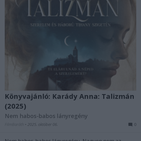
Könyvajánló: Karády Anna: Talizmán
(2025)
Nem habos-babos lányregény
FilmBaráth
•
2025. október 06.
0
Nem habos-babos lányregény. Nagyon nem az.