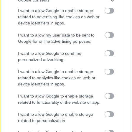
Google consents
Hangulatos romantikus regény
FilmBaráth
•
2025. október 20.
0
I want to allow Google to enable storage
related to advertising like cookies on web or
device identifiers in apps.
Hangulatos romantikus regény. Pontosan azt adja,
amit várunk tőle: egy őszre való, bekuckózós
I want to allow my user data to be sent to
könyvet, amely kellemesen elandalít, megdobogtatja
Google for online advertising purposes.
a szívet és simogatja a lelket. Nem a sorozat kezdő
könyvével kezdtem, ennek egyszerű oka van, a
I want to allow Google to send me
könyvesbolt otthonosabb számomra a kávéház,
personalized advertising.
ezért…
I want to allow Google to enable storage
related to analytics like cookies on web or
device identifiers in apps.
I want to allow Google to enable storage
related to functionality of the website or app.
I want to allow Google to enable storage
related to personalization.