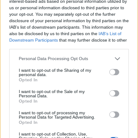
interest-based ads based on personal information utilized by
önzőek és szívtelenek, miközben művésznek tartják
us or personal information disclosed to third parties prior to
magukat, akik emberfeletti műveket alkotnak. Az
your opt-out. You may separately opt-out of the further
Esszencia egy nagyon gonosz varázslat, akkor kapja
disclosure of your personal information by third parties on the
meg ezt az ajándéknak látszó lehetőséget egy
IAB’s list of downstream participants. This information may
ember, amikor saját munkájának legtökéletesebb
also be disclosed by us to third parties on the
IAB’s List of
pillanatát éli meg, azonban iszonyú ára van, el kell
Downstream Participants
that may further disclose it to other
fogyasztania a számára legkedvesebb ember szívét.
third parties.
Mégis mindenki az öröklétet választja, fogalma sem
lévén arról, hogy mi vár rá az elkövetkező
Please note that this website/app uses one or more Google
Personal Data Processing Opt Outs
évszázadokban, látszólag megkap mindent,
services and may gather and store information including but
gazdagságot, hatalmat, úgy tűnik, nincsenek határai
not limited to your visit or usage behaviour. You may click to
I want to opt-out of the Sharing of my
personal data.
grant or deny consent to Google and its third-party tags to
a létezésének, azonban valójában a Esszencia
Opted In
use your data for below specified purposes in below Google
elrabolja a lelkét, és az igazán nagy mű sohasem
consent section.
születik meg, így életüknek nincs igazi értelme,
I want to opt-out of the Sale of my
Personal Data.
aminek hatására teljesen eltorzul a gondolkodásuk.
Opted In
Ahelyett, hogy valóban fontos alkotásra használnák
a nekik juttatott mágiát, voltaképpen csak önmaguk
I want to opt-out of processing my
Personal Data for Targeted Advertising.
fényezésével foglalkoznak, pedig gondoljuk bele,
Opted In
milyen fontos művek születhetnének, ha végtelen idő
állna rendelkezésünkre. Azonban nem foglalkoznak
I want to opt-out of Collection, Use,