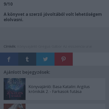
9/10
A könyvet a szerző jóvoltából volt lehetőségem
elolvasni.
Címkék:
Könyvajánló
Gregus Gábor
Az esszencia urai
Ajánlott bejegyzések:
Könyvajánló: Basa Katalin: Argilus
krónikák 2. - Farkasok futása