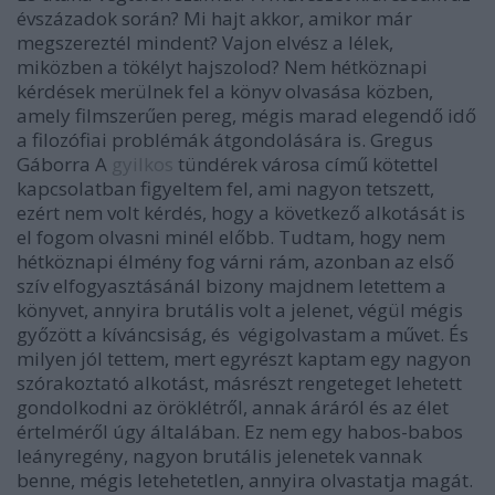
évszázadok során? Mi hajt akkor, amikor már
megszereztél mindent? Vajon elvész a lélek,
miközben a tökélyt hajszolod? Nem hétköznapi
kérdések merülnek fel a könyv olvasása közben,
amely filmszerűen pereg, mégis marad elegendő idő
a filozófiai problémák átgondolására is. Gregus
Gáborra A
gyilkos
tündérek városa című kötettel
kapcsolatban figyeltem fel, ami nagyon tetszett,
ezért nem volt kérdés, hogy a következő alkotását is
el fogom olvasni minél előbb. Tudtam, hogy nem
hétköznapi élmény fog várni rám, azonban az első
szív elfogyasztásánál bizony majdnem letettem a
könyvet, annyira brutális volt a jelenet, végül mégis
győzött a kíváncsiság, és végigolvastam a művet. És
milyen jól tettem, mert egyrészt kaptam egy nagyon
szórakoztató alkotást, másrészt rengeteget lehetett
gondolkodni az öröklétről, annak áráról és az élet
értelméről úgy általában. Ez nem egy habos-babos
leányregény, nagyon brutális jelenetek vannak
benne, mégis letehetetlen, annyira olvastatja magát.