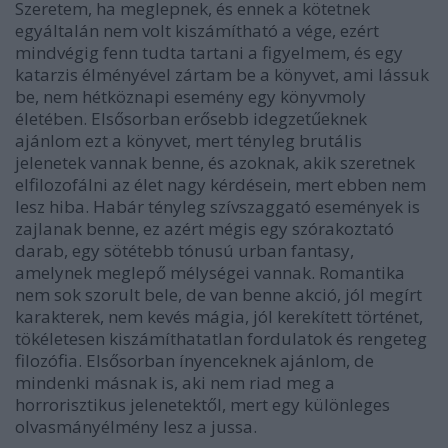
Szeretem, ha meglepnek, és ennek a kötetnek
egyáltalán nem volt kiszámítható a vége, ezért
mindvégig fenn tudta tartani a figyelmem, és egy
katarzis élményével zártam be a könyvet, ami lássuk
be, nem hétköznapi esemény egy könyvmoly
életében. Elsősorban erősebb idegzetűeknek
ajánlom ezt a könyvet, mert tényleg brutális
jelenetek vannak benne, és azoknak, akik szeretnek
elfilozofálni az élet nagy kérdésein, mert ebben nem
lesz hiba. Habár tényleg szívszaggató események is
zajlanak benne, ez azért mégis egy szórakoztató
darab, egy sötétebb tónusú urban fantasy,
amelynek meglepő mélységei vannak. Romantika
nem sok szorult bele, de van benne akció, jól megírt
karakterek, nem kevés mágia, jól kerekített történet,
tökéletesen kiszámíthatatlan fordulatok és rengeteg
filozófia. Elsősorban ínyenceknek ajánlom, de
mindenki másnak is, aki nem riad meg a
horrorisztikus jelenetektől, mert egy különleges
olvasmányélmény lesz a jussa.