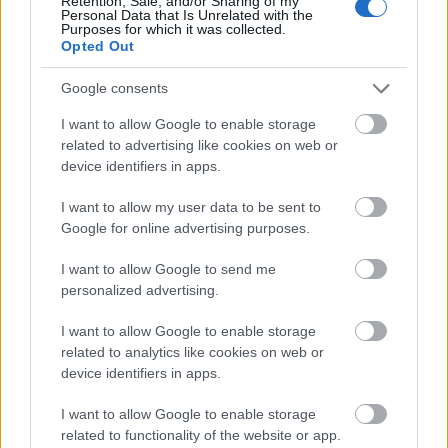
a világ szebbé és jobbá tételével, kizárólag saját
Retention, Sale, and/or Sharing of my
Personal Data that Is Unrelated with the
boldogulásukra használják az Esszenciát, és
Purposes for which it was collected.
ahelyett, hogy összefognának, egymás ellen
Opted Out
fordulnak, melynek csak tragikus vége lehet.
Google consents
Bevallom őszintén, elsőre nem értettem, mit keres
I want to allow Google to enable storage
egy emberi szív a borítón, ami, mint kiderült,
related to advertising like cookies on web or
tökéletesen visszaadja a regény hangulatát: sötét,
device identifiers in apps.
baljós és titokzatos. Az Esszencia birtokosai szörnyű
árat fizetnek az öröklétért, kizárólag emberi
I want to allow my user data to be sent to
szívekkel táplálkoznak, amelynek eredményeként
Google for online advertising purposes.
vérengző vadállatokká válnak időnként még a
legkifinomultabb külsővel és viselkedéssel bíró
I want to allow Google to send me
egyének is. Persze nem mindenki gonosz, vannak
personalized advertising.
etikusabb mágusok is - igaz, nem sokan -, azonban
ők sem kerülhetik el a szívevés rituáléját. Adammal
I want to allow Google to enable storage
együtt fedezzük fel ennek a különös világnak a
related to analytics like cookies on web or
mélységeit, hihetetlen kalandokba keveredünk,
device identifiers in apps.
amelynek során egyetlen pillanatra sincs
I want to allow Google to enable storage
biztonságban a főszereplő, mindenki őt akarja
related to functionality of the website or app.
megölni, amit kezdetben nem ért, de természetesen