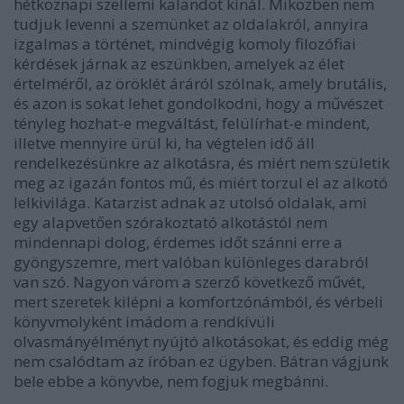
hétköznapi szellemi kalandot kínál. Miközben nem
tudjuk levenni a szemünket az oldalakról, annyira
izgalmas a történet, mindvégig komoly filozófiai
kérdések járnak az eszünkben, amelyek az élet
értelméről, az öröklét áráról szólnak, amely brutális,
és azon is sokat lehet gondolkodni, hogy a művészet
tényleg hozhat-e megváltást, felülírhat-e mindent,
illetve mennyire ürül ki, ha végtelen idő áll
rendelkezésünkre az alkotásra, és miért nem születik
meg az igazán fontos mű, és miért torzul el az alkotó
lelkivilága. Katarzist adnak az utolsó oldalak, ami
egy alapvetően szórakoztató alkotástól nem
mindennapi dolog, érdemes időt szánni erre a
gyöngyszemre, mert valóban különleges darabról
van szó. Nagyon várom a szerző következő művét,
mert szeretek kilépni a komfortzónámból, és vérbeli
könyvmolyként imádom a rendkívüli
olvasmányélményt nyújtó alkotásokat, és eddig még
nem csalódtam az íróban ez ügyben. Bátran vágjunk
bele ebbe a könyvbe, nem fogjuk megbánni.