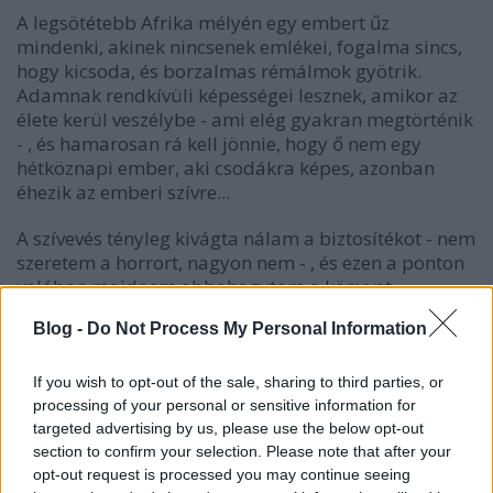
A legsötétebb Afrika mélyén egy embert űz
mindenki, akinek nincsenek emlékei, fogalma sincs,
hogy kicsoda, és borzalmas rémálmok gyötrik.
Adamnak rendkívüli képességei lesznek, amikor az
élete kerül veszélybe - ami elég gyakran megtörténik
- , és hamarosan rá kell jönnie, hogy ő nem egy
hétköznapi ember, aki csodákra képes, azonban
éhezik az emberi szívre...
A szívevés tényleg kivágta nálam a biztosítékot - nem
szeretem a horrort, nagyon nem - , és ezen a ponton
valóban majdnem abbahagytam a könyvet,
mondván, hogy nem nekem való, azonban végül úgy
Blog -
Do Not Process My Personal Information
döntöttem, bízom a szerző tehetségében, vettem egy
nagy levegőt és folytattam. És milyen jól tettem,
mert a kezdeti sokk után egy nagyon izgalmas
If you wish to opt-out of the sale, sharing to third parties, or
történet tárult ki előttem, amelyben nem kicsit őrült
processing of your personal or sensitive information for
targeted advertising by us, please use the below opt-out
halhatatlanok csatáztak egymással, de egyáltalán
section to confirm your selection. Please note that after your
nem a Hegylakóból ismert nemes módszerekkel,
opt-out request is processed you may continue seeing
egyáltalán nem, ők bizony aljasak és brutálisak,