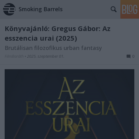
Smoking Barrels
Könyvajánló: Gregus Gábor: Az
esszencia urai (2025)
Brutálisan filozofikus urban fantasy
FilmBaráth
•
2025. szeptember 01.
0