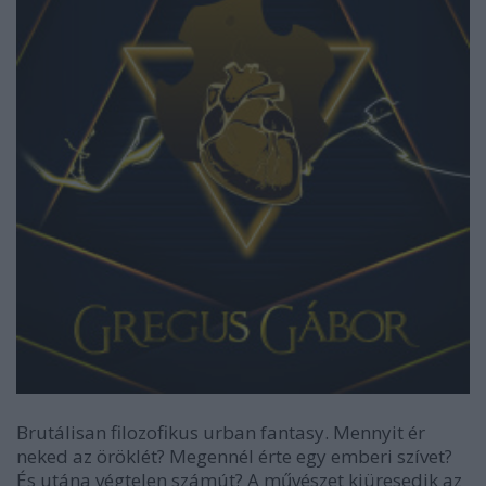
Brutálisan filozofikus urban fantasy. Mennyit ér
neked az öröklét? Megennél érte egy emberi szívet?
És utána végtelen számút? A művészet kiüresedik az