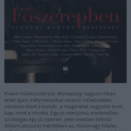
Kiváló művészinterjúk. Manapság nagyon ritkán
lehet igazi mélyinterjúkat olvasni művészekkel,
mindent elönt a bulvár, a magánélet nagyobb teret
kap, mint a munka. Egy jó interjúhoz eredendően
szükséges egy jó riporter, jelen esetben Alföldi
Róbert abszolút mértékben az, hiszen egy hiteles