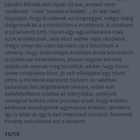
Sándor Pálnak volt olyan 10 éve, amikor nem
rendezett, "csak" producerkedett - , és bár nem
tagadják, hogy küzdenek az öregséggel, mégis máig
dolgoznak és a színház/film a mindenük. A színészet
a pillanatról szól, hiszen egy-egy előadásra csak
azok emlékeznek, akik részt vettek rajta nézőként,
mégis annyi évi után bennem újra felcsillant a
remény, hogy talán mégis érdemes lenne körülnézni
a színházak kínálatában, hiszen nagyon komoly
művészek vannak még közöttük, akiket nagy öröm
lenne színpadon látni. Jó volt elfelejteni egy rövid
időre a mindent elárasztó bulvárt, és valóban
tartalmas beszélgetéseket olvasni, öröm volt
belefeledkezni ezekbe az interjúkba, amelyek
ünnepivé tudtak válni pusztán azzal, hogy értékes
emberek beszélgettek egymással érdekes témákról.
Így is lehet és így is kell interjúkat csinálni. Felemelő
élmény volt olvasni ezt a könyvet.
10/10