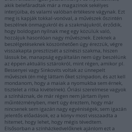
akik belefáradtak már a magazinok sekélyes
interjúiba, és valami valóban értékesre vágynak. Ezt
meg is kapják tokkal-vonóval, a művészek őszintén
beszélnek önmagukról és a szakmájukról, érződik,
hogy boldogan nyílnak meg egy közülük való,
hozzájuk hasonlóan nagy művésznek. Ezeknek a
beszélgetéseknek köszönhetően úgy érezzük, végre
visszakapta presztizsét a színészi szakma, hiszen
lássuk be, manapság egyáltalán nem úgy beszélünk
az éppen aktuális sztárokról, mint régen, amikor pl.
Bessenyei vagy Sinkovits voltak az ünnepelt
művészek (én még láttam őket színpadon, és azt kell
mondanom, hogy a maiak a nyomukba sem érnek,
tisztelet a ritka kivételnek). Óriási szerelmese vagyok
a színháznak, de már régen nem jártam ilyen
műintézményben, mert úgy éreztem, hogy már
nincsenek sem igazán nagy egyéniségek, sem igazán
jelentős előadások, ez a könyv most visszaadta a
hitemet, hogy lehet, hogy mégis tévedtem.
Elsősorban a színházkedvelőknek ajánlom ezt a