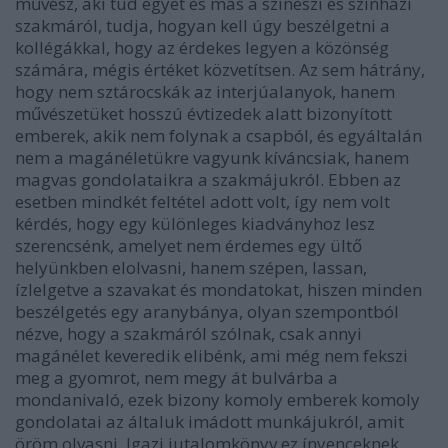
művész, aki tud egyet és más a színészi és színházi
szakmáról, tudja, hogyan kell úgy beszélgetni a
kollégákkal, hogy az érdekes legyen a közönség
számára, mégis értéket közvetítsen. Az sem hátrány,
hogy nem sztárocskák az interjúalanyok, hanem
művészetüket hosszú évtizedek alatt bizonyított
emberek, akik nem folynak a csapból, és egyáltalán
nem a magánéletükre vagyunk kíváncsiak, hanem
magvas gondolataikra a szakmájukról. Ebben az
esetben mindkét feltétel adott volt, így nem volt
kérdés, hogy egy különleges kiadványhoz lesz
szerencsénk, amelyet nem érdemes egy ültő
helyünkben elolvasni, hanem szépen, lassan,
ízlelgetve a szavakat és mondatokat, hiszen minden
beszélgetés egy aranybánya, olyan szempontból
nézve, hogy a szakmáról szólnak, csak annyi
magánélet keveredik elibénk, ami még nem fekszi
meg a gyomrot, nem megy át bulvárba a
mondanivaló, ezek bizony komoly emberek komoly
gondolatai az általuk imádott munkájukról, amit
öröm olvasni. Igazi jutalomkönyv ez ínyenceknek,