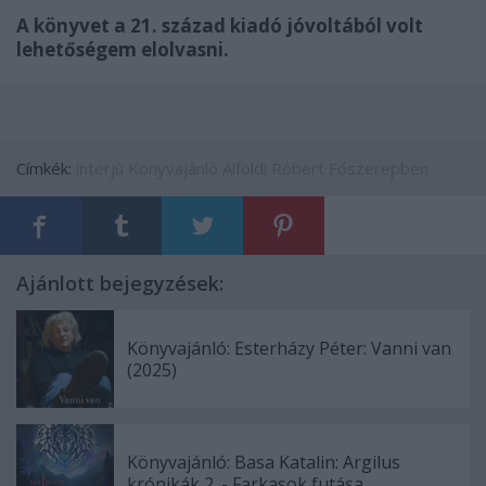
A könyvet a 21. század kiadó jóvoltából volt
lehetőségem elolvasni.
Címkék:
interjú
Könyvajánló
Alföldi Róbert
Főszerepben
Ajánlott bejegyzések:
Könyvajánló: Esterházy Péter: Vanni van
(2025)
Könyvajánló: Basa Katalin: Argilus
krónikák 2. - Farkasok futása