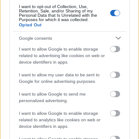
egyéniségüket, kitárulkoznak, de elsősorban
I want to opt-out of Collection, Use,
szakmailag, itt tényleg nincs helye a bulvárnak, aki
Retention, Sale, and/or Sharing of my
Personal Data that Is Unrelated with the
pletykákra éhes, az nem ebben a könyvben találja
Purposes for which it was collected.
meg az érdeklődésének megfelelő gondolatokat.
Opted Out
Mindegyik beszélgetés érdekes, de számomra a
Google consents
legnagyobb katarzissal Szinetár tanár úr bírt, aki
I want to allow Google to enable storage
valami abszolút esszenciálisan foglalta össze a
related to advertising like cookies on web or
gondolatait, hihetetlen szellemi frissességgel - pedig
device identifiers in apps.
már 90 felé jár, hihetetlen, tényleg - , szakmai
tudásának és bölcsességének teljében és még ma is
I want to allow my user data to be sent to
dolgozik, habár már természetesen korának
Google for online advertising purposes.
megfelelően sajnos csak keveset, mégis minden
mondatával tanít. Molnár Piroska is fogalom
I want to allow Google to send me
természetesen, de számomra például meglepő volt,
personalized advertising.
hogy Kiss Mari mennyire bátor színésznő, a kicsit
kakukktojás Márton András pedig rendkívüli
I want to allow Google to enable storage
diplomáciai pálya után tért vissza eredeti
related to analytics like cookies on web or
szakmájához, és még mindig talál benne örömet és
device identifiers in apps.
kihívást. Külön öröm volt a ritkán nyilatkozó Hámori