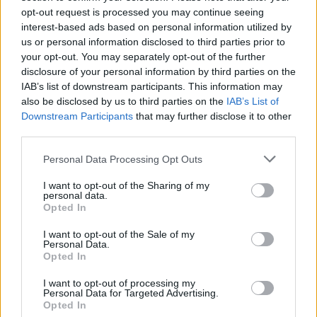
szakmáról beszélnek, mégis sok mindent
opt-out request is processed you may continue seeing
interest-based ads based on personal information utilized by
megtudunk róluk, na nem azt, hogy kivel és hogyan
us or personal information disclosed to third parties prior to
élik a magánéletüket, hanem arról, hogy miként
your opt-out. You may separately opt-out of the further
váltak olyan formátumú személyiségekké, hogy
disclosure of your personal information by third parties on the
valóban kíváncsiak legyünk rájuk. A sok
IAB’s list of downstream participants. This information may
percembernyi sztárocska között igazi felüdülés
also be disclosed by us to third parties on the
IAB’s List of
valódi művészekkel készült valódi beszélgetéseket
Downstream Participants
that may further disclose it to other
olvasni, ezt nem szabad elsietni, szépen lassan,
third parties.
komótosan kell belemélyedni az interjúkba,
meglepődünk, hogy mennyi érdekességet tudunk
Please note that this website/app uses one or more Google
Personal Data Processing Opt Outs
meg a színházról, ami egy külön szakma, tele
services and may gather and store information including but
rejtélyekkel és misztikummal, de mégiscsak
not limited to your visit or usage behaviour. You may click to
I want to opt-out of the Sharing of my
personal data.
ugyanolyan munka, mint bármi más, a színészek
grant or deny consent to Google and its third-party tags to
Opted In
pedig nem istenek, hanem ugyanolyan esendő
use your data for below specified purposes in below Google
emberek, mint mi magunk, miközben mindvégig
consent section.
I want to opt-out of the Sale of my
Personal Data.
megőrzik szakmai és emberi méltóságukat az
Opted In
interjúalanyok. Örömbeszélgetések ezek, kollégák
között, akik ismerik egymás rezdüléseit, mégis
I want to opt-out of processing my
tudnak úgy társalogni egymással, hogy az érdekes
Personal Data for Targeted Advertising.
Opted In
legyen a kívülállók számára is, bele tudják vinni az