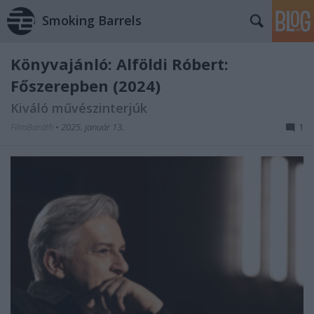
Smoking Barrels
Könyvajánló: Alföldi Róbert:
Főszerepben (2024)
Kiváló művészinterjúk
FilmBaráth
•
2025. január 13.
1