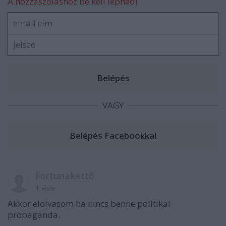
A hozzászóláshoz be kell lépned!
VAGY
Fortunakettő
1 éve
Akkor elolvasom ha nincs benne politikai
propaganda.