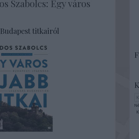
os Szabolcs: Egy város
Budapest titkairól
F
K
Né