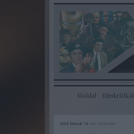
főoldal
filmkritiká
2024. február 19.
írta:
FilmBaráth