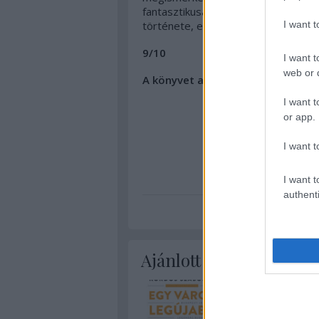
fantasztikusan szép kivitelű ki
I want 
története, ez egy jó könyv, érdemes
9/10
I want t
web or d
A könyvet a 21. század kiadó jóvo
I want t
or app.
I want t
I want t
Budapest
Könyvajánl
authenti
Ajánlott bejegyzések: