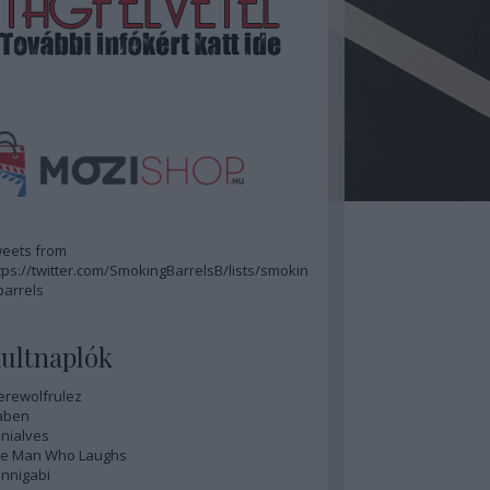
eets from
tps://twitter.com/SmokingBarrelsB/lists/smokin
barrels
ultnaplók
rewolfrulez
aben
nialves
e Man Who Laughs
nnigabi