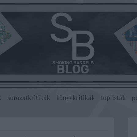
k
sorozatkritikák
könyvkritikák
toplisták
p