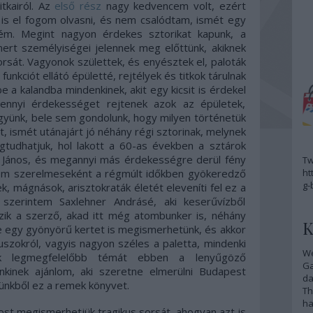
tkairól. Az
első rész
nagy kedvencem volt, ezért
 is el fogom olvasni, és nem csalódtam, ismét egy
ém. Megint nagyon érdekes sztorikat kapunk, a
mert személyiségei jelennek meg előttünk, akiknek
rsát. Vagyonok születtek, és enyésztek el, paloták
unkciót ellátó épületté, rejtélyek és titkok tárulnak
 a kalandba mindenkinek, akit egy kicsit is érdekel
nnyi érdekességet rejtenek azok az épületek,
gyünk, bele sem gondolunk, hogy milyen történetük
, ismét utánajárt jó néhány régi sztorinak, melynek
udhatjuk, hol lakott a 60-as években a sztárok
 János, és megannyi más érdekességre derül fény
Tw
lem szerelmeseként a régmúlt időkben gyökeredző
ht
g-
, mágnások, arisztokraták életét eleveníti fel ez a
 szerintem Saxlehner Andrásé, aki keserűvízből
ázik a szerző, akad itt még atombunker is, néhány
K
 de egy gyönyörű kertet is megismerhetünk, és akkor
szokról, vagyis nagyon széles a paletta, mindenki
We
nek legmegfelelőbb témát ebben a lenyűgöző
G
nkinek ajánlom, aki szeretne elmerülni Budapest
da
tünkből ez a remek könyvet.
Th
ha
most megismerhetjük tragikus sorsát, ahogyan azt is