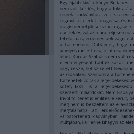
Egy újabb kiváló könyv Budapest ti
nem volt kérdés, hogy a folytatást
remek kiadványhoz volt szerencs
régmúlt elfeledett mágnásai és is
megismerhetjük sokszor tragikus so
épültek és váltak mára teljesen más f
fel előttünk, érdemes belevágni ebbe
a történelem. Döbbenet, hogy me
amelyek mellett nap, mint nap elme
lehet. Kordos Szabolcs nem volt rest
eredményeként többek között megt
nagy része, hol született Neumann
az oldalakon. Számomra a történe
történetek voltak a legérdekesebbek
kötet, közül is a legérdekesebb
szerzett milliárdokat. Nem kispály
frivol történet is említésre került,
még nem is beszéltem az eraviszku
megtalálhatja az érdeklődésé
várostörténeti kiadványban. Minde
múltjában, kár lenne kihagyni az éle
Mágnás Elzáról film is készült, de 