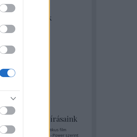
kiket szívesen
ézünk/olvasunk
rosta szerint
rkSide Joint
lmFreak
lmbook
lmtrailer
lmzabáló
sztes megmondja a tutit
gyar Film Adatbázis
zi Mánia app
zze meg az ember!
pcorn & Soda
pernatural Movies
ashnevelés
s & Calzone
 legolvasottabb írásaink
A 20 legjobb posztapokaliptikus film
A 15 legjobb időutazós film - Power szerint