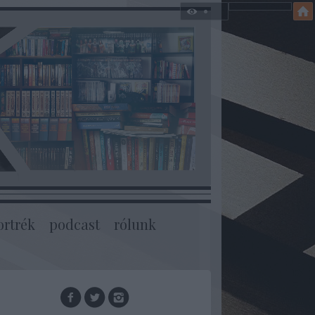
ortrék
podcast
rólunk