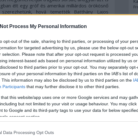
Ka
gban élt egy gróf és amerikai milliárdos örökösnő
Fr
 szerezhetünk, hová temették Batthány Lajos
s ez csak egy kis ízelítő az érdekességek sorából...
A
Not Process My Personal Information
öszönhetően nagyon igényes kiadvány készült, a
tát is tehetünk a képei segítségével. Sok helyszín,
A 
to opt-out of the sale, sharing to third parties, or processing of your per
rdulatos sors, az egyetlen közös bennük az, hogy
A
it a városhoz, amelynek történelméről ezeket a
Bo
formation for targeted advertising by us, please use the below opt-out s
Bo
agyon érdekes helyeken járunk, akad olyan palota,
r selection. Please note that after your opt-out request is processed y
Cr
ököl, de akad olyan is, amelynek már csak a múltja
eing interest-based ads based on personal information utilized by us or
Le
a legendás időkbe. A legtöbb palotát mágnások vagy
disclosed to third parties prior to your opt-out. You may separately opt-
Ma
 ő sokszor tragikus sorsuk a legütősebb a könyvben,
losure of your personal information by third parties on the IAB’s list of
e is érdekes, mint a Mézes Mackó vagy a Balaton
. This information may also be disclosed by us to third parties on the
IA
 sétát a könyv segítségével, felfedezhetünk kis és
A
Participants
that may further disclose it to other third parties.
 is járhatunk, mint az egykori ÁVO tornya, ahogyan
p
mi ráadásul ott található, ahol sohasem keresnénk.
 that this website/app uses one or more Google services and may gath
 de a legmegkapóbbak az emberi történetek,
including but not limited to your visit or usage behaviour. You may click 
An
valaki egy egész életművet, hogy aztán sokszor
 to Google and its third-party tags to use your data for below specifi
Di
ldog történetek is találhatók a sok dráma mellett,
ogle consent section.
Eg
 hangulata.
N
Ör
l Data Processing Opt Outs
dott, hogy nemcsak gyógyszerészi, hanem