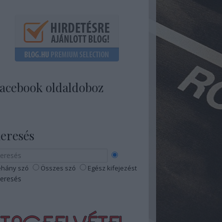
acebook oldaldoboz
eresés
hány szó
Összes szó
Egész kifejezést