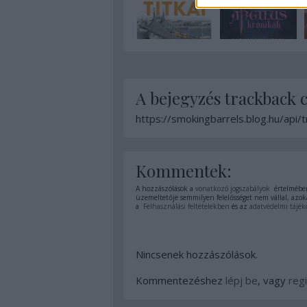
A bejegyzés trackback 
https://smokingbarrels.blog.hu/api
Kommentek:
A hozzászólások a
vonatkozó jogszabályok
értelmében
üzemeltetője semmilyen felelősséget nem vállal, azoka
a
Felhasználási feltételekben
és az
adatvédelmi tájék
Nincsenek hozzászólások.
Kommentezéshez
lépj be
, vagy
regi