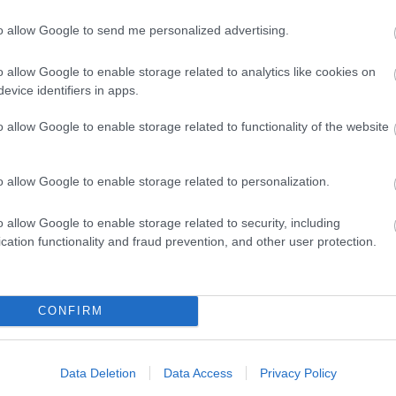
adványt, de mindenkinek, akit érdekel Budapest
to allow Google to send me personalized advertising.
 rászánni az időt, sokat gazdagodhatunk általa.
o allow Google to enable storage related to analytics like cookies on
evice identifiers in apps.
ltából volt lehetőségem elolvasni.
o allow Google to enable storage related to functionality of the website
o allow Google to enable storage related to personalization.
o allow Google to enable storage related to security, including
ó
Kordos Szabolcs
Egy város újabb titkai
cation functionality and fraud prevention, and other user protection.
Szólj hozzá!
CONFIRM
Data Deletion
Data Access
Privacy Policy