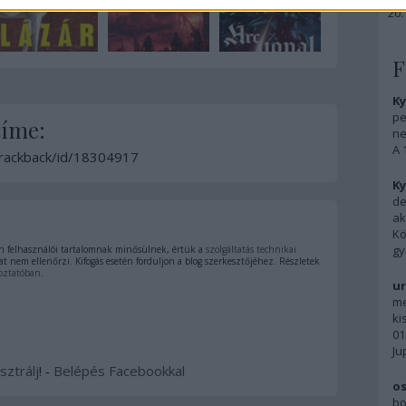
F
Ky
pe
címe:
ne
A 
/trackback/id/18304917
Ky
de
ak
Kö
gy
 felhasználói tartalomnak minősülnek, értük a
szolgáltatás technikai
t nem ellenőrzi. Kifogás esetén forduljon a blog szerkesztőjéhez. Részletek
oztatóban
.
ur
me
ki
01
Ju
sztrálj
! ‐
Belépés Facebookkal
os
bo