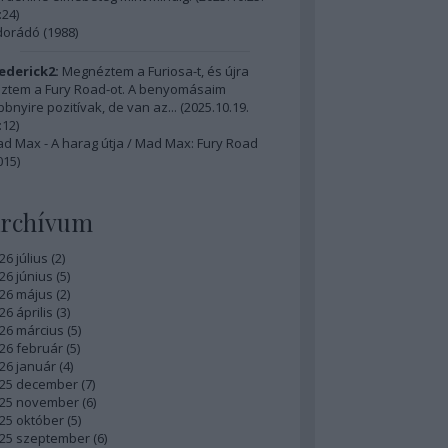
:24
)
dorádó (1988)
ederick2:
Megnéztem a Furiosa-t, és újra
ztem a Fury Road-ot. A benyomásaim
bbnyire pozitívak, de van az...
(
2025.10.19.
:12
)
d Max - A harag útja / Mad Max: Fury Road
015)
rchívum
26 július
(
2
)
26 június
(
5
)
26 május
(
2
)
26 április
(
3
)
26 március
(
5
)
26 február
(
5
)
26 január
(
4
)
25 december
(
7
)
25 november
(
6
)
25 október
(
5
)
25 szeptember
(
6
)