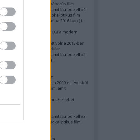
A 10 legjobb második világháborús film
50 posztapokaliptikus film, amit látnod kell #1:
A 10 legkreatívabb posztapokaliptikus film
20 film, amit látnod kellett volna 2016-ban (1.
rész)
Ezért néz ki borzasztóan a CGI a modern
filmekben (is)
15(+1) film, amit látnod kellett volna 2013-ban
A 15 legnagyobb filmes fordulat
50 posztapokaliptikus film, amit látnod kell #2:
10 zombifilm, amit látnod kell
A 10 legjobb gengszterfilm
A 10 legjobb Brad Pitt-film
A 10 legjobb Mel Gibson-film
Az igazi 10 legjobb akciófilm a 2000-es évekből
10 iszonyatos magyar filmcím, amit
megúsztunk 2016-ban
Könyvkritika: Brigitte Hamann: Erzsébet
királyné (2019)
A 10 legjobb Al Pacino - film
50 posztapokaliptikus film, amit látnod kell #3:
10 (nem is annyira) posztapokaliptikus film,
amit látnod kell
10 alulértékelt film - 2. rész
A 10 legjobb Matt Damon-film