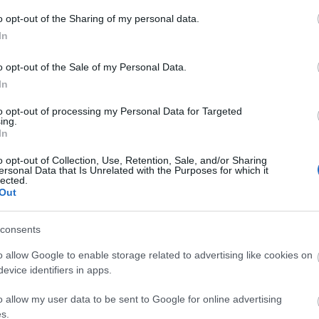
, ahogyan Neumann Jánosról sem közismert, hogy
elődött, és még számos hasonló érdekességről
A
o opt-out of the Sharing of my personal data.
bennünket a szerző. Megidéződnek olyan híres
n
In
r, Batthány Lajos vagy Rejtő Jenő. Olyan legendás
hetünk, mint a Somossy Orfeum - amely a mai
Bo
o opt-out of the Sale of my Personal Data.
ködött -, vagy a budai Disneyland, vagy a
Da
In
egy régen elfelejtett népről, az eraviszkuszokról,
Fi
ól, Ruttkai Éváról és Korda Györgyről is, és akkor
Fi
to opt-out of processing my Personal Data for Targeted
. Végeláthatatlan sorban kerülnek a szemünk elé az
Fi
ing.
Fi
letehetetlen a könyv, amely úgy osztja meg velünk
In
Li
le a bulvár szintjére.
Ma
o opt-out of Collection, Use, Retention, Sale, and/or Sharing
Mo
ersonal Data that Is Unrelated with the Purposes for which it
lév-gép zuhant, volt olyan, amelyet mágnás vagy
lected.
Né
sre kerül a Körszálló is, és még számtalan érdekes
Out
Po
ítségével, amelynek nemcsak a múltját, hanem a
Su
besen bele lehet veszni a történetek tömkelegébe,
Tr
szünk gazdagabbak, irányul rá a figyelmünk olyan
consents
Ju
 feltétlenül fel kell keresnünk. A legérdekesebbek
o allow Google to enable storage related to advertising like cookies on
n, akiknek a sorsát megismerhetjük, félelmetes,
evice identifiers in apps.
A
még egy olyan név is, mint Hopp Ferencé, aki
Föld körüli útjára. Nagyon változatos az épületek
o allow my user data to be sent to Google for online advertising
érdekes történeteket rejtenek a falaik, érdemes
s.
n a történelem szerelmeseinek ajánlom ezt a