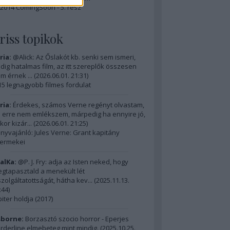
2014 ComingSoon - 5. rész
riss topikok
ria:
@Alick: Az Őslakót kb. senki sem ismeri,
dig hatalmas film, az itt szereplők összesen
m érnek ...
(
2026.06.01. 21:31
)
15 legnagyobb filmes fordulat
ria:
Érdekes, számos Verne regényt olvastam,
 erre nem emlékszem, márpedig ha ennyire jó,
kor kizár...
(
2026.06.01. 21:25
)
nyvajánló: Jules Verne: Grant kapitány
ermekei
alKa:
@P. J. Fry: adja az Isten neked, hogy
gtapasztald a menekült lét
szolgáltatottságát, hátha kev...
(
2025.11.13.
:44
)
piter holdja (2017)
borne:
Borzasztó szocio horror - Eperjes
rderline elmebeteg mint mindig.
(
2025.10.25.