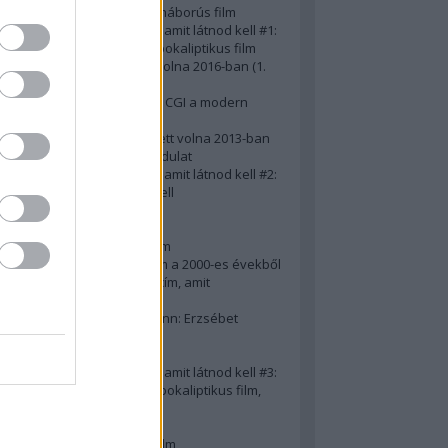
A 10 legjobb második világháborús film
50 posztapokaliptikus film, amit látnod kell #1:
A 10 legkreatívabb posztapokaliptikus film
20 film, amit látnod kellett volna 2016-ban (1.
rész)
Ezért néz ki borzasztóan a CGI a modern
filmekben (is)
15(+1) film, amit látnod kellett volna 2013-ban
A 15 legnagyobb filmes fordulat
50 posztapokaliptikus film, amit látnod kell #2:
10 zombifilm, amit látnod kell
A 10 legjobb gengszterfilm
A 10 legjobb Brad Pitt-film
A 10 legjobb Mel Gibson-film
Az igazi 10 legjobb akciófilm a 2000-es évekből
10 iszonyatos magyar filmcím, amit
megúsztunk 2016-ban
Könyvkritika: Brigitte Hamann: Erzsébet
királyné (2019)
A 10 legjobb Al Pacino - film
50 posztapokaliptikus film, amit látnod kell #3:
10 (nem is annyira) posztapokaliptikus film,
amit látnod kell
10 alulértékelt film - 2. rész
A 10 legjobb Matt Damon-film