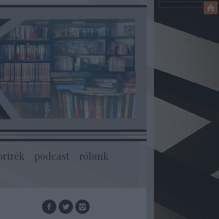
ortrék
podcast
rólunk