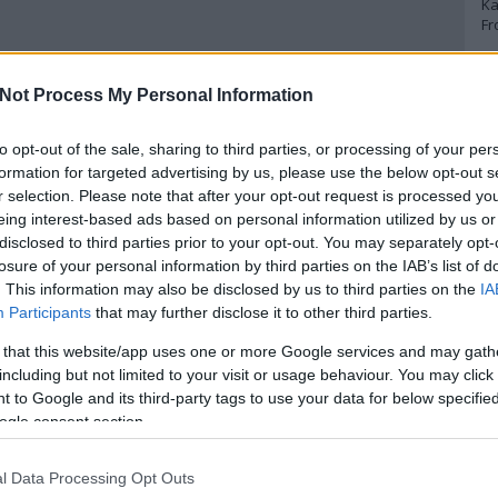
Ka
Fr
A
Not Process My Personal Information
A 
to opt-out of the sale, sharing to third parties, or processing of your per
A
Bo
formation for targeted advertising by us, please use the below opt-out s
Bo
r selection. Please note that after your opt-out request is processed y
Cr
eing interest-based ads based on personal information utilized by us or
Le
disclosed to third parties prior to your opt-out. You may separately opt-
Ma
losure of your personal information by third parties on the IAB’s list of
. This information may also be disclosed by us to third parties on the
IA
A
Participants
that may further disclose it to other third parties.
p
 that this website/app uses one or more Google services and may gath
including but not limited to your visit or usage behaviour. You may click 
An
 to Google and its third-party tags to use your data for below specifi
Di
ogle consent section.
Eg
N
Ör
l Data Processing Opt Outs