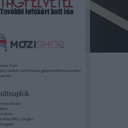
eets from
tps://twitter.com/SmokingBarrelsB/lists/smokin
barrels
ultnaplók
rewolfrulez
aben
nialves
e Man Who Laughs
nnigabi