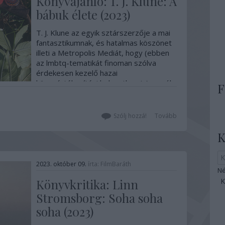
Könyvajánló: T. J. Klune: A
bábuk élete (2023)
T. J. Klune az egyik sztárszerzője a mai
fantasztikumnak, és hatalmas köszönet
illeti a Metropolis Mediát, hogy (ebben
az lmbtq-tematikát finoman szólva
érdekesen kezelő hazai
könyvértékesítési helyzetben is) sorról
F
sorra elhozzák a magyar olvasóknak a
köteteit, ezt a legújabbat ráadásul a
külföldi…
Szólj hozzá!
Tovább
K
2023. október 09.
írta:
FilmBaráth
Né
Könyvkritika: Linn
Stromsborg: Soha soha
soha (2023)