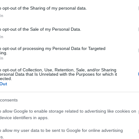
A
o opt-out of the Sharing of my personal data.
n
In
Bo
o opt-out of the Sale of my Personal Data.
Da
In
Fi
Fi
to opt-out of processing my Personal Data for Targeted
Fi
ing.
Fi
In
Li
Ma
o opt-out of Collection, Use, Retention, Sale, and/or Sharing
Mo
ersonal Data that Is Unrelated with the Purposes for which it
lected.
Né
Out
Po
Su
Tr
consents
Ju
o allow Google to enable storage related to advertising like cookies on
evice identifiers in apps.
A
o allow my user data to be sent to Google for online advertising
s.