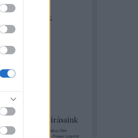
kiket szívesen
ézünk/olvasunk
rosta szerint
rkSide Joint
lmFreak
lmbook
lmtrailer
lmzabáló
sztes megmondja a tutit
gyar Film Adatbázis
zi Mánia app
zze meg az ember!
pcorn & Soda
pernatural Movies
ashnevelés
s & Calzone
 legolvasottabb írásaink
A 20 legjobb posztapokaliptikus film
A 15 legjobb időutazós film - Power szerint