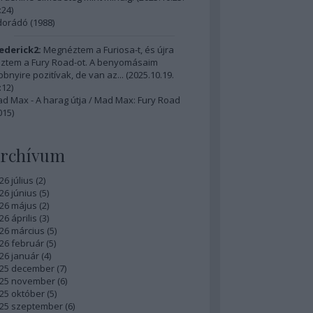
:24
)
dorádó (1988)
ederick2:
Megnéztem a Furiosa-t, és újra
ztem a Fury Road-ot. A benyomásaim
bbnyire pozitívak, de van az...
(
2025.10.19.
:12
)
d Max - A harag útja / Mad Max: Fury Road
015)
rchívum
26 július
(
2
)
26 június
(
5
)
26 május
(
2
)
26 április
(
3
)
26 március
(
5
)
26 február
(
5
)
26 január
(
4
)
25 december
(
7
)
25 november
(
6
)
25 október
(
5
)
25 szeptember
(
6
)