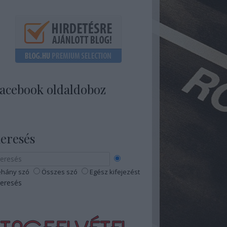
acebook oldaldoboz
eresés
hány szó
Összes szó
Egész kifejezést