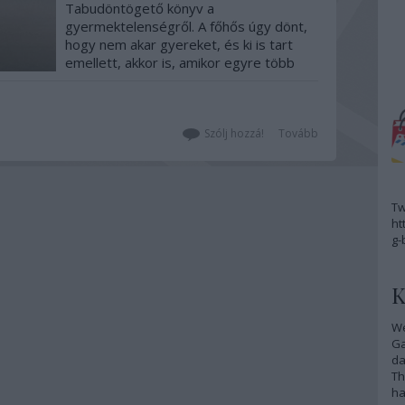
Tabudöntögető könyv a
gyermektelenségről. A főhős úgy dönt,
hogy nem akar gyereket, és ki is tart
emellett, akkor is, amikor egyre több
gyerek születik körülötte, a barátai
pedig családosak lesznek. Nem kell
feltétlenül egyetérteni vele, azonban el
kell fogadni, hogy mindenki saját maga
Szólj hozzá!
Tovább
dönti el,…
Tw
ht
g-
K
We
G
da
Th
ha