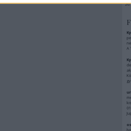
F
Ky
pe
ne
A 
Ky
de
ak
Kö
gy
ur
me
ki
01
Ju
os
bo