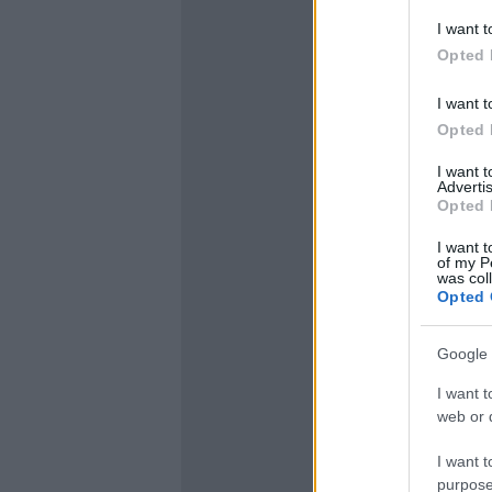
I want t
Opted 
I want t
Opted 
I want 
Advertis
Opted 
I want t
of my P
was col
Opted 
Google 
I want t
web or d
I want t
purpose