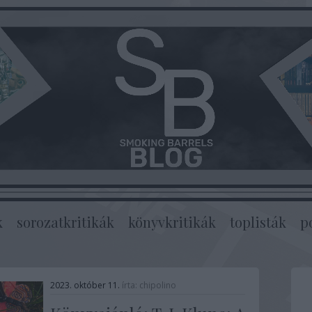
k
sorozatkritikák
könyvkritikák
toplisták
p
2023. október 11.
írta:
chipolino