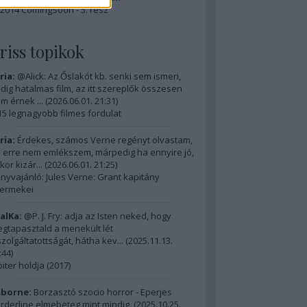
2014 ComingSoon - 5. rész
riss topikok
ria:
@Alick: Az Őslakót kb. senki sem ismeri,
dig hatalmas film, az itt szereplők összesen
m érnek ...
(
2026.06.01. 21:31
)
15 legnagyobb filmes fordulat
ria:
Érdekes, számos Verne regényt olvastam,
 erre nem emlékszem, márpedig ha ennyire jó,
kor kizár...
(
2026.06.01. 21:25
)
nyvajánló: Jules Verne: Grant kapitány
ermekei
alKa:
@P. J. Fry: adja az Isten neked, hogy
gtapasztald a menekült lét
szolgáltatottságát, hátha kev...
(
2025.11.13.
:44
)
piter holdja (2017)
borne:
Borzasztó szocio horror - Eperjes
rderline elmebeteg mint mindig.
(
2025.10.25.