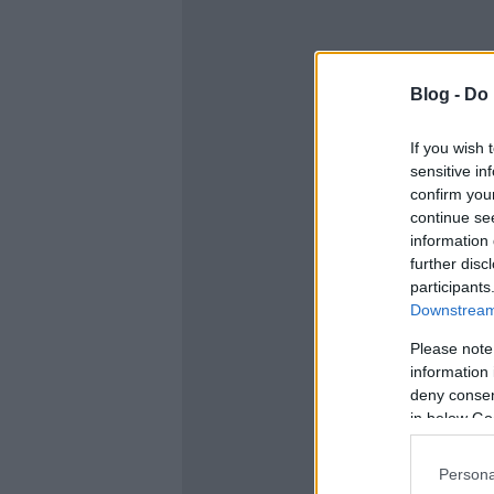
Blog -
Do 
If you wish 
sensitive in
confirm you
continue se
information 
further disc
participants
Downstream 
Please note
information 
deny consent
in below Go
Persona