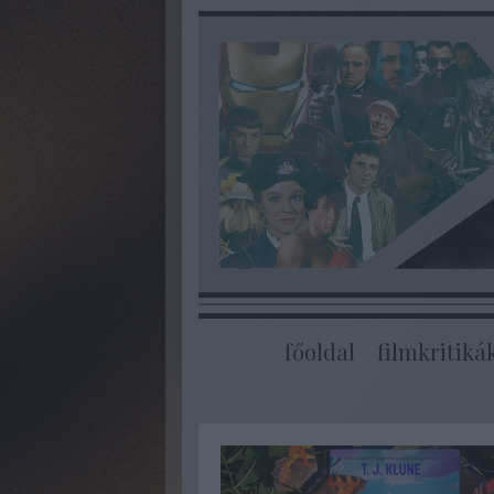
főoldal
filmkritiká