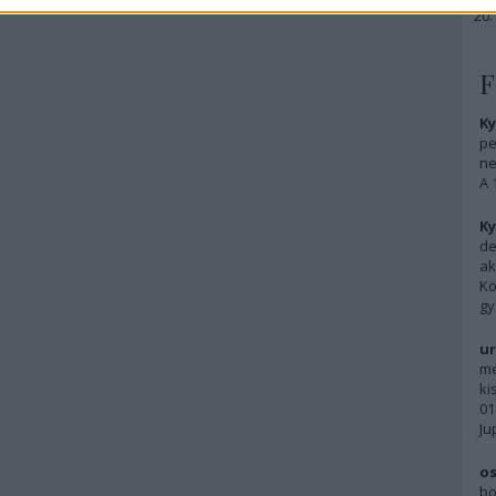
F
Ky
pe
ne
A 
Ky
de
ak
Kö
gy
ur
me
ki
01
Ju
os
bo