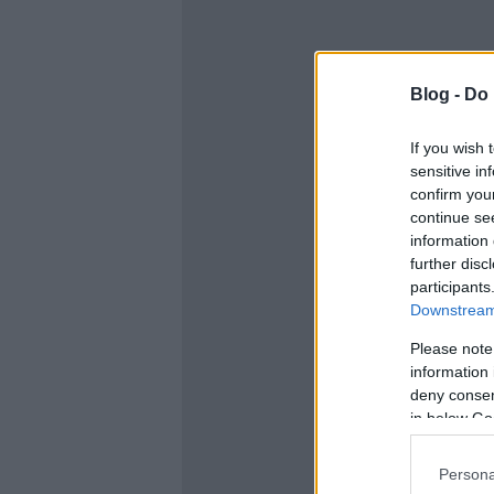
Blog -
Do 
If you wish 
sensitive in
confirm you
continue se
information 
further disc
participants
Downstream 
Please note
information 
deny consent
in below Go
Persona