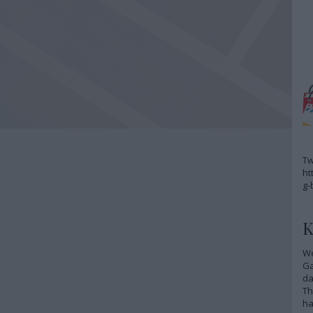
Tw
ht
g-
K
We
G
da
Th
ha