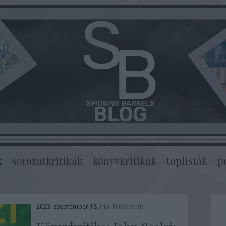
k
sorozatkritikák
könyvkritikák
toplisták
p
2023. szeptember 18.
írta:
FilmBaráth