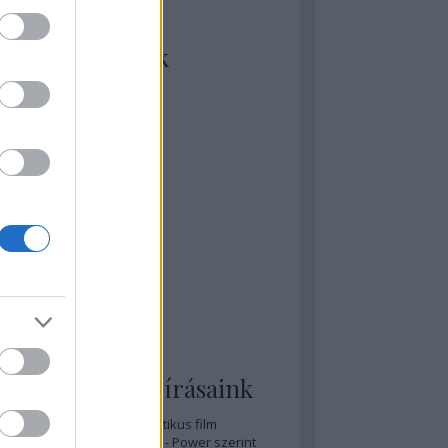
kiket szívesen
ézünk/olvasunk
rosta szerint
rkSide Joint
lmFreak
lmbook
lmtrailer
lmzabáló
sztes megmondja a tutit
gyar Film Adatbázis
zi Mánia app
zze meg az ember!
pcorn & Soda
pernatural Movies
ashnevelés
s & Calzone
 legolvasottabb írásaink
A 20 legjobb posztapokaliptikus film
A 15 legjobb időutazós film - Power szerint