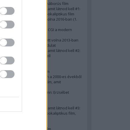
A 10 legjobb második világháborús film
50 posztapokaliptikus film, amit látnod kell #1:
A 10 legkreatívabb posztapokaliptikus film
20 film, amit látnod kellett volna 2016-ban (1.
rész)
Ezért néz ki borzasztóan a CGI a modern
filmekben (is)
15(+1) film, amit látnod kellett volna 2013-ban
A 15 legnagyobb filmes fordulat
50 posztapokaliptikus film, amit látnod kell #2:
10 zombifilm, amit látnod kell
A 10 legjobb gengszterfilm
A 10 legjobb Brad Pitt-film
A 10 legjobb Mel Gibson-film
Az igazi 10 legjobb akciófilm a 2000-es évekből
10 iszonyatos magyar filmcím, amit
megúsztunk 2016-ban
Könyvkritika: Brigitte Hamann: Erzsébet
királyné (2019)
A 10 legjobb Al Pacino - film
50 posztapokaliptikus film, amit látnod kell #3:
10 (nem is annyira) posztapokaliptikus film,
amit látnod kell
10 alulértékelt film - 2. rész
A 10 legjobb Matt Damon-film