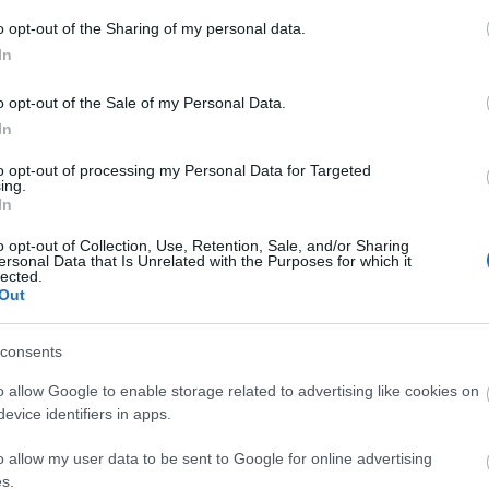
A
o opt-out of the Sharing of my personal data.
n
In
Bo
o opt-out of the Sale of my Personal Data.
Da
In
Fi
Fi
to opt-out of processing my Personal Data for Targeted
Fi
ing.
Fi
In
Li
Ma
o opt-out of Collection, Use, Retention, Sale, and/or Sharing
Mo
ersonal Data that Is Unrelated with the Purposes for which it
lected.
Né
Out
Po
Su
Tr
consents
Ju
o allow Google to enable storage related to advertising like cookies on
evice identifiers in apps.
A
o allow my user data to be sent to Google for online advertising
s.