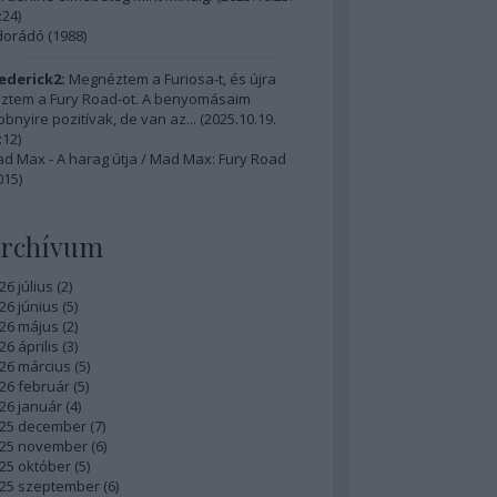
:24
)
dorádó (1988)
ederick2:
Megnéztem a Furiosa-t, és újra
ztem a Fury Road-ot. A benyomásaim
bbnyire pozitívak, de van az...
(
2025.10.19.
:12
)
d Max - A harag útja / Mad Max: Fury Road
015)
rchívum
26 július
(
2
)
26 június
(
5
)
26 május
(
2
)
26 április
(
3
)
26 március
(
5
)
26 február
(
5
)
26 január
(
4
)
25 december
(
7
)
25 november
(
6
)
25 október
(
5
)
25 szeptember
(
6
)