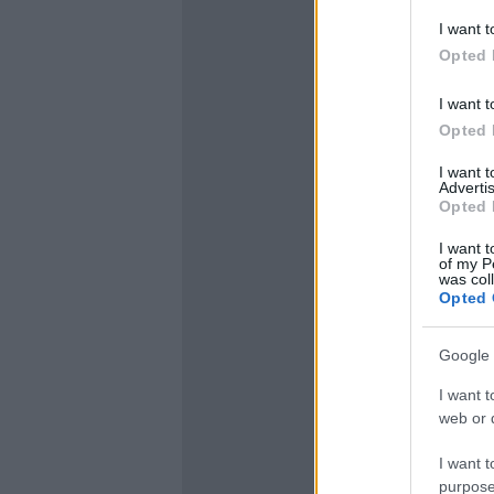
I want t
Opted 
I want t
Opted 
I want 
Advertis
Opted 
I want t
of my P
was col
Opted 
Google 
I want t
web or d
I want t
purpose