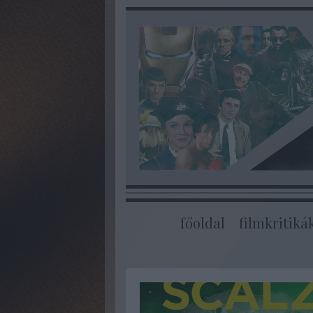
főoldal
filmkritiká