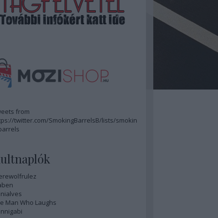
eets from
tps://twitter.com/SmokingBarrelsB/lists/smokin
barrels
ultnaplók
rewolfrulez
aben
nialves
e Man Who Laughs
nnigabi