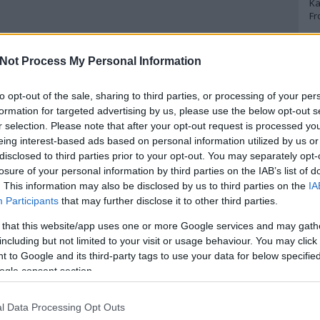
Ka
Fr
A
Not Process My Personal Information
A 
to opt-out of the sale, sharing to third parties, or processing of your per
A
Bo
formation for targeted advertising by us, please use the below opt-out s
Bo
r selection. Please note that after your opt-out request is processed y
Cr
eing interest-based ads based on personal information utilized by us or
Le
disclosed to third parties prior to your opt-out. You may separately opt-
Ma
losure of your personal information by third parties on the IAB’s list of
. This information may also be disclosed by us to third parties on the
IA
A
Participants
that may further disclose it to other third parties.
p
 that this website/app uses one or more Google services and may gath
including but not limited to your visit or usage behaviour. You may click 
An
 to Google and its third-party tags to use your data for below specifi
Di
ogle consent section.
Eg
N
Ör
l Data Processing Opt Outs