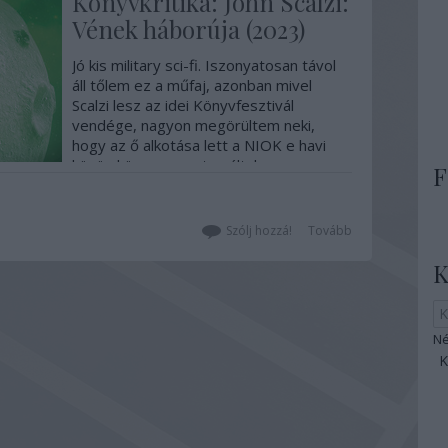
Könyvkritika: John Scalzi:
Vének háborúja (2023)
Jó kis military sci-fi. Iszonyatosan távol
áll tőlem ez a műfaj, azonban mivel
Scalzi lesz az idei Könyvfesztivál
vendége, nagyon megörültem neki,
hogy az ő alkotása lett a NIOK e havi
közös könyve, mert ezáltal
F
lehetőségem nyílt arra, hogy kilépjek a
komfortzónámból, és nem bántam meg.
Akciódús,…
Szólj hozzá!
Tovább
K
Né