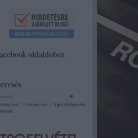
acebook oldaldoboz
eresés
hány szó
Összes szó
Egész kifejezést