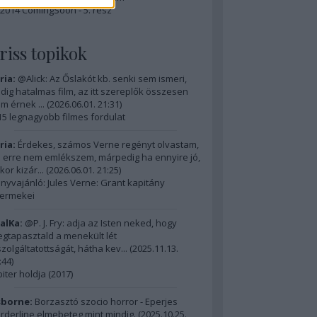
2014 ComingSoon - 5. rész
riss topikok
ria:
@Alick: Az Őslakót kb. senki sem ismeri,
dig hatalmas film, az itt szereplők összesen
m érnek ...
(
2026.06.01. 21:31
)
15 legnagyobb filmes fordulat
ria:
Érdekes, számos Verne regényt olvastam,
 erre nem emlékszem, márpedig ha ennyire jó,
kor kizár...
(
2026.06.01. 21:25
)
nyvajánló: Jules Verne: Grant kapitány
ermekei
alKa:
@P. J. Fry: adja az Isten neked, hogy
gtapasztald a menekült lét
szolgáltatottságát, hátha kev...
(
2025.11.13.
:44
)
piter holdja (2017)
borne:
Borzasztó szocio horror - Eperjes
rderline elmebeteg mint mindig.
(
2025.10.25.