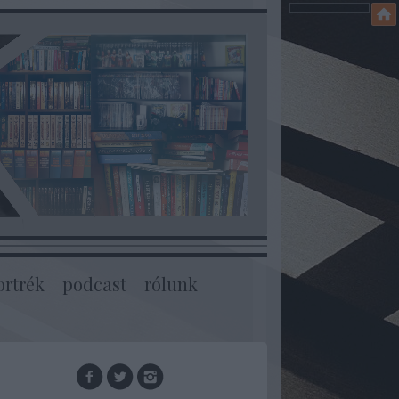
ortrék
podcast
rólunk