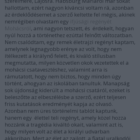
szerelmére, Lajosra. Habsburg Máriáról már sokat
hallottam, ezért nagyon kíváncsi voltam rá, azonban
az érdeklődésemet a szerző keltette fel mégis, akinek
nemrégiben olvastam egy
ifjúsági regényét
Mohácsról
, ami nagyon tetszett, és érdekelt, hogyan
nyúl hozzá a történethez ezúttal felnőtt változatban.
Nem csalódtam, egy remek életrajzi regényt kaptam,
amelynek legnagyobb erénye az volt, hogy nem
ítélkezett a királynő felett, és kiváló stílusban
megmutatta, milyen közvetlen okok vezetettek el a
mohácsi csatavesztéshez, valamint arra is
rámutatott, hogy nem biztos, hogy minden úgy
történt, ahogyan az iskolában tanultuk. Manapság
sok újdonság kiderült a mohácsi csatáról, ezeket is
beleszőtte az elbeszélésbe a szerző, ezért teljesen
friss kutatások eredményét kapja az olvasó.
Azonban nem üres történelmi tablót kaptunk,
hanem egy élettel teli regényt, amely közel hozza
hozzánk a tragédia kiváltó okait, valamint azt is,
hogy milyen volt az élet a királyi udvarban
akkoriban. Mert az élet az zajlott, a fiatal uralkodói