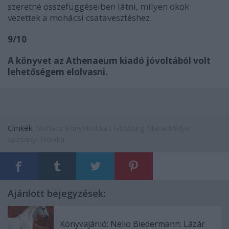
szeretné összefüggéseiben látni, milyen okok
vezettek a mohácsi csatavesztéshez.
9/10
A könyvet az Athenaeum kiadó jóvoltából volt
lehetőségem elolvasni.
Címkék:
Mohács
Könyvkritika
Habsburg Mária
Miklya
Luzsányi Mónika
Ajánlott bejegyzések:
Könyvajánló: Nelio Biedermann: Lázár