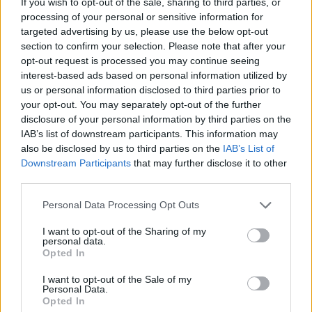
If you wish to opt-out of the sale, sharing to third parties, or
közeledő tragédia ellen...
processing of your personal or sensitive information for
targeted advertising by us, please use the below opt-out
Érdekes keretet ad a történetnek az az írói fogás,
section to confirm your selection. Please note that after your
hogy az idős Mária emlékszik vissza a Budán töltött
opt-out request is processed you may continue seeing
évekre, a kezdetektől egészen a szomorú végjátékig,
interest-based ads based on personal information utilized by
amelynek során megismerhetjük a fiatalok
us or personal information disclosed to third parties prior to
rakoncátlanságát, de ugyanakkor sokszor
your opt-out. You may separately opt-out of the further
megdöbbentő felnőttségét is. Lajos tisztában volt
disclosure of your personal information by third parties on the
azzal, hogy Máriának jobbak az uralkodói
IAB’s list of downstream participants. This information may
képességei, mint az övé, ezért hallgatott rá, az ifjú
also be disclosed by us to third parties on the
IAB’s List of
királynő pedig meg is próbált mindent, hogy rendbe
Downstream Participants
that may further disclose it to other
tegye a királyság pénzügyeit, azonban erre sajnos
third parties.
nem volt elég ideje. A magyar urak viselkedésével,
széthúzásával és birtokéhségével nem tudott mit
Please note that this website/app uses one or more Google
Personal Data Processing Opt Outs
kezdeni, ezek letöréséhez nem voltak elég erősek
services and may gather and store information including but
Lajossal, hiszen túl fiatalok és tapasztalatlanok
not limited to your visit or usage behaviour. You may click to
I want to opt-out of the Sharing of my
personal data.
grant or deny consent to Google and its third-party tags to
voltak még. Szomorú végignézni, hogyan látja be a
Opted In
use your data for below specified purposes in below Google
már idős Mária, hogy milyen hibákat követett el
consent section.
fiatal korában, de abban a helyzetben egy már
I want to opt-out of the Sale of my
Personal Data.
tapasztalt uralkodónak is nehéz dolga lett volna,
Opted In
nemhogy egy okos, de tapasztalatlan fiatal lánynak.