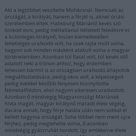
Aki a legtöbbet veszítette Mohácsnál. Nemcsak az
országát, a királyát, hanem a férjét is, akivel óriási
szerelemben éltek. Habsburg Máriáról kevés szó
szokott esni, pedig méltatlanul ítéltetett feledésre ez
a különleges királynő, hiszen kiemelkedően
tehetséges uralkodó volt, ha csak rajta múlt volna,
nagyon sok minden másként alakult volna a magyar
történelemben. Azonban túl fiatal volt, túl kevés idő
adatott neki a trónon ahhoz, hogy érdemben
tehessen bármit is az országban uralkodó állapotok
megváltoztatására, pedig okos volt, a képességeit
pedig évekkel később fényesen bizonyította
Németalföldön, ahol nagyon sikeresen uralkodott.
Azonban ő mindvégig Magyarországi Máriának
hívta magát, magyar királynő maradt élete végéig,
dacára annak, hogy férje halála után nem sokkal el
kellett hagynia országát. Soha többet nem ment újra
férjhez, pedig megtehette volna, ő azonban
mindvégig gyászruhát hordott, így emlékezve élete