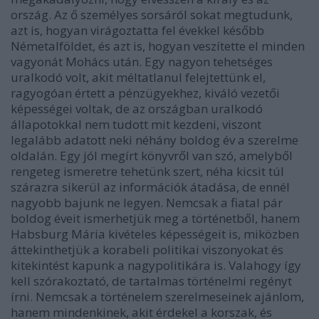
ország. Az ő személyes sorsáról sokat megtudunk,
azt is, hogyan virágoztatta fel évekkel később
Németalföldet, és azt is, hogyan veszítette el minden
vagyonát Mohács után. Egy nagyon tehetséges
uralkodó volt, akit méltatlanul felejtettünk el,
ragyogóan értett a pénzügyekhez, kiváló vezetői
képességei voltak, de az országban uralkodó
állapotokkal nem tudott mit kezdeni, viszont
legalább adatott neki néhány boldog év a szerelme
oldalán. Egy jól megírt könyvről van szó, amelyből
rengeteg ismeretre tehetünk szert, néha kicsit túl
szárazra sikerül az információk átadása, de ennél
nagyobb bajunk ne legyen. Nemcsak a fiatal pár
boldog éveit ismerhetjük meg a történetből, hanem
Habsburg Mária kivételes képességeit is, miközben
áttekinthetjük a korabeli politikai viszonyokat és
kitekintést kapunk a nagypolitikára is. Valahogy így
kell szórakoztató, de tartalmas történelmi regényt
írni. Nemcsak a történelem szerelmeseinek ajánlom,
hanem mindenkinek, akit érdekel a korszak, és