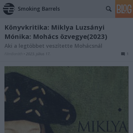
Smoking Barrels
Könyvkritika: Miklya Luzsányi
Mónika: Mohács özvegye(2023)
Aki a legtöbbet veszítette Mohácsnál
FilmBaráth
•
2023. július 17.
1