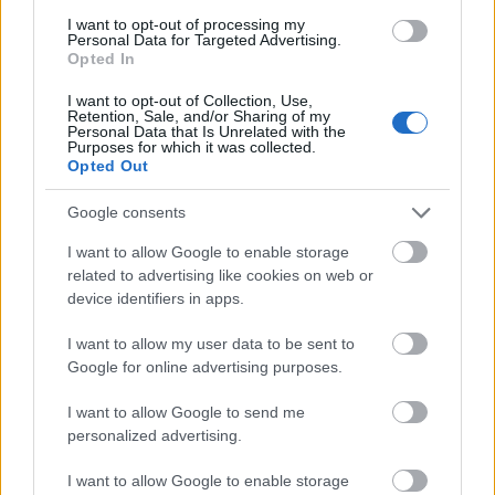
Habár a dráma mindvégig áthatja a történetet, a
I want to opt-out of processing my
Personal Data for Targeted Advertising.
fiatalkori időszakból mégis sugárzik az életöröm, a
Opted In
királyi pár sugárzóan szerelmes és bizakodó volt,
hitték, hogy megváltoztathatják az országot, ketten
I want to opt-out of Collection, Use,
együtt legyőznek minden nehézséget.
Retention, Sale, and/or Sharing of my
Personal Data that Is Unrelated with the
Purposes for which it was collected.
Mohács árnyékában egy történet sohasem lehet
Opted Out
vidám, azonban mégis sikerült bemutatni azt a
boldogságot, amelyben a körülmények közepette is
Google consents
élt a fiatal uralkodó pár, azonban ez nem mégsem
I want to allow Google to enable storage
egy romantikus regény, sajnos a valóság egyre
related to advertising like cookies on web or
inkább úrrá lesz a történeten. Sokféle szempontból
device identifiers in apps.
vizsgálja meg a szerző, hogy miként jutottunk el a
tragikus csatáig, milyen események vezettek odáig,
I want to allow my user data to be sent to
kik voltak a főszereplők a politikai játszmákban, és
Google for online advertising purposes.
sokféle új ismeretre tehetünk szert a korszakról.
Ugyanakkor van olyan szereplő is, akiről kiderül,
I want to allow Google to send me
hogy korántsem volt olyan, mint amilyennek idáig
personalized advertising.
ismertük, erre a legjobb példa Török Bálint, akiről
kiderül, hogy egyáltalán nem volt feddhetetlen hős,
I want to allow Google to enable storage