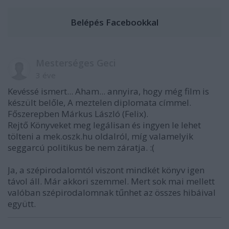
Mesterséges Geci
3 éve
Kevéssé ismert... Aham... annyira, hogy még film is
készült belőle, A meztelen diplomata címmel.
Főszerepben Márkus László (Felix).
Rejtő Könyveket meg legálisan és ingyen le lehet
tölteni a mek.oszk.hu oldalról, míg valamelyik
seggarcú politikus be nem záratja. :(
Ja, a szépirodalomtól viszont mindkét könyv igen
távol áll. Már akkori szemmel. Mert sok mai mellett
valóban szépirodalomnak tűnhet az összes hibáival
együtt.