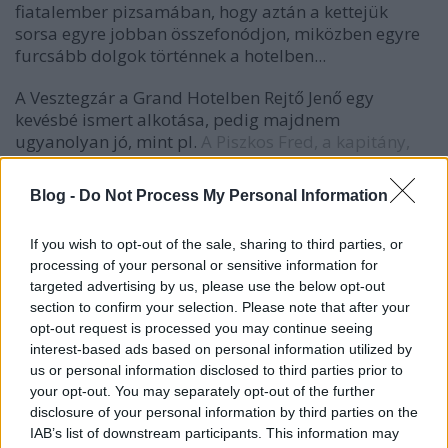
fiatalember pizsamában, hogy aztán a kettejük
sorsa egyre jobban összefonódjon, miközben egyre
furcsább dolgok történnek a hotelben...
A Vesztegzár a Grand Hotelben Rejtő Jenő egy
kevésbé ismert alkotása, pedig majdnem
ugyanolyan jó, mint pl.
A Piszkos Fred, a kapitány,
istenien lehet rajta szórakozni. Jómagam együltő
helyemben olvastam végig, és sokszor hangosan
Blog -
Do Not Process My Personal Information
nevettem közben, mert annyira vicces alkotásról van
szó. Ponyvairodalom ugyan, de annak egy olyan
If you wish to opt-out of the sale, sharing to third parties, or
magas szinten művelt módozata, hogy már eléri a
processing of your personal or sensitive information for
szépirodalom szintjét, nem véletlen, hogy Rejtő Jenő
targeted advertising by us, please use the below opt-out
munkássága iránt a mai napig fennmaradt az
section to confirm your selection. Please note that after your
érdeklődés, kiállta az idő próbáját az életmű. A
opt-out request is processed you may continue seeing
Grand Hotelben nagyon érdekes nyomozás zajlik,
interest-based ads based on personal information utilized by
miközben folyamatosan bonyolódnak a szálak,
us or personal information disclosed to third parties prior to
amelyek közül a legfergetegesebb az, ahogyan a
your opt-out. You may separately opt-out of the further
főszereplő fiatalember próbál ruhához jutni,
disclosure of your personal information by third parties on the
amelynek során rendkívül humoros helyzetekbe
IAB’s list of downstream participants. This information may