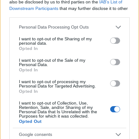
kerül. Kiszámíthatatlan csavarok sora követi
also be disclosed by us to third parties on the
IAB’s List of
egymást a történetben, mindenki gyanús lesz, hogy
Downstream Participants
that may further disclose it to other
aztán egy mindennél bravúrosabb végjáték során
third parties.
mindenre fény derüljön. Nem fekszi meg a gyomrot
Please note that this website/app uses one or more Google
a sztori, a cél a szórakoztatás, nem az
Personal Data Processing Opt Outs
services and may gather and store information including but
elgondolkodtatás, de a jól eltalált karakterek és a
not limited to your visit or usage behaviour. You may click to
I want to opt-out of the Sharing of my
nem hétköznapi események miatt egyáltalán nem
personal data.
grant or deny consent to Google and its third-party tags to
felejthető alkotáshoz van szerencsénk. Brilliáns
Opted In
use your data for below specified purposes in below Google
történetvezetés, kacagtató helyzet és
consent section.
I want to opt-out of the Sale of my
jellemkomikumok sora, hihetetlenül pergő
Personal Data.
párbeszédek, van itt minden, ami igazán rejtőivé tud
Opted In
tenni egy könyvet. Aki még nem tette, olvassa el ezt a
történetet, biztosan nem fog csalódni benne, tömény
I want to opt-out of processing my
Personal Data for Targeted Advertising.
humorbomba, igényes szórakoztatás lesz a jutalma.
Opted In
Egy igazi csemege a Tigrisvér, hiszen Rejtő Jenő
I want to opt-out of Collection, Use,
Retention, Sale, and/or Sharing of my
westernregényei nincsenek benne annyira a
Personal Data that Is Unrelated with the
köztudatban, mint egyéb alkotásai. Ez a történet egy
Purposes for which it was collected.
Opted Out
gyáva fiatalemberről, Robinról szól, akinek életét
alapvetően változtatja meg, hogy nevelőapja egy
Google consents
napon elmondja neki, hogy ő a híres bandita, a