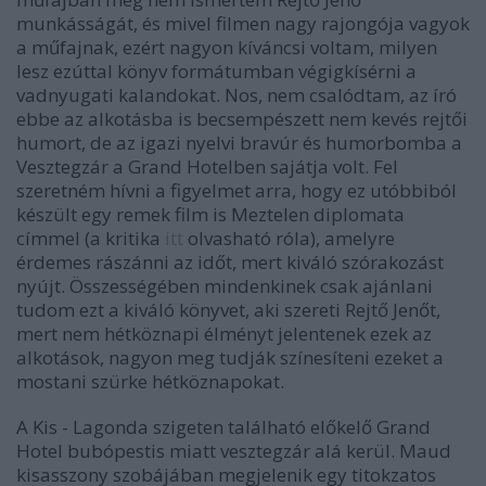
munkásságát, és mivel filmen nagy rajongója vagyok
a műfajnak, ezért nagyon kíváncsi voltam, milyen
lesz ezúttal könyv formátumban végigkísérni a
vadnyugati kalandokat. Nos, nem csalódtam, az író
ebbe az alkotásba is becsempészett nem kevés rejtői
humort, de az igazi nyelvi bravúr és humorbomba a
Vesztegzár a Grand Hotelben sajátja volt. Fel
szeretném hívni a figyelmet arra, hogy ez utóbbiból
készült egy remek film is Meztelen diplomata
címmel (a kritika
itt
olvasható róla), amelyre
érdemes rászánni az időt, mert kiváló szórakozást
nyújt. Összességében mindenkinek csak ajánlani
tudom ezt a kiváló könyvet, aki szereti Rejtő Jenőt,
mert nem hétköznapi élményt jelentenek ezek az
alkotások, nagyon meg tudják színesíteni ezeket a
mostani szürke hétköznapokat.
A Kis - Lagonda szigeten található előkelő Grand
Hotel bubópestis miatt vesztegzár alá kerül. Maud
kisasszony szobájában megjelenik egy titokzatos