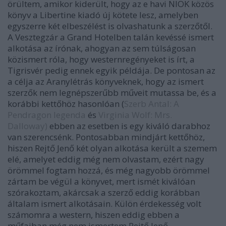
örültem, amikor kiderült, hogy az e havi NIOK közös
könyv a Libertine kiadó új kötete lesz, amelyben
egyszerre két elbeszélést is olvashatunk a szerzőtől.
A Vesztegzár a Grand Hotelben talán kevéssé ismert
alkotása az írónak, ahogyan az sem túlságosan
közismert róla, hogy westernregényeket is írt, a
Tigrisvér pedig ennek egyik példája. De pontosan az
a célja az Aranylétrás könyveknek, hogy az ismert
szerzők nem legnépszerűbb műveit mutassa be, és a
korábbi kettőhöz hasonlóan (
Szerb Antal: A
Pendragon legenda
és
Virginia Wolf: Mrs.
Dalloway)
ebben az esetben is egy kiváló darabhoz
van szerencsénk. Pontosabban mindjárt kettőhöz,
hiszen Rejtő Jenő két olyan alkotása került a szemem
elé, amelyet eddig még nem olvastam, ezért nagy
örömmel fogtam hozzá, és még nagyobb örömmel
zártam be végül a könyvet, mert ismét kiválóan
szórakoztam, akárcsak a szerző eddig korábban
általam ismert alkotásain. Külön érdekesség volt
számomra a western, hiszen eddig ebben a
műfajban még nem ismertem Rejtő Jenő