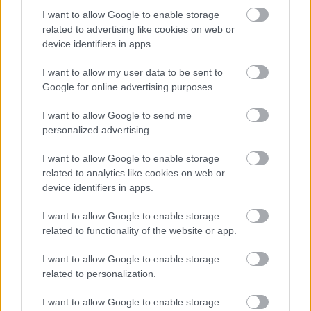
Tigris fia. Elindul, hogy bosszút álljon, azonban
I want to allow Google to enable storage
hiába próbál banditaként élni és cselekedni, az igazi
related to advertising like cookies on web or
tulajdonságai nem merülnek feledésbe, csak
device identifiers in apps.
látszólag változik meg, valójában nem is olyan rossz
ember, mint amilyennek látszik. Természetesen ez
I want to allow my user data to be sent to
feltűnik egy fiatal hölgynek is, akit túszul ejt, és
Google for online advertising purposes.
egyáltalán nem mellesleg annak az embernek a
lánya, aki egykoron az igazságszolgáltatás kezébe
I want to allow Google to send me
adta az édesapját. Bonyolódnak a szálak itt is
personalized advertising.
emberesen, sokszor nem könnyű követni az
I want to allow Google to enable storage
eseményeket, de a szórakoztatás egyetlen percig
related to analytics like cookies on web or
sincs veszélyben, igazi vadnyugati kalandot kapunk
device identifiers in apps.
a szerzőtől.
I want to allow Google to enable storage
Nagyon érdekes volt egymás után olvasni ezeket az
related to functionality of the website or app.
alkotásokat, hiszen az egyik egy magával ragadó,
igazi Rejtő Jenő-mű, a másik pedig egy talán nem
I want to allow Google to enable storage
annyira maradandó írásmű, viszont a szórakoztató
related to personalization.
faktor az utóbbi esetben is elsőrangú. Azért
születtek ezek a művek, hogy kikapcsolják az olvasót
I want to allow Google to enable storage