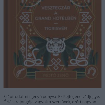
Szépirodalmi igényű ponyva. Ez Rejtő Jenő védjegye.
Óriási rajongója vagyok a szerzőnek, ezért nagyon