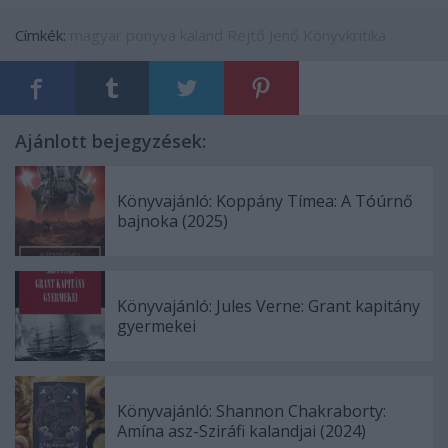
Címkék:
magyar
ponyva
kaland
Rejtő Jenő
Könyvkritika
Ajánlott bejegyzések:
Könyvajánló: Koppány Tímea: A Tóúrnő
bajnoka (2025)
Könyvajánló: Jules Verne: Grant kapitány
gyermekei
Könyvajánló: Shannon Chakraborty:
Amína asz-Sziráfi kalandjai (2024)