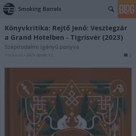
Smoking Barrels
Könyvkritika: Rejtő Jenő: Vesztegzár
a Grand Hotelben - Tigrisvér (2023)
Szépirodalmi igényű ponyva
FilmBaráth
•
2023. április 12.
2