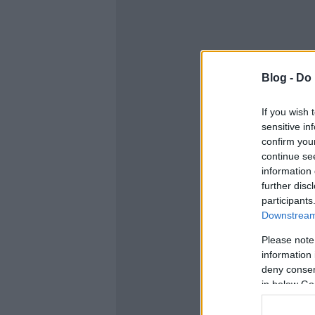
Blog -
Do 
If you wish 
sensitive in
confirm you
continue se
information 
further disc
participants
Downstream 
Please note
information 
deny consent
in below Go