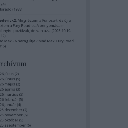
:24
)
dorádó (1988)
ederick2:
Megnéztem a Furiosa-t, és újra
ztem a Fury Road-ot. A benyomásaim
bbnyire pozitívak, de van az...
(
2025.10.19.
:12
)
d Max - A harag útja / Mad Max: Fury Road
015)
rchívum
26 július
(
2
)
26 június
(
5
)
26 május
(
2
)
26 április
(
3
)
26 március
(
5
)
26 február
(
5
)
26 január
(
4
)
25 december
(
7
)
25 november
(
6
)
25 október
(
5
)
25 szeptember
(
6
)