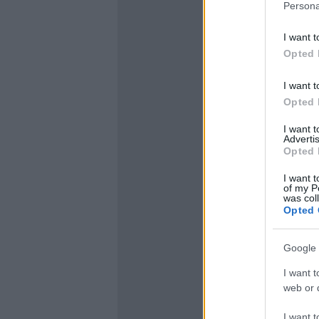
Persona
I want t
Opted 
I want t
Opted 
I want 
Advertis
Opted 
I want t
of my P
was col
Opted 
Google 
I want t
web or d
I want t