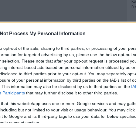
Ka
Fr
A
Not Process My Personal Information
A 
A
Bo
to opt-out of the sale, sharing to third parties, or processing of your per
Bo
formation for targeted advertising by us, please use the below opt-out s
Cr
r selection. Please note that after your opt-out request is processed y
Le
eing interest-based ads based on personal information utilized by us or
Ma
disclosed to third parties prior to your opt-out. You may separately opt-
losure of your personal information by third parties on the IAB’s list of
A
. This information may also be disclosed by us to third parties on the
IA
p
Participants
that may further disclose it to other third parties.
 that this website/app uses one or more Google services and may gath
An
including but not limited to your visit or usage behaviour. You may click 
Di
 to Google and its third-party tags to use your data for below specifi
Eg
N
ogle consent section.
Ör