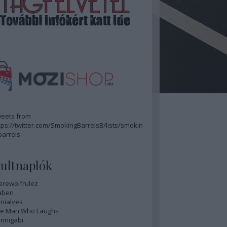
eets from
tps://twitter.com/SmokingBarrelsB/lists/smokin
barrels
ultnaplók
rewolfrulez
aben
nialves
e Man Who Laughs
nnigabi