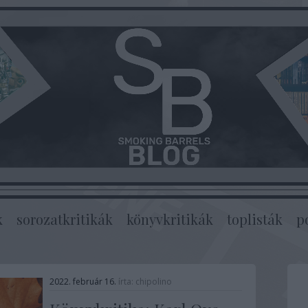
k
sorozatkritikák
könyvkritikák
toplisták
p
2022. február 16.
írta:
chipolino