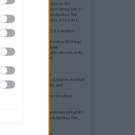
A 10 legjobb második világháborús film
50 posztapokaliptikus film, amit látnod kell #1:
A 10 legkreatívabb posztapokaliptikus film
20 film, amit látnod kellett volna 2016-ban (1.
rész)
Ezért néz ki borzasztóan a CGI a modern
filmekben (is)
15(+1) film, amit látnod kellett volna 2013-ban
A 15 legnagyobb filmes fordulat
50 posztapokaliptikus film, amit látnod kell #2:
10 zombifilm, amit látnod kell
A 10 legjobb gengszterfilm
A 10 legjobb Brad Pitt-film
A 10 legjobb Mel Gibson-film
Az igazi 10 legjobb akciófilm a 2000-es évekből
10 iszonyatos magyar filmcím, amit
megúsztunk 2016-ban
Könyvkritika: Brigitte Hamann: Erzsébet
királyné (2019)
A 10 legjobb Al Pacino - film
50 posztapokaliptikus film, amit látnod kell #3:
10 (nem is annyira) posztapokaliptikus film,
amit látnod kell
10 alulértékelt film - 2. rész
A 10 legjobb Matt Damon-film