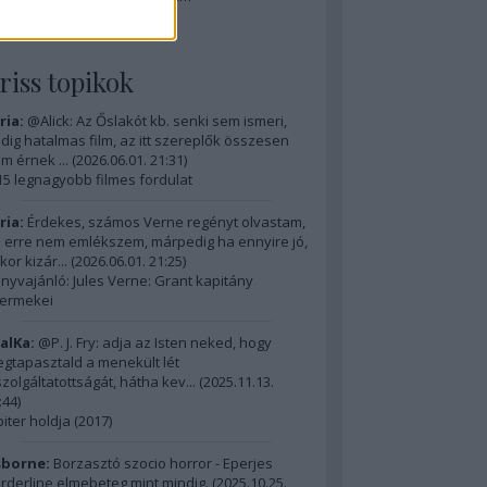
2014 ComingSoon - 5. rész
riss topikok
ria:
@Alick: Az Őslakót kb. senki sem ismeri,
dig hatalmas film, az itt szereplők összesen
m érnek ...
(
2026.06.01. 21:31
)
15 legnagyobb filmes fordulat
ria:
Érdekes, számos Verne regényt olvastam,
 erre nem emlékszem, márpedig ha ennyire jó,
kor kizár...
(
2026.06.01. 21:25
)
nyvajánló: Jules Verne: Grant kapitány
ermekei
alKa:
@P. J. Fry: adja az Isten neked, hogy
gtapasztald a menekült lét
szolgáltatottságát, hátha kev...
(
2025.11.13.
:44
)
piter holdja (2017)
borne:
Borzasztó szocio horror - Eperjes
rderline elmebeteg mint mindig.
(
2025.10.25.