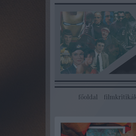
főoldal
filmkritiká