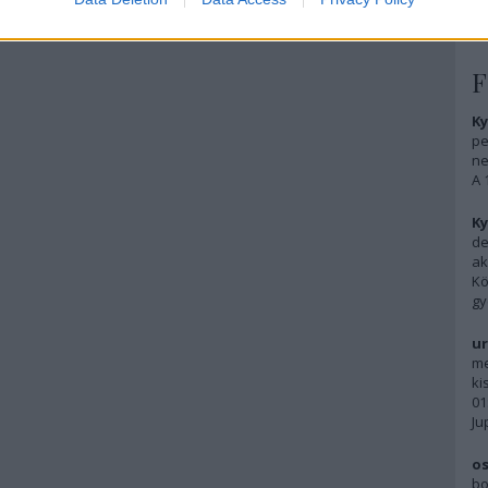
F
Ky
pe
ne
A 
Ky
de
ak
Kö
gy
ur
me
ki
01
Ju
os
bo