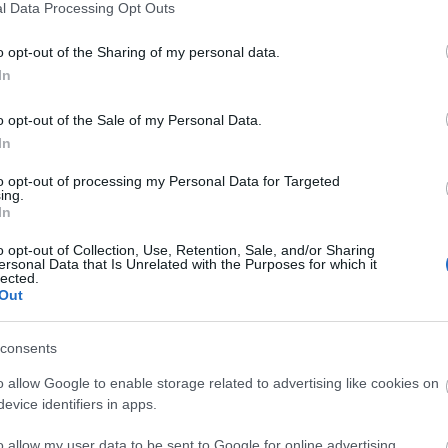
l Data Processing Opt Outs
A
n
o opt-out of the Sharing of my personal data.
In
Bo
Da
o opt-out of the Sale of my Personal Data.
Fi
In
Fi
Fi
to opt-out of processing my Personal Data for Targeted
Fi
ing.
Li
In
Ma
Mo
o opt-out of Collection, Use, Retention, Sale, and/or Sharing
Né
ersonal Data that Is Unrelated with the Purposes for which it
Po
lected.
Su
Out
Tr
Ju
consents
A
o allow Google to enable storage related to advertising like cookies on
evice identifiers in apps.
o allow my user data to be sent to Google for online advertising