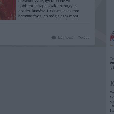
mesekönyvbe, így utánanézve
döbbenten tapasztaltam, hogy az
eredeti kiadása 1991-es, azaz már
harminc éves, én mégis csak most
futottam bele. Leginkább a borítója
ragadta meg a figyelmemet, illetve a
szerző személye, akitől egy ideje
terveztem már olvasni, így…
Szólj hozzá!
Tovább
Tw
ht
g-
K
We
G
da
Th
ha