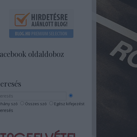
acebook oldaldoboz
eresés
hány szó
Összes szó
Egész kifejezést