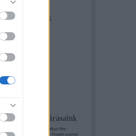
kiket szívesen
ézünk/olvasunk
rosta szerint
rkSide Joint
lmFreak
lmbook
lmtrailer
lmzabáló
sztes megmondja a tutit
gyar Film Adatbázis
zi Mánia app
zze meg az ember!
pcorn & Soda
pernatural Movies
ashnevelés
s & Calzone
 legolvasottabb írásaink
A 20 legjobb posztapokaliptikus film
A 15 legjobb időutazós film - Power szerint