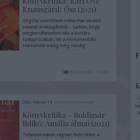
Könyvkritika: Karl Ove
Knausgård: Ősz (2021)
Régóta szerettem volna már olvasni
valamit Knausgårdtól – tudom, hogy
megkerülhetetlen név a kortárs
szépprózában, de a monumentális
Harcomtól eddig még mindig
visszatartott valami. Volt, hogy a
F
terjedelme, volt, hogy az első kötet
témája – nyomasztó élményre most
nemigen vágyom. Ezért is örültem,…
Szólj hozzá!
Tovább
K
2022. február 14.
írta:
Luthien Lovemagic
Né
Könyvkritika - Boldizsár
Ildikó: Amália álmai (2021)
Teljesen vakon vágtam bele ebbe a