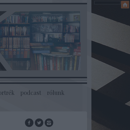
ortrék
podcast
rólunk