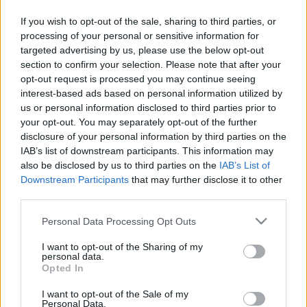
If you wish to opt-out of the sale, sharing to third parties, or
processing of your personal or sensitive information for
Könyvkritika: Berg Judit: Maszat
targeted advertising by us, please use the below opt-out
section to confirm your selection. Please note that after your
karácsonya; Pásztohy Panka:
opt-out request is processed you may continue seeing
Pitypang és a Mikulás és Dániel
interest-based ads based on personal information utilized by
us or personal information disclosed to third parties prior to
András: A kuflik és a puffpuding
your opt-out. You may separately opt-out of the further
(2022)
disclosure of your personal information by third parties on the
IAB’s list of downstream participants. This information may
Ünnepre hangolódás a Pagony Kiadó
also be disclosed by us to third parties on the
IAB’s List of
gyerekkönyveivel
Downstream Participants
that may further disclose it to other
third parties.
chipolino
•
2022. november 30.
0
Please note that this website/app uses one or more Google
Personal Data Processing Opt Outs
Közelednek az ünnepek, kezdi elárasztani a
services and may gather and store information including but
könyvesboltokat a gyerekkönyves kiadók ünnepi
not limited to your visit or usage behaviour. You may click to
I want to opt-out of the Sharing of my
personal data.
kínálata, és néha nehéz eldönteni, mit is válasszunk
grant or deny consent to Google and its third-party tags to
Opted In
a gyerekeknek a fa alá. A Pagony Kiadó könyveivel
use your data for below specified purposes in below Google
szerencsére nehéz mellényúlni; most három olyan
consent section.
I want to opt-out of the Sale of my
Personal Data.
könyvet néztünk meg, amelyek a bölcsődés-óvodás