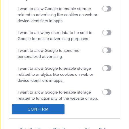
továbbra sem csökkent, újra izgalmas események
I want to allow Google to enable storage
közepébe csöppenünk bele. A Panthera és a mi
related to advertising like cookies on web or
világunk egyre jobban összekapcsolódik, miközben
device identifiers in apps.
még mindig tovább bővül a sorozat univerzuma,
amely kiváló…
I want to allow my user data to be sent to
Google for online advertising purposes.
I want to allow Google to send me
personalized advertising.
I want to allow Google to enable storage
related to analytics like cookies on web or
device identifiers in apps.
I want to allow Google to enable storage
related to functionality of the website or app.
CONFIRM
I want to allow Google to enable storage
related to personalization.
I want to allow Google to enable storage