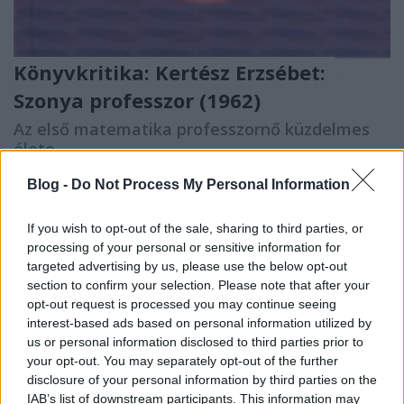
Könyvkritika: Kertész Erzsébet:
Szonya professzor (1962)
Az első matematika professzornő küzdelmes
élete
FilmBaráth
•
2022. január 07.
0
Blog -
Do Not Process My Personal Information
Az első matematika professzornő küzdelmes élete.
If you wish to opt-out of the sale, sharing to third parties, or
Szonya Kovalevszkajának valóban küzdelmes élete
processing of your personal or sensitive information for
volt, hiszen szembement korának női szerepével, és
targeted advertising by us, please use the below opt-out
elvégezte az egyetemet, majd tanított is. Ez a ma
section to confirm your selection. Please note that after your
már teljesen hétköznapinak tűnő karrier az ő
opt-out request is processed you may continue seeing
korában hatalmas siker volt, hiszen akkoriban
interest-based ads based on personal information utilized by
(1868-ban)…
us or personal information disclosed to third parties prior to
your opt-out. You may separately opt-out of the further
disclosure of your personal information by third parties on the
IAB’s list of downstream participants. This information may