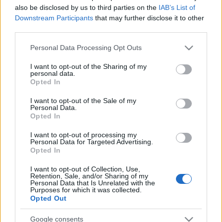
also be disclosed by us to third parties on the
IAB’s List of
Downstream Participants
that may further disclose it to other
third parties.
Please note that this website/app uses one or more Google
Personal Data Processing Opt Outs
services and may gather and store information including but
not limited to your visit or usage behaviour. You may click to
I want to opt-out of the Sharing of my
personal data.
grant or deny consent to Google and its third-party tags to
Opted In
use your data for below specified purposes in below Google
consent section.
I want to opt-out of the Sale of my
Personal Data.
Opted In
I want to opt-out of processing my
Könyvkritika: Kertész Erzsi: Zúdulók -
Personal Data for Targeted Advertising.
Opted In
Panthera 5. (2021)
I want to opt-out of Collection, Use,
Ránk zúdultak az újabb kalandok
Retention, Sale, and/or Sharing of my
Personal Data that Is Unrelated with the
FilmBaráth
•
2022. január 05.
0
Purposes for which it was collected.
Opted Out
Ránk zúdultak az újabb kalandok. Ennél jobb dolog
Google consents
nem is történhetne velünk, mert a színvonal