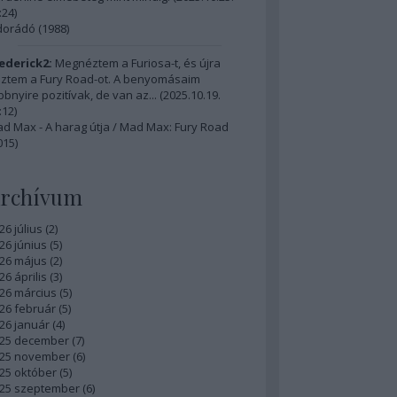
:24
)
dorádó (1988)
ederick2:
Megnéztem a Furiosa-t, és újra
ztem a Fury Road-ot. A benyomásaim
bbnyire pozitívak, de van az...
(
2025.10.19.
:12
)
d Max - A harag útja / Mad Max: Fury Road
015)
rchívum
26 július
(
2
)
26 június
(
5
)
26 május
(
2
)
26 április
(
3
)
26 március
(
5
)
26 február
(
5
)
26 január
(
4
)
25 december
(
7
)
25 november
(
6
)
25 október
(
5
)
25 szeptember
(
6
)