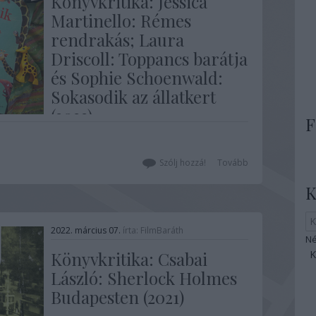
Könyvkritika: Jessica
Martinello: Rémes
rendrakás; Laura
Driscoll: Toppancs barátja
és Sophie Schoenwald:
Sokasodik az állatkert
(2022)
F
A Manó Könyvek újdonságaira mindig
érdemes figyelni: most három kicsiknek,
Szólj hozzá!
Tovább
a 2+-os korosztálynak szóló
mesekönyvet olvastunk a kislányommal
K
a legfrissebb megjelenések közül. A
könyvekben közös, hogy gyönyörű
illusztrációk vannak bennük, a szöveg
2022. március 07.
írta:
FilmBaráth
pedig a célközönség igényeihez
Né
igazítottan tömör és…
Könyvkritika: Csabai
László: Sherlock Holmes
Budapesten (2021)