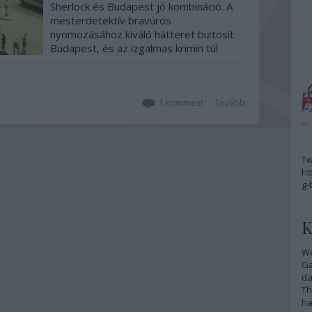
Sherlock és Budapest jó kombináció. A
mesterdetektív bravúros
nyomozásához kiváló hátteret biztosít
Budapest, és az izgalmas krimin túl
kapunk egy szatirikus társadalomrajzot
is az 1920 - as évek magyar
rögvalójáról. Mert miközben keresztbe-
kasul bejárjuk a fővárost kedvenc
1
komment
Tovább
Sherlockunkkal,…
Tw
ht
g-
K
We
G
da
Th
ha