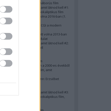
A 10 legjobb második világháborús film
50 posztapokaliptikus film, amit látnod kell #1:
A 10 legkreatívabb posztapokaliptikus film
20 film, amit látnod kellett volna 2016-ban (1.
rész)
Ezért néz ki borzasztóan a CGI a modern
filmekben (is)
15(+1) film, amit látnod kellett volna 2013-ban
A 15 legnagyobb filmes fordulat
50 posztapokaliptikus film, amit látnod kell #2:
10 zombifilm, amit látnod kell
A 10 legjobb gengszterfilm
A 10 legjobb Brad Pitt-film
A 10 legjobb Mel Gibson-film
Az igazi 10 legjobb akciófilm a 2000-es évekből
10 iszonyatos magyar filmcím, amit
megúsztunk 2016-ban
Könyvkritika: Brigitte Hamann: Erzsébet
királyné (2019)
A 10 legjobb Al Pacino - film
50 posztapokaliptikus film, amit látnod kell #3:
10 (nem is annyira) posztapokaliptikus film,
amit látnod kell
10 alulértékelt film - 2. rész
A 10 legjobb Matt Damon-film