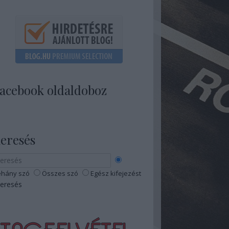
acebook oldaldoboz
eresés
hány szó
Összes szó
Egész kifejezést