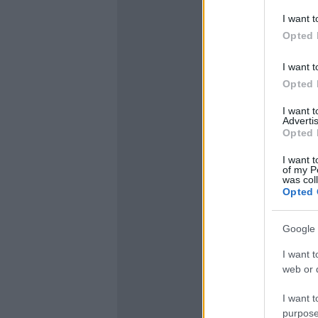
I want t
Opted 
I want t
Opted 
I want 
Advertis
Opted 
I want t
of my P
was col
Opted 
Google 
I want t
web or d
I want t
purpose