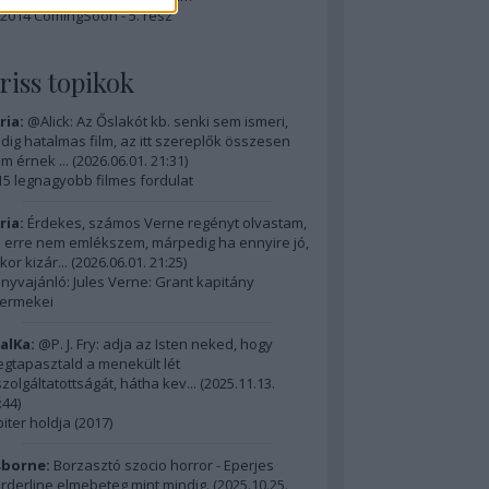
2014 ComingSoon - 5. rész
riss topikok
ria:
@Alick: Az Őslakót kb. senki sem ismeri,
dig hatalmas film, az itt szereplők összesen
m érnek ...
(
2026.06.01. 21:31
)
15 legnagyobb filmes fordulat
ria:
Érdekes, számos Verne regényt olvastam,
 erre nem emlékszem, márpedig ha ennyire jó,
kor kizár...
(
2026.06.01. 21:25
)
nyvajánló: Jules Verne: Grant kapitány
ermekei
alKa:
@P. J. Fry: adja az Isten neked, hogy
gtapasztald a menekült lét
szolgáltatottságát, hátha kev...
(
2025.11.13.
:44
)
piter holdja (2017)
borne:
Borzasztó szocio horror - Eperjes
rderline elmebeteg mint mindig.
(
2025.10.25.