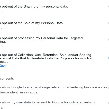
A
o opt-out of the Sharing of my personal data.
n
In
Bo
o opt-out of the Sale of my Personal Data.
Da
In
Fi
Fi
to opt-out of processing my Personal Data for Targeted
Fi
ing.
Fi
In
Li
Ma
o opt-out of Collection, Use, Retention, Sale, and/or Sharing
Mo
ersonal Data that Is Unrelated with the Purposes for which it
lected.
Né
Out
Po
Su
Tr
consents
Ju
o allow Google to enable storage related to advertising like cookies on
evice identifiers in apps.
A
o allow my user data to be sent to Google for online advertising
s.