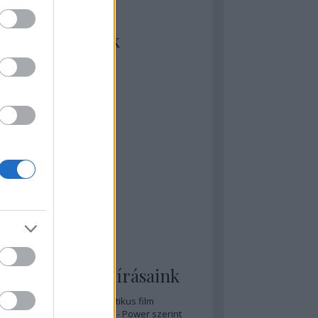
kiket szívesen
ézünk/olvasunk
rosta szerint
rkSide Joint
lmFreak
lmbook
lmtrailer
lmzabáló
sztes megmondja a tutit
gyar Film Adatbázis
zi Mánia app
zze meg az ember!
pcorn & Soda
pernatural Movies
ashnevelés
s & Calzone
 legolvasottabb írásaink
A 20 legjobb posztapokaliptikus film
A 15 legjobb időutazós film - Power szerint