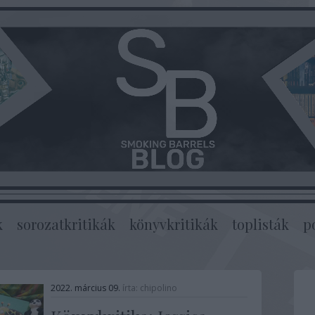
k
sorozatkritikák
könyvkritikák
toplisták
p
2022. március 09.
írta:
chipolino