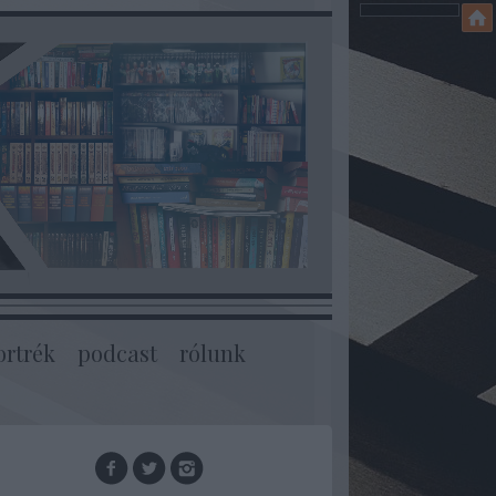
ortrék
podcast
rólunk