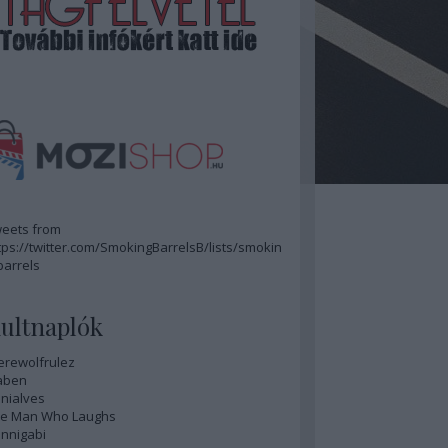
eets from
tps://twitter.com/SmokingBarrelsB/lists/smokin
barrels
ultnaplók
rewolfrulez
aben
nialves
e Man Who Laughs
nnigabi