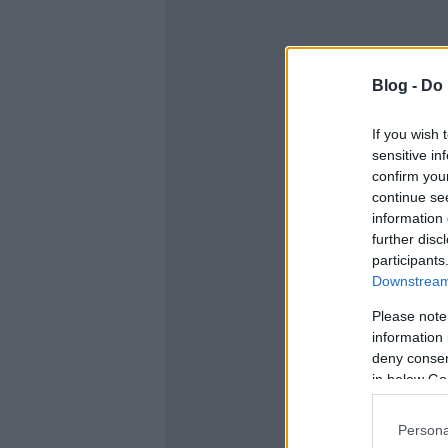
Blog -
Do 
If you wish 
sensitive in
confirm you
continue se
information 
further disc
participants
Downstream 
Please note
information 
deny consent
in below Go
Persona