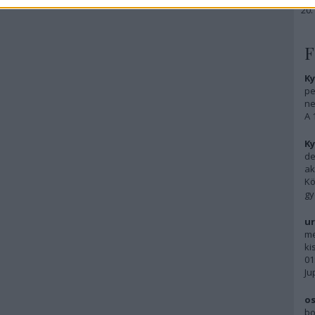
F
Ky
pe
ne
A 
Ky
de
ak
Kö
gy
ur
me
ki
01
Ju
os
bo