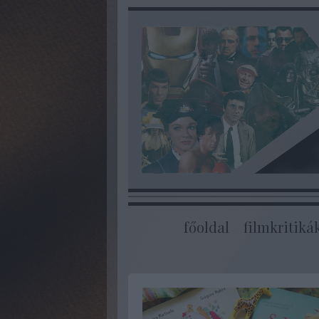
főoldal
filmkritiká