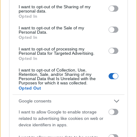
services and may gather and store information including but
összképhez hozzátesz Sosie Bacon erős alakítása, aki
not limited to your visit or usage behaviour. You may click to
I want to opt-out of the Sharing of my
personal data.
rohamtempóban kezd lefelé menni a lejtőn. A többi
grant or deny consent to Google and its third-party tags to
Opted In
színészt sem érheti panasz, de a legmeggyőzőbb
use your data for below specified purposes in below Google
egyértelműen Bacon volt. A filmet író és rendező
consent section.
I want to opt-out of the Sale of my
Parker Finn rendezői bemutatkozása is jól sikerült.
Personal Data.
Opted In
Eddig csak rövidfilmeket készített, ahhoz képest
rendkívül magabiztos kézzel vezényelte le élete első
I want to opt-out of processing my
játékfilmjét.
Personal Data for Targeted Advertising.
Opted In
I want to opt-out of Collection, Use,
Retention, Sale, and/or Sharing of my
Personal Data that Is Unrelated with the
Purposes for which it was collected.
Opted Out
Google consents
I want to allow Google to enable storage
related to advertising like cookies on web or
device identifiers in apps.