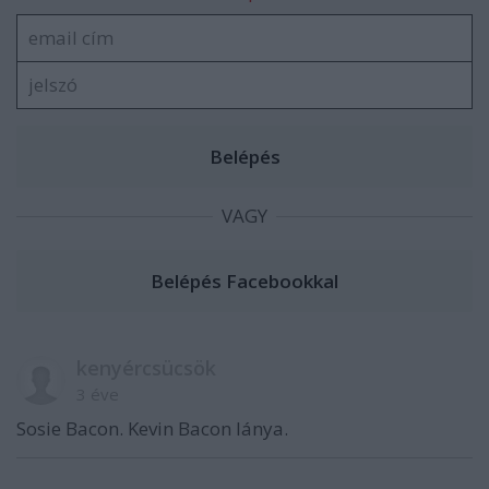
VAGY
kenyércsücsök
3 éve
Sosie Bacon. Kevin Bacon lánya.