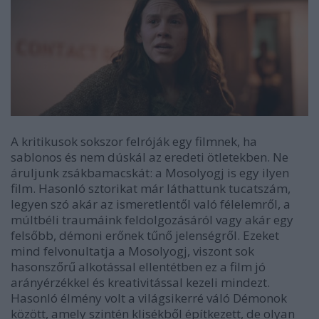
A kritikusok sokszor felróják egy filmnek, ha
sablonos és nem dúskál az eredeti ötletekben. Ne
áruljunk zsákbamacskát: a Mosolyogj is egy ilyen
film. Hasonló sztorikat már láthattunk tucatszám,
legyen szó akár az ismeretlentől való félelemről, a
múltbéli traumáink feldolgozásáról vagy akár egy
felsőbb, démoni erőnek tűnő jelenségről. Ezeket
mind felvonultatja a Mosolyogj, viszont sok
hasonszőrű alkotással ellentétben ez a film jó
arányérzékkel és kreativitással kezeli mindezt.
Hasonló élmény volt a világsikerré váló Démonok
között, amely szintén klisékből építkezett, de olyan