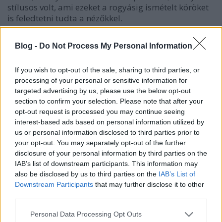
stílusos volt, ami ezeket a rogyásig ismételt köröket
is feledtetni tudta a nézőkkel.
Blog -
Do Not Process My Personal Information
If you wish to opt-out of the sale, sharing to third parties, or
processing of your personal or sensitive information for
targeted advertising by us, please use the below opt-out
section to confirm your selection. Please note that after your
opt-out request is processed you may continue seeing
interest-based ads based on personal information utilized by
us or personal information disclosed to third parties prior to
your opt-out. You may separately opt-out of the further
disclosure of your personal information by third parties on the
Szokták mondani, hogy egy jó horrorfilm nem
IAB’s list of downstream participants. This information may
működik megfelelő drámaiság nélkül, ez pedig itt
also be disclosed by us to third parties on the
IAB’s List of
sincs másként. A főszereplőnő nehéz terheket cipel,
Downstream Participants
that may further disclose it to other
és egy ponton a félelmének tárgya egy, a múltjából
third parties.
táplálkozó erő lesz. Ez a húzás nem csak átélhetővé
teszi a látottakat, de több mélységet is magában
Please note that this website/app uses one or more Google
Personal Data Processing Opt Outs
hordoz, mint egy agyatlan, mészárlós horrorfilm. Az