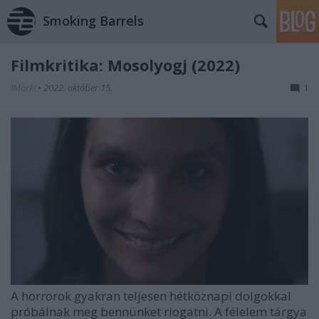
Smoking Barrels
Filmkritika: Mosolyogj (2022)
!Márk!
•
2022. október 15.
1
A horrorok gyakran teljesen hétköznapi dolgokkal
próbálnak meg bennünket riogatni. A félelem tárgya