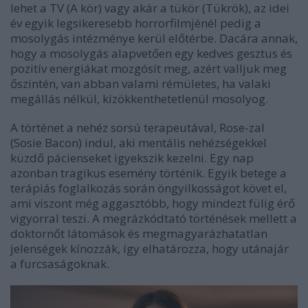
lehet a TV (A kör) vagy akár a tükör (Tükrök), az idei
év egyik legsikeresebb horrorfilmjénél pedig a
mosolygás intézménye kerül előtérbe. Dacára annak,
hogy a mosolygás alapvetően egy kedves gesztus és
pozitív energiákat mozgósít meg, azért valljuk meg
őszintén, van abban valami rémületes, ha valaki
megállás nélkül, kizökkenthetetlenül mosolyog.
A történet a nehéz sorsú terapeutával, Rose-zal
(Sosie Bacon) indul, aki mentális nehézségekkel
küzdő pácienseket igyekszik kezelni. Egy nap
azonban tragikus esemény történik. Egyik betege a
terápiás foglalkozás során öngyilkosságot követ el,
ami viszont még aggasztóbb, hogy mindezt fülig érő
vigyorral teszi. A megrázkódtató történések mellett a
doktornőt látomások és megmagyarázhatatlan
jelenségek kínozzák, így elhatározza, hogy utánajár
a furcsaságoknak.