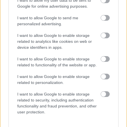
A film leginkább a hirtelen hanghatásokkal operáló
I want to allow my user data to be sent to
jumpscare-ekre épül, ami egy olcsó ijesztegetési
Google for online advertising purposes.
eszköz, de az esetek többségében itt jól működnek.
I want to allow Google to send me
Ezek a jelenetek magukban hordozzák azt a fajta
personalized advertising.
kreativitást és kiszámíthatatlanságot, amivel elérik a
kívánt hatást. A hátborzongató élményhez pedig a
I want to allow Google to enable storage
meglehetősen egyedi és baljós hangulatú filmzene is
related to analytics like cookies on web or
hozzájárul. Nem a megszokott zenei sémákat
device identifiers in apps.
hallhatjuk, ami igencsak egyedi szájízt ad az
élménynek. A cselekmény során a feszültség
I want to allow Google to enable storage
fokozatosam épül, a fináléra pedig teljesen elborul
related to functionality of the website or app.
Parken Finn agya, a lehető legjobb értelemben véve.
Elképesztően brutális jeleneteket láthatunk
I want to allow Google to enable storage
helyenként, a 18-as korhatárkarika használata teljes
related to personalization.
mértékben indokolt.
I want to allow Google to enable storage
Végszó:
A Mosolyogj egy egyszerű és sablonos
related to security, including authentication
horrorfilm. Hála azonban a rendező merészségének
functionality and fraud prevention, and other
és apró ötleteinek, messze kiemeli az átlagos
user protection.
horrorok közegéből, a jelek szerint ez pedig a nézők
számára is imponáló. A film ugyanis magához