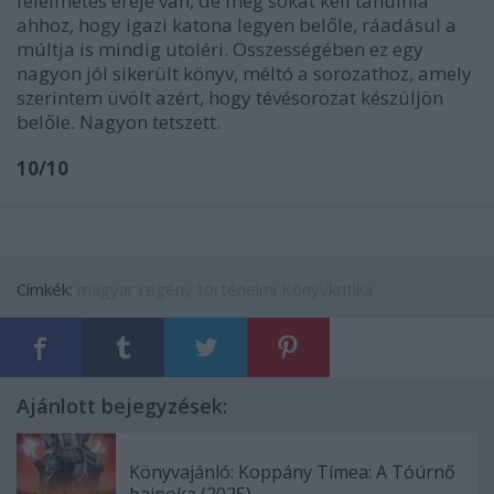
félelmetes ereje van, de még sokat kell tanulnia
ahhoz, hogy igazi katona legyen belőle, ráadásul a
múltja is mindig utoléri. Összességében ez egy
nagyon jól sikerült könyv, méltó a sorozathoz, amely
szerintem üvölt azért, hogy tévésorozat készüljön
belőle. Nagyon tetszett.
10/10
Címkék:
magyar
regény
történelmi
Könyvkritika
Ajánlott bejegyzések:
Könyvajánló: Koppány Tímea: A Tóúrnő
bajnoka (2025)