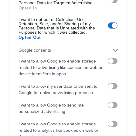
Personal Data for Targeted Advertising.
lassan, is de múlnak az évek, és még mindig nem
Opted In
alapított családot, olyannyira ottmaradt a szíve a
tragikus sorsú Zách Kláránál. Pedig egy nagyon
I want to opt-out of Collection, Use,
Retention, Sale, and/or Sharing of my
csinos fehérnép jelenik meg az életében, egy
Personal Data that Is Unrelated with the
bizonyos Éva, akivel se veled, se nélküled
Purposes for which it was collected.
Opted Out
"kapcsolatban" él, és akinek kiadja az útját, mielőtt
hadba indul. Az események ezzel kapcsolatban nem
Google consents
várt fordulatokat vesznek, ahogyan a hadiszerencse
is forgandó, így bizony a fiatal királynak is szembe
I want to allow Google to enable storage
kell néznie élete első kudarcos csatájával. A
related to advertising like cookies on web or
lovagkirályt nem kell azonban félteni, már süldő
device identifiers in apps.
korában is látszik rajta, hogy nagy dolgokat fog
véghez vinni a csatamezőkön.
I want to allow my user data to be sent to
Google for online advertising purposes.
Piast Erzsébetnek esze ágában sem volt zárdába
vonulni férje halála után, ő inkább maradt a
I want to allow Google to send me
personalized advertising.
hatalomban, és idősebb fiának segítésén túl
eldöntötte, hogy megveszi a királyságot kisebbik
I want to allow Google to enable storage
fiának. Nagyon komoly összeget költött arra, hogy
related to analytics like cookies on web or
Nápolyban minél több fontos embert a fia mellé