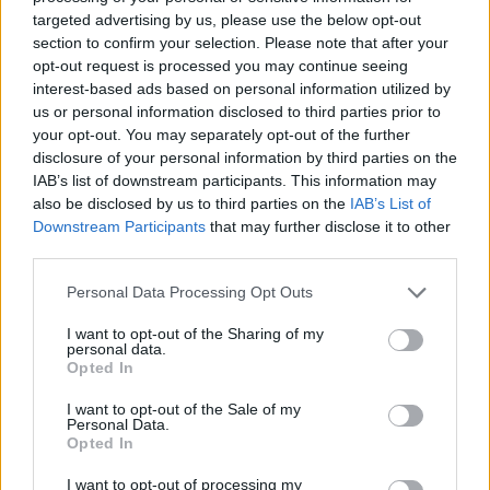
mindez kiválóan megírva. Tökéletes szórakozás,
targeted advertising by us, please use the below opt-out
amelynek során rengeteg információra tehetünk
section to confirm your selection. Please note that after your
szert a korszakról, úgy jó, ahogy van.
opt-out request is processed you may continue seeing
interest-based ads based on personal information utilized by
Anjou Károly temetésére Bátor Szilárdnak vissza kell
us or personal information disclosed to third parties prior to
térnie az udvarba, amelyet már régen odahagyott
your opt-out. You may separately opt-out of the further
azért, hogy birtokán gazdálkodjon várispánként.
disclosure of your personal information by third parties on the
Apja halála után Lajosra száll a korona, aki
IAB’s list of downstream participants. This information may
édesanyja hathatós segítségével neki is lát az
also be disclosed by us to third parties on the
IAB’s List of
uralkodói teendőknek. Főhősünknek újra hadba kell
Downstream Participants
that may further disclose it to other
vonulnia, amelynek során újra találkozik régi
third parties.
barátaival...
Please note that this website/app uses one or more Google
Personal Data Processing Opt Outs
services and may gather and store information including but
Egyetlen baj van ezzel a könyvvel. Túl rövid.
not limited to your visit or usage behaviour. You may click to
I want to opt-out of the Sharing of my
Napestig tudtam volna még olvasni a történtet,
personal data.
grant or deny consent to Google and its third-party tags to
epedve várom a folytatást, ami remélem, minél
Opted In
use your data for below specified purposes in below Google
előbb megérkezik. A szerző nagyon sok
consent section.
I want to opt-out of the Sale of my
eseményszálat és karaktert mozgat, a
Personal Data.
nagypolitikába is betekintést nyerhetünk, miközben
Opted In
megismerhetjük a lovagok és a köznép életét is. A
I want to opt-out of processing my
főszereplő még mindig Bátor Szilárd, aki felett ha