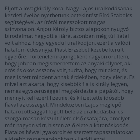
Eljött a lovagkirály kora. Nagy Lajos uralkodásának
kezdeti éveibe nyerhetünk betekintést Bíró Szabolcs
segítségével, az írótól megszokott magas
színvonalon. Anjou Károly biztos alapokon nyugvó
birodalmat hagyott a fiára, azonban még túl fiatal
volt ahhoz, hogy egyedül uralkodjon, ezért a valódi
hatalom édesanyja, Piast Erzsébet kezébe került
egyelőre. Történelemrajongóként nagyon örültem,
hogy jobban megismerhettem az anyakirálynét, aki
erős és okos asszony volt, tudta, hogy mit akar, és
meg is tett mindent annak érdekében, hogy elérje. És
mivel azt akarta, hogy kisebbik fia is király legyen,
nemes egyszerűséggel megkérdezte a pápától, hogy
mennyit kell ezért fizetnie, és kifizettette idősebb
fiával az összeget. Mindeközben Lajos meglepő
határozottsággal fogott bele az uralkodásba, és
szorgalmasan készült élete első csatájára, amelyet
már nagyon várt, hiszen az ő élete a katonáskodás.
Fiatalos hévvel gyakorolt és szerzett tapasztalatokat
a kisebb összecsapásokban - Lackfi atyai