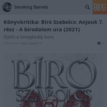
Smoking Barrels
Könyvkritika: Bíró Szabolcs: Anjouk 7.
rész - A birodalom ura (2021)
Eljött a lovagkirály kora
FilmBaráth
•
2022. január 17.
1