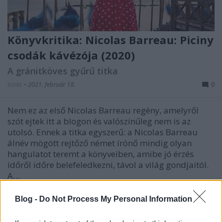
Könyvkritika: Nicolas Barreau: Piciny
csodák kávézója (2020)
A gránitköves gyűrű titka
tonks
•
2021. február 18.
0
Nem ez az első Nicolas Barreau regény, amelyről
szót ejtek itt a blogon és valószínűleg nem is az
utolsó. Ennek a titka egyszerű: a Nicolas Barreau
álnév mögött rejtőző német írónő mindig olyan
hangulatot teremt a könyveiben, amibe jó érzés
időről időre belefeledkezni, távol a világ gondjaitól.
A…
Blog -
Do Not Process My Personal Information