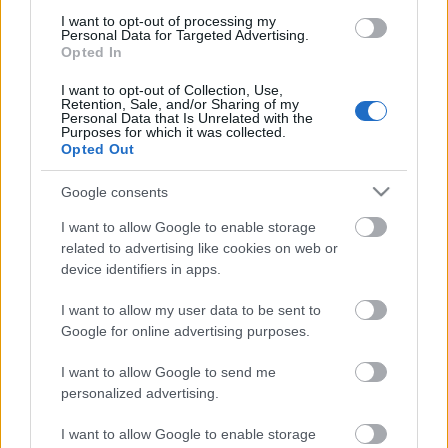
adnod érte cserébe a lelkedet. Ha uralkodó vagy,
I want to opt-out of processing my
nincs magánéleted, helyt kell állnod a politika napi
Personal Data for Targeted Advertising.
szennyében, el kell igazodnod az udvari intrikákban,
Opted In
irányítanod kell az országodat, háborúkat kell
I want to opt-out of Collection, Use,
vívnod. Duplán nehéz, ha ezt nőként teszed. Ez…
Retention, Sale, and/or Sharing of my
Personal Data that Is Unrelated with the
Purposes for which it was collected.
Opted Out
Google consents
I want to allow Google to enable storage
related to advertising like cookies on web or
device identifiers in apps.
I want to allow my user data to be sent to
Google for online advertising purposes.
I want to allow Google to send me
personalized advertising.
I want to allow Google to enable storage