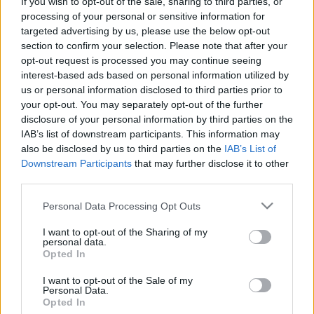
If you wish to opt-out of the sale, sharing to third parties, or
processing of your personal or sensitive information for
targeted advertising by us, please use the below opt-out
section to confirm your selection. Please note that after your
opt-out request is processed you may continue seeing
interest-based ads based on personal information utilized by
us or personal information disclosed to third parties prior to
your opt-out. You may separately opt-out of the further
disclosure of your personal information by third parties on the
IAB’s list of downstream participants. This information may
also be disclosed by us to third parties on the
IAB’s List of
Downstream Participants
that may further disclose it to other
third parties.
Könyvkritika: Emma Marriott:
Királynők és királynék a történelem
Please note that this website/app uses one or more Google
Personal Data Processing Opt Outs
services and may gather and store information including but
viharában (2020)
not limited to your visit or usage behaviour. You may click to
I want to opt-out of the Sharing of my
personal data.
A koronának ára van
grant or deny consent to Google and its third-party tags to
Opted In
use your data for below specified purposes in below Google
FilmBaráth
•
2021. február 17.
0
consent section.
I want to opt-out of the Sale of my
Personal Data.
Opted In
A koronának ára van. Megkapsz mindent, de oda kell