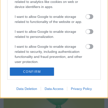
Könyvkritika - Bodnár Gyöngyi Gina
related to analytics like cookies on web or
(szerk.): Stigma (2021)
device identifiers in apps.
Egy új kezdeményezés színvonalas első
I want to allow Google to enable storage
szárnypróbálgatása
related to functionality of the website or app.
Luthien Lovemagic
•
2021. február 16.
0
I want to allow Google to enable storage
related to personalization.
A Stigma témái azonnal felkeltették az
érdeklődésemet, mert fontos társadalmi
I want to allow Google to enable storage
problémákat boncolgatnak változatos módon.
related to security, including authentication
Mielőtt olvasni kezdtem, felmerült bennem, hogy mi
functionality and fraud prevention, and other
is az a KIC, mert még soha nem hallottam róla
user protection.
azelőtt. Bizonyára a cikk olvasói közül sokan így
vagytok ezzel, így elsőként…
CONFIRM
Data Deletion
Data Access
Privacy Policy