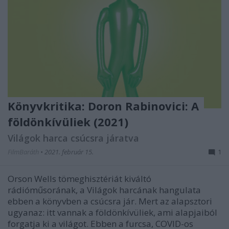
Könyvkritika: Doron Rabinovici: A
földönkívüliek (2021)
Világok harca csúcsra járatva
FilmBaráth
•
2021. február 15.
1
Orson Wells tömeghisztériát kiváltó
rádióműsorának, a Világok harcának hangulata
ebben a könyvben a csúcsra jár. Mert az alapsztori
ugyanaz: itt vannak a földönkívüliek, ami alapjaiból
forgatja ki a világot. Ebben a furcsa, COVID-os