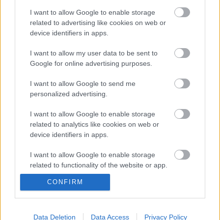
Nagyon szeretem a disztópia műfaját, különösen
I want to allow Google to enable storage
akkor, ha valamilyen katasztrófa felé sodródó
related to advertising like cookies on web or
világot ábrázolnak, egy ilyen súlyos esemény alatt
device identifiers in apps.
játszódnak vagy éppen az utóéletét, feldolgozását
mutatják be. Viszont ebből az alzsánerből nem sok
I want to allow my user data to be sent to
olyat olvastam, ami Magyarországon játszódna, és
Google for online advertising purposes.
azok is…
I want to allow Google to send me
personalized advertising.
I want to allow Google to enable storage
related to analytics like cookies on web or
device identifiers in apps.
I want to allow Google to enable storage
related to functionality of the website or app.
CONFIRM
I want to allow Google to enable storage
related to personalization.
I want to allow Google to enable storage
Data Deletion
Data Access
Privacy Policy