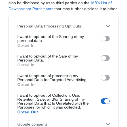
also be disclosed by us to third parties on the
IAB’s List of
Downstream Participants
that may further disclose it to other
third parties.
Please note that this website/app uses one or more Google
Personal Data Processing Opt Outs
services and may gather and store information including but
not limited to your visit or usage behaviour. You may click to
I want to opt-out of the Sharing of my
personal data.
grant or deny consent to Google and its third-party tags to
Opted In
use your data for below specified purposes in below Google
consent section.
I want to opt-out of the Sale of my
Personal Data.
Opted In
I want to opt-out of processing my
Personal Data for Targeted Advertising.
Opted In
Könyvkritika – Rojik Tamás:
I want to opt-out of Collection, Use,
Szárazság (2020)
Retention, Sale, and/or Sharing of my
Personal Data that Is Unrelated with the
Purposes for which it was collected.
Mesterien ábrázolt disztópikus jövőkép
Opted Out
Luthien Lovemagic
•
2021. november 10.
0
Google consents