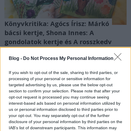
Könyvkritika: Agócs Írisz: Márkó
bácsi kertje, Shona Innes: A
gondolatok kertje és A rosszkedv
olyan, mint egy felhő (2021)
Blog -
Do Not Process My Personal Information
Három könyv kicsiknek a külső és a belső
harmóniáról
If you wish to opt-out of the sale, sharing to third parties, or
chipolino
•
2021. november 12.
0
processing of your personal or sensitive information for
targeted advertising by us, please use the below opt-out
A Pagony Kiadó újdonságai közül ezt a három
section to confirm your selection. Please note that after your
rövidke kötetet Agócs Írisz személye köti össze: mind
opt-out request is processed you may continue seeing
a hármat ő rajzolta, az egyiket pedig ő is írta. A
interest-based ads based on personal information utilized by
Márkó bácsi kertje a Mici megmenti a világot
us or personal information disclosed to third parties prior to
sorozat első része, az 5–8 éves korosztálynak szól, és
your opt-out. You may separately opt-out of the further
a klímaválság kérdéskörét mutatja be könnyen…
disclosure of your personal information by third parties on the
IAB’s list of downstream participants. This information may