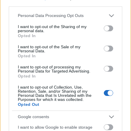
third parties.
Please note that this website/app uses one or more Google
Personal Data Processing Opt Outs
services and may gather and store information including but
not limited to your visit or usage behaviour. You may click to
I want to opt-out of the Sharing of my
personal data.
grant or deny consent to Google and its third-party tags to
Opted In
use your data for below specified purposes in below Google
consent section.
I want to opt-out of the Sale of my
Personal Data.
Opted In
I want to opt-out of processing my
Personal Data for Targeted Advertising.
7 izgalmas magyar regény a nyár
Opted In
végére
I want to opt-out of Collection, Use,
Retention, Sale, and/or Sharing of my
Nagy Judit Áfonya
•
2021. augusztus 18.
0
Personal Data that Is Unrelated with the
Purposes for which it was collected.
Opted Out
Lassan búcsúzik 2021 forró évszaka, de ez közel sem
jelenti azt, hogy le kellene mondani az izgalmas
Google consents
olvasási élményekről. A szeptember beálltával - ha a
I want to allow Google to enable storage
világjárvány nem szól közbe ismét - megindul a