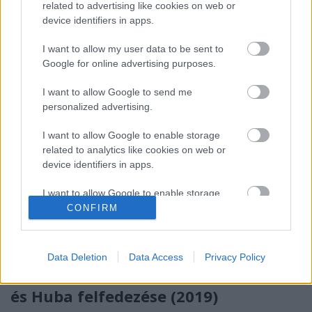
related to advertising like cookies on web or
könyvrajongók várva várt "fesztiválidőszaka",
device identifiers in apps.
ugyanis ősszel megrendezésre kerül a Könyvhét, a…
I want to allow my user data to be sent to
Google for online advertising purposes.
I want to allow Google to send me
personalized advertising.
I want to allow Google to enable storage
related to analytics like cookies on web or
device identifiers in apps.
I want to allow Google to enable storage
related to functionality of the website or app.
CONFIRM
I want to allow Google to enable storage
related to personalization.
Data Deletion
Data Access
Privacy Policy
Könyvkritika: Bill Watterson: Kázmér
I want to allow Google to enable storage
és Huba felfedezése (2019)
related to security, including authentication
functionality and fraud prevention, and other