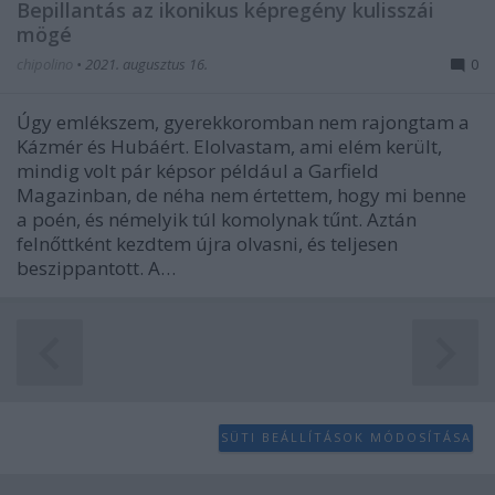
Bepillantás az ikonikus képregény kulisszái
user protection.
mögé
chipolino
•
2021. augusztus 16.
0
Úgy emlékszem, gyerekkoromban nem rajongtam a
Kázmér és Hubáért. Elolvastam, ami elém került,
mindig volt pár képsor például a Garfield
Magazinban, de néha nem értettem, hogy mi benne
a poén, és némelyik túl komolynak tűnt. Aztán
felnőttként kezdtem újra olvasni, és teljesen
beszippantott. A…
SÜTI BEÁLLÍTÁSOK MÓDOSÍTÁSA