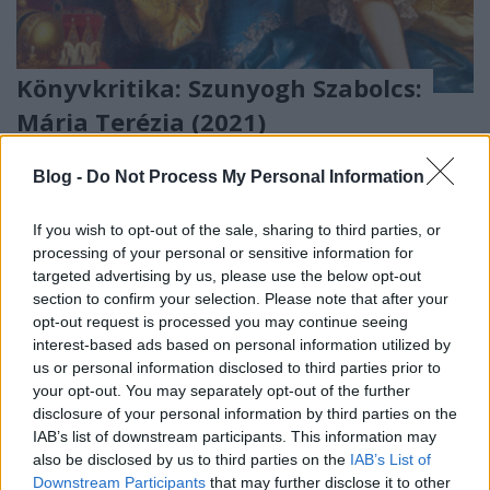
Könyvkritika: Szunyogh Szabolcs:
Mária Terézia (2021)
Egy okos, életvidám bécsi lány a trónon
Blog -
Do Not Process My Personal Information
FilmBaráth
•
2021. augusztus 19.
0
If you wish to opt-out of the sale, sharing to third parties, or
Egy okos, életvidám bécsi lány a trónon. Mária
processing of your personal or sensitive information for
Teréziát nem készítették fel az uralkodásra, mégis
targeted advertising by us, please use the below opt-out
megállta a helyét. Nem volt képzett uralkodó, de
section to confirm your selection. Please note that after your
józan és praktikus gondolkodásával mindig
opt-out request is processed you may continue seeing
megoldotta az elé tornyosuló problémákat.
interest-based ads based on personal information utilized by
Mindemellett kiváló színésznő volt, értett a hatásos
us or personal information disclosed to third parties prior to
jelenetekhez,…
your opt-out. You may separately opt-out of the further
disclosure of your personal information by third parties on the
IAB’s list of downstream participants. This information may
also be disclosed by us to third parties on the
IAB’s List of
Downstream Participants
that may further disclose it to other