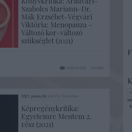
Könyvkritika: Aradvári-
Szabolcs Mariann-Dr.
Mák Erzsébet-Végvári
Viktória: Menopauza -
Változó kor-változó
szükséglet (2021)
F
Valahogy így kell a menopauzáról
beszélni: praktikusan, közérthetően,
mégis tudományos alapokon. Habár
Szólj hozzá!
Tovább
manapság a 40 az új 30, azért a
biológiát nem lehet becsapni, a realitás
K
az, hogy 50 éves kora körül minden nőt
utolér a menopauza. Ez a könyv nem a
folyamat feldolgozásának lelki
2021. június 30.
írta:
P.A. Doorman
segítésével…
Né
Képregénykritika:
Egyetemre Mentem 2.
rész (2021)