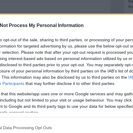
Ka
kötethez félve nyúltam, annyira szép.
Fr
Nagy alakú, tele hatalmas és vicces
képekkel, igazi csemege a gyerekeknek
Szólj hozzá!
Tovább
(a kiadói ajánlás a 2+ korosztály), de
A
Not Process My Personal Information
felnőttként is abszolút élvezhető.
Nagyon ajánlom…
A 
to opt-out of the sale, sharing to third parties, or processing of your per
A
Bo
formation for targeted advertising by us, please use the below opt-out s
Bo
r selection. Please note that after your opt-out request is processed y
Cr
eing interest-based ads based on personal information utilized by us or
Le
disclosed to third parties prior to your opt-out. You may separately opt-
Ma
losure of your personal information by third parties on the IAB’s list of
. This information may also be disclosed by us to third parties on the
IA
A
Participants
that may further disclose it to other third parties.
p
 that this website/app uses one or more Google services and may gath
including but not limited to your visit or usage behaviour. You may click 
An
 to Google and its third-party tags to use your data for below specifi
Di
ogle consent section.
Eg
N
Ör
l Data Processing Opt Outs