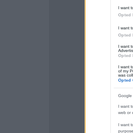
I want t
Opted 
I want t
Opted 
I want 
Advertis
Opted 
I want t
of my P
was col
Opted 
Google 
I want t
web or d
I want t
purpose