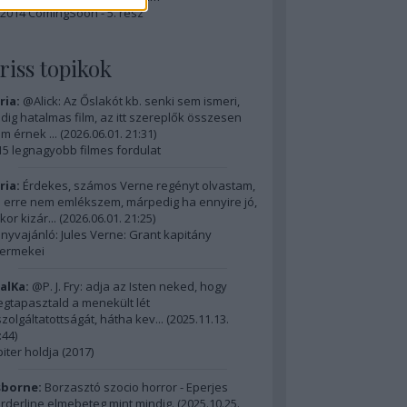
2014 ComingSoon - 5. rész
riss topikok
ria:
@Alick: Az Őslakót kb. senki sem ismeri,
dig hatalmas film, az itt szereplők összesen
m érnek ...
(
2026.06.01. 21:31
)
15 legnagyobb filmes fordulat
ria:
Érdekes, számos Verne regényt olvastam,
 erre nem emlékszem, márpedig ha ennyire jó,
kor kizár...
(
2026.06.01. 21:25
)
nyvajánló: Jules Verne: Grant kapitány
ermekei
alKa:
@P. J. Fry: adja az Isten neked, hogy
gtapasztald a menekült lét
szolgáltatottságát, hátha kev...
(
2025.11.13.
:44
)
piter holdja (2017)
borne:
Borzasztó szocio horror - Eperjes
rderline elmebeteg mint mindig.
(
2025.10.25.