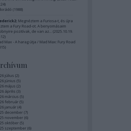
:24
)
dorádó (1988)
ederick2:
Megnéztem a Furiosa-t, és újra
ztem a Fury Road-ot. A benyomásaim
bbnyire pozitívak, de van az...
(
2025.10.19.
:12
)
d Max - A harag útja / Mad Max: Fury Road
015)
rchívum
26 július
(
2
)
26 június
(
5
)
26 május
(
2
)
26 április
(
3
)
26 március
(
5
)
26 február
(
5
)
26 január
(
4
)
25 december
(
7
)
25 november
(
6
)
25 október
(
5
)
25 szeptember
(
6
)