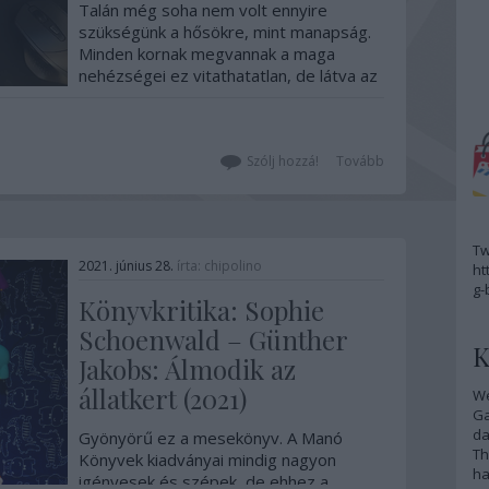
Talán még soha nem volt ennyire
szükségünk a hősökre, mint manapság.
Minden kornak megvannak a maga
nehézségei ez vitathatatlan, de látva az
elmúlt évek hero dömpingjét a
mozikban, könnyen azt hihetjük, hogy a
mai kor emberének olyan hősök
kellenek, akik teljesen mások, mint a
Szólj hozzá!
Tovább
nagy átlag. Igazi…
Tw
2021. június 28.
írta:
chipolino
ht
g-
Könyvkritika: Sophie
Schoenwald – Günther
K
Jakobs: Álmodik az
állatkert (2021)
We
G
da
Gyönyörű ez a mesekönyv. A Manó
Th
Könyvek kiadványai mindig nagyon
ha
igényesek és szépek, de ehhez a