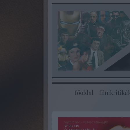
főoldal
filmkritiká