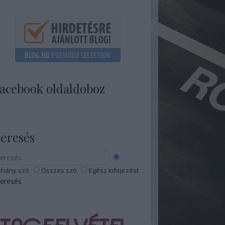
acebook oldaldoboz
eresés
hány szó
Összes szó
Egész kifejezést