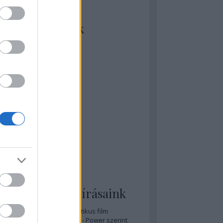
kiket szívesen
ézünk/olvasunk
rosta szerint
rkSide Joint
lmFreak
lmbook
lmtrailer
lmzabáló
sztes megmondja a tutit
gyar Film Adatbázis
zi Mánia app
zze meg az ember!
pcorn & Soda
pernatural Movies
ashnevelés
s & Calzone
 legolvasottabb írásaink
A 20 legjobb posztapokaliptikus film
A 15 legjobb időutazós film - Power szerint