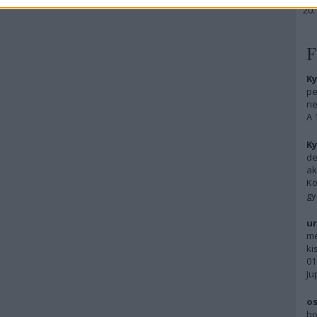
F
Ky
pe
ne
A 
Ky
de
ak
Kö
gy
ur
me
ki
01
Ju
os
bo