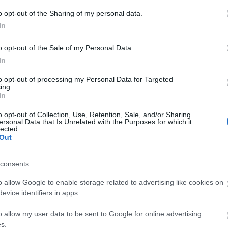
A
o opt-out of the Sharing of my personal data.
n
In
Bo
o opt-out of the Sale of my Personal Data.
Da
In
Fi
Fi
to opt-out of processing my Personal Data for Targeted
Fi
ing.
Fi
In
Li
Ma
o opt-out of Collection, Use, Retention, Sale, and/or Sharing
Mo
ersonal Data that Is Unrelated with the Purposes for which it
lected.
Né
Out
Po
Su
Tr
consents
Ju
o allow Google to enable storage related to advertising like cookies on
evice identifiers in apps.
A
o allow my user data to be sent to Google for online advertising
s.