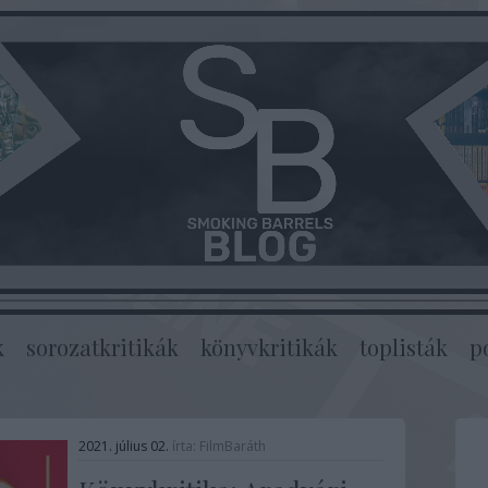
k
sorozatkritikák
könyvkritikák
toplisták
p
2021. július 02.
írta:
FilmBaráth