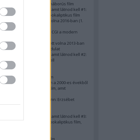
A 10 legjobb második világháborús film
50 posztapokaliptikus film, amit látnod kell #1:
A 10 legkreatívabb posztapokaliptikus film
20 film, amit látnod kellett volna 2016-ban (1.
rész)
Ezért néz ki borzasztóan a CGI a modern
filmekben (is)
15(+1) film, amit látnod kellett volna 2013-ban
A 15 legnagyobb filmes fordulat
50 posztapokaliptikus film, amit látnod kell #2:
10 zombifilm, amit látnod kell
A 10 legjobb gengszterfilm
A 10 legjobb Brad Pitt-film
A 10 legjobb Mel Gibson-film
Az igazi 10 legjobb akciófilm a 2000-es évekből
10 iszonyatos magyar filmcím, amit
megúsztunk 2016-ban
Könyvkritika: Brigitte Hamann: Erzsébet
királyné (2019)
A 10 legjobb Al Pacino - film
50 posztapokaliptikus film, amit látnod kell #3:
10 (nem is annyira) posztapokaliptikus film,
amit látnod kell
10 alulértékelt film - 2. rész
A 10 legjobb Matt Damon-film