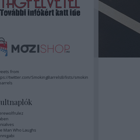
eets from
tps://twitter.com/SmokingBarrelsB/lists/smokin
barrels
ultnaplók
rewolfrulez
aben
nialves
e Man Who Laughs
nnigabi