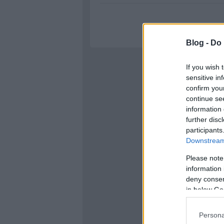
Blog -
Do 
If you wish 
sensitive in
confirm you
continue se
information 
further disc
participants
Downstream 
Please note
information 
deny consent
in below Go
Persona