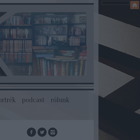
ortrék
podcast
rólunk