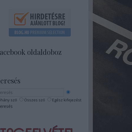
acebook oldaldoboz
eresés
hány szó
Összes szó
Egész kifejezést