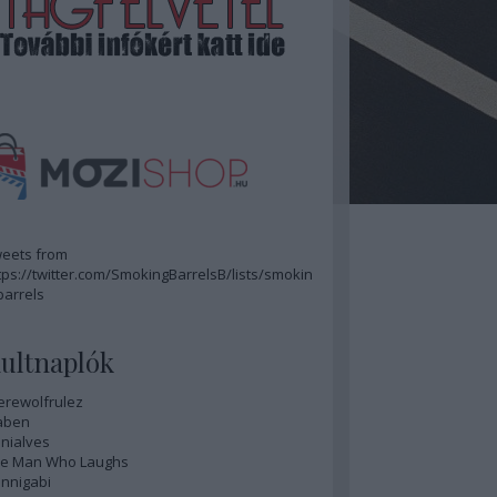
eets from
tps://twitter.com/SmokingBarrelsB/lists/smokin
barrels
ultnaplók
rewolfrulez
aben
nialves
e Man Who Laughs
nnigabi