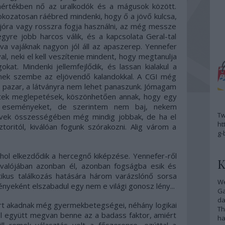
rtékben nő az uralkodók és a mágusok között.
fokozatosan ráébred mindenki, hogy ő a jövő kulcsa,
jóra vagy rosszra fogja használni, az még messze
gyre jobb harcos válik, és a kapcsolata Geral-tal
va vajáknak nagyon jól áll az apaszerep. Yennefer
al, neki el kell veszítenie mindent, hogy megtanulja
kat. Mindenki jellemfejlődik, és lassan kialakul a
znek szembe az eljövendő kalandokkal. A CGI még
s pazar, a látványra nem lehet panaszunk. Jómagam
rtek meglepetések, köszönhetően annak, hogy egy
ti eseményeket, de szerintem nem baj, nekem
Tw
nyvek összességében még mindig jobbak, de ha el
ht
toritól, kiválóan fogunk szórakozni. Alig várom a
g-
ahol elkezdődik a hercegnő kiképzése. Yennefer-ről
K
 valójában azonban él, azonban fogságba esik és
ztikus találkozás hatására három varázslónő sorsa
We
yeként elszabadul egy nem e világi gonosz lény...
G
da
ért akadnak még gyermekbetegségei, néhány logikai
Th
 együtt megvan benne az a badass faktor, amiért
ha