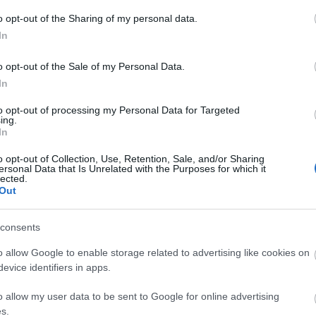
 hiányt, humorból viszont lényegesen kevesebb
geltethetjük szemünket a dögös vajákon (az urak
A
o opt-out of the Sharing of my personal data.
kciót sem hanyagolták el, akad itt kardvívás és
n
In
tkozunk egyáltalán. A politika is egyre jobban
inek megismerjük a motivációit, a Kontinens ügyei
Bo
o opt-out of the Sale of my Personal Data.
átszik, hogy ebből bizonyos hatalmas háború lesz.
Da
In
k a rasszista felhang is, de szerencsére nem olyan
Fi
nket a felhőtlen szórakozásban.
Fi
to opt-out of processing my Personal Data for Targeted
Fi
ing.
továbbra is inkább felnőtteknek való a sorozat, a
Fi
In
ák meg a szavaikat, és időnként horrorisztikus
Li
nt ilyennek szeretjük, nem? Hardcore fanként nekem
Ma
o opt-out of Collection, Use, Retention, Sale, and/or Sharing
ábbra is az a véleményem, hogy a könyvek nyomába
Mo
ersonal Data that Is Unrelated with the Purposes for which it
lected.
Né
 a tökéletes Geralt-ot Cavill személyében,
Out
Po
ió, amelyben még rengeteg potenciál van, amit
Su
n ki fognak használni az alkotók. Egy szó, mint
Tr
kikapcsolódás az évvégi pihenéshez.
consents
Ju
o allow Google to enable storage related to advertising like cookies on
evice identifiers in apps.
A
o allow my user data to be sent to Google for online advertising
s.