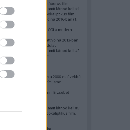
A 10 legjobb második világháborús film
50 posztapokaliptikus film, amit látnod kell #1:
A 10 legkreatívabb posztapokaliptikus film
20 film, amit látnod kellett volna 2016-ban (1.
rész)
Ezért néz ki borzasztóan a CGI a modern
filmekben (is)
15(+1) film, amit látnod kellett volna 2013-ban
A 15 legnagyobb filmes fordulat
50 posztapokaliptikus film, amit látnod kell #2:
10 zombifilm, amit látnod kell
A 10 legjobb gengszterfilm
A 10 legjobb Brad Pitt-film
A 10 legjobb Mel Gibson-film
Az igazi 10 legjobb akciófilm a 2000-es évekből
10 iszonyatos magyar filmcím, amit
megúsztunk 2016-ban
Könyvkritika: Brigitte Hamann: Erzsébet
királyné (2019)
A 10 legjobb Al Pacino - film
50 posztapokaliptikus film, amit látnod kell #3:
10 (nem is annyira) posztapokaliptikus film,
amit látnod kell
10 alulértékelt film - 2. rész
A 10 legjobb Matt Damon-film