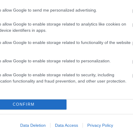
to allow Google to send me personalized advertising.
sorozat
Vaják
o allow Google to enable storage related to analytics like cookies on
2
komment
evice identifiers in apps.
o allow Google to enable storage related to functionality of the website
o allow Google to enable storage related to personalization.
o allow Google to enable storage related to security, including
cation functionality and fraud prevention, and other user protection.
CONFIRM
címe:
/trackback/id/16792776
Data Deletion
Data Access
Privacy Policy