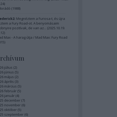
:24
)
dorádó (1988)
ederick2:
Megnéztem a Furiosa-t, és újra
ztem a Fury Road-ot. A benyomásaim
bbnyire pozitívak, de van az...
(
2025.10.19.
:12
)
d Max - A harag útja / Mad Max: Fury Road
015)
rchívum
26 július
(
2
)
26 június
(
5
)
26 május
(
2
)
26 április
(
3
)
26 március
(
5
)
26 február
(
5
)
26 január
(
4
)
25 december
(
7
)
25 november
(
6
)
25 október
(
5
)
25 szeptember
(
6
)