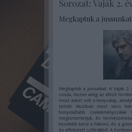
Sorozat: Vaják 2. é
Megkaptuk a jussunkat
Megkaptuk a jussunkat. A Vaják 2.
csoda, hiszen amíg az előző történe
most adott volt a könyvalap, amely
tették. Akcióban most sincs h
bonyolultabb cselekményszálak
megismerhetjük, és természetesen
közelebb kerül a háború, és a gono
és elfelejtett szférákból. A Kontine