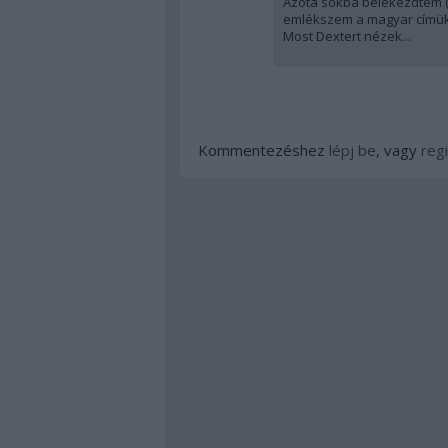
Azóta sokba belekezdtem (T
emlékszem a magyar címükre
Most Dextert nézek...
Kommentezéshez
lépj be
, vagy
regi