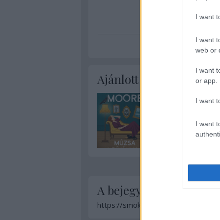
I want 
I want t
web or d
I want t
Ajánlott bejegyzések:
or app.
I want t
I want t
authenti
A bejegyzés trackback 
https://smokingbarrels.blog.hu/api