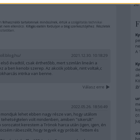
F
 felhasználói tartalomnak minősülnek, értük a
szolgáltatás technikai
t nem ellenőrzi. Kifogás esetén forduljon a blog szerkesztőjéhez. Részletek
oztatóban
.
Ky
pe
ne
A 
oll.blog.hu/
2021.12.30. 10:18:29
lső évadtól, csak érthetőbb, mert szimlán lineári a
Ky
 ez a ben kenobi szerep. Az akciók jobbak, nint voltak,c
de
okharcás intrika van benne.
ak
Kö
gy
Válasz erre
ur
me
2022.05.26. 18:56:49
ki
, mondjuk lehet ebben nagy része van, hogy utálom
01
n tehetségtelen volt mindenben, amiben "sikerült"
Ju
sorozatot kerestem a Trónok harca után (igen, igen, én
öcsém rábeszélt, hogy tegyek egy próbát. Tettem és
os
bo