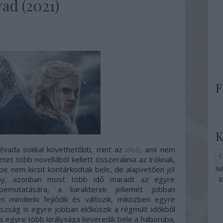
vad (2021)
F
K
 évada sokkal követhetőbb, mint az
első
, ami nem
tet több novellából kellett összeraknia az íróknak,
be nem kicsit kontárkodtak bele, de alapvetően jól
Né
iány, azonban most több idő maradt az egyre
 bemutatására, a karakterek jellemét jobban
 mindenki fejlődik és változik, miközben egyre
szság is egyre jobban előkúszik a régmúlt időkből
ns egyre több királysága keveredik bele a háborúba,