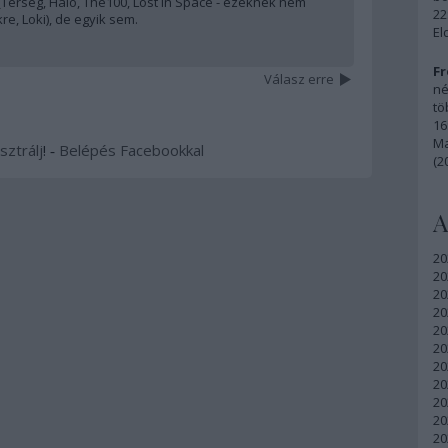
érség, Halo, The100, Lost in Space - ezeknek nem
22
, Loki), de egyik sem.
El
Fr
Válasz erre
né
tö
16
Ma
sztrálj
! ‐
Belépés Facebookkal
(2
A
20
20
20
20
20
20
20
20
20
20
20