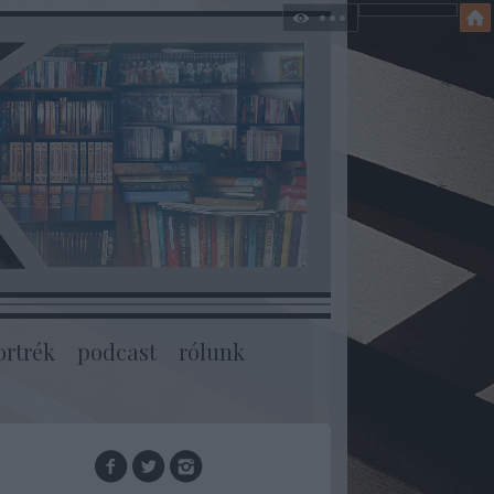
ortrék
podcast
rólunk