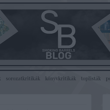
k
sorozatkritikák
könyvkritikák
toplisták
p