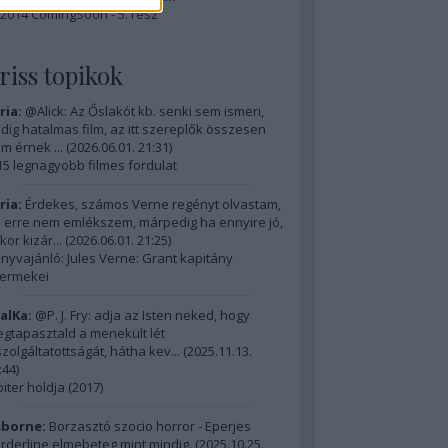
2014 ComingSoon - 5. rész
riss topikok
ria:
@Alick: Az Őslakót kb. senki sem ismeri,
dig hatalmas film, az itt szereplők összesen
m érnek ...
(
2026.06.01. 21:31
)
15 legnagyobb filmes fordulat
ria:
Érdekes, számos Verne regényt olvastam,
 erre nem emlékszem, márpedig ha ennyire jó,
kor kizár...
(
2026.06.01. 21:25
)
nyvajánló: Jules Verne: Grant kapitány
ermekei
alKa:
@P. J. Fry: adja az Isten neked, hogy
gtapasztald a menekült lét
szolgáltatottságát, hátha kev...
(
2025.11.13.
:44
)
piter holdja (2017)
borne:
Borzasztó szocio horror - Eperjes
rderline elmebeteg mint mindig.
(
2025.10.25.