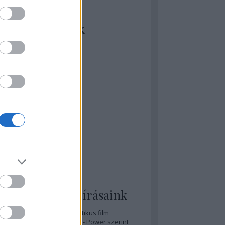
kiket szívesen
ézünk/olvasunk
rosta szerint
rkSide Joint
lmFreak
lmbook
lmtrailer
lmzabáló
sztes megmondja a tutit
gyar Film Adatbázis
zi Mánia app
zze meg az ember!
pcorn & Soda
pernatural Movies
ashnevelés
s & Calzone
 legolvasottabb írásaink
A 20 legjobb posztapokaliptikus film
A 15 legjobb időutazós film - Power szerint