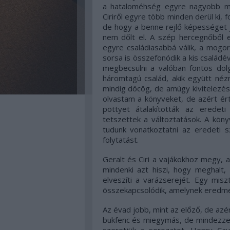
a hataloméhség egyre nagyobb mé
Ciriről egyre több minden derül ki, 
de hogy a benne rejlő képességet 
nem dőlt el. A szép hercegnőből e
egyre családiasabbá válik, a mogor
sorsa is összefonódik a kis családév
megbecsülni a valóban fontos dolgo
háromtagú család, akik együtt né
mindig döcög, de amúgy kivitelezé
olvastam a könyveket, de azért é
pöttyet átalakították az erede
tetszettek a változtatások. A kö
tudunk vonatkoztatni az eredeti sz
folytatást.
Geralt és Ciri a vajákokhoz megy, 
mindenki azt hiszi, hogy meghalt,
elveszíti a varázserejét. Egy mis
összekapcsolódik, amelynek eredmén
Az évad jobb, mint az előző, de az
bukfenc és miegymás, de mindezzel