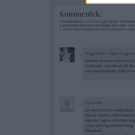
Kommentek:
A hozzászólások a
vonatkozó jogszabályok
értelmében
üzemeltetője semmilyen felelősséget nem vállal, azoka
a
Felhasználási feltételekben
és az
adatvédelmi tájék
doggfather
·
http://dogg-n-r
Semmivel nem marad el az e
története. Geraltnak jól áll
sak kevesebbek, több trón
Kyra1969
Az első résznél elakadtam
Henry Cavill-t, rettenetese
látnom. Sajna azonban épp 
csak nemrég néztem meg), 
feladtam.