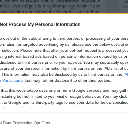
ll remek választás volt a főszerepre, ezúttal a
Ka
nészi képességeit is megvillantja egy kicsit, Freya
Fr
en, Anya Chalotra nem kevésbé Yennefer szerepében.
etesen Vesemir alakítója, Kim Bodnia kiemelkedő
A
ll-t ebben a szerepben), és el ne feledkezzünk
Not Process My Personal Information
inről (Joey Batey), aki ezúttal is dalra fakad és
ort. Kár, hogy ezt az évadot nem nálunk forgatták,
A 
to opt-out of the sale, sharing to third parties, or processing of your per
A
yai helyszíneket, de azért így is eléggé lenyűgöző
Bo
formation for targeted advertising by us, please use the below opt-out s
k.
Bo
r selection. Please note that after your opt-out request is processed y
Cr
eing interest-based ads based on personal information utilized by us or
Le
disclosed to third parties prior to your opt-out. You may separately opt-
Ma
losure of your personal information by third parties on the IAB’s list of
. This information may also be disclosed by us to third parties on the
IA
A
Participants
that may further disclose it to other third parties.
p
 that this website/app uses one or more Google services and may gath
including but not limited to your visit or usage behaviour. You may click 
An
 to Google and its third-party tags to use your data for below specifi
Di
ogle consent section.
Eg
t a legerősebb, a többinek egy picit hullámzott a
N
álat nem könnyű összeboronálni, úgyhogy érthető,
Ör
ri, hogy aztán annál nagyobb erővel támadjon fel.
l Data Processing Opt Outs