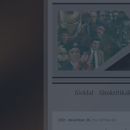
főoldal
filmkritiká
2021. december 28.
írta:
FilmBaráth