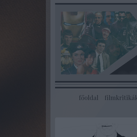
főoldal
filmkritiká