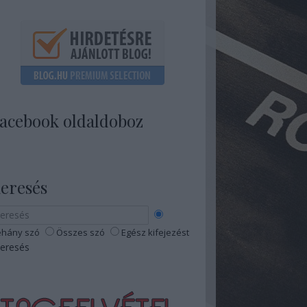
acebook oldaldoboz
eresés
hány szó
Összes szó
Egész kifejezést