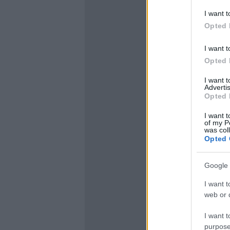
I want t
Opted 
I want t
Opted 
I want 
Advertis
Opted 
I want t
of my P
was col
Opted 
Google 
I want t
web or d
I want t
purpose