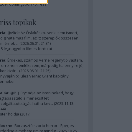
2014 ComingSoon - 5. rész
riss topikok
ria:
@Alick: Az Őslakót kb. senki sem ismeri,
dig hatalmas film, az itt szereplők összesen
m érnek ...
(
2026.06.01. 21:31
)
15 legnagyobb filmes fordulat
ria:
Érdekes, számos Verne regényt olvastam,
 erre nem emlékszem, márpedig ha ennyire jó,
kor kizár...
(
2026.06.01. 21:25
)
nyvajánló: Jules Verne: Grant kapitány
ermekei
alKa:
@P. J. Fry: adja az Isten neked, hogy
gtapasztald a menekült lét
szolgáltatottságát, hátha kev...
(
2025.11.13.
:44
)
piter holdja (2017)
borne:
Borzasztó szocio horror - Eperjes
rderline elmebeteg mint mindig.
(
2025.10.25.