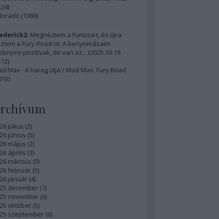
:24
)
dorádó (1988)
ederick2:
Megnéztem a Furiosa-t, és újra
ztem a Fury Road-ot. A benyomásaim
bbnyire pozitívak, de van az...
(
2025.10.19.
:12
)
d Max - A harag útja / Mad Max: Fury Road
015)
rchívum
26 július
(
2
)
26 június
(
5
)
26 május
(
2
)
26 április
(
3
)
26 március
(
5
)
26 február
(
5
)
26 január
(
4
)
25 december
(
7
)
25 november
(
6
)
25 október
(
5
)
25 szeptember
(
6
)