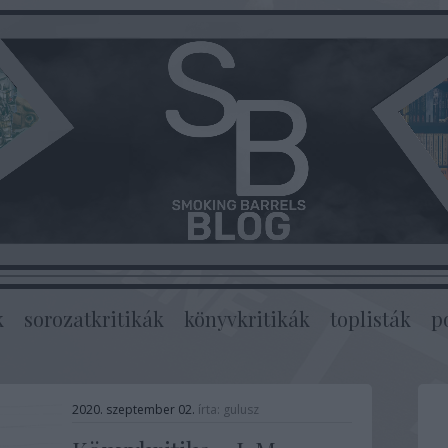
k
sorozatkritikák
könyvkritikák
toplisták
p
2020. szeptember 02.
írta:
gulusz