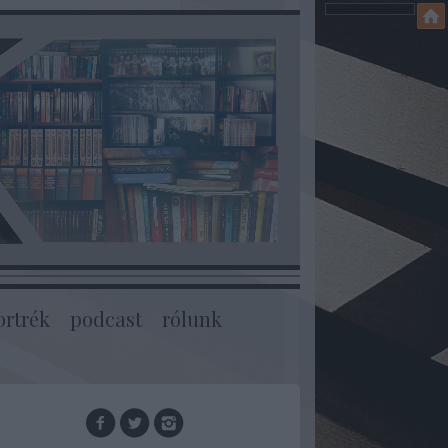
ortrék
podcast
rólunk