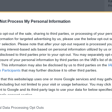
Ka
Fr
A
Not Process My Personal Information
A 
to opt-out of the sale, sharing to third parties, or processing of your per
A
Bo
formation for targeted advertising by us, please use the below opt-out s
Bo
r selection. Please note that after your opt-out request is processed y
Cr
eing interest-based ads based on personal information utilized by us or
Le
disclosed to third parties prior to your opt-out. You may separately opt-
Ma
losure of your personal information by third parties on the IAB’s list of
. This information may also be disclosed by us to third parties on the
IA
A
Participants
that may further disclose it to other third parties.
p
 that this website/app uses one or more Google services and may gath
including but not limited to your visit or usage behaviour. You may click 
An
 to Google and its third-party tags to use your data for below specifi
Di
ogle consent section.
Eg
N
Ör
l Data Processing Opt Outs