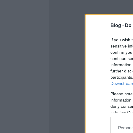
Blog -
Do 
If you wish 
sensitive in
confirm you
continue se
information 
further disc
participants
Downstream 
Please note
information 
deny consent
in below Go
Persona