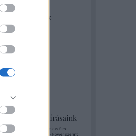
kiket szívesen
ézünk/olvasunk
rosta szerint
rkSide Joint
lmFreak
lmbook
lmtrailer
lmzabáló
sztes megmondja a tutit
gyar Film Adatbázis
zi Mánia app
zze meg az ember!
pcorn & Soda
pernatural Movies
ashnevelés
s & Calzone
 legolvasottabb írásaink
A 20 legjobb posztapokaliptikus film
A 15 legjobb időutazós film - Power szerint