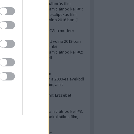
A 10 legjobb második világháborús film
50 posztapokaliptikus film, amit látnod kell #1:
A 10 legkreatívabb posztapokaliptikus film
20 film, amit látnod kellett volna 2016-ban (1.
rész)
Ezért néz ki borzasztóan a CGI a modern
filmekben (is)
15(+1) film, amit látnod kellett volna 2013-ban
A 15 legnagyobb filmes fordulat
50 posztapokaliptikus film, amit látnod kell #2:
10 zombifilm, amit látnod kell
A 10 legjobb gengszterfilm
A 10 legjobb Brad Pitt-film
A 10 legjobb Mel Gibson-film
Az igazi 10 legjobb akciófilm a 2000-es évekből
10 iszonyatos magyar filmcím, amit
megúsztunk 2016-ban
Könyvkritika: Brigitte Hamann: Erzsébet
királyné (2019)
A 10 legjobb Al Pacino - film
50 posztapokaliptikus film, amit látnod kell #3:
10 (nem is annyira) posztapokaliptikus film,
amit látnod kell
10 alulértékelt film - 2. rész
A 10 legjobb Matt Damon-film