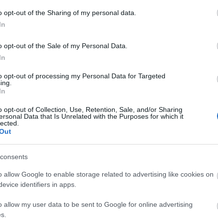
A
o opt-out of the Sharing of my personal data.
n
In
Bo
o opt-out of the Sale of my Personal Data.
Da
In
Fi
Fi
to opt-out of processing my Personal Data for Targeted
Fi
ing.
Fi
In
Li
Ma
o opt-out of Collection, Use, Retention, Sale, and/or Sharing
Mo
ersonal Data that Is Unrelated with the Purposes for which it
lected.
Né
Out
Po
Su
Tr
consents
Ju
o allow Google to enable storage related to advertising like cookies on
evice identifiers in apps.
A
o allow my user data to be sent to Google for online advertising
s.