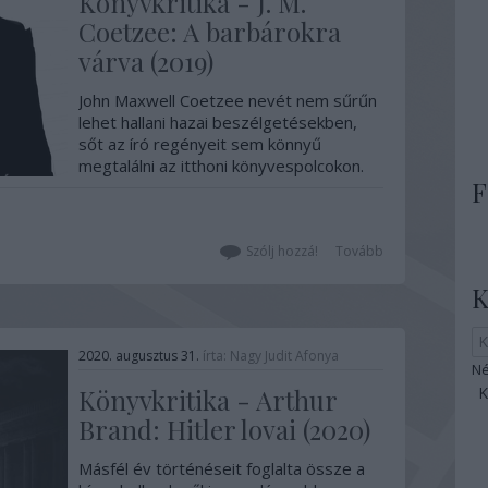
Könyvkritika - J. M.
Coetzee: A barbárokra
várva (2019)
John Maxwell Coetzee nevét nem sűrűn
lehet hallani hazai beszélgetésekben,
sőt az író regényeit sem könnyű
megtalálni az itthoni könyvespolcokon.
F
Mintha nem csak az író bujkálna a
nyilvánosság elől, hanem a művei is.
Nem tagadom, én is csak azért
olvastam tőle, mert láttam a nevét a
Szólj hozzá!
Tovább
Nobel díjas…
K
2020. augusztus 31.
írta:
Nagy Judit Áfonya
Né
Könyvkritika - Arthur
Brand: Hitler lovai (2020)
Másfél év történéseit foglalta össze a