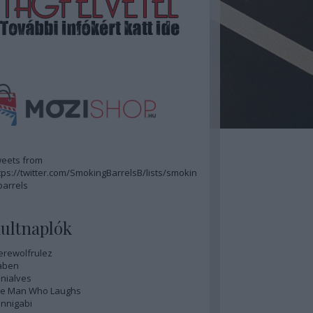
eets from
tps://twitter.com/SmokingBarrelsB/lists/smokin
barrels
ultnaplók
rewolfrulez
aben
nialves
e Man Who Laughs
nnigabi