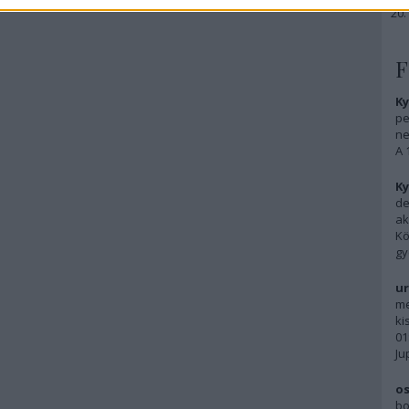
F
Ky
pe
ne
A 
Ky
de
ak
Kö
gy
ur
me
ki
01
Ju
os
bo