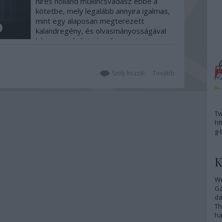
híres holland műkincsvadász ebbe a
kötetbe, mely legalább annyira igalmas,
mint egy alaposan megterezett
kalandregény, és olvasmányosságával
képes mindvégig úgy fenntartani a
figyelmet, hogy közben a gyanútlan
olvasó nem csak szórakozik, hanem
tanul is…
Szólj hozzá!
Tovább
Tw
ht
g-
K
We
G
da
Th
ha