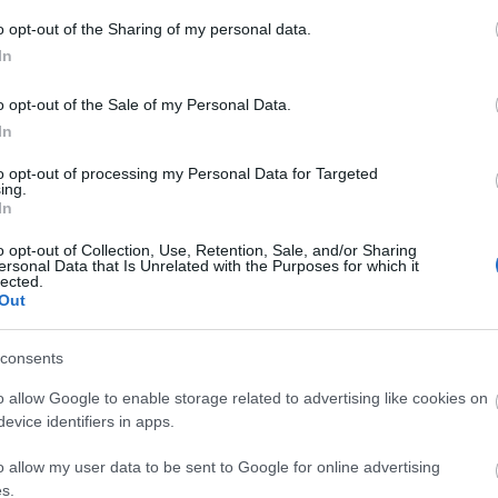
A
o opt-out of the Sharing of my personal data.
n
In
Bo
o opt-out of the Sale of my Personal Data.
Da
In
Fi
Fi
to opt-out of processing my Personal Data for Targeted
Fi
ing.
Fi
In
Li
Ma
o opt-out of Collection, Use, Retention, Sale, and/or Sharing
Mo
ersonal Data that Is Unrelated with the Purposes for which it
lected.
Né
Out
Po
Su
Tr
consents
Ju
o allow Google to enable storage related to advertising like cookies on
evice identifiers in apps.
A
o allow my user data to be sent to Google for online advertising
s.