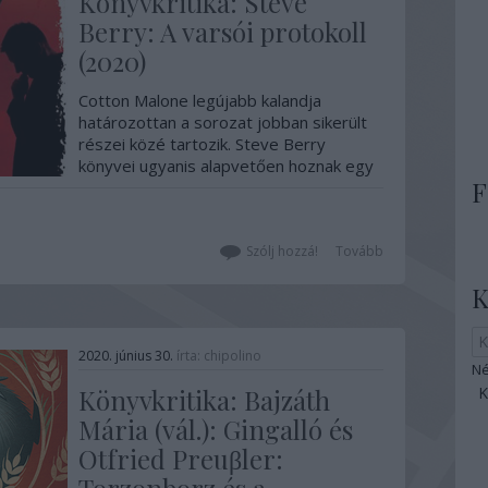
Könyvkritika: Steve
Berry: A varsói protokoll
(2020)
Cotton Malone legújabb kalandja
határozottan a sorozat jobban sikerült
részei közé tartozik. Steve Berry
könyvei ugyanis alapvetően hoznak egy
F
jó szórakoztató szintet, azonban vannak
köztük jobban és kevésbé jobban
sikerült darabok. Mivel mostanában
inkább az utóbbiak voltak túlsúlyban,
Szólj hozzá!
Tovább
ezért nagyon…
K
2020. június 30.
írta:
chipolino
Né
Könyvkritika: Bajzáth
Mária (vál.): Gingalló és
Otfried Preuβler: