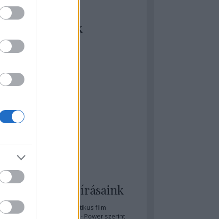
kiket szívesen
ézünk/olvasunk
rosta szerint
rkSide Joint
lmFreak
lmbook
lmtrailer
lmzabáló
sztes megmondja a tutit
gyar Film Adatbázis
zi Mánia app
zze meg az ember!
pcorn & Soda
pernatural Movies
ashnevelés
s & Calzone
 legolvasottabb írásaink
A 20 legjobb posztapokaliptikus film
A 15 legjobb időutazós film - Power szerint