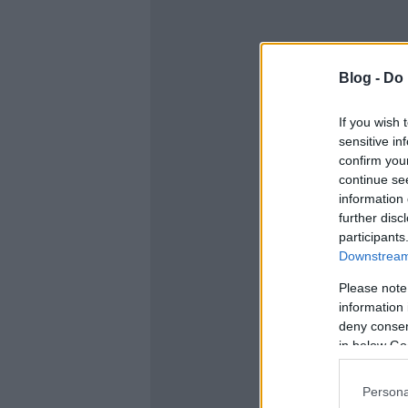
Blog -
Do 
If you wish 
sensitive in
confirm you
continue se
information 
further disc
participants
Downstream 
Please note
information 
deny consent
in below Go
Persona