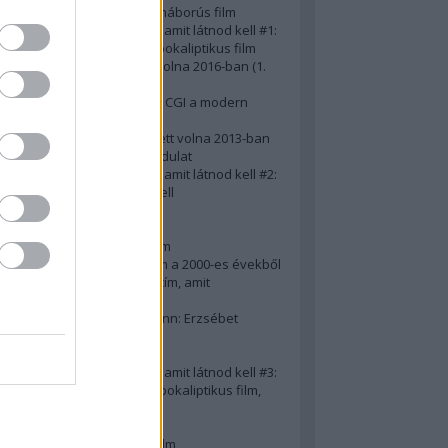
A 10 legjobb második világháborús film
50 posztapokaliptikus film, amit látnod kell #1:
A 10 legkreatívabb posztapokaliptikus film
20 film, amit látnod kellett volna 2016-ban (1.
rész)
Ezért néz ki borzasztóan a CGI a modern
filmekben (is)
15(+1) film, amit látnod kellett volna 2013-ban
A 15 legnagyobb filmes fordulat
50 posztapokaliptikus film, amit látnod kell #2:
10 zombifilm, amit látnod kell
A 10 legjobb gengszterfilm
A 10 legjobb Brad Pitt-film
A 10 legjobb Mel Gibson-film
Az igazi 10 legjobb akciófilm a 2000-es évekből
10 iszonyatos magyar filmcím, amit
megúsztunk 2016-ban
Könyvkritika: Brigitte Hamann: Erzsébet
királyné (2019)
A 10 legjobb Al Pacino - film
50 posztapokaliptikus film, amit látnod kell #3:
10 (nem is annyira) posztapokaliptikus film,
amit látnod kell
10 alulértékelt film - 2. rész
A 10 legjobb Matt Damon-film