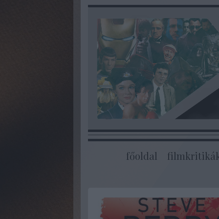
főoldal
filmkritiká