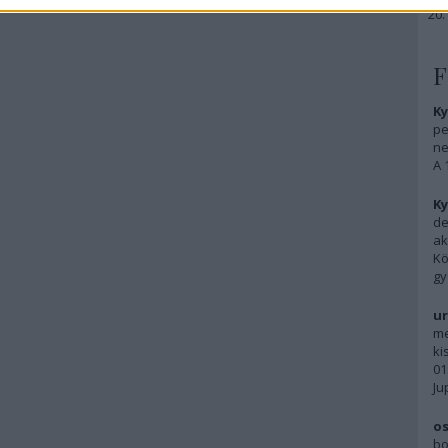
F
Ky
pe
ne
A 
Ky
de
ak
Kö
gy
ur
me
ki
01
Ju
os
bo