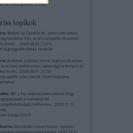
2014 ComingSoon - 5. rész
riss topikok
ria:
@Alick: Az Őslakót kb. senki sem ismeri,
dig hatalmas film, az itt szereplők összesen
m érnek ...
(
2026.06.01. 21:31
)
15 legnagyobb filmes fordulat
ria:
Érdekes, számos Verne regényt olvastam,
 erre nem emlékszem, márpedig ha ennyire jó,
kor kizár...
(
2026.06.01. 21:25
)
nyvajánló: Jules Verne: Grant kapitány
ermekei
alKa:
@P. J. Fry: adja az Isten neked, hogy
gtapasztald a menekült lét
szolgáltatottságát, hátha kev...
(
2025.11.13.
:44
)
piter holdja (2017)
borne:
Borzasztó szocio horror - Eperjes
rderline elmebeteg mint mindig.
(
2025.10.25.