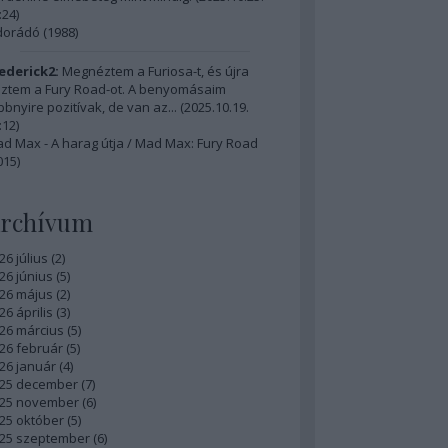
:24
)
dorádó (1988)
ederick2:
Megnéztem a Furiosa-t, és újra
ztem a Fury Road-ot. A benyomásaim
bbnyire pozitívak, de van az...
(
2025.10.19.
:12
)
d Max - A harag útja / Mad Max: Fury Road
015)
rchívum
26 július
(
2
)
26 június
(
5
)
26 május
(
2
)
26 április
(
3
)
26 március
(
5
)
26 február
(
5
)
26 január
(
4
)
25 december
(
7
)
25 november
(
6
)
25 október
(
5
)
25 szeptember
(
6
)