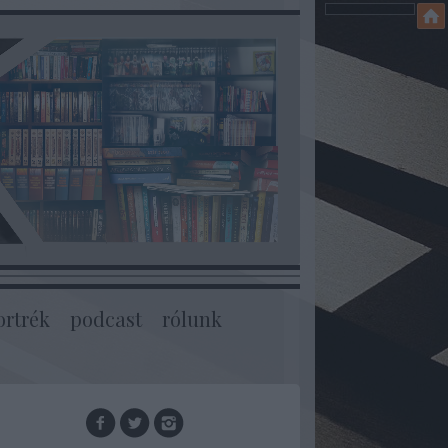
ortrék
podcast
rólunk