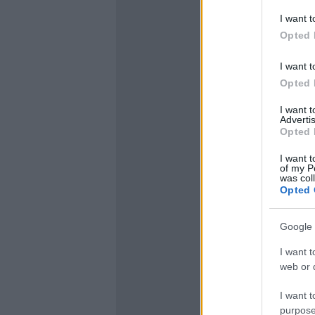
I want t
Opted 
I want t
Opted 
I want 
Advertis
Opted 
I want t
of my P
was col
Opted 
Google 
I want t
web or d
I want t
purpose