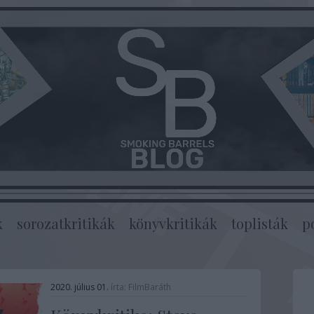
k
sorozatkritikák
könyvkritikák
toplisták
p
2020. július 01.
írta:
FilmBaráth