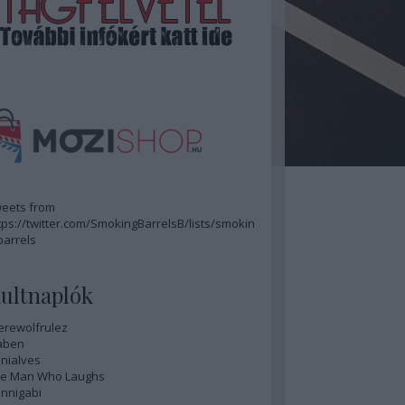
eets from
tps://twitter.com/SmokingBarrelsB/lists/smokin
barrels
ultnaplók
rewolfrulez
aben
nialves
e Man Who Laughs
nnigabi