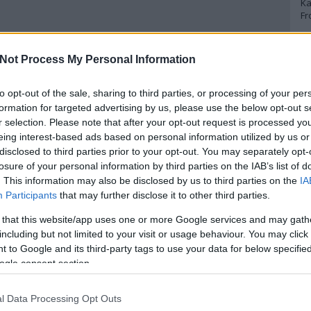
Ka
Fr
A
Not Process My Personal Information
A 
to opt-out of the sale, sharing to third parties, or processing of your per
A
Bo
formation for targeted advertising by us, please use the below opt-out s
Bo
r selection. Please note that after your opt-out request is processed y
Cr
eing interest-based ads based on personal information utilized by us or
Le
disclosed to third parties prior to your opt-out. You may separately opt-
Ma
losure of your personal information by third parties on the IAB’s list of
. This information may also be disclosed by us to third parties on the
IA
A
Participants
that may further disclose it to other third parties.
p
 that this website/app uses one or more Google services and may gath
including but not limited to your visit or usage behaviour. You may click 
An
 to Google and its third-party tags to use your data for below specifi
Di
ogle consent section.
Eg
N
Ör
l Data Processing Opt Outs