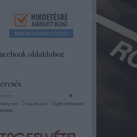
acebook oldaldoboz
eresés
hány szó
Összes szó
Egész kifejezést