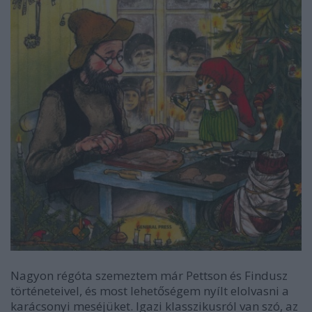
Nagyon régóta szemeztem már Pettson és Findusz
történeteivel, és most lehetőségem nyílt elolvasni a
karácsonyi meséjüket. Igazi klasszikusról van szó, az