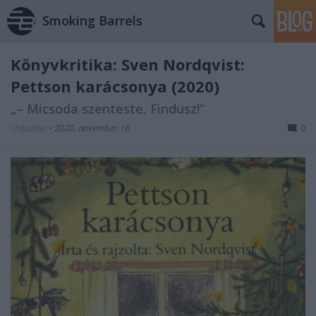
Smoking Barrels
Könyvkritika: Sven Nordqvist:
Pettson karácsonya (2020)
„– Micsoda szenteste, Findusz!”
chipolino
•
2020. november 16.
0