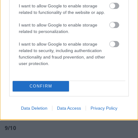
érdekességet fel lehet fedezni, bár nem annyira
I want to allow Google to enable storage
zsúfoltak, mint mondjuk egy Mauri Kunnas.
related to functionality of the website or app.
Letisztult, klasszikusan szép rajzok jó nagy
méretben, szerintem a gyerekeknek is nagyon
I want to allow Google to enable storage
tetszenek.
related to personalization.
A kötet üzenete tiszta és szép: az ünnep valódi
I want to allow Google to enable storage
csodájáról, összetartásról, egymás segítéséről,
related to security, including authentication
önzetlenségről szól, ami a jelenlegi koronás
functionality and fraud prevention, and other
időszakban kiemelt fontosságú. Nem tudom, idén
user protection.
milyen lesz a karácsony, de az biztos, hogy más,
mint az eddigiek. Jó lenne, ha Pettsonhoz hasonlóan
minket is körülvehetnének azok, akik odafigyelnek
CONFIRM
ránk, akiknek fontosak vagyunk. Mert bármennyire
is elcsépelt, azért a karácsony lényege mégiscsak a
szeretet.
Data Deletion
Data Access
Privacy Policy
9/10