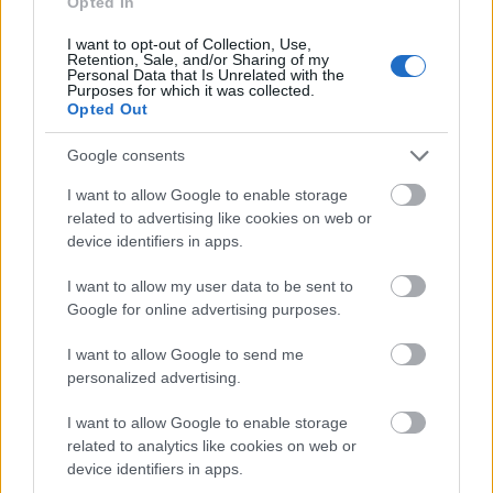
Opted In
I want to opt-out of Collection, Use,
Retention, Sale, and/or Sharing of my
Personal Data that Is Unrelated with the
Purposes for which it was collected.
Opted Out
Google consents
I want to allow Google to enable storage
related to advertising like cookies on web or
device identifiers in apps.
I want to allow my user data to be sent to
Google for online advertising purposes.
A karakterek bájosak, Pettson kicsit magának való,
de csupaszív és kedves, Findusz pedig rakoncátlan,
I want to allow Google to send me
energikus és mókás. Az őket meglátogató ismerősök
personalized advertising.
mind nagyon reálisak, igazából típusokat
testesítenek meg, és az ábrázolásuk is nagyon
I want to allow Google to enable storage
karakterisztikus. Az illusztrációk egyébként is
related to analytics like cookies on web or
device identifiers in apps.
nagyszerűek, minden képen rengeteg apró