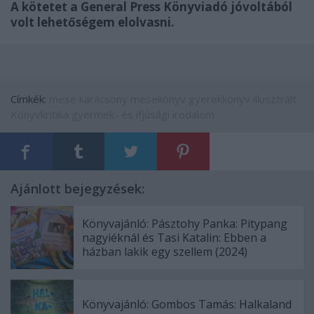
A kötetet a General Press Könyviadó jóvoltából
volt lehetőségem elolvasni.
Címkék:
mese
karácsony
mesekönyv
gyerekkönyv
illusztrált
Könyvkritika
gyermek- és ifjúsági irodalom
Ajánlott bejegyzések:
Könyvajánló: Pásztohy Panka: Pitypang
nagyiéknál és Tasi Katalin: Ebben a
házban lakik egy szellem (2024)
Könyvajánló: Gombos Tamás: Halkaland