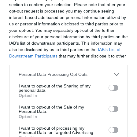
kandúr nekilátnak a karácsonyi készülődésnek, ám
section to confirm your selection. Please note that after your
miközben fenyőgallyat gyűjtenek, Pettsont baleset
opt-out request is processed you may continue seeing
éri. Mi lesz így a karácsonnyal? Findusz már egészen
interest-based ads based on personal information utilized by
kétségbe esik, hogy idén nem lesz karácsonyfa,
us or personal information disclosed to third parties prior to
elmarad az ünnepi vacsora, és nem kap ajándékot
your opt-out. You may separately opt-out of the further
sem… Vajon hogy fognak idén ünnepelni?
disclosure of your personal information by third parties on the
IAB’s list of downstream participants. This information may
A kötetet Sven Nordqvist írta és rajzolta, és érződik
also be disclosed by us to third parties on the
IAB’s List of
rajta egyfajta jó értelemben vett régimódiság. Az
Downstream Participants
that may further disclose it to other
atmoszférája meghitt, kellemes és otthonos, mintha
third parties.
a nagymamánkhoz érkeznénk vendégségbe. Nagyon
Please note that this website/app uses one or more Google
szépen visszaadja az ünnepre való készülődés és
Personal Data Processing Opt Outs
services and may gather and store information including but
maga az ünneplés eltérő hangulatát, Findusz révén
not limited to your visit or usage behaviour. You may click to
I want to opt-out of the Sharing of my
pedig humor is kerül a történetbe. A
personal data.
grant or deny consent to Google and its third-party tags to
cselekményvezetés jó, bár maga a történet elég
Opted In
use your data for below specified purposes in below Google
kiszámítható. Ennek ellenére nekem is rosszul esett
consent section.
I want to opt-out of the Sale of my
volna, ha más a vége; így némiképp visszaadja az
Personal Data.
ember hitét.
Opted In
I want to opt-out of processing my
Personal Data for Targeted Advertising.