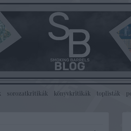
k
sorozatkritikák
könyvkritikák
toplisták
p