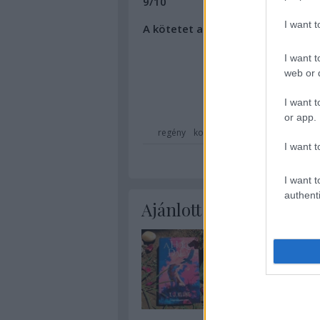
9/10
I want 
A kötetet a GABO Könyvkiadó jóvo
I want t
web or d
I want t
or app.
regény
kortárs
fantasztikus
szórako
I want t
I want t
authenti
Ajánlott bejegyzések: