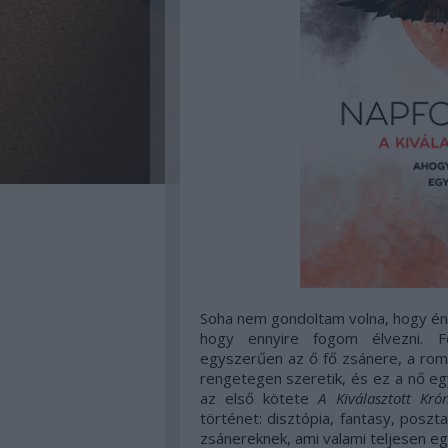
Soha nem gondoltam volna, hogy én
hogy ennyire fogom élvezni. F
egyszerűen az ő fő zsánere, a roma
rengetegen szeretik, és ez a nő egy
az első kötete
A Kiválasztott Krón
történet: disztópia, fantasy, poszt
zsánereknek, ami valami teljesen eg