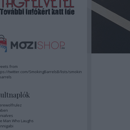
eets from
tps://twitter.com/SmokingBarrelsB/lists/smokin
barrels
ultnaplók
rewolfrulez
aben
nialves
e Man Who Laughs
nnigabi