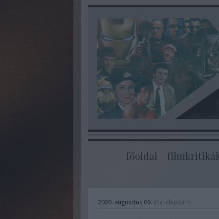
főoldal
filmkritiká
2020. augusztus 06.
írta:
chipolino