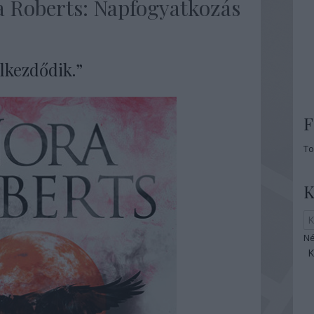
a Roberts: Napfogyatkozás
Elkezdődik.”
F
To
K
Né