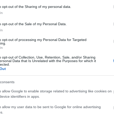
ek, érdekesek és emberiek. Viszonylag sok szálon
A
o opt-out of the Sharing of my personal data.
nk (akiknek a sorsa végül összefonódik), de ez
n
In
nki kellően egyedi és kedvelhető ahhoz, hogy ne
A kedvencem Lana volt, a korábban séfként dolgozó
Bo
ágban talán a legfontosabb szerep hárul. Nagyon
o opt-out of the Sale of my Personal Data.
Da
és kíváncsi vagyok, vajon mi lett a további sorsuk,
In
Fi
-ot; remélem, a következő kötet(ek)ben még
Fi
megérteném, ha nem, hiszen a
Kiválasztott
Krónikája a
to opt-out of processing my Personal Data for Targeted
Fi
ing.
Fi
In
Li
ben valójában egy disztópia (és fantasy)
Ma
o opt-out of Collection, Use, Retention, Sale, and/or Sharing
ott el a világ abba az állapotába, amelyben majd a
Mo
ersonal Data that Is Unrelated with the Purposes for which it
eteg kalandon és megpróbáltatáson keresztül)
lected.
Né
Out
ét erőkkel. A regény izgalmas, gondolatébresztő és
Po
Su
lt olvasni. Az írónő nagyon ismeri az emberi lélek
Tr
agyon könnyű azonosulni. A könyv nem túl nehéz
consents
Ju
ülönböző fantasykhez és disztópiákhoz hasonlítani,
nesebb, viszont abszolút szórakoztató. És annyi
o allow Google to enable storage related to advertising like cookies on
 én igencsak várom a következő kötetet.
evice identifiers in apps.
A
o allow my user data to be sent to Google for online advertising
s.