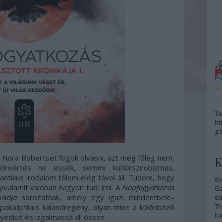
Tw
ht
g-
 Nora Robertset fogok olvasni, azt meg főleg nem,
K
élreértés ne essék, semmi kultúrsznobizmus,
ntikus irodalom tőlem elég távol áll. Tudom, hogy
We
valamit valóban nagyon tud: írni. A
Napfogyatkozás
G
ikája
sorozatnak, amely egy igazi mindentbele-
da
Th
apokaliptikus kalandregény, olyan mixe a különböző
ha
yedivé és izgalmassá áll össze.