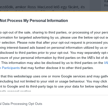
Ka
Fr
kezdődik, amikor Ross MacLeod lelő egy fácánt, és
b Végzetként aposztrofált gyilkos vírust. A vírus
 és megállíthatatlanul terjed: aki megfertőződik,
A
Not Process My Personal Information
an immunisak a vírusra, egyesekben pedig olyan
ől eddig csak a mesékben hallottak. Az éremnek
A 
ény mellett megjelenik a sötétség, és a bűbájosok
to opt-out of the sale, sharing to third parties, or processing of your per
A
sok, a sötét erők használói. A régi világ véget ért
Bo
formation for targeted advertising by us, please use the below opt-out s
Yorkból és a nagyvárosokból, hogy menedéket
Bo
r selection. Please note that after your opt-out request is processed y
letet.
Cr
eing interest-based ads based on personal information utilized by us or
Le
disclosed to third parties prior to your opt-out. You may separately opt-
e a fordulatos cselekményvezetés és a remek
Ma
losure of your personal information by third parties on the IAB’s list of
megoldásai sokszor emlékeztetnek más disztópiákra
. This information may also be disclosed by us to third parties on the
IA
agutas rész például Glukhovsky trilógiájára, a
A
Participants
that may further disclose it to other third parties.
A hatalomra
stb.), a végeredmény mégis új, csak
tű vírus miatt a történet sajnos nagyon aktuális is;
p
 that this website/app uses one or more Google services and may gath
dult meg a fejemben, hogy vajon mit tennék, ha
including but not limited to your visit or usage behaviour. You may click 
lmas volt belegondolni, mennyire valóságos most ez
An
 to Google and its third-party tags to use your data for below specifi
gyébként ujjgyakorlatnak tűnik – Nora Roberts
Di
ogle consent section.
Eg
játszik a dinamikával, fonja össze a szálakat, és
N
yan könyvet, amin ennyire érződik a jó értelemben
Ör
l Data Processing Opt Outs