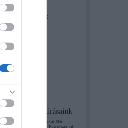
kiket szívesen
ézünk/olvasunk
rosta szerint
rkSide Joint
lmFreak
lmbook
lmtrailer
lmzabáló
sztes megmondja a tutit
gyar Film Adatbázis
zi Mánia app
zze meg az ember!
pcorn & Soda
pernatural Movies
ashnevelés
s & Calzone
 legolvasottabb írásaink
A 20 legjobb posztapokaliptikus film
A 15 legjobb időutazós film - Power szerint