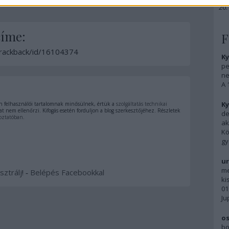
címe:
F
/trackback/id/16104374
Ky
pe
ne
A 
Ky
 felhasználói tartalomnak minősülnek, értük a
szolgáltatás technikai
t nem ellenőrzi. Kifogás esetén forduljon a blog szerkesztőjéhez. Részletek
de
oztatóban
.
ak
Kö
gy
ur
me
sztrálj
! ‐
Belépés Facebookkal
ki
01
Ju
os
bo