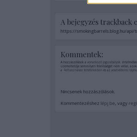
A bejegyzés trackback 
https://smokingbarrels.blog.hu/api
Kommentek:
A hozzászólások a
vonatkozó jogszabályok
értelmében
üzemeltetője semmilyen felelősséget nem vállal, azoka
a
Felhasználási feltételekben
és az
adatvédelmi tájék
Nincsenek hozzászólások.
Kommentezéshez
lépj be
, vagy
regi