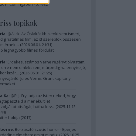
2014 ComingSoon - 5. rész
riss topikok
ria:
@Alick: Az Őslakót kb. senki sem ismeri,
dig hatalmas film, az itt szereplők összesen
m érnek ...
(
2026.06.01. 21:31
)
15 legnagyobb filmes fordulat
ria:
Érdekes, számos Verne regényt olvastam,
 erre nem emlékszem, márpedig ha ennyire jó,
kor kizár...
(
2026.06.01. 21:25
)
nyvajánló: Jules Verne: Grant kapitány
ermekei
alKa:
@P. J. Fry: adja az Isten neked, hogy
gtapasztald a menekült lét
szolgáltatottságát, hátha kev...
(
2025.11.13.
:44
)
piter holdja (2017)
borne:
Borzasztó szocio horror - Eperjes
rderline elmebeteg mint mindig.
(
2025.10.25.