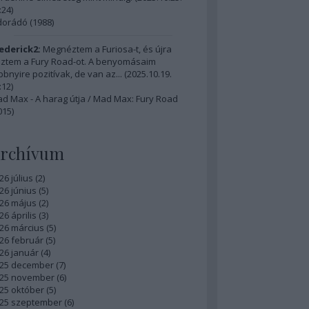
:24
)
dorádó (1988)
ederick2:
Megnéztem a Furiosa-t, és újra
ztem a Fury Road-ot. A benyomásaim
bbnyire pozitívak, de van az...
(
2025.10.19.
:12
)
d Max - A harag útja / Mad Max: Fury Road
015)
rchívum
26 július
(
2
)
26 június
(
5
)
26 május
(
2
)
26 április
(
3
)
26 március
(
5
)
26 február
(
5
)
26 január
(
4
)
25 december
(
7
)
25 november
(
6
)
25 október
(
5
)
25 szeptember
(
6
)