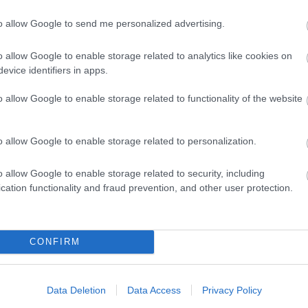
to allow Google to send me personalized advertising.
ltából volt lehetőségem elolvasni.
o allow Google to enable storage related to analytics like cookies on
evice identifiers in apps.
o allow Google to enable storage related to functionality of the website
ztató
disztópia
Könyvkritika
posztapokaliptikus művek
o allow Google to enable storage related to personalization.
Szólj hozzá!
o allow Google to enable storage related to security, including
cation functionality and fraud prevention, and other user protection.
CONFIRM
Data Deletion
Data Access
Privacy Policy