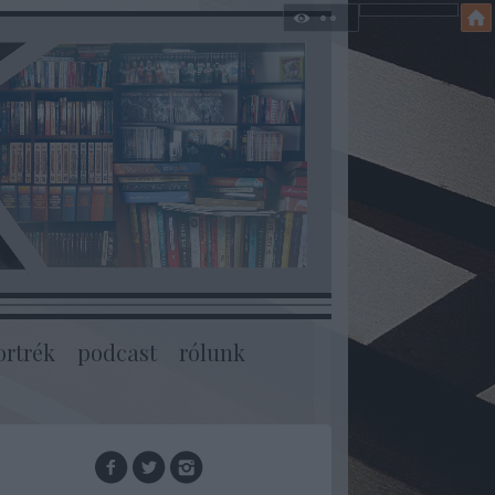
ortrék
podcast
rólunk