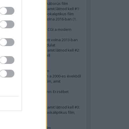
A 10 legjobb második világháborús film
50 posztapokaliptikus film, amit látnod kell #1:
A 10 legkreatívabb posztapokaliptikus film
20 film, amit látnod kellett volna 2016-ban (1.
rész)
Ezért néz ki borzasztóan a CGI a modern
filmekben (is)
15(+1) film, amit látnod kellett volna 2013-ban
A 15 legnagyobb filmes fordulat
50 posztapokaliptikus film, amit látnod kell #2:
10 zombifilm, amit látnod kell
A 10 legjobb gengszterfilm
A 10 legjobb Brad Pitt-film
A 10 legjobb Mel Gibson-film
Az igazi 10 legjobb akciófilm a 2000-es évekből
10 iszonyatos magyar filmcím, amit
megúsztunk 2016-ban
Könyvkritika: Brigitte Hamann: Erzsébet
királyné (2019)
A 10 legjobb Al Pacino - film
50 posztapokaliptikus film, amit látnod kell #3:
10 (nem is annyira) posztapokaliptikus film,
amit látnod kell
10 alulértékelt film - 2. rész
A 10 legjobb Matt Damon-film