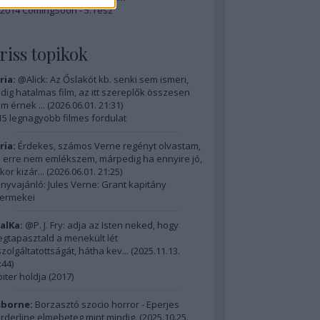
2014 ComingSoon - 5. rész
riss topikok
ria:
@Alick: Az Őslakót kb. senki sem ismeri,
dig hatalmas film, az itt szereplők összesen
m érnek ...
(
2026.06.01. 21:31
)
15 legnagyobb filmes fordulat
ria:
Érdekes, számos Verne regényt olvastam,
 erre nem emlékszem, márpedig ha ennyire jó,
kor kizár...
(
2026.06.01. 21:25
)
nyvajánló: Jules Verne: Grant kapitány
ermekei
alKa:
@P. J. Fry: adja az Isten neked, hogy
gtapasztald a menekült lét
szolgáltatottságát, hátha kev...
(
2025.11.13.
:44
)
piter holdja (2017)
borne:
Borzasztó szocio horror - Eperjes
rderline elmebeteg mint mindig.
(
2025.10.25.