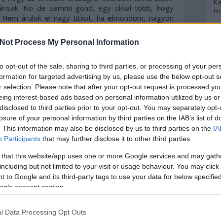
Ka
lárisak. No de semmi gond, egy okkal több, hogy
Fr
 Nem árulok el nagy titkot, ha elmondom, nagyon
A
Not Process My Personal Information
ly még mindig a titokzatos kalandok földje. Ebbe a
intést ez a kötet. Az igazán felhasználóbarát
A 
elkesen elmesél, amit csak lehet a felkelő nap
to opt-out of the sale, sharing to third parties, or processing of your per
A
lyen hely a Földön, ahol ennyire harmóniában élne a
Bo
formation for targeted advertising by us, please use the below opt-out s
z érdeklődő olvasó otthoni foteljének kényelméből
Bo
r selection. Please note that after your opt-out request is processed y
Cr
ségét, ismereteket szerezhet az építészettől a
eing interest-based ads based on personal information utilized by us or
Le
ől a sintó szentélyekig, az ikebanától a kavaii-ig
disclosed to third parties prior to your opt-out. You may separately opt-
Ma
losure of your personal information by third parties on the IAB’s list of
. This information may also be disclosed by us to third parties on the
IA
ől el kell mondani az az, hogy SZÉP. Igen, így csupa
A
Participants
that may further disclose it to other third parties.
borítóján helyet foglaló dombornyomott betűk
p
ezhető szintkülönbség igazán nyugtatóan hatott rám
 that this website/app uses one or more Google services and may gath
olog, mint amikor az ember simogat egy könyvet
including but not limited to your visit or usage behaviour. You may click 
An
rve a kötet kinézetére, a fehér szín és pár
 to Google and its third-party tags to use your data for below specifi
Di
mek, letisztult, modern hatást ad a könyvnek. A
ogle consent section.
Eg
csak még inkább fokozzák az összképet. Egy igazán
N
z is, mert én aztán mindenhova vittem magammal az
Ör
os értelmében mindenhol olvastam. Kávézóban,
l Data Processing Opt Outs