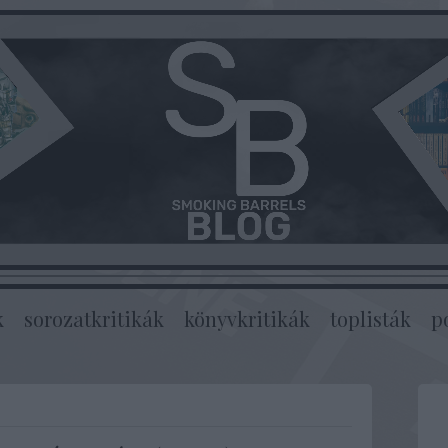
k
sorozatkritikák
könyvkritikák
toplisták
p