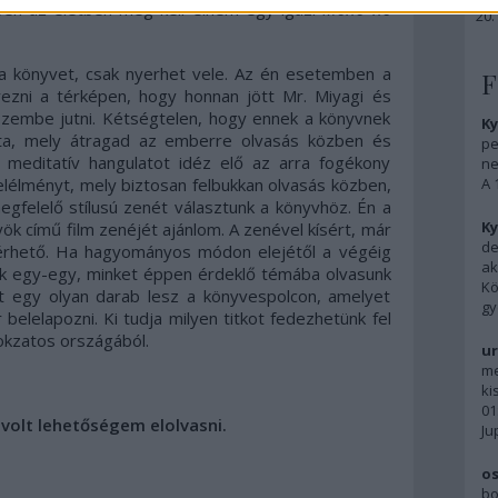
en az életben meg kell élnem egy igazi
Mono no
t a könyvet, csak nyerhet vele. Az én esetemben a
F
ezni a térképen, hogy honnan jött Mr. Miyagi és
zembe jutni. Kétségtelen, hogy ennek a könyvnek
Ky
ata, mely átragad az emberre olvasás közben és
pe
s, meditatív hangulatot idéz elő az arra fogékony
ne
elélményt, mely biztosan felbukkan olvasás közben,
A 
gfelelő stílusú zenét választunk a könyvhöz. Én a
Ky
k című film zenéjét ajánlom. A zenével kísért, már
de
lérhető. Ha hagyományos módon elejétől a végéig
ak
sak egy-egy, minket éppen érdeklő témába olvasunk
Kö
t egy olyan darab lesz a könyvespolcon, amelyet
gy
belelapozni. Ki tudja milyen titkot fedezhetünk fel
okzatos országából.
ur
me
ki
01
 volt lehetőségem elolvasni.
Ju
os
bo