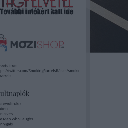
eets from
tps://twitter.com/SmokingBarrelsB/lists/smokin
barrels
ultnaplók
rewolfrulez
aben
nialves
e Man Who Laughs
nnigabi