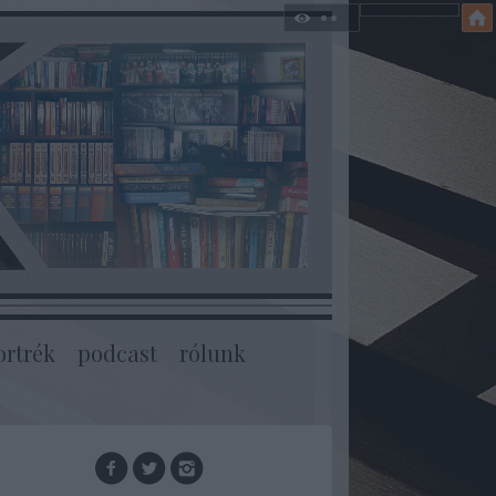
ortrék
podcast
rólunk