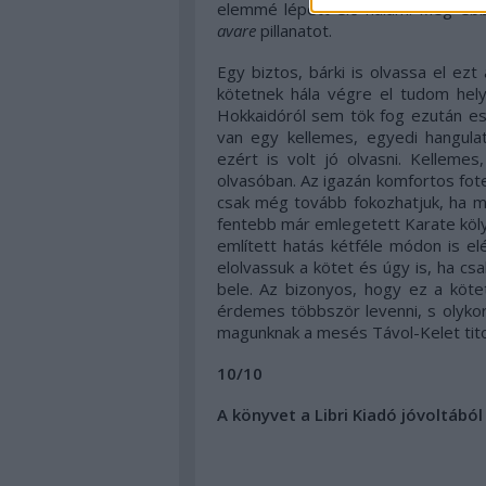
elemmé lépett elő nálam. Még ebb
avare
pillanatot.
Egy biztos, bárki is olvassa el ez
kötetnek hála végre el tudom hely
Hokkaidóról sem tök fog ezután es
van egy kellemes, egyedi hangul
ezért is volt jó olvasni. Kelleme
olvasóban. Az igazán komfortos fot
csak még tovább fokozhatjuk, ha me
fentebb már emlegetett Karate kölyö
említett hatás kétféle módon is e
elolvassuk a kötet és úgy is, ha c
bele. Az bizonyos, hogy ez a köte
érdemes többször levenni, s olykor 
magunknak a mesés Távol-Kelet tit
10/10
A könyvet a Libri Kiadó jóvoltából