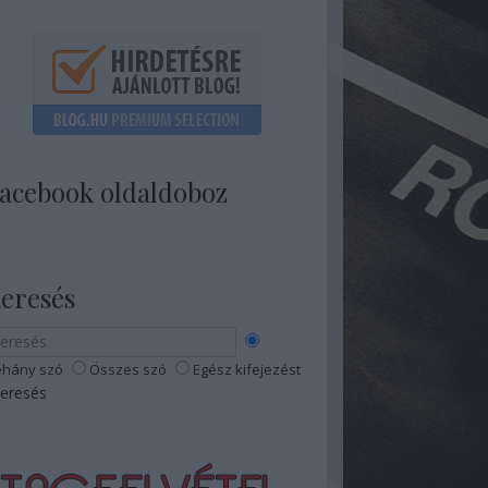
acebook oldaldoboz
eresés
hány szó
Összes szó
Egész kifejezést