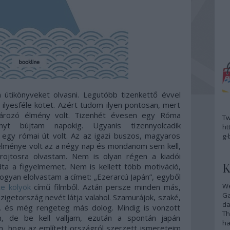
útikönyveket olvasni. Legutóbb tizenkettő évvel
ilyesféle kötet. Azért tudom ilyen pontosan, mert
tározó élmény volt. Tizenhét évesen egy Róma
Tw
nyt bújtam napokig. Ugyanis tizennyolcadik
ht
egy római út volt. Az az igazi buszos, magyaros
g-
 élménye volt az a négy nap és mondanom sem kell,
rojtosra olvastam. Nem is olyan régen a kiadói
K
ta a figyelmemet. Nem is kellett több motiváció,
ogyan elolvastam a címet: „Ezerarcú Japán”, egyből
We
e kölyök
című filmből. Aztán persze minden más,
G
igetország nevét látja valahol. Szamurájok, szaké,
da
 és még rengeteg más dolog. Mindig is vonzott
Th
, de be kell valljam, ezután a spontán japán
ha
öm, hogy az említett országról szerzett ismereteim