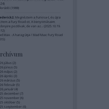
:24
)
dorádó (1988)
ederick2:
Megnéztem a Furiosa-t, és újra
ztem a Fury Road-ot. A benyomásaim
bbnyire pozitívak, de van az...
(
2025.10.19.
:12
)
d Max - A harag útja / Mad Max: Fury Road
015)
rchívum
26 július
(
2
)
26 június
(
5
)
26 május
(
2
)
26 április
(
3
)
26 március
(
5
)
26 február
(
5
)
26 január
(
4
)
25 december
(
7
)
25 november
(
6
)
25 október
(
5
)
25 szeptember
(
6
)