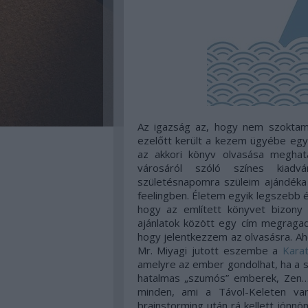
Az igazság az, hogy nem szoktam 
ezelőtt került a kezem ügyébe egy 
az akkori könyv olvasása megha
városáról szóló színes kiadvá
születésnapomra szüleim ajándéka 
feelingben. Életem egyik legszebb
hogy az említett könyvet bizony 
ajánlatok között egy cím megragad
hogy jelentkezzem az olvasásra. Ah
Mr. Miyagi jutott eszembe a
Karat
amelyre az ember gondolhat, ha a sz
hatalmas „szumós” emberek, Zen…
minden, ami a Távol-Keleten van
brainstorming után rá kellett jönn