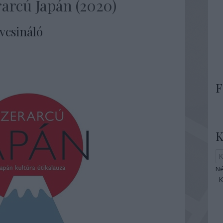
arcú Japán (2020)
dvcsináló
F
K
Né