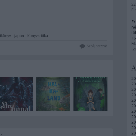
22
El
Fr
né
tö
tikönyv
japán
Könyvkritika
16
Ma
Szólj hozzá!
(2
A
20
20
20
20
20
20
20
20
20
20
20