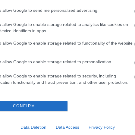
to allow Google to send me personalized advertising.
o allow Google to enable storage related to analytics like cookies on
evice identifiers in apps.
o allow Google to enable storage related to functionality of the website
l felkeltette az érdeklődésemet azzal, ahogy
ra bemutatásába. Zseniális módon az évszakok
ezt a távoli országot. Vitathatatlan, hogy az arra
o allow Google to enable storage related to personalization.
 beszippantja a szerző könnyed stílusa. A tájak és
gismerhetjük a japán nagyvárosok hangulatát és a
o allow Google to enable storage related to security, including
ebb vidéki települések mindennapjait. Bemutatásra
cation functionality and fraud prevention, and other user protection.
i irányzata, kellemes tárgyilagos stílusban, mesés
llegzetes művészetekbe is betekinthetünk pár oldal
festészet és persze a bonszai. De modernkori
között. Megismerhetjük a japán anima kultusz és a
CONFIRM
agyon ért a szerző ahhoz, hogyan kell átadni a
ak. Ténylegesen jóleső érzést váltott ki bennem,
 is az, aminek látszik, és hogy az integető macska
int biztosra veszem, hogy jövő tavasszal már
Data Deletion
Data Access
Privacy Policy
rtben virágzó gyümölcsfákat. Ez egy bakancslistás