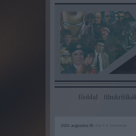
főoldal
filmkritiká
2020. augusztus 05.
írta:
P.A. Doorman