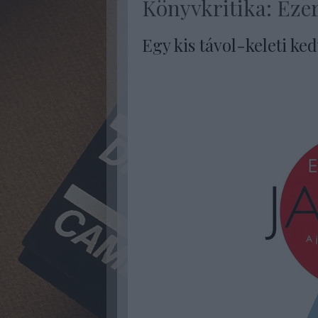
Könyvkritika: Ezer
Egy kis távol-keleti ke