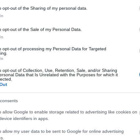
árótermében és igazán jól bírta a gyűrődést a 224
ő képek, ábrák és térképek olyan mesterien lettek
A
o opt-out of the Sharing of my personal data.
é válik minden lap olvasás közben. De önmagában
n
In
 átlapozza ezt a szép könyvet. Ami igazán tetszett,
ezeti felépítése. Az éppen soron következő téma
Bo
o opt-out of the Sale of my Personal Data.
 a szigetország térképén elhelyezi a kifejteni
Da
In
szonylag hosszabb leíró rész. Nem kell megijedni,
Fi
ár ránk, hanem pont annyi információ, mely egy
Fi
to opt-out of processing my Personal Data for Targeted
Fi
ing.
Fi
In
Li
Ma
o opt-out of Collection, Use, Retention, Sale, and/or Sharing
Mo
ersonal Data that Is Unrelated with the Purposes for which it
lected.
Né
Out
Po
Su
Tr
consents
Ju
o allow Google to enable storage related to advertising like cookies on
evice identifiers in apps.
A
o allow my user data to be sent to Google for online advertising
s.