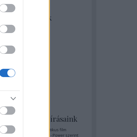
kiket szívesen
ézünk/olvasunk
rosta szerint
rkSide Joint
lmFreak
lmbook
lmtrailer
lmzabáló
sztes megmondja a tutit
gyar Film Adatbázis
zi Mánia app
zze meg az ember!
pcorn & Soda
pernatural Movies
ashnevelés
s & Calzone
 legolvasottabb írásaink
A 20 legjobb posztapokaliptikus film
A 15 legjobb időutazós film - Power szerint