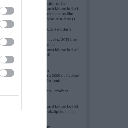
A 10 legjobb második világháborús film
50 posztapokaliptikus film, amit látnod kell #1:
A 10 legkreatívabb posztapokaliptikus film
20 film, amit látnod kellett volna 2016-ban (1.
rész)
Ezért néz ki borzasztóan a CGI a modern
filmekben (is)
15(+1) film, amit látnod kellett volna 2013-ban
A 15 legnagyobb filmes fordulat
50 posztapokaliptikus film, amit látnod kell #2:
10 zombifilm, amit látnod kell
A 10 legjobb gengszterfilm
A 10 legjobb Brad Pitt-film
A 10 legjobb Mel Gibson-film
Az igazi 10 legjobb akciófilm a 2000-es évekből
10 iszonyatos magyar filmcím, amit
megúsztunk 2016-ban
Könyvkritika: Brigitte Hamann: Erzsébet
királyné (2019)
A 10 legjobb Al Pacino - film
50 posztapokaliptikus film, amit látnod kell #3:
10 (nem is annyira) posztapokaliptikus film,
amit látnod kell
10 alulértékelt film - 2. rész
A 10 legjobb Matt Damon-film