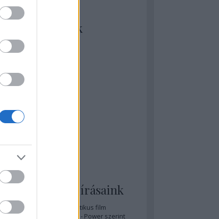
kiket szívesen
ézünk/olvasunk
rosta szerint
rkSide Joint
lmFreak
lmbook
lmtrailer
lmzabáló
sztes megmondja a tutit
gyar Film Adatbázis
zi Mánia app
zze meg az ember!
pcorn & Soda
pernatural Movies
ashnevelés
s & Calzone
 legolvasottabb írásaink
A 20 legjobb posztapokaliptikus film
A 15 legjobb időutazós film - Power szerint