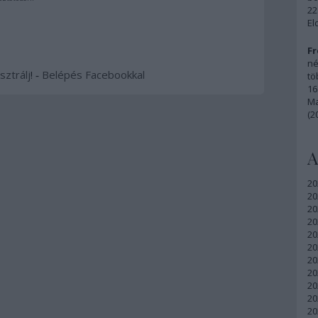
22
El
Fr
né
sztrálj
! ‐
Belépés Facebookkal
tö
16
Ma
(2
A
20
20
20
20
20
20
20
20
20
20
20