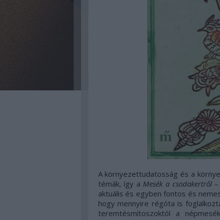
A környezettudatosság és a környe
témák, így a
Mesék a csodakertről – 
aktuális és egyben fontos és nemes c
hogy mennyire régóta is foglalkozt
teremtésmítoszoktól a népmesék