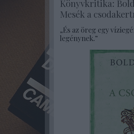
Könyvkritika: Boldi
Mesék a csodakertr
„És az öreg egy víziegé
legénynek.”