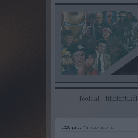
főoldal
filmkritiká
2020. január 15.
írta:
chipolino