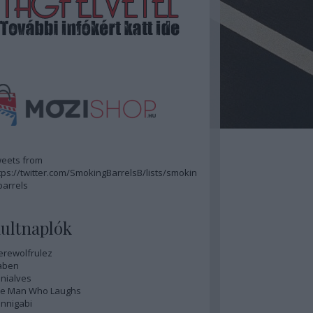
eets from
tps://twitter.com/SmokingBarrelsB/lists/smokin
barrels
ultnaplók
rewolfrulez
aben
nialves
e Man Who Laughs
nnigabi