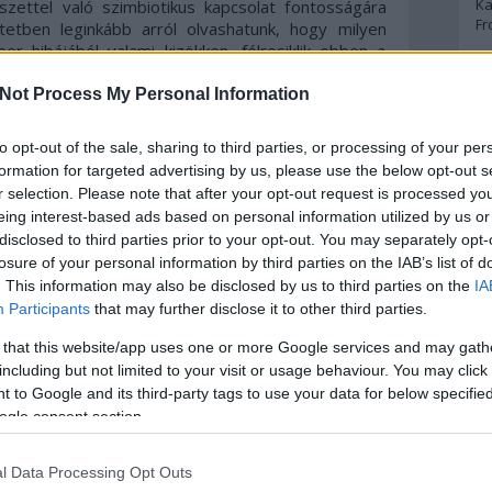
Ka
zettel való szimbiotikus kapcsolat fontosságára
Fr
tetben leginkább arról olvashatunk, hogy milyen
r hibájából valami kizökken, félresiklik ebben a
helyrehozására. Reméljük, hogy van.
A
Not Process My Personal Information
oses Meseterápiás Egyesület tagjai a
Művészek a
A 
lakozva gyűjtötték össze az ember világ iránti
to opt-out of the sale, sharing to third parties, or processing of your per
A
y segítsenek a szülőknek, pedagógusoknak stb. a
Bo
formation for targeted advertising by us, please use the below opt-out s
nagy fejezetbe vannak rendezve, és mindegyiknek
Bo
r selection. Please note that after your opt-out request is processed y
omban (
Amikor még rendben mentek a dolgok, Ember
Cr
eing interest-based ads based on personal information utilized by us or
z ember a természettől
) olyan meséket találunk,
Le
disclosed to third parties prior to your opt-out. You may separately opt-
 él a természettel, tiszteli a növényeket és
Ma
losure of your personal information by third parties on the IAB’s list of
kszik, mert képes értékelni a világ szépségeit és
. This information may also be disclosed by us to third parties on the
IA
ott egyensúly
) meséiben a szereplők nem éreznek
A
Participants
that may further disclose it to other third parties.
tására, kizsákmányolják a természetet, és ez
dke fejezet (
És ahogy újra rendben mehetne…
) két
p
 that this website/app uses one or more Google services and may gath
amin talán még nem késő elindulni.
including but not limited to your visit or usage behaviour. You may click 
An
 to Google and its third-party tags to use your data for below specifi
an írja, a különféle mesék legősibb formájuktól
Di
ogle consent section.
s-harmonikus, a legmesszebbmenőkig ökologikus
Eg
 őt körülvevő világgal. Emellett pedig őrzik azokat
N
Ör
valamilyen vétséget követett el a természettel
l Data Processing Opt Outs
ennálló eszményi világrendet. A kötetben található