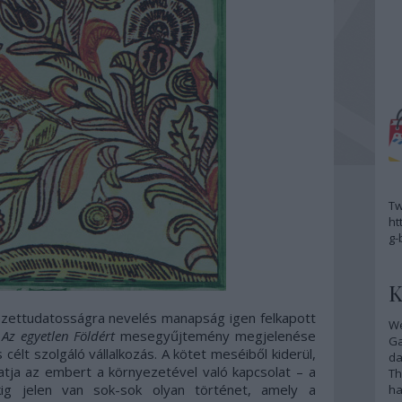
Tw
ht
g-
K
zettudatosságra nevelés manapság igen felkapott
We
Az egyetlen Földért
mesegyűjtemény megjelenése
G
élt szolgáló vállalkozás. A kötet meséiből kiderül,
da
atja az embert a környezetével való kapcsolat – a
Th
ig jelen van sok-sok olyan történet, amely a
ha