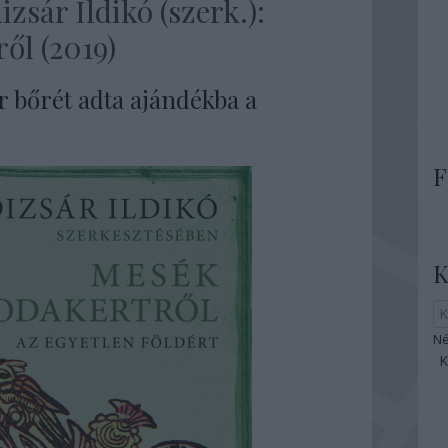
zsár Ildikó (szerk.):
ől (2019)
r bőrét adta ajándékba a
F
K
Né