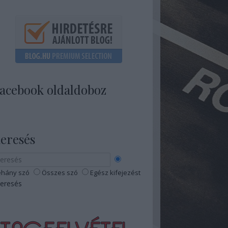
acebook oldaldoboz
eresés
hány szó
Összes szó
Egész kifejezést