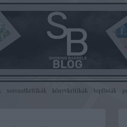
k
sorozatkritikák
könyvkritikák
toplisták
p