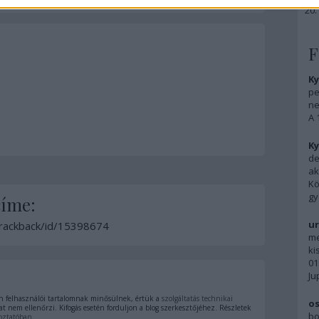
F
Ky
pe
ne
A 
Ky
de
ak
Kö
gy
címe:
ur
/trackback/id/15398674
me
ki
01
Ju
 felhasználói tartalomnak minősülnek, értük a
szolgáltatás technikai
os
t nem ellenőrzi. Kifogás esetén forduljon a blog szerkesztőjéhez. Részletek
bo
oztatóban
.