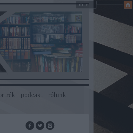
ortrék
podcast
rólunk