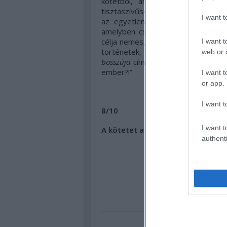
kötetből, amely egy kerek, szép
tisztaszívűségről. A legtöbb tört
I want 
az egyetlen igazán brutális mes
amelyben csonkítások és mindenfé
célja nemes, a mesék élvezetesek,
I want t
történetek, amelyek elgondolkod
web or d
bosszúja
című vogul-manysi népmesé
ember?!”
I want t
or app.
I want t
8/10
I want t
A kötetet a Magvető Kiadó jóvolt
authenti
mese
válogatás
természe