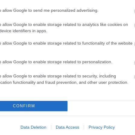
, tanulságos történet a gyermeki jóságról és
énet valójában népmesékhez képest egészen szelíd,
to allow Google to send me personalized advertising.
e talán
A Jó és Gonosz utazása
(kirgiz népmese),
le egyéb kegyetlenkedések szerepelnek. A kötet
 így remélhetőleg minél többekhez eljutnak ezek a
o allow Google to enable storage related to analytics like cookies on
tatóak és cselekvésre késztetőek. Ahogy
A tajga
evice identifiers in apps.
ben olvassuk: „Vajon mindig ember tud lenni az
o allow Google to enable storage related to functionality of the website
o allow Google to enable storage related to personalization.
o allow Google to enable storage related to security, including
ából volt lehetőségem elolvasni.
cation functionality and fraud prevention, and other user protection.
CONFIRM
t
környezetvédelem
népmese
Könyvkritika
Data Deletion
Data Access
Privacy Policy
Szólj hozzá!