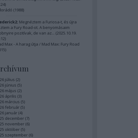
:24
)
dorádó (1988)
ederick2:
Megnéztem a Furiosa-t, és újra
ztem a Fury Road-ot. A benyomásaim
bbnyire pozitívak, de van az...
(
2025.10.19.
:12
)
d Max - A harag útja / Mad Max: Fury Road
015)
rchívum
26 július
(
2
)
26 június
(
5
)
26 május
(
2
)
26 április
(
3
)
26 március
(
5
)
26 február
(
5
)
26 január
(
4
)
25 december
(
7
)
25 november
(
6
)
25 október
(
5
)
25 szeptember
(
6
)