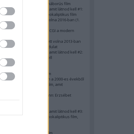
A 10 legjobb második világháborús film
50 posztapokaliptikus film, amit látnod kell #1:
A 10 legkreatívabb posztapokaliptikus film
20 film, amit látnod kellett volna 2016-ban (1.
rész)
Ezért néz ki borzasztóan a CGI a modern
filmekben (is)
15(+1) film, amit látnod kellett volna 2013-ban
A 15 legnagyobb filmes fordulat
50 posztapokaliptikus film, amit látnod kell #2:
10 zombifilm, amit látnod kell
A 10 legjobb gengszterfilm
A 10 legjobb Brad Pitt-film
A 10 legjobb Mel Gibson-film
Az igazi 10 legjobb akciófilm a 2000-es évekből
10 iszonyatos magyar filmcím, amit
megúsztunk 2016-ban
Könyvkritika: Brigitte Hamann: Erzsébet
királyné (2019)
A 10 legjobb Al Pacino - film
50 posztapokaliptikus film, amit látnod kell #3:
10 (nem is annyira) posztapokaliptikus film,
amit látnod kell
10 alulértékelt film - 2. rész
A 10 legjobb Matt Damon-film