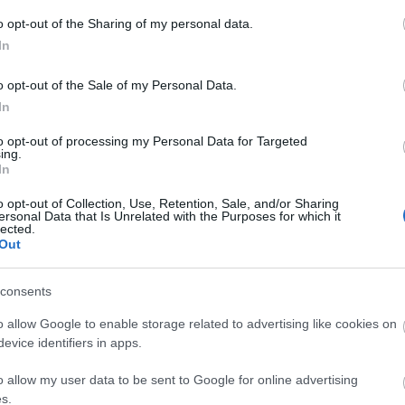
tatja meg, hogyan távolodott el az ember egyre
A
o opt-out of the Sharing of my personal data.
k milyen következményei vannak, illetve lehetnek.
n
In
ngése pozitív, és arra hívja fel a figyelmet, hogy
yeléssel és helyes választásokkal felépíthető egy
Bo
o opt-out of the Sale of my Personal Data.
Da
In
Fi
 válogatták, így elkerülhetetlen, hogy az egyes
Fi
n (ahogy a fordítások színvonala is). Vannak
to opt-out of processing my Personal Data for Targeted
Fi
ing.
esék a könyvben, míg néhány kevésbé könnyen
Fi
In
egtöbb pár oldalas, így akár gyermekeknek elalvás
Li
kalmas, bár egyes esetekben gondunk lehet a nevek
Ma
o opt-out of Collection, Use, Retention, Sale, and/or Sharing
sében: Uitsataquangisoq), illetve nekem néhány
Mo
ersonal Data that Is Unrelated with the Purposes for which it
stb. neve is gondot okozott (pl. narta, hlopec,
lected.
Né
Out
 volna talán ezeket a vélhetően kevésbé ismert
Po
l ellátni.
Su
Tr
consents
Ju
 rengetegféle nép meséit szerepelteti (persze a
 egy igazán színes válogatást tarunk a kezünkben
o allow Google to enable storage related to advertising like cookies on
zbég, kongói, etióp, tibeti stb. mesékkel). Nekem
evice identifiers in apps.
A
 címe után közvetlenül olvashatom, hogy mely nép
llett volna hátralapozgatnom, de igazából ez
o allow my user data to be sent to Google for online advertising
y japán népmese,
Az útelágazáson álló fa
lett a
s.