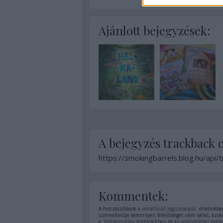
Ajánlott bejegyzések:
A bejegyzés trackback 
https://smokingbarrels.blog.hu/api
Kommentek:
A hozzászólások a
vonatkozó jogszabályok
értelmében
üzemeltetője semmilyen felelősséget nem vállal, azoka
a
Felhasználási feltételekben
és az
adatvédelmi tájék