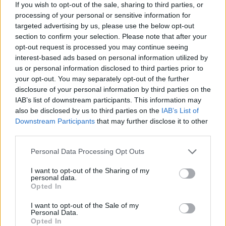
és kalandos, vicces helyzetekbe keveredik.
If you wish to opt-out of the sale, sharing to third parties, or
processing of your personal or sensitive information for
Milli kalandjai során sok mindenre rávilágít a szerző.
targeted advertising by us, please use the below opt-out
Láthatjuk egy kiskutya szemszögéből az élet
section to confirm your selection. Please note that after your
árnyoldalait (a felelőtlen gazdákat, akik nem
opt-out request is processed you may continue seeing
gondolnak bele, mivel is jár az állattartás, és a
interest-based ads based on personal information utilized by
megunt kedvenceket menhelyre adják, amik ennek
us or personal information disclosed to third parties prior to
következtében zsúfoltak, vagy egy nagyon szeretett
your opt-out. You may separately opt-out of the further
házi kedvenc halálát), amiket legalább ugyanannyi
disclosure of your personal information by third parties on the
pozitív példával ellensúlyoz (a menhelyek
IAB’s list of downstream participants. This information may
also be disclosed by us to third parties on the
IAB’s List of
támogatása, humorral közeledés a kölyökkutyák
Downstream Participants
that may further disclose it to other
neveléséhez, állatok ideiglenes befogadása). Teszi
third parties.
ezt úgy, hogy közben nem szájbarágósan vagy
didaktikusan, hanem kalandok közepette humorral
Please note that this website/app uses one or more Google
Personal Data Processing Opt Outs
és játszva tanít. Stílusa gördülékeny és olvasmányos,
services and may gather and store information including but
és ami a legfontosabb, hogy igazodik a mai
not limited to your visit or usage behaviour. You may click to
I want to opt-out of the Sharing of my
gyerekek nyelvhasználatához. Ennek ugyan
personal data.
grant or deny consent to Google and its third-party tags to
Opted In
evidensnek kellene lennie, de sok meseíró elfelejti
use your data for below specified purposes in below Google
azt, hogy a mostani fiatal nemzedéket kellene
consent section.
I want to opt-out of the Sale of my
megszólítaniuk. Szerencsére vannak pozitív példák
Personal Data.
Opted In
erre, és ez a mese is egy azok közül.