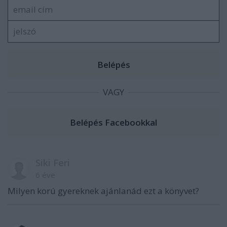
VAGY
Siki Feri
6 éve
Milyen korú gyereknek ajánlanád ezt a könyvet?