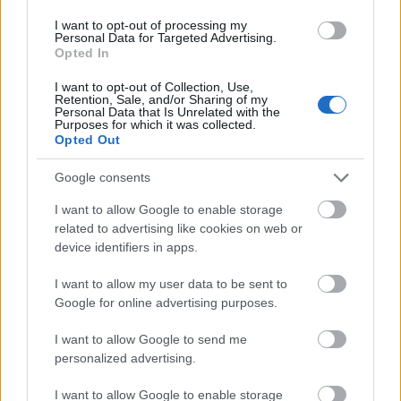
I want to opt-out of processing my
Erre építve Swift arra is figyelt, hogy mind a
Personal Data for Targeted Advertising.
kislányokat, mind a kisfiúkat elérje a meséjével,
Opted In
ezáltal egy uniszex, mindenki által élvezhető,
I want to opt-out of Collection, Use,
átérezhető és beleélhető mesét alkosson a gyerekek
Retention, Sale, and/or Sharing of my
számára. A szereplői ezt segítik elő, Finn, a
Personal Data that Is Unrelated with the
Purposes for which it was collected.
kamaszodó nagyfiú, Anna, a tíz év körüli kislány és
Opted Out
Ruby, a totyogó pici lány. Rajtuk keresztül ki-ki a
maga korosztálya szerint élheti át Milli kalandjait, és
Google consents
élheti bele magát a helyzetükbe. Így a mese még
izgalmasabbá, élővé válik, amire a gyerekek mellett
I want to allow Google to enable storage
a háttérben felbukkanó szülőpáros is ráerősít.
related to advertising like cookies on web or
Szerencsére az apuka és anyuka nem csak
device identifiers in apps.
díszletként funkcionál, hanem ténylegesen ott
I want to allow my user data to be sent to
vannak, és támogatják a gyerekeket, ezáltal a
Google for online advertising purposes.
felnőttek sem fognak unatkozni vagy éppen
sóhajtozni az elnagyolt szülőábrázolás miatt, mert
I want to allow Google to send me
számukra is van, ami átélhetővé teheti a történetet.
personalized advertising.
A mese átélését a szöveg mellett a rajzok is erősítik.
I want to allow Google to enable storage