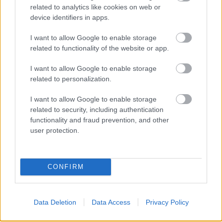
Ahogy a bevezetőben említettem, az illusztrációk
related to analytics like cookies on web or
fekete-fehérek, amik nagyon aranyosak, de emellett
device identifiers in apps.
kifejezőek is, amit alátámaszt a gazdag
vonalvezetés. Emellett az is tetszett bennük, hogy az
I want to allow Google to enable storage
egyes hangulatokat (örömöt, bánatot,
related to functionality of the website or app.
frusztráltságot, stb.) jól tükrözik az arcok, és
ugyanez Milli ábrázolására is igaz, ami sokat
I want to allow Google to enable storage
hozzátesz a történetéhez.
related to personalization.
Összességében
A kutya, aki unikornis akart lenni
I want to allow Google to enable storage
tökéletes karácsonyi ajándék lehet a gyerekeknek a
related to security, including authentication
fa alá. Emellett egy olyan mese, amit felnőttek is
functionality and fraud prevention, and other
user protection.
felhőtlenül élvezhetnek. Nagy előnye, hogy miközben
játszva tanít, el is szórakoztat, és általa
belemerülhetünk egy kalandos, vicces mesébe.
CONFIRM
10/10
A könyvet a Manó Könyvek jóvoltából volt
Data Deletion
Data Access
Privacy Policy
lehetőségem elolvasni.