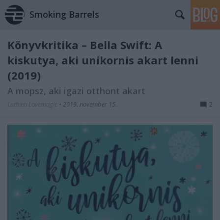
Smoking Barrels
Könyvkritika – Bella Swift: A
kiskutya, aki unikornis akart lenni
(2019)
A mopsz, aki igazi otthont akart
Luthien Lovemagic
•
2019. november 15.
2