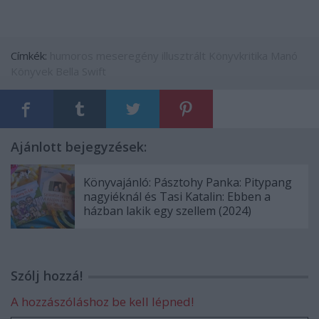
Címkék:
humoros
meseregény
illusztrált
Könyvkritika
Manó
Könyvek
Bella Swift
Ajánlott bejegyzések:
Könyvajánló: Pásztohy Panka: Pitypang
nagyiéknál és Tasi Katalin: Ebben a
házban lakik egy szellem (2024)
Szólj hozzá!
A hozzászóláshoz be kell lépned!