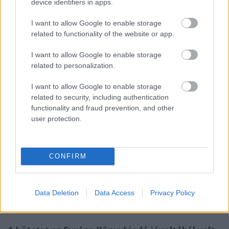
device identifiers in apps.
művészek örökösen egy dekadens, zárt világgal
foglalkozzanak. A lelkiismeretem, Szenszei, azt
I want to allow Google to enable storage
súgja, hogy nem maradhatok örökké a lebegő világ
related to functionality of the website or app.
művésze.”
I want to allow Google to enable storage
És itt jelenik meg a
bátorság
: kiállni azért, amiben
related to personalization.
hiszünk, kockázatot vállalni, a hitünk szerint
cselekedni hétköznapi emberként is. Csak „(…)
I want to allow Google to enable storage
amikor vége lett a háborúnak, a dolgok nagyon
related to security, including authentication
megváltoztak.” Az üzenet pedig a regény végén
functionality and fraud prevention, and other
megjelenik kimondva is; Ono mellett egyszerűen
user protection.
elment az élet. „Amikor az olyanok, mint maga meg
én, Ono, visszatekintenek az életükre, és látják,
milyen hibákat követtek el… ez már rajtunk kívül
CONFIRM
senkit sem érdekel.” Az egyetlen, ami maradt, az
elfogadás: megbékélni a múltbeli tetteinkkel és
megbékélni önmagunkkal.
Data Deletion
Data Access
Privacy Policy
7/10