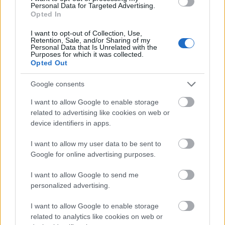
Szecukóval való beszélgetése után kezdünk
Personal Data for Targeted Advertising.
sajnálattal tekinteni Onóra: mint valami Don Quijote,
Opted In
csak nem szélmalommal, hanem régi festményekkel
I want to opt-out of Collection, Use,
harcol.
Retention, Sale, and/or Sharing of my
Personal Data that Is Unrelated with the
Purposes for which it was collected.
A másik kiemelkedő érzelmi pontja a regénynek a
Opted Out
gyermek Ono konfliktusa az apjával, mikor az
megtudja, hogy festő akar lenni – a feszültség előtte
Google consents
hátborzongató, és innentől végigkíséri a regényt az
égett szag, az égetés szimbolikája. Megjelenik az
I want to allow Google to enable storage
előítéletek, társadalmi beidegződések szerepe, a
related to advertising like cookies on web or
hűség kérdése a festőmesterek és -iskolák esetében,
device identifiers in apps.
a
becsület
szerepe. Fontos a társadalmi
felelősségvállalás kérdése is, illetve hogy mit tud
I want to allow my user data to be sent to
Google for online advertising purposes.
tenni a művész, a művészet a társadalomért. A
„lebegő világ” az „élvezetek, a mulatságok és az
I want to allow Google to send me
italozás éjszakai világa”, amely a festmények
personalized advertising.
hátterét képezte Mori-szan villájában, mert „(…) a
legjobb dolgok egyetlen éjszakából állnak, s
I want to allow Google to enable storage
reggelre elenyésznek”. Egy festő azonban tekinthet
related to analytics like cookies on web or
ennél messzebbre is: „Nem szükséges, hogy a