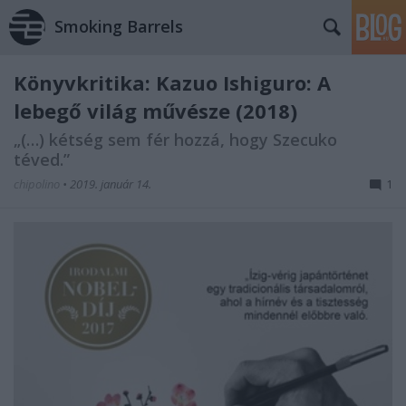
Smoking Barrels
Könyvkritika: Kazuo Ishiguro: A
lebegő világ művésze (2018)
„(…) kétség sem fér hozzá, hogy Szecuko
téved.”
chipolino
•
2019. január 14.
1