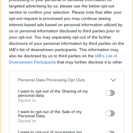
„Bennetek, nőkben, sokszor nincs elég együttérzés,
targeted advertising by us, please use the below opt-out
ha egy fiú büszkeségéről van szó.”), emellett
section to confirm your selection. Please note that after your
végtelenül unalmas és felszínes udvariaskodás
opt-out request is processed you may continue seeing
folyik még a „szócsatáknál” is, valódi konfliktusok
interest-based ads based on personal information utilized by
maximum a felszín alatt vannak. A beszélgetések
us or personal information disclosed to third parties prior to
során senki nem mondja ki, amire gondol,
your opt-out. You may separately opt-out of the further
célozgatások, utalgatások vannak, ki kell találni
disclosure of your personal information by third parties on the
egymás gondolatait.
IAB’s list of downstream participants. This information may
also be disclosed by us to third parties on the
IAB’s List of
Az E/1-es narráció nem sokat segít az események
Downstream Participants
that may further disclose it to other
pörgősségén; Ono nagyon ráér, elmélkedik, próbálja
third parties.
elhelyezni magát és múltbéli szerepét a jelenben.
Please note that this website/app uses one or more Google
Personal Data Processing Opt Outs
„Én nem tartozom azok közé, akik nem merik
services and may gather and store information including but
beismerni a korábbi pályafutásuk során elkövetett
not limited to your visit or usage behaviour. You may click to
I want to opt-out of the Sharing of my
hibákat.” Ez azonban sem a körülötte lévőket, sem az
personal data.
grant or deny consent to Google and its third-party tags to
Opted In
olvasót (engem legalábbis) nem különösebben
use your data for below specified purposes in below Google
érdekli, és itt a fő csavar a történetben: mi van akkor,
consent section.
I want to opt-out of the Sale of my
amikor a környezet, sőt, mindenki továbblépett már,
Personal Data.
az ember viszont a saját lelkiismerete miatt nem tud,
Opted In
csak forog a saját tengelye körül körbe-körbe. A
I want to opt-out of processing my