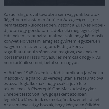
Kazuo Ishiguróval továbbra sem vagyunk barátok.
Régebben olvastam már tőle a
Ne engedj el…
-t, de
nem tetszett különösebben, viszont a 2017-es Nobel-
díj után úgy gondoltam, adok neki még egy esélyt.
Hát, nekem ez annyira unalmas volt, hogy két másik
könyvet elolvastam, amíg ezt gyűrtem, egyszerűen
nagyon nem az én világom. Pedig a könyv
tagadhatatlanul szépen van megírva, csak nekem
borzalmasan lassú folyású; és nem csak hogy kívül
nem történik semmi, belül sem nagyon.
A történet 1948 őszén kezdődik, amikor a japánok a
második világháborús vereség után a restaurációval
és azzal foglalkoznak, hogy csak a jövő felé
tekintsenek. A főszereplő Ono Maszudzsi egykor
ünnepelt festő volt, nyugdíjasként azonban
leginkább lányainak és unokájának szenteli idejét.
Az események úgy hozzák, hogy kénytelen felidézni