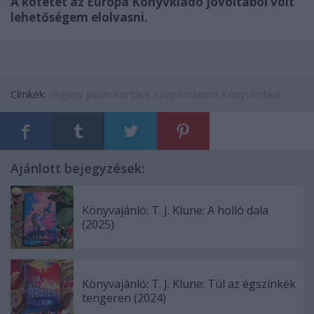
A kötetet az Európa Könyvkiadó jóvoltából volt
lehetőségem elolvasni.
Címkék:
regény
japán
kortárs
szépirodalom
Könyvkritika
Ajánlott bejegyzések:
Könyvajánló: T. J. Klune: A holló dala
(2025)
Könyvajánló: T. J. Klune: Túl az égszínkék
tengeren (2024)