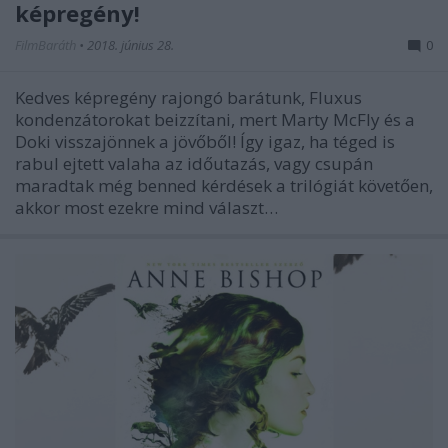
képregény!
FilmBaráth
•
2018. június 28.
0
Kedves képregény rajongó barátunk, Fluxus
kondenzátorokat beizzítani, mert Marty McFly és a
Doki visszajönnek a jövőből! Így igaz, ha téged is
rabul ejtett valaha az időutazás, vagy csupán
maradtak még benned kérdések a trilógiát követően,
akkor most ezekre mind választ…