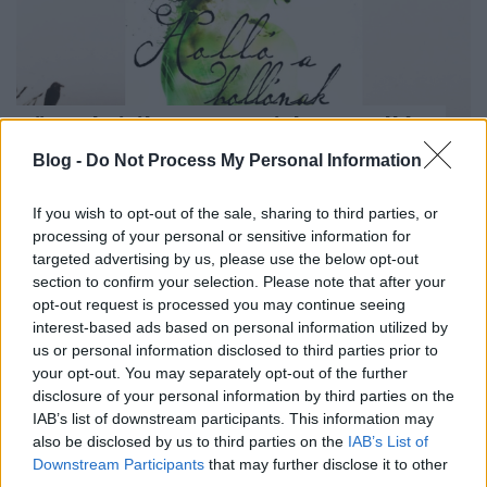
Könyvkritika: Anne Bishop: Holló a
hollónak (2018)
Blog -
Do Not Process My Personal Information
Remek folytatás, igazi, felnőtteknek szóló
fantasy
If you wish to opt-out of the sale, sharing to third parties, or
processing of your personal or sensitive information for
tonks
•
2018. június 28.
0
targeted advertising by us, please use the below opt-out
section to confirm your selection. Please note that after your
Anne Bishop urban fantasy könyvsorozata
opt-out request is processed you may continue seeing
folytatódik! Nagyon örülök, hogy leírhattam ezt a
interest-based ads based on personal information utilized by
mondatot, ugyanis a sorozat nyitó darabját igencsak
us or personal information disclosed to third parties prior to
szerettem. A Holló a hollónak kapcsán főleg arra
your opt-out. You may separately opt-out of the further
voltam kíváncsi, hogy lesz-e annyira jó, mint a Vörös
disclosure of your personal information by third parties on the
IAB’s list of downstream participants. This information may
betűkkel, kihasználja-e a benne…
also be disclosed by us to third parties on the
IAB’s List of
Downstream Participants
that may further disclose it to other