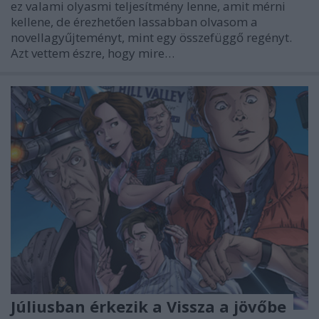
ez valami olyasmi teljesítmény lenne, amit mérni
kellene, de érezhetően lassabban olvasom a
novellagyűjteményt, mint egy összefüggő regényt.
Azt vettem észre, hogy mire…
Júliusban érkezik a Vissza a jövőbe