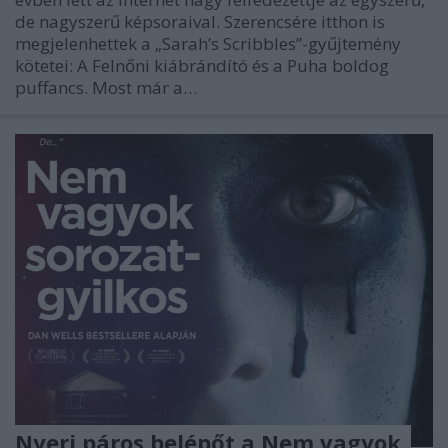
de nagyszerű képsoraival. Szerencsére itthon is
megjelenhettek a „Sarah’s Scribbles”-gyűjtemény
kötetei: A Felnőni kiábrándító és a Puha boldog
puffancs. Most már a…
Nyerj páros belépőt a Nem vagyok