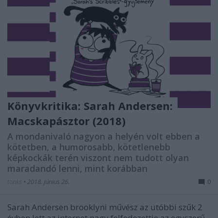
Könyvkritika: Sarah Andersen:
Macskapásztor (2018)
A mondanivaló nagyon a helyén volt ebben a
kötetben, a humorosabb, kötetlenebb
képkockák terén viszont nem tudott olyan
maradandó lenni, mint korábban
tonks
•
2018. június 26.
0
Sarah Andersen brooklyni művész az utóbbi szűk 2
évben lett az internet nagy felfedezettje az egyszerű,