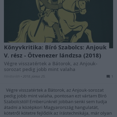
Könyvkritika: Bíró Szabolcs: Anjouk
V. rész - Ötvenezer lándzsa (2018)
Végre visszatértek a Bátorok, az Anjouk-
sorozat pedig jobb mint valaha
FilmBaráth
•
2018. június 25.
1
Végre visszatértek a Bátorok, az Anjouk-sorozat
pedig jobb mint valaha, pontosan ezt vártam Bíró
Szabolcstól! Emberünknél jobban senki sem tudja
átadni a középkori Magyarország hangulatát,
kötetről kötetre fejlődik az írástechnikája, már olyan