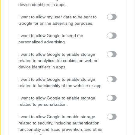
megszületik valami, amit bármely szöveges alkotást
device identifiers in apps.
illetően csak úgy tudunk nevén nevezni: atmoszféra.
A képzeletben összeálló történeteket átjáró, az
I want to allow my user data to be sent to
olvasás során a "könyvben utazót" éppen csak
Google for online advertising purposes.
körülvevő hangulatburok. Az utolsó emberig
I want to allow Google to send me
éppen…
personalized advertising.
I want to allow Google to enable storage
related to analytics like cookies on web or
device identifiers in apps.
I want to allow Google to enable storage
related to functionality of the website or app.
I want to allow Google to enable storage
related to personalization.
I want to allow Google to enable storage
related to security, including authentication
functionality and fraud prevention, and other