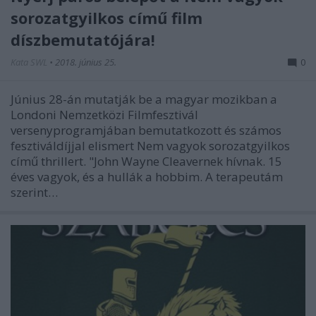
sorozatgyilkos című film
díszbemutatójára!
Kata SWL
•
2018. június 25.
0
Június 28-án mutatják be a magyar mozikban a
Londoni Nemzetközi Filmfesztivál
versenyprogramjában bemutatkozott és számos
fesztiváldíjjal elismert Nem vagyok sorozatgyilkos
című thrillert. "John Wayne Cleavernek hívnak. 15
éves vagyok, és a hullák a hobbim. A terapeutám
szerint…