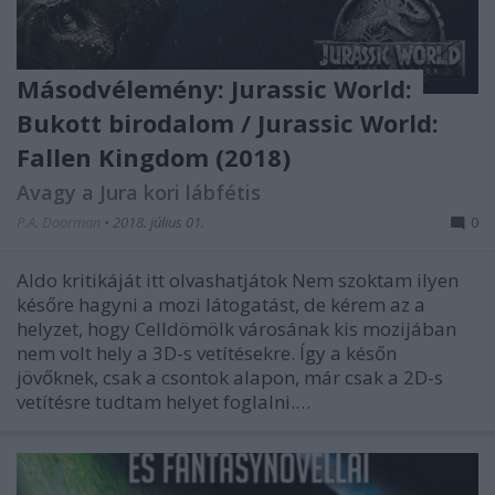
Másodvélemény: Jurassic World:
Bukott birodalom / Jurassic World:
Fallen Kingdom (2018)
Avagy a Jura kori lábfétis
P.A. Doorman
•
2018. július 01.
0
Aldo kritikáját itt olvashatjátok Nem szoktam ilyen
későre hagyni a mozi látogatást, de kérem az a
helyzet, hogy Celldömölk városának kis mozijában
nem volt hely a 3D-s vetítésekre. Így a későn
jövőknek, csak a csontok alapon, már csak a 2D-s
vetítésre tudtam helyet foglalni.…