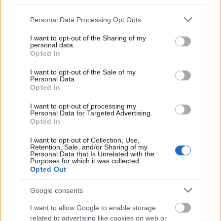
third parties.
Please note that this website/app uses one or more Google
Personal Data Processing Opt Outs
services and may gather and store information including but
not limited to your visit or usage behaviour. You may click to
I want to opt-out of the Sharing of my
personal data.
grant or deny consent to Google and its third-party tags to
Opted In
use your data for below specified purposes in below Google
consent section.
I want to opt-out of the Sale of my
Personal Data.
Opted In
I want to opt-out of processing my
Personal Data for Targeted Advertising.
Opted In
I want to opt-out of Collection, Use,
Könyvkritika: Benyák Zoltán: Az
Retention, Sale, and/or Sharing of my
Personal Data that Is Unrelated with the
utolsó emberig (2018)
Purposes for which it was collected.
Opted Out
Egy életeken át tartó utazás krónikája
Nagy Judit Áfonya
•
2018. június 27.
0
Google consents
I want to allow Google to enable storage
Ahol az egyediség és a kiforrott stílus találkozik,
related to advertising like cookies on web or