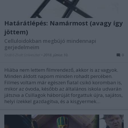
Határátlépés: Namármost (avagy így
jöttem)
Celluloidokban megbújó mindennapi
gerjedelmeim
Szabó Zsolt Szilveszter
•
2018. június 10.
0
Hiába nem lettem filmrendező, akkor is az vagyok.
Minden áldott napom minden rohadt percében.
Filmes voltam már egészen fiatal csikó koromban is,
mikor az óvoda, később az általános iskola udvarán
játszva a Csillagok háborúját forgattuk újra, sajátos,
helyi ízekkel gazdagítva, és a kisgyermek…