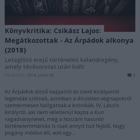
Könyvkritika: Csikász Lajos:
Megátkozottak - Az Árpádok alkonya
(2018)
Letaglózó erejű történelmi kalandregény,
amely tévésorozat után kiált
FilmBaráth
•
2018. június 06.
2
Az Árpádok dicső napjairól és szent királyairól
legendák szólnak, azonban a dicstelen végnapokról
szemérmesen hallgatnak a krónikák. IV, László
királyról, aki nem véletlenül kapta a Kun
ragadványnevet, még a hozzám hasonló
történelemmániás is csak annyit tud fejből, hogy
pogány módon élt, volt egy…