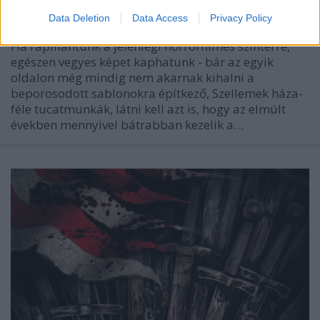
20legendd
•
2018. június 07.
2
Data Deletion
Data Access
Privacy Policy
Ha rápillantunk a jelenlegi horrorfilmes színtérre,
egészen vegyes képet kaphatunk - bár az egyik
oldalon még mindig nem akarnak kihalni a
beporosodott sablonokra építkező, Szellemek háza-
féle tucatmunkák, látni kell azt is, hogy az elmúlt
években mennyivel bátrabban kezelik a…