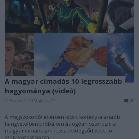
A magyar címadás 10 legrosszabb
hagyománya (videó)
Gaben No.1
•
2018. június 09.
40
A megszokottól eltérően kicsit komolytalanabb
hangvételben próbálom átfogóan ostorozni a
magyar címadások rossz beidegződéseit. Jó
szórakozást hozzá!