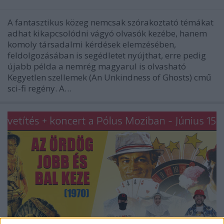
A fantasztikus közeg nemcsak szórakoztató témákat
adhat kikapcsolódni vágyó olvasók kezébe, hanem
komoly társadalmi kérdések elemzésében,
feldolgozásában is segédletet nyújthat, erre pedig
újabb példa a nemrég magyarul is olvasható
Kegyetlen szellemek (An Unkindness of Ghosts) cmű
sci-fi regény. A…