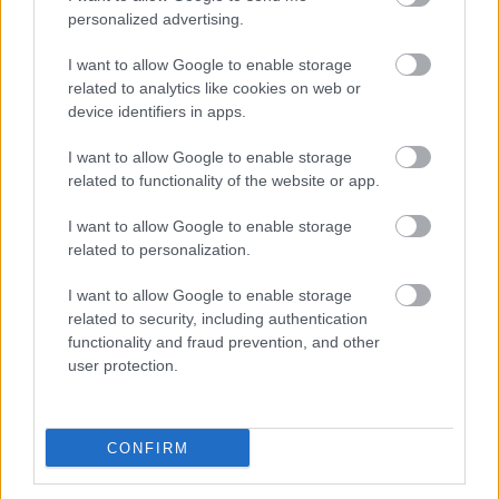
már meg is jelent. Ezt újította fel és adta ki újra,
personalized advertising.
immár eredeti címén a Kossuth Könyvkiadó, így
hozva közelebb egymáshoz az olvasóközönséget és
I want to allow Google to enable storage
a…
related to analytics like cookies on web or
device identifiers in apps.
I want to allow Google to enable storage
related to functionality of the website or app.
I want to allow Google to enable storage
related to personalization.
I want to allow Google to enable storage
related to security, including authentication
functionality and fraud prevention, and other
user protection.
CONFIRM
Örökség / Hereditary (2018)