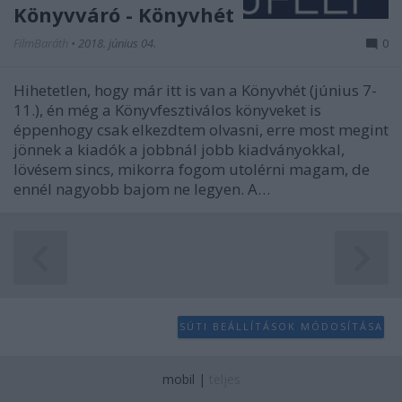
Könyvváró - Könyvhét
FilmBaráth
•
2018. június 04.
0
Hihetetlen, hogy már itt is van a Könyvhét (június 7-
11.), én még a Könyvfesztiválos könyveket is
éppenhogy csak elkezdtem olvasni, erre most megint
jönnek a kiadók a jobbnál jobb kiadványokkal,
lövésem sincs, mikorra fogom utolérni magam, de
ennél nagyobb bajom ne legyen. A…
SÜTI BEÁLLÍTÁSOK MÓDOSÍTÁSA
mobil
|
teljes