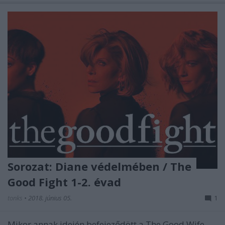
Sorozat: Diane védelmében / The
Good Fight 1-2. évad
tonks
•
2018. június 05.
1
Mikor annak idején befejeződött a The Good Wife –