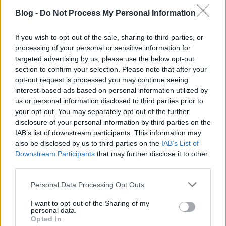
Blog -
Do Not Process My Personal Information
If you wish to opt-out of the sale, sharing to third parties, or
Nyerj páros belépőt! Bud Spencer
processing of your personal or sensitive information for
emlékprogram vetítéssel és
targeted advertising by us, please use the below opt-out
section to confirm your selection. Please note that after your
koncerttel
opt-out request is processed you may continue seeing
Kata SWL
•
2018. június 08.
0
interest-based ads based on personal information utilized by
us or personal information disclosed to third parties prior to
your opt-out. You may separately opt-out of the further
Június végén lesz második éve, hogy nincs köztünk
disclosure of your personal information by third parties on the
Carlo Pedersoli, azaz Bud Spencer, aki önálló és
IAB’s list of downstream participants. This information may
Terence Hillel közös filmjeivel örökre beírta magát
also be disclosed by us to third parties on the
IAB’s List of
rajongók millióinak szívébe. Az évforduló
Downstream Participants
that may further disclose it to other
alkalmából június 15-én emlékprogramot
third parties.
rendeznek a XV. kerületi Pólus Moziban.
Please note that this website/app uses one or more Google
Personal Data Processing Opt Outs
services and may gather and store information including but
not limited to your visit or usage behaviour. You may click to
I want to opt-out of the Sharing of my
personal data.
grant or deny consent to Google and its third-party tags to
Opted In
use your data for below specified purposes in below Google