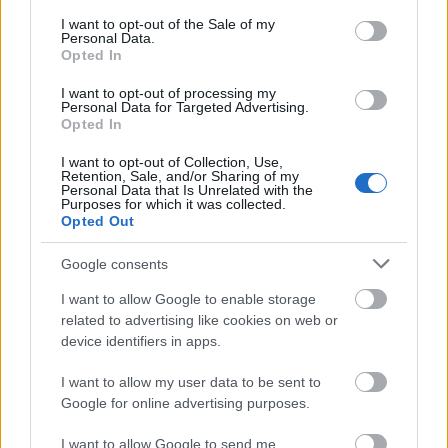
consent section.
I want to opt-out of the Sale of my
Personal Data.
Opted In
I want to opt-out of processing my
Personal Data for Targeted Advertising.
Opted In
I want to opt-out of Collection, Use,
Retention, Sale, and/or Sharing of my
Personal Data that Is Unrelated with the
Purposes for which it was collected.
Opted Out
Könyvkritika: Michael Crichton:
Google consents
Jurassic Park (2015)
I want to allow Google to enable storage
Az élet kiszabadul a korlátok közül
related to advertising like cookies on web or
Nagy Judit Áfonya
•
2018. június 08.
3
device identifiers in apps.
I want to allow my user data to be sent to
A könyv, melyet sokan csak a film által ismernek,
Google for online advertising purposes.
pedig első magyar kiadása nem sokkal az angol
eredeti (1990) után, 1992-ben Őslénypark címmel
I want to allow Google to send me