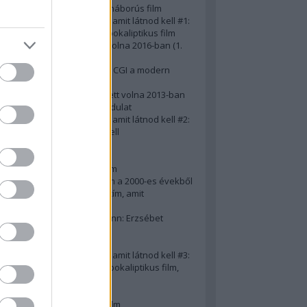
A 10 legjobb második világháborús film
50 posztapokaliptikus film, amit látnod kell #1:
A 10 legkreatívabb posztapokaliptikus film
20 film, amit látnod kellett volna 2016-ban (1.
rész)
Ezért néz ki borzasztóan a CGI a modern
filmekben (is)
15(+1) film, amit látnod kellett volna 2013-ban
A 15 legnagyobb filmes fordulat
50 posztapokaliptikus film, amit látnod kell #2:
10 zombifilm, amit látnod kell
A 10 legjobb gengszterfilm
A 10 legjobb Brad Pitt-film
A 10 legjobb Mel Gibson-film
Az igazi 10 legjobb akciófilm a 2000-es évekből
10 iszonyatos magyar filmcím, amit
megúsztunk 2016-ban
Könyvkritika: Brigitte Hamann: Erzsébet
királyné (2019)
A 10 legjobb Al Pacino - film
50 posztapokaliptikus film, amit látnod kell #3:
10 (nem is annyira) posztapokaliptikus film,
amit látnod kell
10 alulértékelt film - 2. rész
A 10 legjobb Matt Damon-film