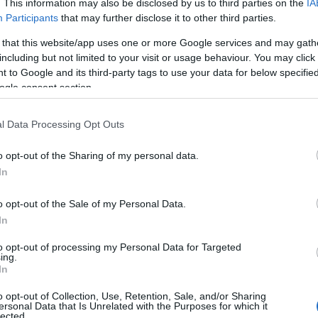
. This information may also be disclosed by us to third parties on the
IA
Participants
that may further disclose it to other third parties.
A
n
 that this website/app uses one or more Google services and may gath
including but not limited to your visit or usage behaviour. You may click 
 Nos, lábakat nem fűrészel le élvezetből, de bizony
Bo
 to Google and its third-party tags to use your data for below specifi
amikor felszisszen a néző, félrenéz, egy pillanatra
Da
ogle consent section.
 olyan ereje hálistennek. Mindenesetre meg tudom
Fi
az érzékenyebb gyomrúak. Másrészt nem értem, hogy
Fi
Fi
 úgy kínozni minket az idegeinken keresztül, mint
l Data Processing Opt Outs
Fi
Li
Ma
o opt-out of the Sharing of my personal data.
m is sokkol, akkor csak van valami polgárpukkasztó
Mo
In
e ez is annyira visszafogott ahogy egy picit kicsit
Né
hogy Verge (Bruno Ganz) fáradtan legyint: ugyan már,
Po
 egy provokatív gondolatnak, hogy a közönség sem
o opt-out of the Sale of my Personal Data.
Su
d meg valami erősebbel. Főleg akkor, ha filmed
Tr
In
 magad ellen a sorsot ezzel.
Ju
to opt-out of processing my Personal Data for Targeted
ing.
In
A
o opt-out of Collection, Use, Retention, Sale, and/or Sharing
ersonal Data that Is Unrelated with the Purposes for which it
lected.