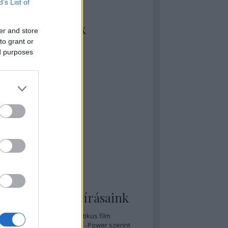
B’s List of
kiket szívesen
ézünk/olvasunk
er and store
to grant or
rosta szerint
ed purposes
rkSide Joint
lmFreak
lmbook
lmtrailer
lmzabáló
sztes megmondja a tutit
gyar Film Adatbázis
zi Mánia app
zze meg az ember!
pcorn & Soda
pernatural Movies
ashnevelés
s & Calzone
 legolvasottabb írásaink
A 20 legjobb posztapokaliptikus film
A 15 legjobb időutazós film - Power szerint