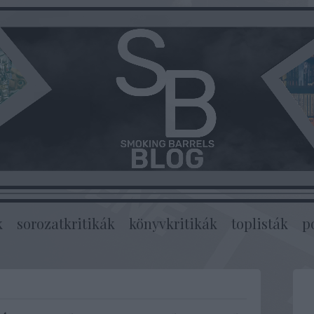
k
sorozatkritikák
könyvkritikák
toplisták
p