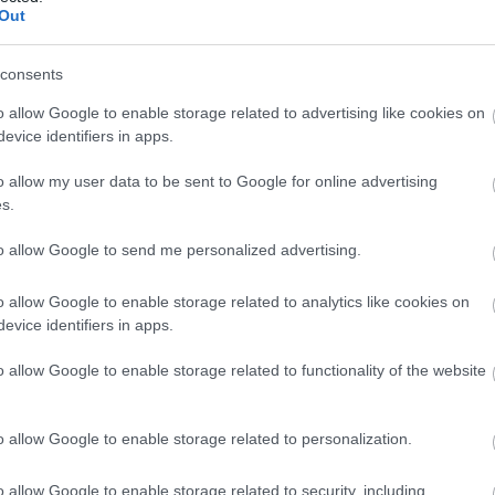
Out
consents
o allow Google to enable storage related to advertising like cookies on
evice identifiers in apps.
o allow my user data to be sent to Google for online advertising
s.
to allow Google to send me personalized advertising.
 legkönnyebb válaszolni: mert mindennek ellenére,
o allow Google to enable storage related to analytics like cookies on
órakoztató. Megérzed a film hosszát (152 perces),
evice identifiers in apps.
 habár biztos lesz egy-két ember, akik 5-10 perc
ják otthon a filmet.
o allow Google to enable storage related to functionality of the website
ndjam – miközben a rendező egyik fele elrévedő
yilkosságairól mintha műalkotások lennének, s a
o allow Google to enable storage related to personalization.
ént hurrogja le próbálkozásait – hogy Triernek abba
wie
-
referenciákkal
, a saját filmjeiből vett képkockák
o allow Google to enable storage related to security, including