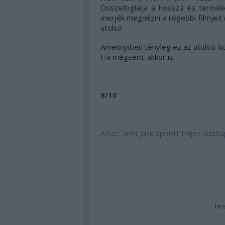
Összefoglalja a hosszú és terméke
merjék megnézni a régebbi filmjeit (
utolsó.
Amennyiben tényleg ez az utolsó: kös
Ha mégsem, akkor is.
8/10
A ház, amit Jack épített teljes adat
lar