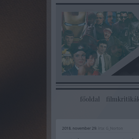
főoldal
filmkritiká
2018. november 29.
írta:
G_Norton