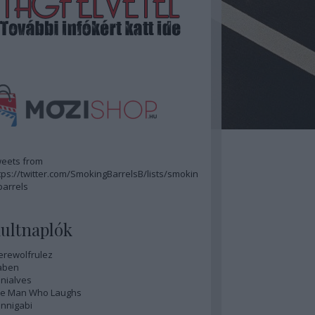
eets from
tps://twitter.com/SmokingBarrelsB/lists/smokin
barrels
ultnaplók
rewolfrulez
aben
nialves
e Man Who Laughs
nnigabi