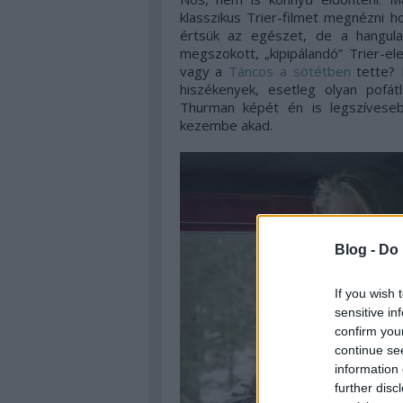
klasszikus Trier-filmet megnézni 
értsük az egészet, de a hangula
megszokott, „kipipálandó” Trier-el
vagy a
Táncos a sötétben
tette? 
hiszékenyek, esetleg olyan pofá
Thurman képét én is legszívese
kezembe akad.
Blog -
Do 
If you wish 
sensitive in
confirm you
continue se
information 
further disc