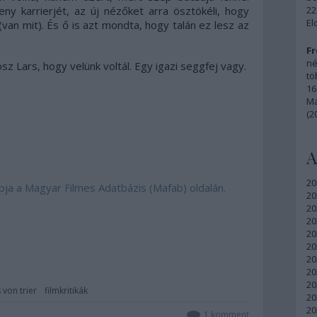
ny karrierjét, az új nézőket arra ösztökéli, hogy
22
El
van mit). És ő is azt mondta, hogy talán ez lesz az
Fr
né
z Lars, hogy velünk voltál. Egy igazi seggfej vagy.
tö
16
Ma
(2
A
20
lapja a Magyar Filmes Adatbázis (Mafab) oldalán.
20
20
20
20
20
20
20
20
s von trier
filmkritikák
20
20
1
komment