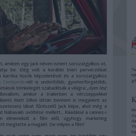
ét, amiben egy Jack néven ismert sorozatgyilkos öt,
tja be. Elég volt a korábbi trieri perverziókat
Tw
ht
n karóba húzók képzeletével és a sorozatgyilkos
g-
 Centipede
-nél is undorítóbb, gyomorforgatóbb,
mások tömkelegét szabadítsák a világra:
„ilyen lesz
Bevallom, amikor a trailerben a vércseppekkel
K
illantó Matt Dillon láttán bennem is megjelent az
szetesen) lábat fűrészelő Jack képe, ahol még a
We
t hiábavaló üvöltése mellett... Ráadásul a cannes-i
G
 elmenekült a film elől, úgyhogy marketing
da
ett megtette a magáét. De milyen a film?
Th
ha
ár csak azért sem, mert nem árt legalább egy