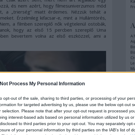
Ka
hozzá, és nem azért, hogy filmesuniverzumos mód
Fr
t, a „trierség” miatt érdemes. Nézzük tehát a
emeket. Érzelmileg kifacsar-e, mint a Hullámtörés,
A
Nem, a filmben szereplő nők végtelenül ostobák,
tlanok, hogy az első 15 percben szereplő Uma
bben bevertem volna az első eszközzel, ami a
A 
A
Bo
Bo
Cr
Le
Ma
Not Process My Personal Information
A
p
to opt-out of the sale, sharing to third parties, or processing of your per
formation for targeted advertising by us, please use the below opt-out s
An
Di
r selection. Please note that after your opt-out request is processed y
Eg
eing interest-based ads based on personal information utilized by us or
N
disclosed to third parties prior to your opt-out. You may separately opt-
Ör
losure of your personal information by third parties on the IAB’s list of