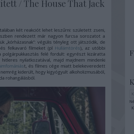
ített / The House That Jack
talában két reakciót lehet leszűrni: született zseni,
észben rendezett már nagyon furcsa sorozatot a
k „kórházasnak”: végülis tényleg ott játszódik, de
 és felkavaró filmeket (pl
Hullámtörés
), az utóbbi
F
polgárpukkasztás felé fordult: egyrészt kizáratta
a hitleres nyilatkozatával, majd majdnem mindenki
nimfomániás
t, és filmes cége miatt belekeveredett
 nemrég kiderült, hogy kigyógyult alkoholizmusából,
oda rohangálásból.
K
Né