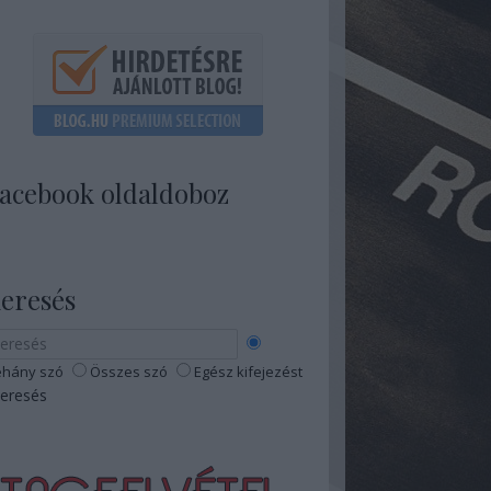
acebook oldaldoboz
eresés
hány szó
Összes szó
Egész kifejezést