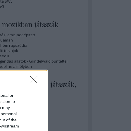
ta SWL
oG
 mozikban játsszák
ház, amit Jack épített
quaman
hém rapszódia
lti tolvajok
eed II
gendás állatok - Grindelwald bűntettei
deline a mélyben
 mozikban nem játsszák,
edig illene
sonal or
ection to
nihilation
sobedience
ou may
y sármos férfi
 personal
ovember
out of the
ök tél
 downstream