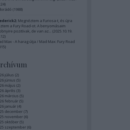
:24
)
dorádó (1988)
ederick2:
Megnéztem a Furiosa-t, és újra
ztem a Fury Road-ot. A benyomásaim
bbnyire pozitívak, de van az...
(
2025.10.19.
:12
)
d Max - A harag útja / Mad Max: Fury Road
015)
rchívum
26 július
(
2
)
26 június
(
5
)
26 május
(
2
)
26 április
(
3
)
26 március
(
5
)
26 február
(
5
)
26 január
(
4
)
25 december
(
7
)
25 november
(
6
)
25 október
(
5
)
25 szeptember
(
6
)