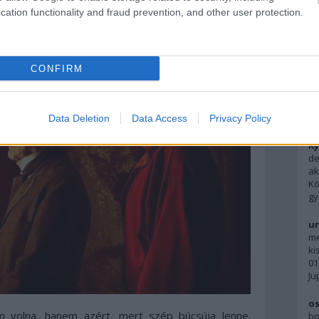
ató szimbolikus figurákkal, meg az – ó te jó ég –
cation functionality and fraud prevention, and other user protection.
ott epilógussal támad, akkor tényleg hagyja abba.
tényleg tud még provokálni.)
F
CONFIRM
Ky
pe
ne
A 
Data Deletion
Data Access
Privacy Policy
Ky
de
ak
Kö
gy
ur
me
ki
01
Ju
os
m volna, hanem azért, mert szép búcsúja lenne.
bo