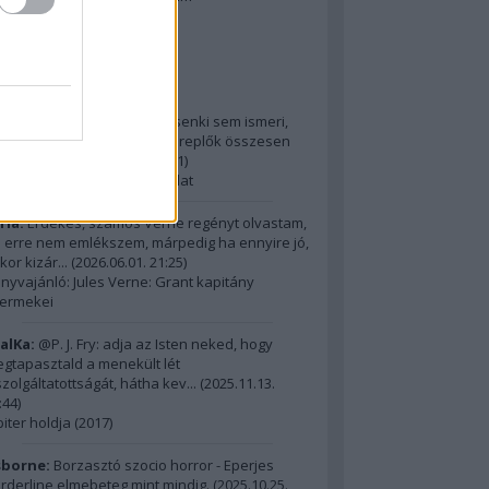
2014 ComingSoon - 5. rész
riss topikok
ria:
@Alick: Az Őslakót kb. senki sem ismeri,
dig hatalmas film, az itt szereplők összesen
m érnek ...
(
2026.06.01. 21:31
)
15 legnagyobb filmes fordulat
ria:
Érdekes, számos Verne regényt olvastam,
 erre nem emlékszem, márpedig ha ennyire jó,
kor kizár...
(
2026.06.01. 21:25
)
nyvajánló: Jules Verne: Grant kapitány
ermekei
alKa:
@P. J. Fry: adja az Isten neked, hogy
gtapasztald a menekült lét
szolgáltatottságát, hátha kev...
(
2025.11.13.
:44
)
piter holdja (2017)
borne:
Borzasztó szocio horror - Eperjes
rderline elmebeteg mint mindig.
(
2025.10.25.