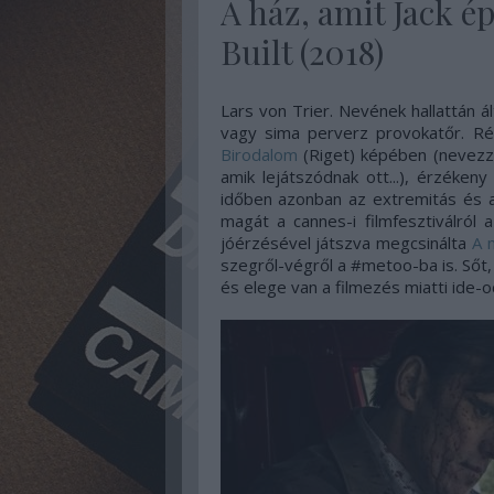
A ház, amit Jack ép
Built (2018)
Lars von Trier. Nevének hallattán ál
vagy sima perverz provokatőr. R
Birodalom
(Riget) képében (nevezzü
amik lejátszódnak ott...), érzékeny
időben azonban az extremitás és a 
magát a cannes-i filmfesztiválról 
jóérzésével játszva megcsinálta
A 
szegről-végről a #metoo-ba is. Sőt,
és elege van a filmezés miatti ide-