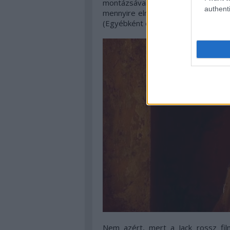
montázsával, és könnyen azonosíth
authenti
mennyire elnyújtott és túlmagyaráz
(Egyébként ezzel meglepett. Ezzel 
Nem azért, mert a Jack rossz fil