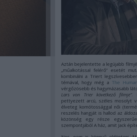
Aztán bejelentette a legújabb filmj
„műalkotással felérő” esetét muta
kombinálni a Triert legszívesebbe
témával, hogy még a
The Human
vérgőzösebb és hagymázasabb láto
Lars von Trier következő filmje”
. 
pettyezett arcú, széles mosolyt v
élveteg komótossággal női (termé
reszelés hangját is hallod az áldoza
közönség egy része egyszerűen
szempontjából A ház, amit Jack épít
Nos, nem is könnyű eldönteni. M