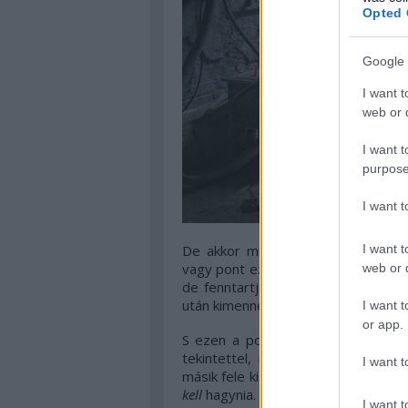
Opted 
Google 
I want t
web or d
I want t
purpose
I want 
De akkor mitől Trier-film? Erre a
I want t
vagy pont ezekért, de rendkívül sz
web or d
de fenntartja az érdeklődésedet –
után kimennek a moziból vagy kinyom
I want t
or app.
S ezen a ponton azt kell hogy mo
tekintettel, mosolyogva mesél a g
I want t
másik fele kiábrándult értelmiségik
kell
hagynia. Ha már
szószerinti
Bo
I want t