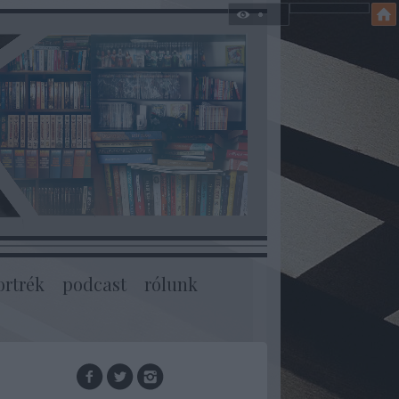
ortrék
podcast
rólunk