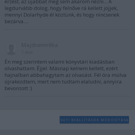
érzést, az újabbat meg sem akarom nézni... A
legdurvább dolog, hogy felnőve rá kellett jöjjek,
mennyi Dolarhyde él köztünk, és hogy nincsenek
bezárva....
Majdnemréka
7 éve
Én meg szerintem valami könyvtári kiadásban
olvashattam. Éjjel. Másnap kelnem kellett, ezért
hajnalban abbahagytam az olvasást. Fél óra múlva
újrakezdtem, mert nem tudtam elaludni, annyira
bevonzott :)
SÜTI BEÁLLÍTÁSOK MÓDOSÍTÁSA