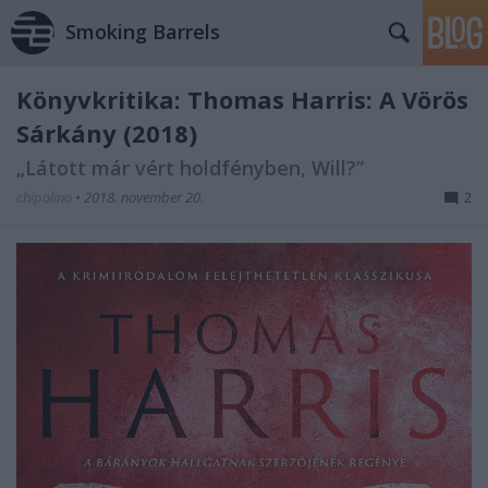
Smoking Barrels
Könyvkritika: Thomas Harris: A Vörös
Sárkány (2018)
„Látott már vért holdfényben, Will?”
chipolino
•
2018. november 20.
2