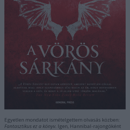
Egyetlen mondatot ismételgettem olvasás közben:
Fantasztikus ez a könyv.
Igen, Hannibal-rajongóként