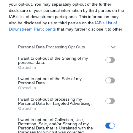
most az igazságot? Rólam. A Művemről. Az
your opt-out. You may separately opt-out of the further
Átlényegülésemről.
A Művészetemről
, Mr. Lounds.
disclosure of your personal information by third parties on the
Művészet ez? – Művészet.”
IAB’s list of downstream participants. This information may
also be disclosed by us to third parties on the
IAB’s List of
Downstream Participants
that may further disclose it to other
third parties.
Please note that this website/app uses one or more Google
Personal Data Processing Opt Outs
services and may gather and store information including but
not limited to your visit or usage behaviour. You may click to
I want to opt-out of the Sharing of my
personal data.
grant or deny consent to Google and its third-party tags to
Opted In
use your data for below specified purposes in below Google
consent section.
I want to opt-out of the Sale of my
Personal Data.
Opted In
I want to opt-out of processing my
Personal Data for Targeted Advertising.
Opted In
I want to opt-out of Collection, Use,
Retention, Sale, and/or Sharing of my
Personal Data that Is Unrelated with the
Purposes for which it was collected.