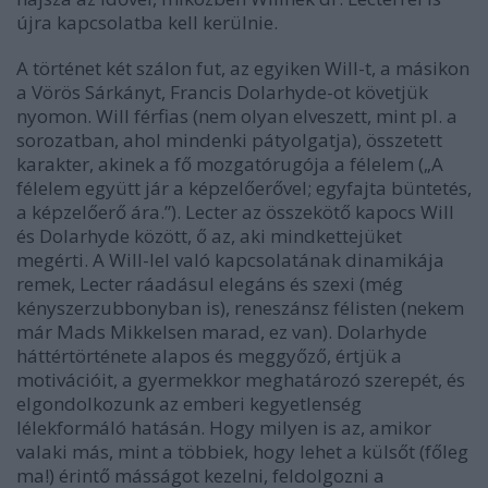
újra kapcsolatba kell kerülnie.
A történet két szálon fut, az egyiken Will-t, a másikon
a Vörös Sárkányt, Francis Dolarhyde-ot követjük
nyomon. Will férfias (nem olyan elveszett, mint pl. a
sorozatban, ahol mindenki pátyolgatja), összetett
karakter, akinek a fő mozgatórugója a félelem („A
félelem együtt jár a képzelőerővel; egyfajta büntetés,
a képzelőerő ára.”). Lecter az összekötő kapocs Will
és Dolarhyde között, ő az, aki mindkettejüket
megérti. A Will-lel való kapcsolatának dinamikája
remek, Lecter ráadásul elegáns és szexi (még
kényszerzubbonyban is), reneszánsz félisten (nekem
már Mads Mikkelsen marad, ez van). Dolarhyde
háttértörténete alapos és meggyőző, értjük a
motivációit, a gyermekkor meghatározó szerepét, és
elgondolkozunk az emberi kegyetlenség
lélekformáló hatásán. Hogy milyen is az, amikor
valaki más, mint a többiek, hogy lehet a külsőt (főleg
ma!) érintő másságot kezelni, feldolgozni a