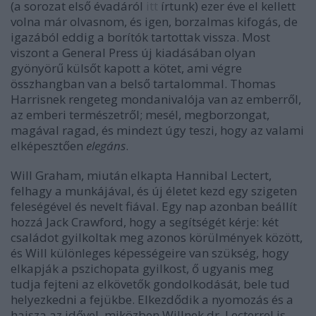
(a sorozat első évadáról
itt
írtunk) ezer éve el kellett
volna már olvasnom, és igen, borzalmas kifogás, de
igazából eddig a borítók tartottak vissza. Most
viszont a General Press új kiadásában olyan
gyönyörű külsőt kapott a kötet, ami végre
összhangban van a belső tartalommal. Thomas
Harrisnek rengeteg mondanivalója van az emberről,
az emberi természetről; mesél, megborzongat,
magával ragad, és mindezt úgy teszi, hogy az valami
elképesztően
elegáns
.
Will Graham, miután elkapta Hannibal Lectert,
felhagy a munkájával, és új életet kezd egy szigeten
feleségével és nevelt fiával. Egy nap azonban beállít
hozzá Jack Crawford, hogy a segítségét kérje: két
családot gyilkoltak meg azonos körülmények között,
és Will különleges képességeire van szükség, hogy
elkapják a pszichopata gyilkost, ő ugyanis meg
tudja fejteni az elkövetők gondolkodását, bele tud
helyezkedni a fejükbe. Elkezdődik a nyomozás és a
hajsza az idővel, miközben Willnek dr. Lecterrel is