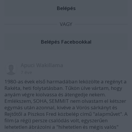
VAGY
Apuci Wakillama
7 éve
1980-as évek első harmadában leközölte a regényt a
Rakéta, heti folytatásban. Tűkön ülve vártam, hogy
anyám végre kiolvassa és átengedje nekem.
Emlékszem, SOHA, SEMMIT nem olvastam el kétszer
egymás után azonnal, kivéve a Vörös sárkányt és
Rejtőtől a Piszkos Fred közbelép című "alapművet". A
film (a régi) persze csalódás volt, egyszerűen
lehetetlen ábrázolni a "hihetetlen és mégis valós"