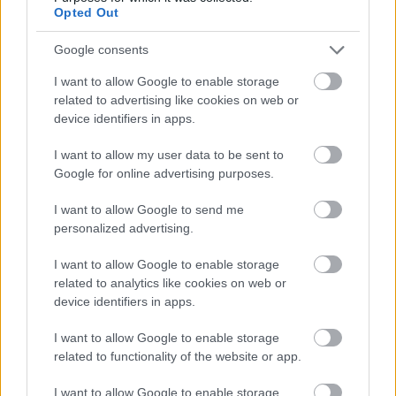
Opted Out
Google consents
I want to allow Google to enable storage
related to advertising like cookies on web or
device identifiers in apps.
A mellékszereplők is kidolgozottak, élettel teliek,
I want to allow my user data to be sent to
Molly és Will, Will és Willy kapcsolatában a szeretet
Google for online advertising purposes.
nehézségeit tapasztaljuk meg, Thomas Harris pedig
csodásan ír („Ha Willyvel foglalkozott, Molly szívét
I want to allow Google to send me
tartotta a kezében.”; „– Ha azért ölsz meg valakit,
personalized advertising.
mert mást nem tehetsz, az is ilyen szörnyű érzés? –
Willy, ez a legborzalmasabb dolgok egyike a
I want to allow Google to enable storage
világon.”). Freddy Loundsszal és a
Tattlerrel
related to analytics like cookies on web or
belelátunk kicsit a média működésébe, Reba szerepe
device identifiers in apps.
pedig az egyik legfontosabb, ő szedi ketté a Sárkányt
és a férfit, Dolarhyde miatta küzd a Sárkánnyal. A
I want to allow Google to enable storage
tigris érintése gyönyörű metafora a kapcsolatukra,
related to functionality of the website or app.
miközben mennyire hatalmas élmény lehet, Harris
pedig annyira átélhetően írja le, hogy
I want to allow Google to enable storage