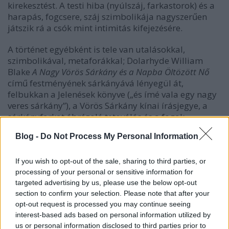
kirekesztést. A testi hiba (nyúlszáj, farkastorok) és a
harapás, fogcsere, száj szimbolikája nagyszerűen
játszik rá a csók mint intimitás kifejezésére.
A történet egyébként is tele van utalásokkal,
szimbolikával, metaforákkal; Dolarhyde William
Blake
A Nagy Vörös Sárkány és a Napba Öltözött Nő
című festményének sárkányává lényegül át,
felbukkan a Jelenések könyve („és ímé vala egy nagy
veres sárkány”), a Vörös Sárkány kínai írásjegye, a
sárkányfarkat ábrázoló tetoválás és a fogak,
sárkányfogak. Thomas Harris Dolarhyde-on
Blog -
Do Not Process My Personal Information
keresztül gyönyörűen mutatja be, hogy az ember
lelkének mennyi minden fájhat. Hogy mennyire
vékony a határvonal fájdalom és gyönyör között;
If you wish to opt-out of the sale, sharing to third parties, or
hogy egyszerre zsigeri és érzéki élmény a gyilkosság.
processing of your personal or sensitive information for
targeted advertising by us, please use the below opt-out
„Ez az ő életműve – csodálatra méltó dolog, örökkön
section to confirm your selection. Please note that after your
örökké élni fog.” Szabadságról és a művészet
opt-out request is processed you may continue seeing
természetéről gondolkodunk, arról, hogy milyen
interest-based ads based on personal information utilized by
nagy is lehet az ára egy műalkotásnak. „– Elmondja
us or personal information disclosed to third parties prior to