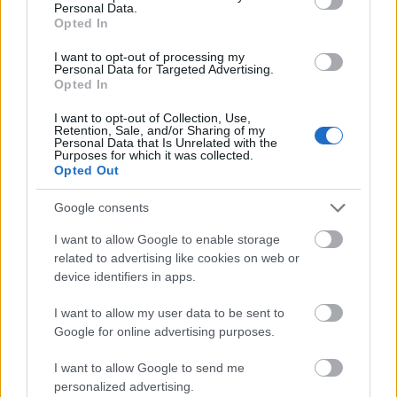
igazságérzetünk.
Personal Data.
Opted In
I want to opt-out of processing my
Personal Data for Targeted Advertising.
Opted In
I want to opt-out of Collection, Use,
Retention, Sale, and/or Sharing of my
Personal Data that Is Unrelated with the
Purposes for which it was collected.
Opted Out
Google consents
I want to allow Google to enable storage
related to advertising like cookies on web or
device identifiers in apps.
Kijelenthetjük, hogy
Az utolsó emberig
csak látszólag
I want to allow my user data to be sent to
szól arról, amiről. A mögöttes tartalom, mint a jó és
Google for online advertising purposes.
rossz összefonódása, pólusváltása, vagyis
átértelmezése sokkal mélyebb élményanyagot nyújt,
I want to allow Google to send me
ha el tudunk vonatkoztatni a közönség
personalized advertising.