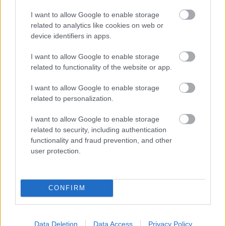
szórakoztatására bedobott szereplőktől.
Nyilvánvaló, hogy akár De Sade márki, akár
I want to allow Google to enable storage
Hasfelmetsző Jack csupán esettanulmányok ebben
related to analytics like cookies on web or
az emberi értékrendet firtató filozófiai értekezésben,
device identifiers in apps.
csupán példázatok arra, miként csapódhat le az
életeken át gyűjtött tudás. A szabad akarat, amely
I want to allow Google to enable storage
related to functionality of the website or app.
lehetővé teszi, hogy saját magunkhoz mérten
leghelyesebbnek vélt felhasználási módját válasszuk
I want to allow Google to enable storage
ki ennek a tudásnak, éppen arra mutat rá, hogy
related to personalization.
semmi nem fekete vagy fehér, nincs egyértelmű jó-
vagy gonosztett. A kéjvágy, a gyilkosság, az
I want to allow Google to enable storage
emberiség elleni bűnök is felszabadíthatják a
related to security, including authentication
felhalmozott végtelen energiát, és nincs eredendően
functionality and fraud prevention, and other
rossz, gonosz, hiszen mindenki megtérhet egyszer,
user protection.
ha úgy véli, ez a teljességhez vezető út. Éppen ennek
ellenkezője, a szentimentalizmussal körbevett
igazságkeresés is okozhat katasztrófákat, a lényeg
CONFIRM
pont nem az egyetemes egyensúly elérése, hanem a
tudás megszerzése, alkalmazása.
Bár
Az utolsó emberig
nem ér boldog véget, mégis
Data Deletion
Data Access
Privacy Policy