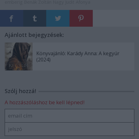
emberig
Benák Zoltán
Nagy Judit Áfonya
Ajánlott bejegyzések:
Könyvajánló: Karády Anna: A kegyúr
(2024)
Szólj hozzá!
A hozzászóláshoz be kell lépned!