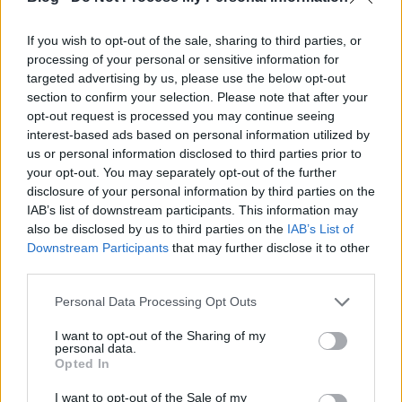
volna többet kapni ezekből is.
If you wish to opt-out of the sale, sharing to third parties, or
Nehéz úgy írni
Az utolsó emberig
cselekményéről,
processing of your personal or sensitive information for
hogy a kulcspillanatok rejtve maradjanak, ám a
targeted advertising by us, please use the below opt-out
lényeg már a fülszövegből is kihámozható: a történet
section to confirm your selection. Please note that after your
szerint két ember, helyesebben két újra - és
opt-out request is processed you may continue seeing
újraszülető lélek csatázik egymással az emberi
interest-based ads based on personal information utilized by
létezés eme néhány évszázadában. A csillagórán
us or personal information disclosed to third parties prior to
mérve csupán néhány pillanat ez, a kozmikus
your opt-out. You may separately opt-out of the further
születés és az elmúlás idősávja között, mégis tele
disclosure of your personal information by third parties on the
van zsúfolva számunkra olyannyira fontos
IAB’s list of downstream participants. This information may
évszázadok (sejthetően évezredek is talán)
also be disclosed by us to third parties on the
IAB’s List of
eseményeivel, helyszíneivel, amelyek kellően
Downstream Participants
that may further disclose it to other
megmozgatják a képzeletet, és mesélnek
third parties.
ékesszólóan vagy épp tárgyilagosan szokásokról,
Please note that this website/app uses one or more Google
emberekről, háborúkról és a világ pusztulásáról. A
Personal Data Processing Opt Outs
services and may gather and store information including but
két főszereplő állandósult vitája elég hosszan tart
not limited to your visit or usage behaviour. You may click to
I want to opt-out of the Sharing of my
ahhoz, hogy közben átértékelődjenek az emberi
personal data.
grant or deny consent to Google and its third-party tags to
életről, az élet céljáról szőtt elméleteink, kiegészüljön
Opted In
use your data for below specified purposes in below Google
filozófiánk, vagy épp elcsökevényesedjen az
consent section.
I want to opt-out of the Sale of my