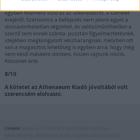
sokáig fogjuk emészteni a befejezést. Lesújtó és
egyben felemelő vízió ez az útkeresésről, a szeretet
erejéről. Számomra a befejezés nem jelent egyet a
visszavonhatatlan végzettel, és valószínűsíthetően a
szerző sem ennek szánta: pusztán figyelmeztetésnek,
idejében megkongatott vészharangnak, melyben ott
van a magasztos lehetőség is egyben arra, hogy még
nem késő másként dönteni, hiszen rajtunk múlik.
Köszönet érte.
8/10
A kötetet az Athenaeum Kiadó jóvoltából volt
szerencsém elolvasni.
Címkék:
könyv
sci-fi
filozófia
történelmi
misztikus
kalandregény
athenaeum kiadó
Könyvkritika
Az utolsó