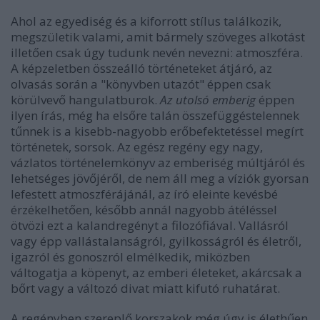
Ahol az egyediség és a kiforrott stílus találkozik,
megszületik valami, amit bármely szöveges alkotást
illetően csak úgy tudunk nevén nevezni: atmoszféra.
A képzeletben összeálló történeteket átjáró, az
olvasás során a "könyvben utazót" éppen csak
körülvevő hangulatburok.
Az utolsó emberig
éppen
ilyen írás, még ha elsőre talán összefüggéstelennek
tűnnek is a kisebb-nagyobb erőbefektetéssel megírt
történetek, sorsok. Az egész regény egy nagy,
vázlatos történelemkönyv az emberiség múltjáról és
lehetséges jövőjéről, de nem áll meg a víziók gyorsan
lefestett atmoszférájánál, az író eleinte kevésbé
érzékelhetően, később annál nagyobb átéléssel
ötvözi ezt a kalandregényt a filozófiával. Vallásról
vagy épp vallástalanságról, gyilkosságról és életről,
igazról és gonoszról elmélkedik, miközben
váltogatja a köpenyt, az emberi életeket, akárcsak a
bőrt vagy a változó divat miatt kifutó ruhatárat.
A regényben szereplő korszakok még úgy is élethűen