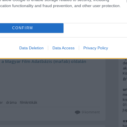
rendezés magasiskolája: a Ramsay-re jellemző
lé rendkívüli atmoszférateremtés is társul. A
cation functionality and fraud prevention, and other user protection.
 zajos, valamint a csendes és békés jelenetek
jével vegyítve tökéletesen mutatja be két azonos
F
vezető utat. Habár kétséget kizáróan a mű jócskán
okat, és az érzelmekre is erősen hat, mégis
CONFIRM
Ky
, hogy bizonyosodjon meg arról, hogy van élet az
pe
ne
A 
Data Deletion
Data Access
Privacy Policy
Ky
ja a Magyar Film Adatbázis (mafab) oldalán
de
ak
Kö
gy
ur
me
ki
ler
dráma
filmkritikák
01
Ju
9
komment
os
bo