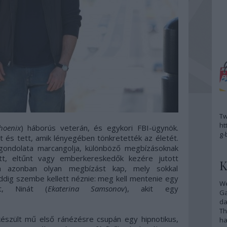
Tw
ht
hoenix
) háborús veterán, és egykori FBI-ügynök.
g-
tt és tett, amik lényegében tönkretették az életét.
gondolata marcangolja, különböző megbízásoknak
tt, eltűnt vagy emberkereskedők kezére jutott
K
on azonban olyan megbízást kap, mely sokkal
ddig szembe kellett néznie: meg kell mentenie egy
We
át, Ninát (
Ekaterina Samsonov
), akit egy
G
da
Th
észült mű első ránézésre csupán egy hipnotikus,
ha