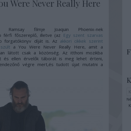
 You Were Never Really Here
ynn Ramsay filmje
Joaquin Phoenix-nek
férfi főszereplő, illetve (az
Egy szent szarvas
b forgatókönyv díját is. Az
akkori cikkek szerint
szült
a You Were Never Really Here, amit a
F
ban látott csak a közönség. Az itthoni mozikba
t és ellen érvelők táborát is meg lehet érteni,
 rendezőnő végre mert,és tudott újat mutatni a
K
Né