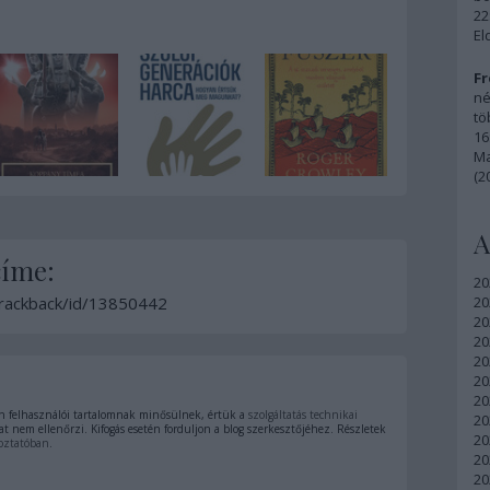
22
El
Fr
né
tö
16
Ma
(2
A
címe:
20
/trackback/id/13850442
20
20
20
20
20
20
 felhasználói tartalomnak minősülnek, értük a
szolgáltatás technikai
20
t nem ellenőrzi. Kifogás esetén forduljon a blog szerkesztőjéhez. Részletek
20
oztatóban
.
20
20