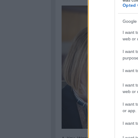
Opted 
Google 
I want t
web or d
I want t
purpose
I want 
I want t
web or d
I want t
or app.
I want t
I want t