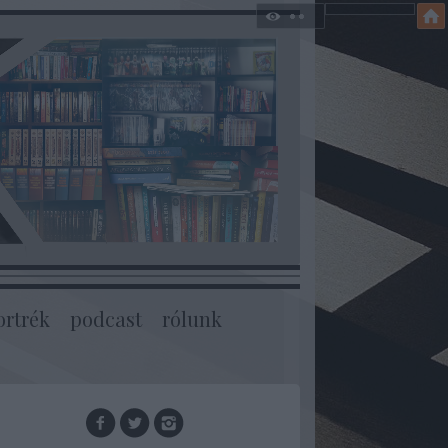
ortrék
podcast
rólunk