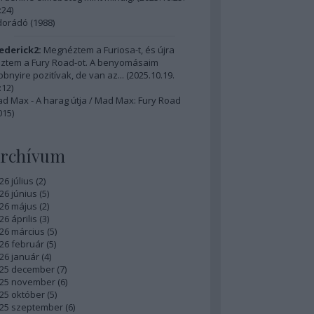
:24
)
dorádó (1988)
ederick2:
Megnéztem a Furiosa-t, és újra
ztem a Fury Road-ot. A benyomásaim
bbnyire pozitívak, de van az...
(
2025.10.19.
:12
)
d Max - A harag útja / Mad Max: Fury Road
015)
rchívum
26 július
(
2
)
26 június
(
5
)
26 május
(
2
)
26 április
(
3
)
26 március
(
5
)
26 február
(
5
)
26 január
(
4
)
25 december
(
7
)
25 november
(
6
)
25 október
(
5
)
25 szeptember
(
6
)