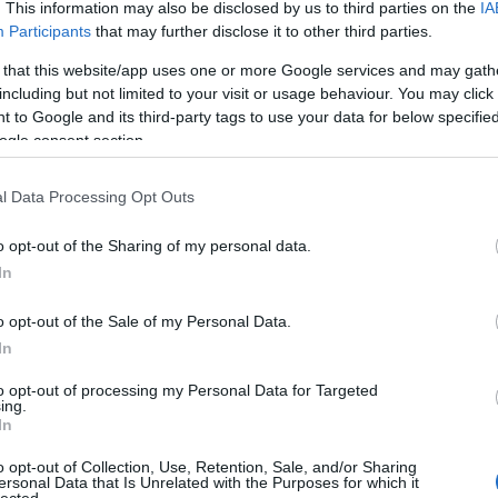
. This information may also be disclosed by us to third parties on the
IA
A
Participants
that may further disclose it to other third parties.
n
 that this website/app uses one or more Google services and may gath
including but not limited to your visit or usage behaviour. You may click 
Bo
 to Google and its third-party tags to use your data for below specifi
Da
ogle consent section.
Fi
Fi
Fi
l Data Processing Opt Outs
Fi
rában ragadt, a démonjait önfojtogatással
Li
s a társadalom perifériájáról megbízása miatt a
Ma
o opt-out of the Sharing of my personal data.
én találja magát, ahol senki és semmi nem az, aminek
Mo
In
 farkasok közé, megtorlások sora követi egymást,
Né
Po
ű, mind a szociális szinten megjelenő problémákat.
o opt-out of the Sale of my Personal Data.
Su
 kínok okozzák a szereplők életében, amire a többi
Tr
In
roblémamegoldási lehetőség. A mű gyönyörű képi
Ju
gyik legjobb példa a halott karakter víz alatti
to opt-out of processing my Personal Data for Targeted
k sejtet, érzékeltet a konkrétumok megmutatása
ing.
ovábbi bizonyíték a kimondott szavakban való
A
In
tekintetekbe írt monológok és dialógusok sora,
akítását nyújtó Joaquin Phoenix mellett Ekaterina
o opt-out of Collection, Use, Retention, Sale, and/or Sharing
ersonal Data that Is Unrelated with the Purposes for which it
lected.