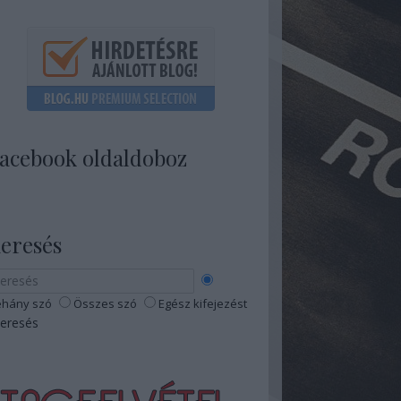
acebook oldaldoboz
eresés
hány szó
Összes szó
Egész kifejezést