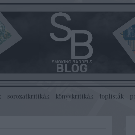
k
sorozatkritikák
könyvkritikák
toplisták
p