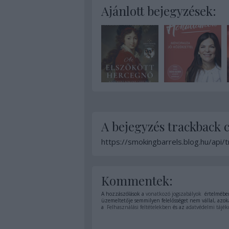
Ajánlott bejegyzések:
A bejegyzés trackback 
https://smokingbarrels.blog.hu/api
Kommentek:
A hozzászólások a
vonatkozó jogszabályok
értelmében
üzemeltetője semmilyen felelősséget nem vállal, azoka
a
Felhasználási feltételekben
és az
adatvédelmi tájék