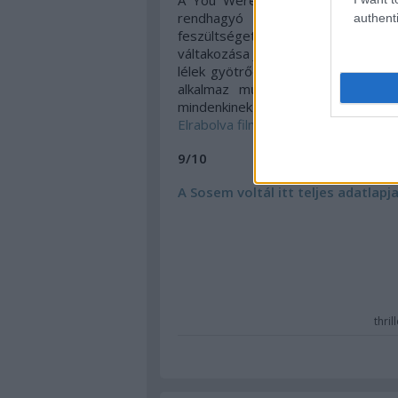
A You Were Never Really Here a 
rendhagyó cselekményvezetés mel
authenti
feszültséget pattanásig fokozó,
váltakozása Johnny Greenwood zené
lélek gyötrődését, és az abból ki
alkalmaz művészfilmes megoldás
mindenkinek bátran merem ajánlani
Elrabolva
filmeken
túl
is.
9/10
A Sosem voltál itt teljes adatlap
thril