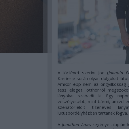
A történet szerint
Joe (
Joaquin P
Karrierje során olyan dolgokat láto
Amikor épp nem az öngyilkosság 
tesz eleget, otthonról megszökö
lányokat szabadít ki. Egy nap
veszélyesebb, mint bármi, amivel e
szenátorjelölt tizenéves lány
luxusbordélyházban tartanak fogva.
A
Jonathan Ames
regénye alapján k