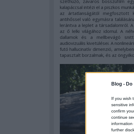
széthúzó, zavaros bosszúfilm egy 
kalapáccsal intézi el a piszkos munk
az ártatlanságától megfosztott 
antihőssel való egymásra találásána
lerántva a leplet a társadalomról. A
az ő lelki világához idomul. A né
dallamok és a mellbevágó snitt
audiovizuális kivetülései. A nonline
futó hallucinatív dimenzió, amelybe
tapasztalt borzalmak, és az öngyilk
Blog -
Do 
If you wish 
sensitive in
confirm you
continue se
information 
further disc