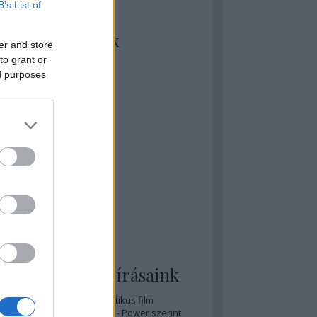
B’s List of
kiket szívesen
ézünk/olvasunk
er and store
to grant or
rosta szerint
ed purposes
rkSide Joint
lmFreak
lmbook
lmtrailer
lmzabáló
sztes megmondja a tutit
gyar Film Adatbázis
zi Mánia app
zze meg az ember!
pcorn & Soda
pernatural Movies
ashnevelés
s & Calzone
 legolvasottabb írásaink
A 20 legjobb posztapokaliptikus film
A 15 legjobb időutazós film - Power szerint