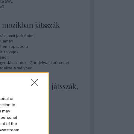
ta SWL
oG
 mozikban játsszák
ház, amit Jack épített
quaman
hém rapszódia
lti tolvajok
eed II
gendás állatok - Grindelwald bűntettei
deline a mélyben
 mozikban nem játsszák,
edig illene
sonal or
nihilation
ection to
sobedience
ou may
y sármos férfi
 personal
ovember
out of the
ök tél
 downstream