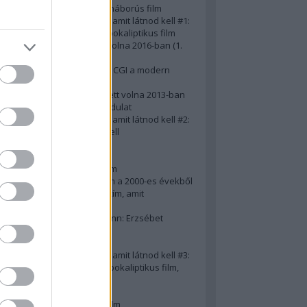
A 10 legjobb második világháborús film
50 posztapokaliptikus film, amit látnod kell #1:
A 10 legkreatívabb posztapokaliptikus film
20 film, amit látnod kellett volna 2016-ban (1.
rész)
Ezért néz ki borzasztóan a CGI a modern
filmekben (is)
15(+1) film, amit látnod kellett volna 2013-ban
A 15 legnagyobb filmes fordulat
50 posztapokaliptikus film, amit látnod kell #2:
10 zombifilm, amit látnod kell
A 10 legjobb gengszterfilm
A 10 legjobb Brad Pitt-film
A 10 legjobb Mel Gibson-film
Az igazi 10 legjobb akciófilm a 2000-es évekből
10 iszonyatos magyar filmcím, amit
megúsztunk 2016-ban
Könyvkritika: Brigitte Hamann: Erzsébet
királyné (2019)
A 10 legjobb Al Pacino - film
50 posztapokaliptikus film, amit látnod kell #3:
10 (nem is annyira) posztapokaliptikus film,
amit látnod kell
10 alulértékelt film - 2. rész
A 10 legjobb Matt Damon-film