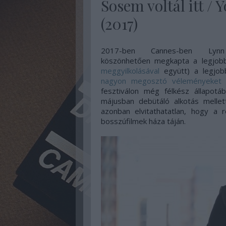
Sosem voltál itt /
(2017)
2017-ben Cannes-ben L
köszönhetően
megkapta a legjobb 
meggyilkolás
ával
együtt) a legjob
nagyon megosztó véleményeket 
fesztiválon még félkész állapotá
májusban debütáló alkotás mellet
azonban elvitathatatlan, hogy a
bosszúfilmek háza táján.