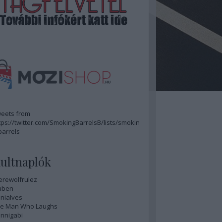
eets from
tps://twitter.com/SmokingBarrelsB/lists/smokin
barrels
ultnaplók
rewolfrulez
aben
nialves
e Man Who Laughs
nnigabi