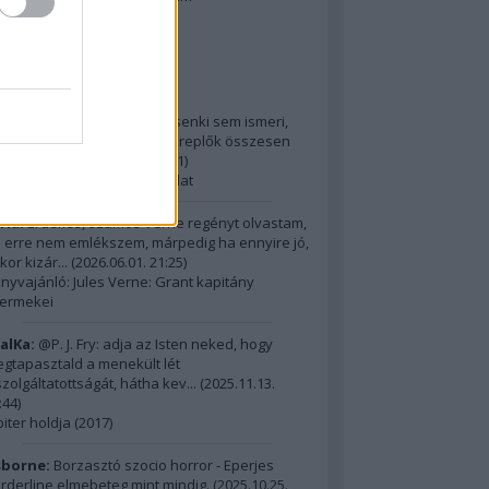
2014 ComingSoon - 5. rész
riss topikok
ria:
@Alick: Az Őslakót kb. senki sem ismeri,
dig hatalmas film, az itt szereplők összesen
m érnek ...
(
2026.06.01. 21:31
)
15 legnagyobb filmes fordulat
ria:
Érdekes, számos Verne regényt olvastam,
 erre nem emlékszem, márpedig ha ennyire jó,
kor kizár...
(
2026.06.01. 21:25
)
nyvajánló: Jules Verne: Grant kapitány
ermekei
alKa:
@P. J. Fry: adja az Isten neked, hogy
gtapasztald a menekült lét
szolgáltatottságát, hátha kev...
(
2025.11.13.
:44
)
piter holdja (2017)
borne:
Borzasztó szocio horror - Eperjes
rderline elmebeteg mint mindig.
(
2025.10.25.