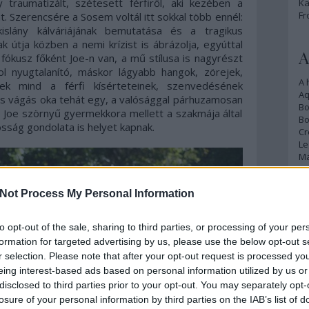
traumatizált, szétesett férfiről, aki kezében a
Ka
Fr
át. Szerencsére a Sosem voltál itt sokkal több ennél:
kislány kálváriájának bemutatása és a tragikus
k útja közben a nemi krízist is ábrázolja, egyúttal
A
 fókusz főként Joe-n van, a mű stílusa is nagyrészt
hol nyugtalanító, máskor lágyabb hangok, zörejek,
A 
ek mind a férfi kísérteteinek, szenvedésének
A
áris vágás oka tehát egy, a valósággal párhuzamosan
Bo
n Joe szörnyű gyermekkora mellett a szakmája által
Bo
osság gondolata is helyet kapnak.
Cr
Le
Ma
Not Process My Personal Information
A
p
to opt-out of the sale, sharing to third parties, or processing of your per
An
formation for targeted advertising by us, please use the below opt-out s
Di
r selection. Please note that after your opt-out request is processed y
Eg
eing interest-based ads based on personal information utilized by us or
N
disclosed to third parties prior to your opt-out. You may separately opt-
Ör
losure of your personal information by third parties on the IAB’s list of