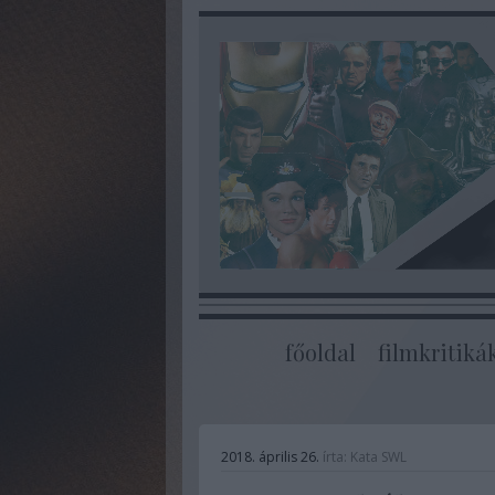
főoldal
filmkritiká
2018. április 26.
írta:
Kata SWL